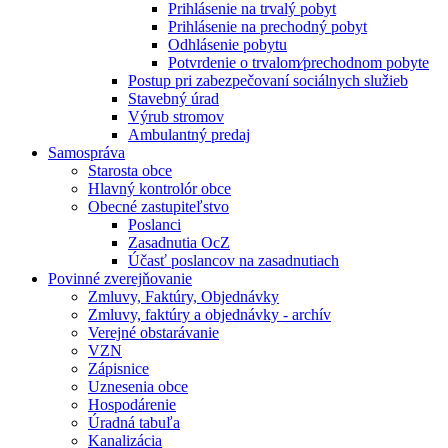
Prihlásenie na trvalý pobyt
Prihlásenie na prechodný pobyt
Odhlásenie pobytu
Potvrdenie o trvalom⁄prechodnom pobyte
Postup pri zabezpečovaní sociálnych služieb
Stavebný úrad
Výrub stromov
Ambulantný predaj
Samospráva
Starosta obce
Hlavný kontrolór obce
Obecné zastupiteľstvo
Poslanci
Zasadnutia OcZ
Účasť poslancov na zasadnutiach
Povinné zverejňovanie
Zmluvy, Faktúry, Objednávky
Zmluvy, faktúry a objednávky - archív
Verejné obstarávanie
VZN
Zápisnice
Uznesenia obce
Hospodárenie
Úradná tabuľa
Kanalizácia