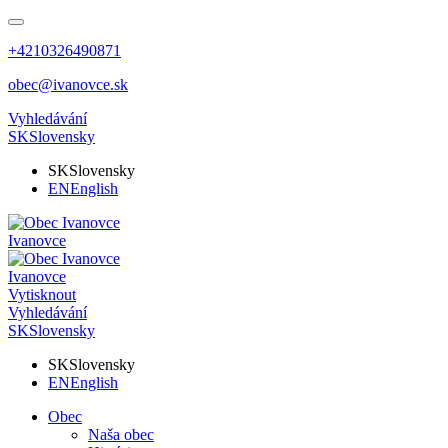
+4210326490871
obec@ivanovce.sk
Vyhledávání
SK
Slovensky
SK
Slovensky
EN
English
Ivanovce
Ivanovce
Vytisknout
Vyhledávání
SK
Slovensky
SK
Slovensky
EN
English
Obec
Naša obec