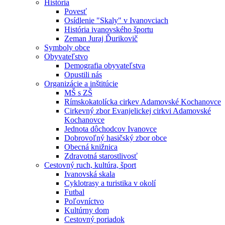
História
Povesť
Osídlenie "Skaly" v Ivanovciach
História ivanovského športu
Zeman Juraj Ďurikovič
Symboly obce
Obyvateľstvo
Demografia obyvateľstva
Opustili nás
Organizácie a inštitúcie
MŠ s ZŠ
Rímskokatolícka cirkev Adamovské Kochanovce
Cirkevný zbor Evanjelickej cirkvi Adamovské
Kochanovce
Jednota dôchodcov Ivanovce
Dobrovoľný hasičský zbor obce
Obecná knižnica
Zdravotná starostlivosť
Cestovný ruch, kultúra, šport
Ivanovská skala
Cyklotrasy a turistika v okolí
Futbal
Poľovníctvo
Kultúrny dom
Cestovný poriadok