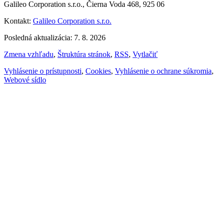
Galileo Corporation s.r.o., Čierna Voda 468, 925 06
Kontakt:
Galileo Corporation s.r.o.
Posledná aktualizácia: 7. 8. 2026
Zmena vzhľadu
,
Štruktúra stránok
,
RSS
,
Vytlačiť
Vyhlásenie o prístupnosti
,
Cookies
,
Vyhlásenie o ochrane súkromia
,
Webové sídlo