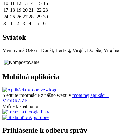
10
11
12
13
14
15
16
17
18
19
20
21
22
23
24
25
26
27
28
29
30
31
1
2
3
4
5
6
Sviatok
Meniny má
Oskár
, Donát, Hartvig, Virgín, Donáta, Virgínia
Mobilná aplikácia
Sledujte informácie z nášho webu v
mobilnej aplikácii -
V OBRAZE.
Voľne k stiahnutiu:
Prihlásenie k odberu správ