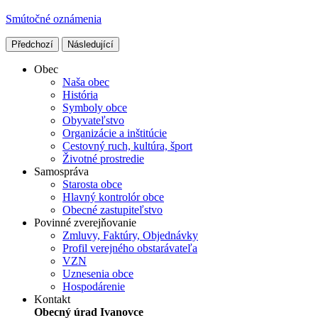
Smútočné oznámenia
Předchozí
Následující
Obec
Naša obec
História
Symboly obce
Obyvateľstvo
Organizácie a inštitúcie
Cestovný ruch, kultúra, šport
Životné prostredie
Samospráva
Starosta obce
Hlavný kontrolór obce
Obecné zastupiteľstvo
Povinné zverejňovanie
Zmluvy, Faktúry, Objednávky
Profil verejného obstarávateľa
VZN
Uznesenia obce
Hospodárenie
Kontakt
Obecný úrad Ivanovce