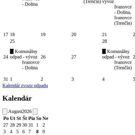
(Trenčín)
vývoz
- Dolina
Ivanovce
- Dolina,
Ivanovce
(Trenčín)
17
18
19
20
21
25
28
Komunálny
Komunálny
24
odpad - vývoz
26
27
odpad - vývoz
Ivanovce
Ivanovce
- Dolina
(Trenčín)
31
1
2
3
4
Kalendár zvozu odpadu
Kalendár
August
2026
Po
Ut
St
Št
Pia
So
Ne
27
28
29
30
31
1
2
3
4
5
6
7
8
9