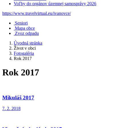
Voľby do orgánov územnej samosprávy 2026
https://www.travelvirtual.eu/ivanovce/
Seniori
Mapa obce
Zvoz odpadu
Úvodná stránka
Život v obci
Fotogaléria
Rok 2017
Rok 2017
Mikuláš 2017
7. 2. 2018