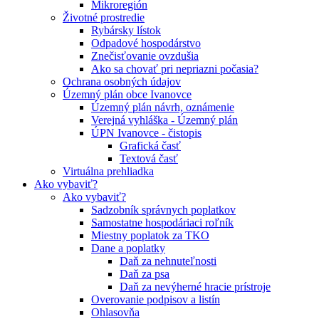
Mikroregión
Životné prostredie
Rybársky lístok
Odpadové hospodárstvo
Znečisťovanie ovzdušia
Ako sa chovať pri nepriazni počasia?
Ochrana osobných údajov
Územný plán obce Ivanovce
Územný plán návrh, oznámenie
Verejná vyhláška - Územný plán
ÚPN Ivanovce - čistopis
Grafická časť
Textová časť
Virtuálna prehliadka
Ako vybaviť?
Ako vybaviť?
Sadzobník správnych poplatkov
Samostatne hospodáriaci roľník
Miestny poplatok za TKO
Dane a poplatky
Daň za nehnuteľnosti
Daň za psa
Daň za nevýherné hracie prístroje
Overovanie podpisov a listín
Ohlasovňa