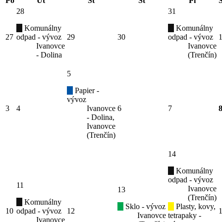
Po
Ut
St
Št
Pi
28
31
Komunálny
Komunálny
27
odpad - vývoz
29
30
odpad - vývoz
Ivanovce
Ivanovce
- Dolina
(Trenčín)
5
Papier -
vývoz
3
4
Ivanovce
6
7
- Dolina,
Ivanovce
(Trenčín)
14
Komunálny
odpad - vývoz
11
Ivanovce
13
(Trenčín)
Komunálny
Sklo - vývoz
Plasty, kovy,
10
odpad - vývoz
12
Ivanovce
tetrapaky -
Ivanovce