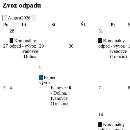
Zvoz odpadu
August
2026
Po
Ut
St
Št
Pi
28
31
Komunálny
Komunálny
27
odpad - vývoz
29
30
odpad - vývoz
Ivanovce
Ivanovce
- Dolina
(Trenčín)
5
Papier -
vývoz
3
4
Ivanovce
6
7
- Dolina,
Ivanovce
(Trenčín)
14
Komunálny
odpad - vývoz