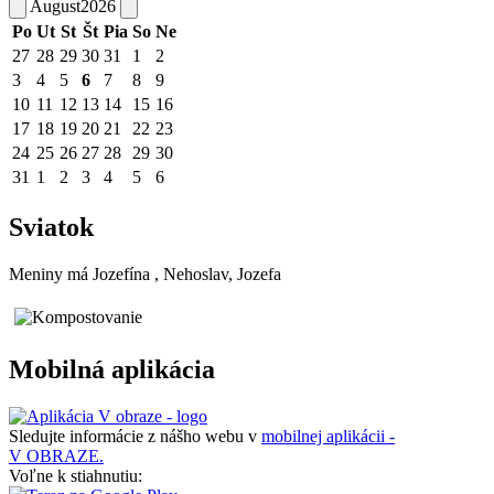
August
2026
Po
Ut
St
Št
Pia
So
Ne
27
28
29
30
31
1
2
3
4
5
6
7
8
9
10
11
12
13
14
15
16
17
18
19
20
21
22
23
24
25
26
27
28
29
30
31
1
2
3
4
5
6
Sviatok
Meniny má
Jozefína
, Nehoslav, Jozefa
Mobilná aplikácia
Sledujte informácie z nášho webu v
mobilnej aplikácii -
V OBRAZE.
Voľne k stiahnutiu: