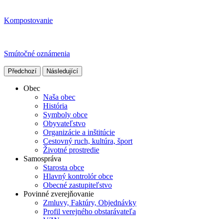
Kompostovanie
Smútočné oznámenia
Předchozí
Následující
Obec
Naša obec
História
Symboly obce
Obyvateľstvo
Organizácie a inštitúcie
Cestovný ruch, kultúra, šport
Životné prostredie
Samospráva
Starosta obce
Hlavný kontrolór obce
Obecné zastupiteľstvo
Povinné zverejňovanie
Zmluvy, Faktúry, Objednávky
Profil verejného obstarávateľa