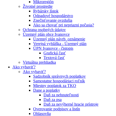
Mikroregión
Životné prostredie
Rybársky lístok
Odpadové hospodárstvo
Znečisťovanie ovzdušia
Ako sa chovať pri nepriazni počasia?
Ochrana osobných údajov
Územný plán obce Ivanovce
Územný plán návrh, oznámenie
Verejná vyhláška - Územný plán
ÚPN Ivanovce - čistopis
Grafická časť
Textová časť
Virtuálna prehliadka
Ako vybaviť?
Ako vybaviť?
Sadzobník správnych poplatkov
Samostatne hospodáriaci roľník
Miestny poplatok za TKO
Dane a poplatky
Daň za nehnuteľnosti
Daň za psa
Daň za nevýherné hracie prístroje
Overovanie podpisov a listín
Ohlasovňa