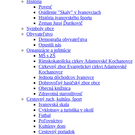
História
Povesť
Osídlenie "Skaly" v Ivanovciach
História ivanovského športu
Zeman Juraj Ďurikovič
Symboly obce
Obyvateľstvo
Demografia obyvateľstva
Opustili nás
Organizácie a inštitúcie
MŠ s ZŠ
Rímskokatolícka cirkev Adamovské Kochanovce
Cirkevný zbor Evanjelickej cirkvi Adamovské
Kochanovce
Jednota dôchodcov Ivanovce
Dobrovoľný hasičský zbor obce
Obecná knižnica
Zdravotná starostlivosť
Cestovný ruch, kultúra, šport
Ivanovská skala
Cyklotrasy a turistika v okolí
Futbal
Poľovníctvo
Kultúrny dom
Cestovný poriadok