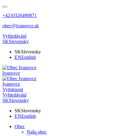
+4210326490871
obec@ivanovce.sk
Vyhledávání
SK
Slovensky
SK
Slovensky
EN
English
Ivanovce
Ivanovce
Vytisknout
Vyhledávání
SK
Slovensky
SK
Slovensky
EN
English
Obec
Naša obec