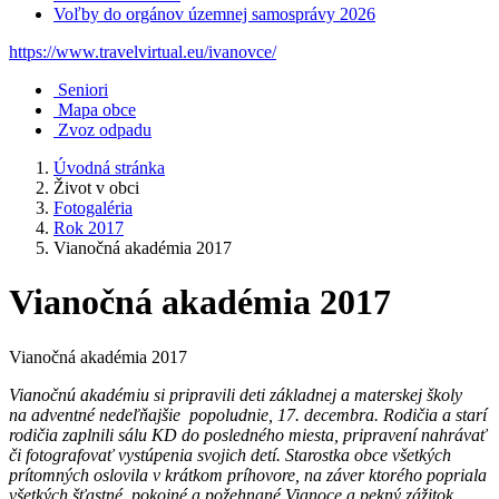
Voľby do orgánov územnej samosprávy 2026
https://www.travelvirtual.eu/ivanovce/
Seniori
Mapa obce
Zvoz odpadu
Úvodná stránka
Život v obci
Fotogaléria
Rok 2017
Vianočná akadémia 2017
Vianočná akadémia 2017
Vianočná akadémia 2017
Vianočnú akadémiu si pripravili deti základnej a materskej školy
na adventné nedeľňajšie popoludnie, 17. decembra. Rodičia a starí
rodičia zaplnili sálu KD do posledného miesta, pripravení nahrávať
či fotografovať vystúpenia svojich detí. Starostka obce všetkých
prítomných oslovila v krátkom príhovore, na záver ktorého popriala
všetkých šťastné, pokojné a požehnané Vianoce a pekný zážitok