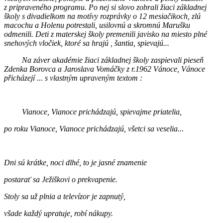
z pripraveného programu. Po nej si slovo zobrali žiaci základnej
školy s divadielkom na motívy rozprávky o 12 mesiačikoch, zlú
macochu a Holenu potrestali, usilovnú a skromnú Marušku
odmenili. Deti z materskej školy premenili javisko na miesto plné
snehových vločiek, ktoré sa hrajú , šantia, spievajú...
Na záver akadémie žiaci základnej školy zaspievali pieseň
Zdenka Borovca a Jaroslava Vomáčky z r.1962 Vánoce, Vánoce
přicházejí ... s vlastným upraveným textom :
Vianoce, Vianoce prichádzajú, spievajme priatelia,
po roku Vianoce, Vianoce prichádzajú, všetci sa veselia...
Dni sú krátke, noci dlhé, to je jasné znamenie
postarať sa Ježiškovi o prekvapenie.
Stoly sa už plnia a televízor je zapnutý,
všade každý upratuje, robí nákupy.