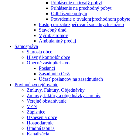
Prihlásenie na trvalý pobyt
Prihlásenie na prechodný pobyt
Odhlásenie pobytu
Potvrdenie o trvalom⁄prechodnom pobyte
Postup pri zabezpečovaní sociálnych služieb
Stavebný úrad
Výrub stromov
Ambulantný predaj
Samospráva
Starosta obce
Hlavný kontrolór obce
Obecné zastupiteľstvo
Poslanci
Zasadnutia OcZ
Účasť poslancov na zasadnutiach
Povinné zverejňovanie
Zmluvy, Faktúry, Objednávky
Zmluvy, faktúry a objednávky - archív
Verejné obstarávanie
VZN
Zápisnice
Uznesenia obce
Hospodárenie
Úradná tabuľa
Kanalizácia