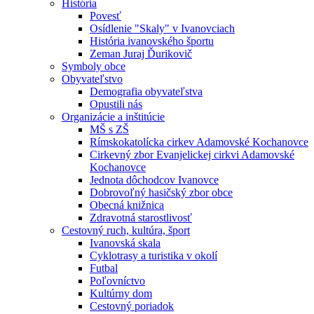
História
Povesť
Osídlenie "Skaly" v Ivanovciach
História ivanovského športu
Zeman Juraj Ďurikovič
Symboly obce
Obyvateľstvo
Demografia obyvateľstva
Opustili nás
Organizácie a inštitúcie
MŠ s ZŠ
Rímskokatolícka cirkev Adamovské Kochanovce
Cirkevný zbor Evanjelickej cirkvi Adamovské
Kochanovce
Jednota dôchodcov Ivanovce
Dobrovoľný hasičský zbor obce
Obecná knižnica
Zdravotná starostlivosť
Cestovný ruch, kultúra, šport
Ivanovská skala
Cyklotrasy a turistika v okolí
Futbal
Poľovníctvo
Kultúrny dom
Cestovný poriadok