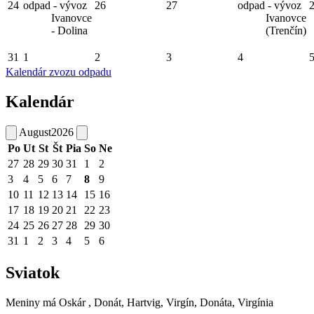
24
odpad - vývoz
26
27
odpad - vývoz
Ivanovce
Ivanovce
- Dolina
(Trenčín)
31
1
2
3
4
Kalendár zvozu odpadu
Kalendár
August
2026
Po
Ut
St
Št
Pia
So
Ne
27
28
29
30
31
1
2
3
4
5
6
7
8
9
10
11
12
13
14
15
16
17
18
19
20
21
22
23
24
25
26
27
28
29
30
31
1
2
3
4
5
6
Sviatok
Meniny má
Oskár
, Donát, Hartvig, Virgín, Donáta, Virgínia