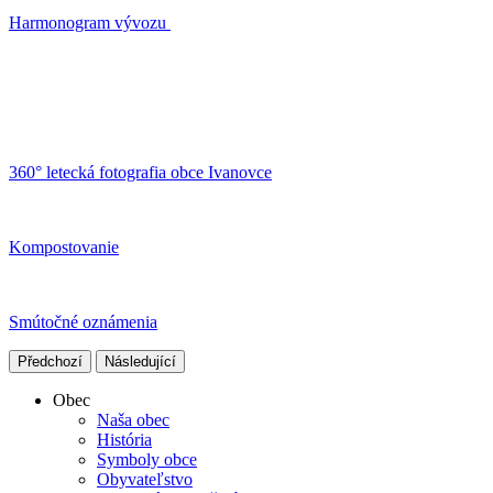
Harmonogram vývozu
360° letecká fotografia obce Ivanovce
Kompostovanie
Smútočné oznámenia
Předchozí
Následující
Obec
Naša obec
História
Symboly obce
Obyvateľstvo