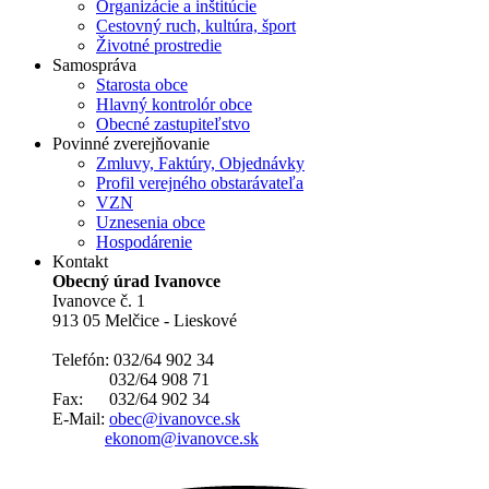
Organizácie a inštitúcie
Cestovný ruch, kultúra, šport
Životné prostredie
Samospráva
Starosta obce
Hlavný kontrolór obce
Obecné zastupiteľstvo
Povinné zverejňovanie
Zmluvy, Faktúry, Objednávky
Profil verejného obstarávateľa
VZN
Uznesenia obce
Hospodárenie
Kontakt
Obecný úrad Ivanovce
Ivanovce č. 1
913 05 Melčice - Lieskové
Telefón: 032/64 902 34
032/64 908 71
Fax: 032/64 902 34
E-Mail:
obec@ivanovce.sk
ekonom@ivanovce.sk