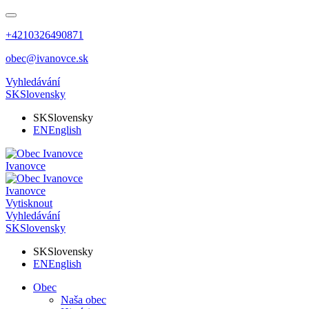
+4210326490871
obec@ivanovce.sk
Vyhledávání
SK
Slovensky
SK
Slovensky
EN
English
Ivanovce
Ivanovce
Vytisknout
Vyhledávání
SK
Slovensky
SK
Slovensky
EN
English
Obec
Naša obec