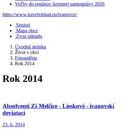
Voľby do orgánov územnej samosprávy 2026
https://www.travelvirtual.eu/ivanovce/
Seniori
Mapa obce
Zvoz odpadu
Úvodná stránka
Život v obci
Fotogaléria
Rok 2014
Rok 2014
Absolventi Zš Melčice - Lieskové - ivanovskí
deviataci
23. 6. 2014