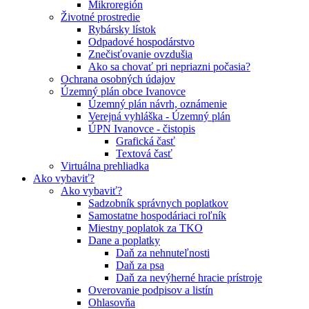
Mikroregión
Životné prostredie
Rybársky lístok
Odpadové hospodárstvo
Znečisťovanie ovzdušia
Ako sa chovať pri nepriazni počasia?
Ochrana osobných údajov
Územný plán obce Ivanovce
Územný plán návrh, oznámenie
Verejná vyhláška - Územný plán
ÚPN Ivanovce - čistopis
Grafická časť
Textová časť
Virtuálna prehliadka
Ako vybaviť?
Ako vybaviť?
Sadzobník správnych poplatkov
Samostatne hospodáriaci roľník
Miestny poplatok za TKO
Dane a poplatky
Daň za nehnuteľnosti
Daň za psa
Daň za nevýherné hracie prístroje
Overovanie podpisov a listín
Ohlasovňa