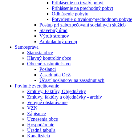
Prihlásenie na trvalý pobyt
Prihlásenie na prechodný pobyt
Odhlásenie pobytu
Potvrdenie o trvalom⁄prechodnom pobyte
Postup pri zabezpečovaní sociálnych služieb
Stavebný úrad
Výrub stromov
Ambulantný predaj
Samospráva
Starosta obce
Hlavný kontrolór obce
Obecné zastupiteľstvo
Poslanci
Zasadnutia OcZ
Účasť poslancov na zasadnutiach
Povinné zverejňovanie
Zmluvy, Faktúry, Objednávky
Zmluvy, faktúry a objednávky - archív
Verejné obstarávanie
VZN
Zápisnice
Uznesenia obce
Hospodárenie
Úradná tabuľa
Kanalizácia