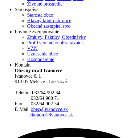
Životné prostredie
Samospráva
Starosta obce
Hlavný kontrolór obce
Obecné zastupiteľstvo
Povinné zverejňovanie
Zmluvy, Faktúry, Objednávky
Profil verejného obstarávateľa
VZN
Uznesenia obce
Hospodárenie
Kontakt
Obecný úrad Ivanovce
Ivanovce č. 1
913 05 Melčice - Lieskové
Telefón: 032/64 902 34
032/64 908 71
Fax: 032/64 902 34
E-Mail:
obec@ivanovce.sk
ekonom@ivanovce.sk