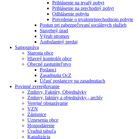
Prihlásenie na trvalý pobyt
Prihlásenie na prechodný pobyt
Odhlásenie pobytu
Potvrdenie o trvalom⁄prechodnom pobyte
Postup pri zabezpečovaní sociálnych služieb
Stavebný úrad
Výrub stromov
Ambulantný predaj
Samospráva
Starosta obce
Hlavný kontrolór obce
Obecné zastupiteľstvo
Poslanci
Zasadnutia OcZ
Účasť poslancov na zasadnutiach
Povinné zverejňovanie
Zmluvy, Faktúry, Objednávky
Zmluvy, faktúry a objednávky - archív
Verejné obstarávanie
VZN
Zápisnice
Uznesenia obce
Hospodárenie
Úradná tabuľa
Kanalizácia