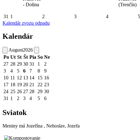
- Dolina
(Trenčín)
31
1
2
3
4
Kalendár zvozu odpadu
Kalendár
August
2026
Po
Ut
St
Št
Pia
So
Ne
27
28
29
30
31
1
2
3
4
5
6
7
8
9
10
11
12
13
14
15
16
17
18
19
20
21
22
23
24
25
26
27
28
29
30
31
1
2
3
4
5
6
Sviatok
Meniny má
Jozefína
, Nehoslav, Jozefa