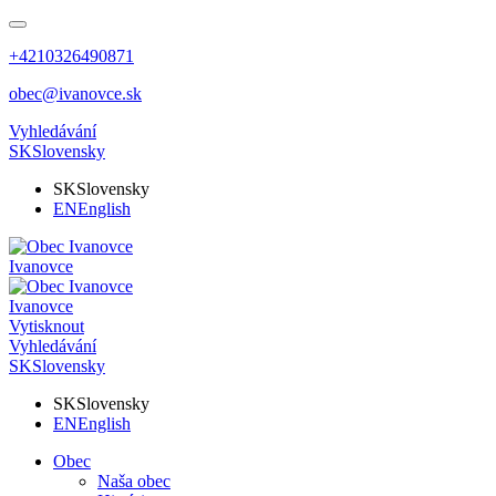
+4210326490871
obec@ivanovce.sk
Vyhledávání
SK
Slovensky
SK
Slovensky
EN
English
Ivanovce
Ivanovce
Vytisknout
Vyhledávání
SK
Slovensky
SK
Slovensky
EN
English
Obec
Naša obec