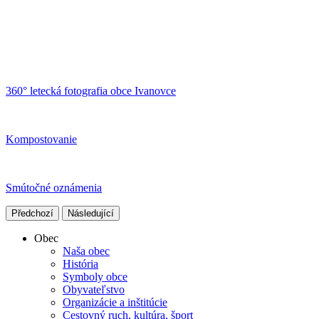
360° letecká fotografia obce Ivanovce
Kompostovanie
Smútočné oznámenia
Předchozí
Následující
Obec
Naša obec
História
Symboly obce
Obyvateľstvo
Organizácie a inštitúcie
Cestovný ruch, kultúra, šport