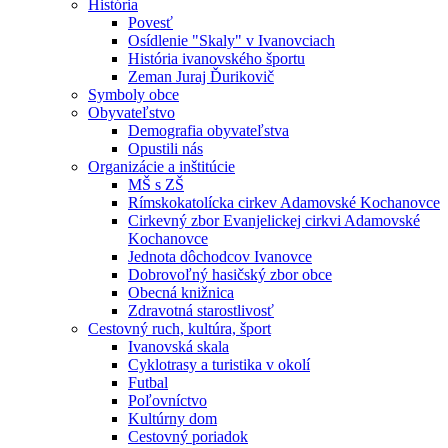
História
Povesť
Osídlenie "Skaly" v Ivanovciach
História ivanovského športu
Zeman Juraj Ďurikovič
Symboly obce
Obyvateľstvo
Demografia obyvateľstva
Opustili nás
Organizácie a inštitúcie
MŠ s ZŠ
Rímskokatolícka cirkev Adamovské Kochanovce
Cirkevný zbor Evanjelickej cirkvi Adamovské
Kochanovce
Jednota dôchodcov Ivanovce
Dobrovoľný hasičský zbor obce
Obecná knižnica
Zdravotná starostlivosť
Cestovný ruch, kultúra, šport
Ivanovská skala
Cyklotrasy a turistika v okolí
Futbal
Poľovníctvo
Kultúrny dom
Cestovný poriadok