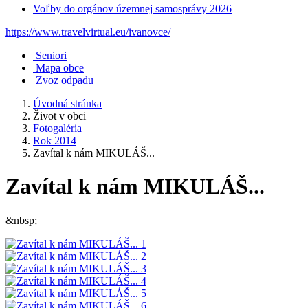
Voľby do orgánov územnej samosprávy 2026
https://www.travelvirtual.eu/ivanovce/
Seniori
Mapa obce
Zvoz odpadu
Úvodná stránka
Život v obci
Fotogaléria
Rok 2014
Zavítal k nám MIKULÁŠ...
Zavítal k nám MIKULÁŠ...
&nbsp;