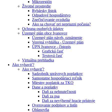
Mikroregión
Životné prostredie
Rybársky lístok
Odpadové hospodárstvo
Znečisťovanie ovzdušia
Ako sa chovať pri nepriazni počasia?
Ochrana osobných údajov
Územný plán obce Ivanovce
Územný plán návrh, oznámenie
Verejná vyhláška - Územný plán
ÚPN Ivanovce - čistopis
Grafická časť
Textová časť
Virtuálna prehliadka
Ako vybaviť?
Ako vybaviť?
Sadzobník správnych poplatkov
Samostatne hospodáriaci roľník
Miestny poplatok za TKO
Dane a poplatky
Daň za nehnuteľnosti
Daň za psa
Daň za nevýherné hracie prístroje
Overovanie podpisov a listín
Ohlasovňa