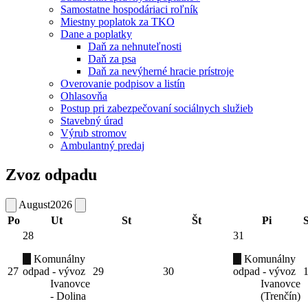
Samostatne hospodáriaci roľník
Miestny poplatok za TKO
Dane a poplatky
Daň za nehnuteľnosti
Daň za psa
Daň za nevýherné hracie prístroje
Overovanie podpisov a listín
Ohlasovňa
Postup pri zabezpečovaní sociálnych služieb
Stavebný úrad
Výrub stromov
Ambulantný predaj
Zvoz odpadu
August
2026
Po
Ut
St
Št
Pi
28
31
Komunálny
Komunálny
27
odpad - vývoz
29
30
odpad - vývoz
Ivanovce
Ivanovce
- Dolina
(Trenčín)