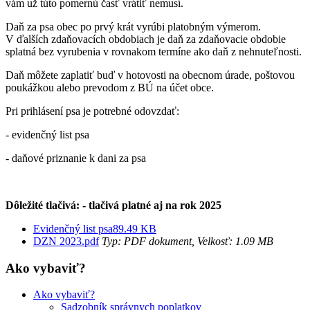
vám už túto pomernú časť vrátiť nemusí.
Daň za psa obec po prvý krát vyrúbi platobným výmerom.
V ďalších zdaňovacích obdobiach je daň za zdaňovacie obdobie
splatná bez vyrubenia v rovnakom termíne ako daň z nehnuteľnosti.
Daň môžete zaplatiť buď v hotovosti na obecnom úrade, poštovou
poukážkou alebo prevodom z BÚ na účet obce.
Pri prihlásení psa je potrebné odovzdať:
- evidenčný list psa
- daňové priznanie k dani za psa
Dôležité tlačivá: - tlačivá platné aj na rok 2025
Evidenčný list psa89.49 KB
DZN 2023.pdf
Typ: PDF dokument, Velkosť: 1.09 MB
Ako vybaviť?
Ako vybaviť?
Sadzobník správnych poplatkov