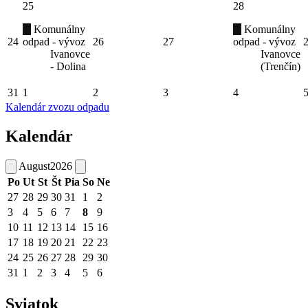
25
28
Komunálny
Komunálny
24
odpad - vývoz
26
27
odpad - vývoz
Ivanovce
Ivanovce
- Dolina
(Trenčín)
31
1
2
3
4
Kalendár zvozu odpadu
Kalendár
August
2026
Po
Ut
St
Št
Pia
So
Ne
27
28
29
30
31
1
2
3
4
5
6
7
8
9
10
11
12
13
14
15
16
17
18
19
20
21
22
23
24
25
26
27
28
29
30
31
1
2
3
4
5
6
Sviatok