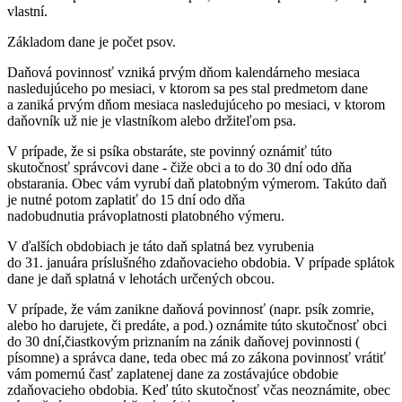
vlastní.
Základom dane je počet psov.
Daňová povinnosť vzniká prvým dňom kalendárneho mesiaca
nasledujúceho po mesiaci, v ktorom sa pes stal predmetom dane
a zaniká prvým dňom mesiaca nasledujúceho po mesiaci, v ktorom
daňovník už nie je vlastníkom alebo držiteľom psa.
V prípade, že si psíka obstaráte, ste povinný oznámiť túto
skutočnosť správcovi dane - čiže obci a to do 30 dní odo dňa
obstarania. Obec vám vyrubí daň platobným výmerom. Takúto daň
je nutné potom zaplatiť do 15 dní odo dňa
nadobudnutia právoplatnosti platobného výmeru.
V ďalších obdobiach je táto daň splatná bez vyrubenia
do 31. januára príslušného zdaňovacieho obdobia. V prípade splátok
dane je daň splatná v lehotách určených obcou.
V prípade, že vám zanikne daňová povinnosť (napr. psík zomrie,
alebo ho darujete, či predáte, a pod.) oznámite túto skutočnosť obci
do 30 dní,čiastkovým priznaním na zánik daňovej povinnosti (
písomne) a správca dane, teda obec má zo zákona povinnosť vrátiť
vám pomernú časť zaplatenej dane za zostávajúce obdobie
zdaňovacieho obdobia. Keď túto skutočnosť včas neoznámite, obec