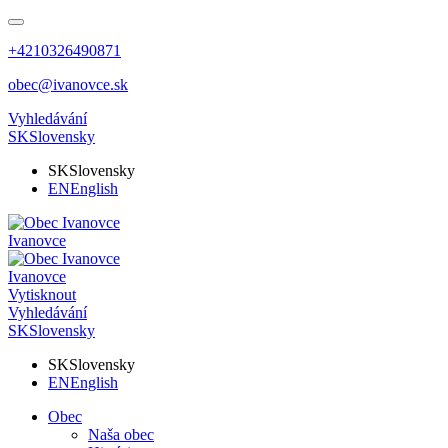
+4210326490871
obec@ivanovce.sk
Vyhledávání
SK
Slovensky
SK
Slovensky
EN
English
Ivanovce
Ivanovce
Vytisknout
Vyhledávání
SK
Slovensky
SK
Slovensky
EN
English
Obec
Naša obec