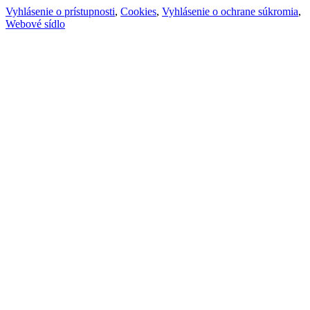
Vyhlásenie o prístupnosti
,
Cookies
,
Vyhlásenie o ochrane súkromia
,
Webové sídlo