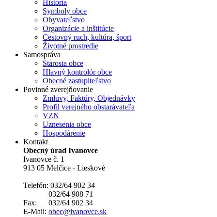
História
Symboly obce
Obyvateľstvo
Organizácie a inštitúcie
Cestovný ruch, kultúra, šport
Životné prostredie
Samospráva
Starosta obce
Hlavný kontrolór obce
Obecné zastupiteľstvo
Povinné zverejňovanie
Zmluvy, Faktúry, Objednávky
Profil verejného obstarávateľa
VZN
Uznesenia obce
Hospodárenie
Kontakt
Obecný úrad Ivanovce
Ivanovce č. 1
913 05 Melčice - Lieskové
Telefón: 032/64 902 34
032/64 908 71
Fax: 032/64 902 34
E-Mail:
obec@ivanovce.sk