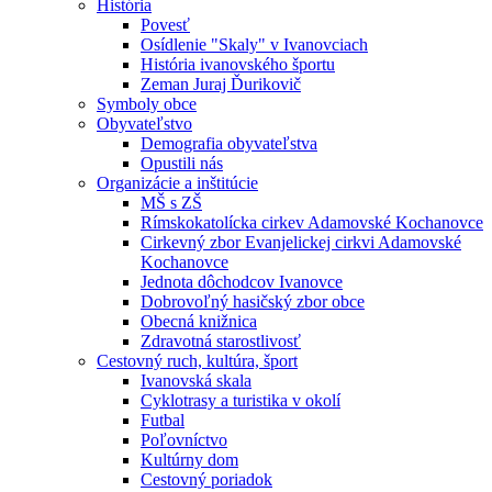
História
Povesť
Osídlenie "Skaly" v Ivanovciach
História ivanovského športu
Zeman Juraj Ďurikovič
Symboly obce
Obyvateľstvo
Demografia obyvateľstva
Opustili nás
Organizácie a inštitúcie
MŠ s ZŠ
Rímskokatolícka cirkev Adamovské Kochanovce
Cirkevný zbor Evanjelickej cirkvi Adamovské
Kochanovce
Jednota dôchodcov Ivanovce
Dobrovoľný hasičský zbor obce
Obecná knižnica
Zdravotná starostlivosť
Cestovný ruch, kultúra, šport
Ivanovská skala
Cyklotrasy a turistika v okolí
Futbal
Poľovníctvo
Kultúrny dom
Cestovný poriadok