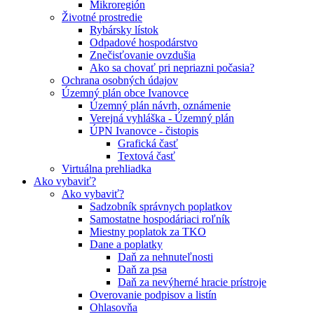
Mikroregión
Životné prostredie
Rybársky lístok
Odpadové hospodárstvo
Znečisťovanie ovzdušia
Ako sa chovať pri nepriazni počasia?
Ochrana osobných údajov
Územný plán obce Ivanovce
Územný plán návrh, oznámenie
Verejná vyhláška - Územný plán
ÚPN Ivanovce - čistopis
Grafická časť
Textová časť
Virtuálna prehliadka
Ako vybaviť?
Ako vybaviť?
Sadzobník správnych poplatkov
Samostatne hospodáriaci roľník
Miestny poplatok za TKO
Dane a poplatky
Daň za nehnuteľnosti
Daň za psa
Daň za nevýherné hracie prístroje
Overovanie podpisov a listín
Ohlasovňa