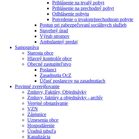
Prihlásenie na trvalý pobyt
Prihlásenie na prechodný pobyt
Odhlásenie pobytu
Potvrdenie o trvalom⁄prechodnom pobyte
Postup pri zabezpečovaní sociálnych služieb
Stavebný úrad
Výrub stromov
Ambulantný predaj
Samospráva
Starosta obce
Hlavný kontrolór obce
Obecné zastupiteľstvo
Poslanci
Zasadnutia OcZ
Účasť poslancov na zasadnutiach
Povinné zverejňovanie
Zmluvy, Faktúry, Objednávky
Zmluvy, faktúry a objednávky - archív
Verejné obstarávanie
VZN
Zápisnice
Uznesenia obce
Hospodárenie
Úradná tabuľa
Kanalizácia