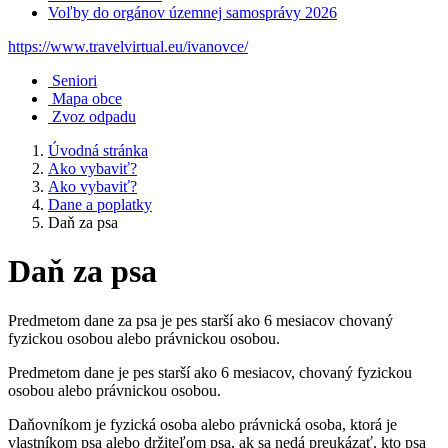
Voľby do orgánov územnej samosprávy 2026
https://www.travelvirtual.eu/ivanovce/
Seniori
Mapa obce
Zvoz odpadu
Úvodná stránka
Ako vybaviť?
Ako vybaviť?
Dane a poplatky
Daň za psa
Daň za psa
Predmetom dane za psa je pes starší ako 6 mesiacov chovaný
fyzickou osobou alebo právnickou osobou.
Predmetom dane je pes starší ako 6 mesiacov, chovaný fyzickou
osobou alebo právnickou osobou.
Daňovníkom je fyzická osoba alebo právnická osoba, ktorá je
vlastníkom psa alebo držiteľom psa, ak sa nedá preukázať, kto psa