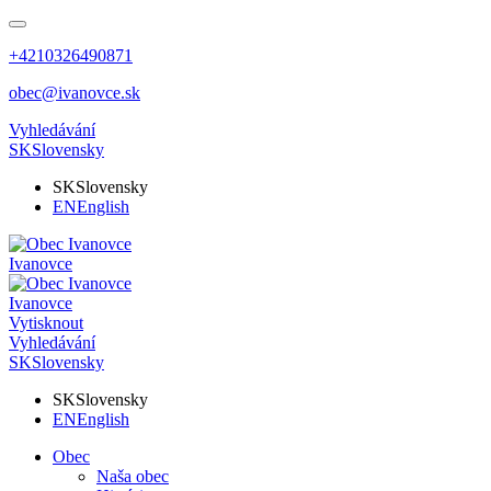
+4210326490871
obec@ivanovce.sk
Vyhledávání
SK
Slovensky
SK
Slovensky
EN
English
Ivanovce
Ivanovce
Vytisknout
Vyhledávání
SK
Slovensky
SK
Slovensky
EN
English
Obec
Naša obec