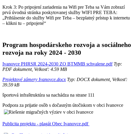
Krok 3: Po pripojení zariadenia na Wifi pre Teba sa Vám zobrazí
prvá úvodná stránka poskytovanej služby WIFI PRE TEBA:
„Prihlásenie do služby Wifi pre Teba – bezplatný prístup k internetu
– klikni tu – pripojené“
Program hospodárskeho rozvoja a sociálneho
rozvoja na roky 2024 - 2030
Ivanovce PHRSR 2024-2030 ZO BTMMB schvalene.pdf
Typ:
PDF dokument, Velkosť: 4.59 MB
Projektové zámery Ivanovce.docx
Typ: DOCX dokument, Velkosť:
39.59 kB
športová infraštruktúra sa nachádza na strane 111
Podpora za prijatie osôb s dočasným útočiskom v obci Ivanovce
Publicita projektu - plagát Obec Ivanovce.pdf