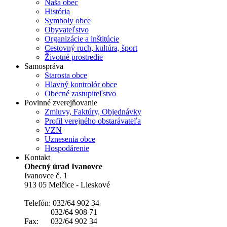
Naša obec
História
Symboly obce
Obyvateľstvo
Organizácie a inštitúcie
Cestovný ruch, kultúra, šport
Životné prostredie
Samospráva
Starosta obce
Hlavný kontrolór obce
Obecné zastupiteľstvo
Povinné zverejňovanie
Zmluvy, Faktúry, Objednávky
Profil verejného obstarávateľa
VZN
Uznesenia obce
Hospodárenie
Kontakt
Obecný úrad Ivanovce
Ivanovce č. 1
913 05 Melčice - Lieskové
Telefón: 032/64 902 34
032/64 908 71
Fax: 032/64 902 34