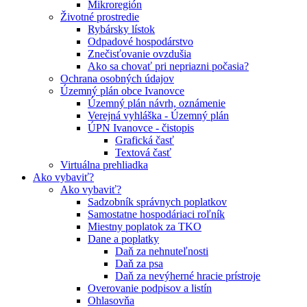
Mikroregión
Životné prostredie
Rybársky lístok
Odpadové hospodárstvo
Znečisťovanie ovzdušia
Ako sa chovať pri nepriazni počasia?
Ochrana osobných údajov
Územný plán obce Ivanovce
Územný plán návrh, oznámenie
Verejná vyhláška - Územný plán
ÚPN Ivanovce - čistopis
Grafická časť
Textová časť
Virtuálna prehliadka
Ako vybaviť?
Ako vybaviť?
Sadzobník správnych poplatkov
Samostatne hospodáriaci roľník
Miestny poplatok za TKO
Dane a poplatky
Daň za nehnuteľnosti
Daň za psa
Daň za nevýherné hracie prístroje
Overovanie podpisov a listín
Ohlasovňa