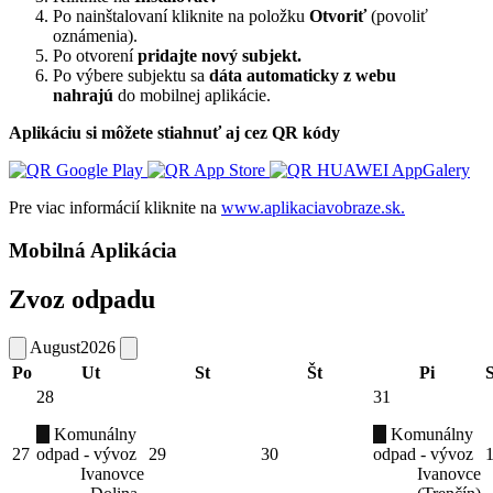
Po nainštalovaní kliknite na položku
Otvoriť
(povoliť
oznámenia).
Po otvorení
pridajte nový subjekt.
Po výbere subjektu sa
dáta automaticky z webu
nahrajú
do mobilnej aplikácie.
Aplikáciu si môžete stiahnuť aj cez QR kódy
Pre viac informácií kliknite na
www.aplikaciavobraze.sk.
Mobilná Aplikácia
Zvoz odpadu
August
2026
Po
Ut
St
Št
Pi
28
31
Komunálny
Komunálny
27
odpad - vývoz
29
30
odpad - vývoz
Ivanovce
Ivanovce