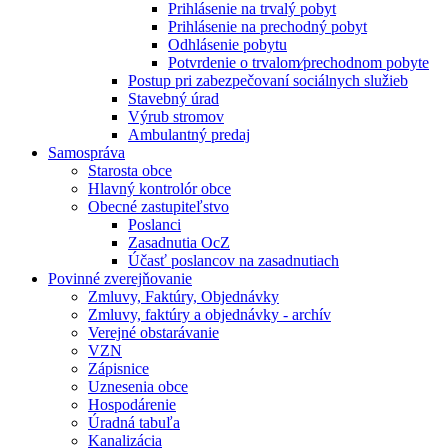
Prihlásenie na trvalý pobyt
Prihlásenie na prechodný pobyt
Odhlásenie pobytu
Potvrdenie o trvalom⁄prechodnom pobyte
Postup pri zabezpečovaní sociálnych služieb
Stavebný úrad
Výrub stromov
Ambulantný predaj
Samospráva
Starosta obce
Hlavný kontrolór obce
Obecné zastupiteľstvo
Poslanci
Zasadnutia OcZ
Účasť poslancov na zasadnutiach
Povinné zverejňovanie
Zmluvy, Faktúry, Objednávky
Zmluvy, faktúry a objednávky - archív
Verejné obstarávanie
VZN
Zápisnice
Uznesenia obce
Hospodárenie
Úradná tabuľa
Kanalizácia