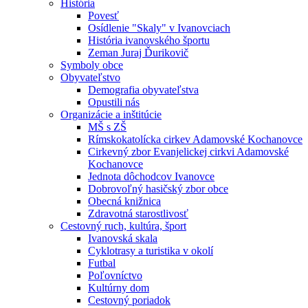
História
Povesť
Osídlenie "Skaly" v Ivanovciach
História ivanovského športu
Zeman Juraj Ďurikovič
Symboly obce
Obyvateľstvo
Demografia obyvateľstva
Opustili nás
Organizácie a inštitúcie
MŠ s ZŠ
Rímskokatolícka cirkev Adamovské Kochanovce
Cirkevný zbor Evanjelickej cirkvi Adamovské
Kochanovce
Jednota dôchodcov Ivanovce
Dobrovoľný hasičský zbor obce
Obecná knižnica
Zdravotná starostlivosť
Cestovný ruch, kultúra, šport
Ivanovská skala
Cyklotrasy a turistika v okolí
Futbal
Poľovníctvo
Kultúrny dom
Cestovný poriadok