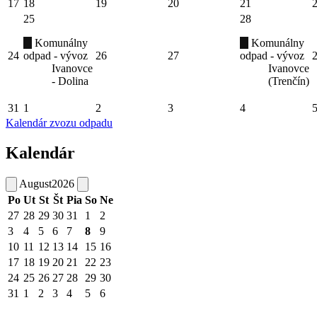
17
18
19
20
21
25
28
Komunálny
Komunálny
24
odpad - vývoz
26
27
odpad - vývoz
Ivanovce
Ivanovce
- Dolina
(Trenčín)
31
1
2
3
4
Kalendár zvozu odpadu
Kalendár
August
2026
Po
Ut
St
Št
Pia
So
Ne
27
28
29
30
31
1
2
3
4
5
6
7
8
9
10
11
12
13
14
15
16
17
18
19
20
21
22
23
24
25
26
27
28
29
30
31
1
2
3
4
5
6