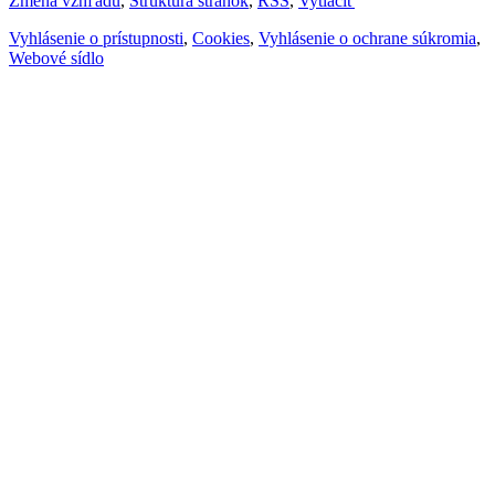
Zmena vzhľadu
,
Štruktúra stránok
,
RSS
,
Vytlačiť
Vyhlásenie o prístupnosti
,
Cookies
,
Vyhlásenie o ochrane súkromia
,
Webové sídlo