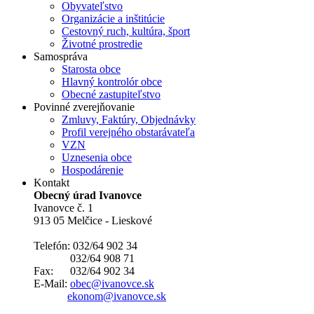
Obyvateľstvo
Organizácie a inštitúcie
Cestovný ruch, kultúra, šport
Životné prostredie
Samospráva
Starosta obce
Hlavný kontrolór obce
Obecné zastupiteľstvo
Povinné zverejňovanie
Zmluvy, Faktúry, Objednávky
Profil verejného obstarávateľa
VZN
Uznesenia obce
Hospodárenie
Kontakt
Obecný úrad Ivanovce
Ivanovce č. 1
913 05 Melčice - Lieskové
Telefón: 032/64 902 34
032/64 908 71
Fax: 032/64 902 34
E-Mail:
obec@ivanovce.sk
ekonom@ivanovce.sk