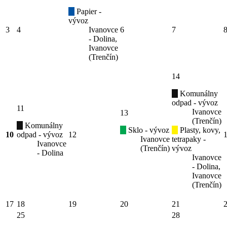
Papier -
vývoz
3
4
Ivanovce
6
7
- Dolina,
Ivanovce
(Trenčín)
14
Komunálny
odpad - vývoz
11
Ivanovce
13
(Trenčín)
Komunálny
Sklo - vývoz
Plasty, kovy,
10
odpad - vývoz
12
Ivanovce
tetrapaky -
Ivanovce
(Trenčín)
vývoz
- Dolina
Ivanovce
- Dolina,
Ivanovce
(Trenčín)
17
18
19
20
21
25
28