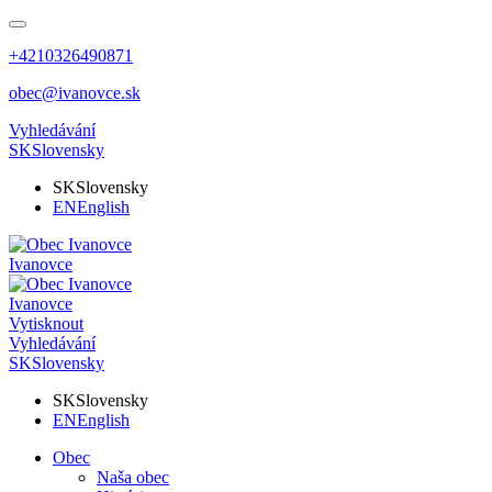
+4210326490871
obec@ivanovce.sk
Vyhledávání
SK
Slovensky
SK
Slovensky
EN
English
Ivanovce
Ivanovce
Vytisknout
Vyhledávání
SK
Slovensky
SK
Slovensky
EN
English
Obec
Naša obec