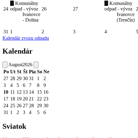
Komunálny
Komunálny
24
odpad - vývoz
26
27
odpad - vývoz
Ivanovce
Ivanovce
- Dolina
(Trenčín)
31
1
2
3
4
Kalendár zvozu odpadu
Kalendár
August
2026
Po
Ut
St
Št
Pia
So
Ne
27
28
29
30
31
1
2
3
4
5
6
7
8
9
10
11
12
13
14
15
16
17
18
19
20
21
22
23
24
25
26
27
28
29
30
31
1
2
3
4
5
6
Sviatok