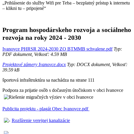
„Prihlásenie do služby Wifi pre Teba – bezplatný prístup k internetu
– klikni tu – pripojené“
Program hospodárskeho rozvoja a sociálneho
rozvoja na roky 2024 - 2030
Ivanovce PHRSR 2024-2030 ZO BTMMB schvalene.pdf
Typ:
PDF dokument, Velkosť: 4.59 MB
Projektové zámery Ivanovce.docx
Typ: DOCX dokument, Velkosť:
39.59 kB
športová infraštruktúra sa nachádza na strane 111
Podpora za prijatie osôb s dočasným útočiskom v obci Ivanovce
Publicita projektu - plagát Obec Ivanovce.pdf
Rozšírenie verejnej kanalizácie