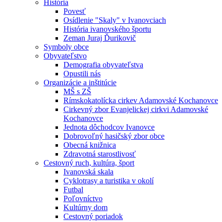
História
Povesť
Osídlenie "Skaly" v Ivanovciach
História ivanovského športu
Zeman Juraj Ďurikovič
Symboly obce
Obyvateľstvo
Demografia obyvateľstva
Opustili nás
Organizácie a inštitúcie
MŠ s ZŠ
Rímskokatolícka cirkev Adamovské Kochanovce
Cirkevný zbor Evanjelickej cirkvi Adamovské
Kochanovce
Jednota dôchodcov Ivanovce
Dobrovoľný hasičský zbor obce
Obecná knižnica
Zdravotná starostlivosť
Cestovný ruch, kultúra, šport
Ivanovská skala
Cyklotrasy a turistika v okolí
Futbal
Poľovníctvo
Kultúrny dom
Cestovný poriadok