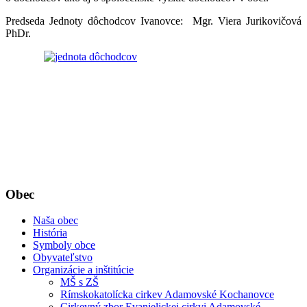
Predseda Jednoty dôchodcov Ivanovce: Mgr. Viera Jurikovičová
PhDr.
Obec
Naša obec
História
Symboly obce
Obyvateľstvo
Organizácie a inštitúcie
MŠ s ZŠ
Rímskokatolícka cirkev Adamovské Kochanovce
Cirkevný zbor Evanjelickej cirkvi Adamovské