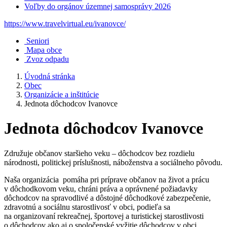
Voľby do orgánov územnej samosprávy 2026
https://www.travelvirtual.eu/ivanovce/
Seniori
Mapa obce
Zvoz odpadu
Úvodná stránka
Obec
Organizácie a inštitúcie
Jednota dôchodcov Ivanovce
Jednota dôchodcov Ivanovce
Združuje občanov staršieho veku – dôchodcov bez rozdielu
národnosti, politickej príslušnosti, náboženstva a sociálneho pôvodu.
Naša organizácia pomáha pri príprave občanov na život a prácu
v dôchodkovom veku, chráni práva a oprávnené požiadavky
dôchodcov na spravodlivé a dôstojné dôchodkové zabezpečenie,
zdravotnú a sociálnu starostlivosť v obci, podieľa sa
na organizovaní rekreačnej, športovej a turistickej starostlivosti
o dôchodcov ako aj o spoločenské vyžitie dôchodcov v obci.