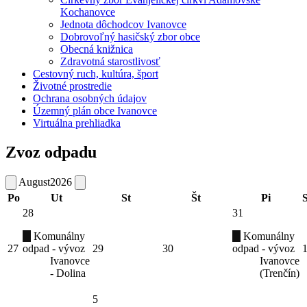
Kochanovce
Jednota dôchodcov Ivanovce
Dobrovoľný hasičský zbor obce
Obecná knižnica
Zdravotná starostlivosť
Cestovný ruch, kultúra, šport
Životné prostredie
Ochrana osobných údajov
Územný plán obce Ivanovce
Virtuálna prehliadka
Zvoz odpadu
August
2026
Po
Ut
St
Št
Pi
28
31
Komunálny
Komunálny
27
odpad - vývoz
29
30
odpad - vývoz
Ivanovce
Ivanovce
- Dolina
(Trenčín)
5