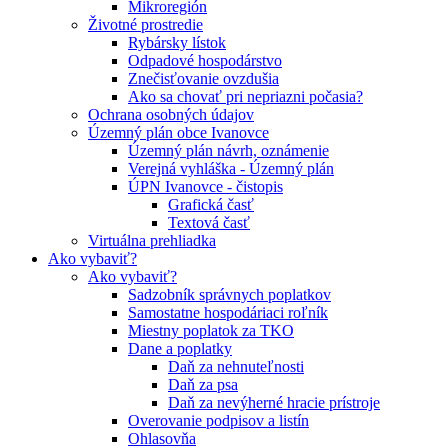
Mikroregión
Životné prostredie
Rybársky lístok
Odpadové hospodárstvo
Znečisťovanie ovzdušia
Ako sa chovať pri nepriazni počasia?
Ochrana osobných údajov
Územný plán obce Ivanovce
Územný plán návrh, oznámenie
Verejná vyhláška - Územný plán
ÚPN Ivanovce - čistopis
Grafická časť
Textová časť
Virtuálna prehliadka
Ako vybaviť?
Ako vybaviť?
Sadzobník správnych poplatkov
Samostatne hospodáriaci roľník
Miestny poplatok za TKO
Dane a poplatky
Daň za nehnuteľnosti
Daň za psa
Daň za nevýherné hracie prístroje
Overovanie podpisov a listín
Ohlasovňa