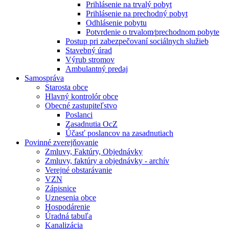
Prihlásenie na trvalý pobyt
Prihlásenie na prechodný pobyt
Odhlásenie pobytu
Potvrdenie o trvalom⁄prechodnom pobyte
Postup pri zabezpečovaní sociálnych služieb
Stavebný úrad
Výrub stromov
Ambulantný predaj
Samospráva
Starosta obce
Hlavný kontrolór obce
Obecné zastupiteľstvo
Poslanci
Zasadnutia OcZ
Účasť poslancov na zasadnutiach
Povinné zverejňovanie
Zmluvy, Faktúry, Objednávky
Zmluvy, faktúry a objednávky - archív
Verejné obstarávanie
VZN
Zápisnice
Uznesenia obce
Hospodárenie
Úradná tabuľa
Kanalizácia