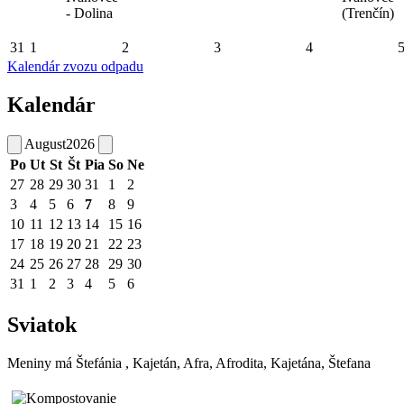
- Dolina
(Trenčín)
31
1
2
3
4
Kalendár zvozu odpadu
Kalendár
August
2026
Po
Ut
St
Št
Pia
So
Ne
27
28
29
30
31
1
2
3
4
5
6
7
8
9
10
11
12
13
14
15
16
17
18
19
20
21
22
23
24
25
26
27
28
29
30
31
1
2
3
4
5
6
Sviatok
Meniny má
Štefánia
, Kajetán, Afra, Afrodita, Kajetána, Štefana