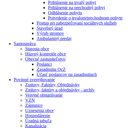
Prihlásenie na trvalý pobyt
Prihlásenie na prechodný pobyt
Odhlásenie pobytu
Potvrdenie o trvalom⁄prechodnom pobyte
Postup pri zabezpečovaní sociálnych služieb
Stavebný úrad
Výrub stromov
Ambulantný predaj
Samospráva
Starosta obce
Hlavný kontrolór obce
Obecné zastupiteľstvo
Poslanci
Zasadnutia OcZ
Účasť poslancov na zasadnutiach
Povinné zverejňovanie
Zmluvy, Faktúry, Objednávky
Zmluvy, faktúry a objednávky - archív
Verejné obstarávanie
VZN
Zápisnice
Uznesenia obce
Hospodárenie
Úradná tabuľa
Kanalizácia