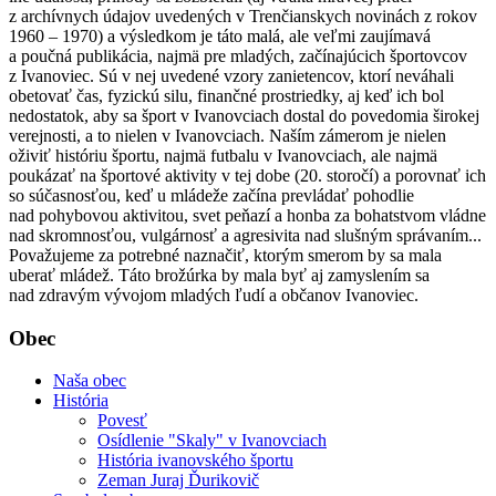
z archívnych údajov uvedených v Trenčianskych novinách z rokov
1960 – 1970) a výsledkom je táto malá, ale veľmi zaujímavá
a poučná publikácia, najmä pre mladých, začínajúcich športovcov
z Ivanoviec. Sú v nej uvedené vzory zanietencov, ktorí neváhali
obetovať čas, fyzickú silu, finančné prostriedky, aj keď ich bol
nedostatok, aby sa šport v Ivanovciach dostal do povedomia širokej
verejnosti, a to nielen v Ivanovciach. Naším zámerom je nielen
oživiť históriu športu, najmä futbalu v Ivanovciach, ale najmä
poukázať na športové aktivity v tej dobe (20. storočí) a porovnať ich
so súčasnosťou, keď u mládeže začína prevládať pohodlie
nad pohybovou aktivitou, svet peňazí a honba za bohatstvom vládne
nad skromnosťou, vulgárnosť a agresivita nad slušným správaním...
Považujeme za potrebné naznačiť, ktorým smerom by sa mala
uberať mládež. Táto brožúrka by mala byť aj zamyslením sa
nad zdravým vývojom mladých ľudí a občanov Ivanoviec.
Obec
Naša obec
História
Povesť
Osídlenie "Skaly" v Ivanovciach
História ivanovského športu
Zeman Juraj Ďurikovič