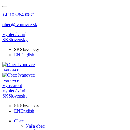
+4210326490871
obec@ivanovce.sk
Vyhledávání
SK
Slovensky
SK
Slovensky
EN
English
Ivanovce
Ivanovce
Vytisknout
Vyhledávání
SK
Slovensky
SK
Slovensky
EN
English
Obec
Naša obec