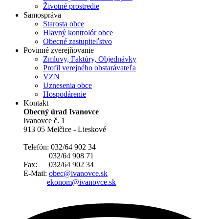
Životné prostredie
Samospráva
Starosta obce
Hlavný kontrolór obce
Obecné zastupiteľstvo
Povinné zverejňovanie
Zmluvy, Faktúry, Objednávky
Profil verejného obstarávateľa
VZN
Uznesenia obce
Hospodárenie
Kontakt
Obecný úrad Ivanovce
Ivanovce č. 1
913 05 Melčice - Lieskové
Telefón: 032/64 902 34
032/64 908 71
Fax: 032/64 902 34
E-Mail:
obec@ivanovce.sk
ekonom@ivanovce.sk