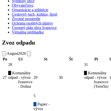
Symboly obce
Obyvateľstvo
Organizácie a inštitúcie
Cestovný ruch, kultúra, šport
Životné prostredie
Ochrana osobných údajov
Územný plán obce Ivanovce
Virtuálna prehliadka
Zvoz odpadu
August
2026
Po
Ut
St
Št
Pi
28
31
Komunálny
Komunálny
27
odpad - vývoz
29
30
odpad - vývoz
Ivanovce
Ivanovce
- Dolina
(Trenčín)
5
Papier -
vývoz