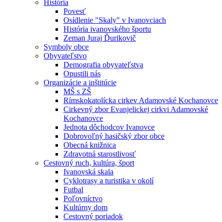
História
Povesť
Osídlenie "Skaly" v Ivanovciach
História ivanovského športu
Zeman Juraj Ďurikovič
Symboly obce
Obyvateľstvo
Demografia obyvateľstva
Opustili nás
Organizácie a inštitúcie
MŠ s ZŠ
Rímskokatolícka cirkev Adamovské Kochanovce
Cirkevný zbor Evanjelickej cirkvi Adamovské
Kochanovce
Jednota dôchodcov Ivanovce
Dobrovoľný hasičský zbor obce
Obecná knižnica
Zdravotná starostlivosť
Cestovný ruch, kultúra, šport
Ivanovská skala
Cyklotrasy a turistika v okolí
Futbal
Poľovníctvo
Kultúrny dom
Cestovný poriadok