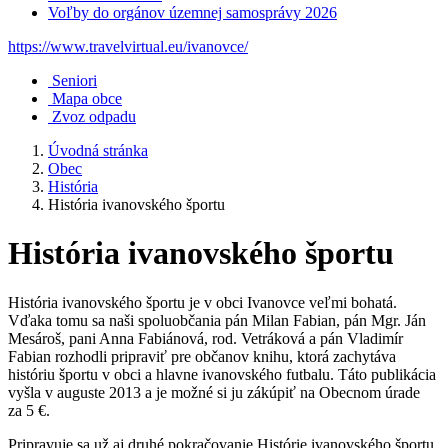
Voľby do orgánov územnej samosprávy 2026
https://www.travelvirtual.eu/ivanovce/
Seniori
Mapa obce
Zvoz odpadu
Úvodná stránka
Obec
História
História ivanovského športu
História ivanovského športu
História ivanovského športu je v obci Ivanovce veľmi bohatá.
Vďaka tomu sa naši spoluobčania pán Milan Fabian, pán Mgr. Ján
Mesároš, pani Anna Fabiánová, rod. Vetráková a pán Vladimír
Fabian rozhodli pripraviť pre občanov knihu, ktorá zachytáva
históriu športu v obci a hlavne ivanovského futbalu. Táto publikácia
vyšla v auguste 2013 a je možné si ju zákúpiť na Obecnom úrade
za 5 €.
Pripravuje sa už aj druhé pokračovanie Histórie ivanovského športu,