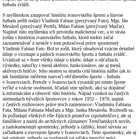
futbalu zvlášt.
S myšlienkou zmapovať históriu ivanovského športu a hlavne
futbalu prišli rodáci Vladimír Fabian (prezývaný Fato), Mgr. Ján
Mesároš (prezývaný Pertiš), Milan Fabian (prezývaný Maďar).
Naplniť túto myšlienku ich priviedla malicherná vec, a to strata
zošita s históriou ivanovského futbalu, ktorú niekto začal
zaznamenávať a neskôr v tom pokračoval práve spomenutý
Vladimír Fabian Fato. Bol to zošit, ktorý obsahoval vzácne detailné
údaje o vzostupe a pádoch ivanovského športu a futbalu zvlášť.
Uvádzali sa v ňom všetky údaje o klube, údaje o súťažiach,
výsledky, tabuľky i mená aktérov, funkcionárov, ale aj mená
aktívnych hráčov. Jeho stratou sa stratila celá história nášho (ak to
tak familiárne môžeme nazvať) obľúbeného športu – futbalu
v Ivanovciach. Pretože v Ivanovciach vyrastali pri tomto športe
veľké a vzácne osobnosti, hľadali sme spôsob, ako sa dopátrať
k informáciám a obnoviť túto históriu. Nápad vznikol na častých
stretnutiach bývalých športovcov z rokov 1952 – 1970, najmä
z častých rozhovorov práve troch zanietencov: Vladimíra Fabiana
Fata, Milana Fabiana Maďara a Mgr. Janka Mesároša. Rozhodli sa,
že požiadajú všetkých ešte žijúcich priateľov (spoluhráčov), ale aj
fanúšikov a nazrú do archívnych záznamov Trenčianskych novín,
a zadokumentujú spomienky, príhody a zážitky, ktoré súvisia so
začiatkami a rozvojom športu v Ivanovciach. Tieto spomienky, ale aj
iné udalosti, príhody sa zozbierali (aj vďaka mravčej práci