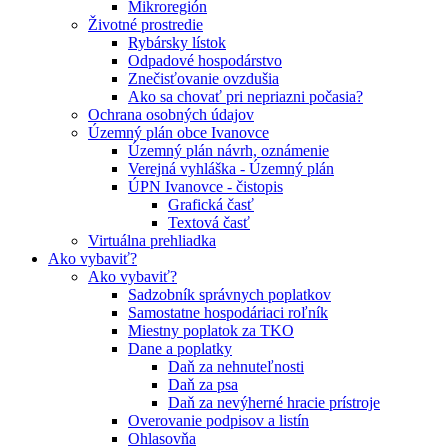
Mikroregión
Životné prostredie
Rybársky lístok
Odpadové hospodárstvo
Znečisťovanie ovzdušia
Ako sa chovať pri nepriazni počasia?
Ochrana osobných údajov
Územný plán obce Ivanovce
Územný plán návrh, oznámenie
Verejná vyhláška - Územný plán
ÚPN Ivanovce - čistopis
Grafická časť
Textová časť
Virtuálna prehliadka
Ako vybaviť?
Ako vybaviť?
Sadzobník správnych poplatkov
Samostatne hospodáriaci roľník
Miestny poplatok za TKO
Dane a poplatky
Daň za nehnuteľnosti
Daň za psa
Daň za nevýherné hracie prístroje
Overovanie podpisov a listín
Ohlasovňa