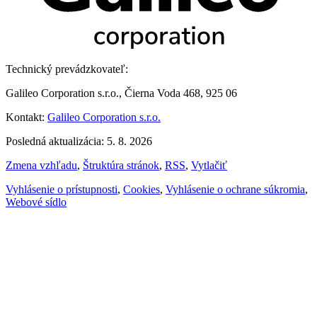
Technický prevádzkovateľ:
Galileo Corporation s.r.o., Čierna Voda 468, 925 06
Kontakt:
Galileo Corporation s.r.o.
Posledná aktualizácia: 5. 8. 2026
Zmena vzhľadu
,
Štruktúra stránok
,
RSS
,
Vytlačiť
Vyhlásenie o prístupnosti
,
Cookies
,
Vyhlásenie o ochrane súkromia
,
Webové sídlo