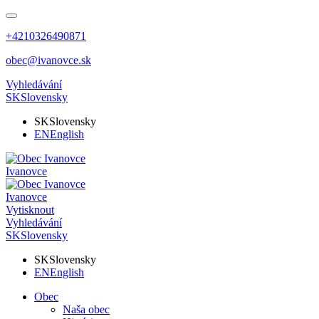
+4210326490871
obec@ivanovce.sk
Vyhledávání
SK
Slovensky
SK
Slovensky
EN
English
Ivanovce
Ivanovce
Vytisknout
Vyhledávání
SK
Slovensky
SK
Slovensky
EN
English
Obec
Naša obec