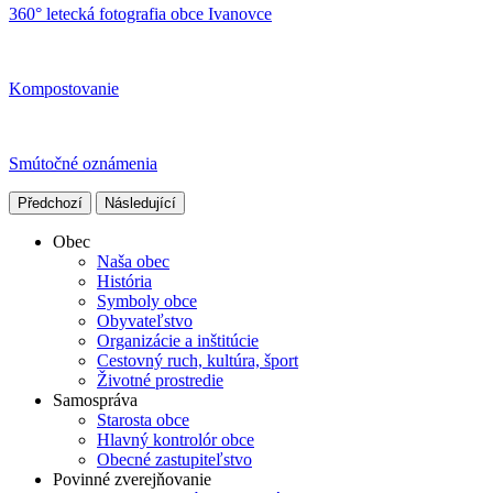
360° letecká fotografia obce Ivanovce
Kompostovanie
Smútočné oznámenia
Předchozí
Následující
Obec
Naša obec
História
Symboly obce
Obyvateľstvo
Organizácie a inštitúcie
Cestovný ruch, kultúra, šport
Životné prostredie
Samospráva
Starosta obce
Hlavný kontrolór obce
Obecné zastupiteľstvo
Povinné zverejňovanie