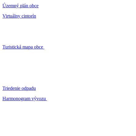
Územný plán obce
Virtuálny cintorín
Turistická mapa obce
Triedenie odpadu
Harmonogram vývozu