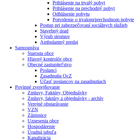
Prihlásenie na trvalý pobyt
Prihlásenie na prechodný pobyt
Odhlásenie pobytu
Potvrdenie o trvalom⁄prechodnom pobyte
Postup pri zabezpečovaní sociálnych služieb
Stavebný úrad
Výrub stromov
Ambulantný predaj
Samospráva
Starosta obce
Hlavný kontrolór obce
Obecné zastupiteľstvo
Poslanci
Zasadnutia OcZ
Účasť poslancov na zasadnutiach
Povinné zverejňovanie
Zmluvy, Faktúry, Objednávky
Zmluvy, faktúry a objednávky - archív
Verejné obstarávanie
VZN
Zápisnice
Uznesenia obce
Hospodárenie
Úradná tabuľa
Kanalizácia