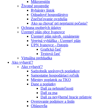
Mikroregión
Životné prostredie
Rybársky lístok
Odpadové hospodárstvo
Znečisťovanie ovzdušia
Ako sa chovať pri nepriazni počasia?
Ochrana osobných údajov
Územný plán obce Ivanovce
Územný plán návrh, oznámenie
Verejná vyhláška - Územný plán
ÚPN Ivanovce - čistopis
Grafická časť
Textová časť
Virtuálna prehliadka
Ako vybaviť?
Ako vybaviť?
Sadzobník správnych poplatkov
Samostatne hospodáriaci roľník
Miestny poplatok za TKO
Dane a poplatky
Daň za nehnuteľnosti
Daň za psa
Daň za nevýherné hracie prístroje
Overovanie podpisov a listín
Ohlasovňa