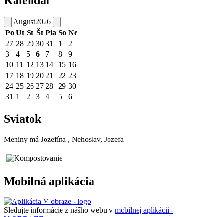
Kalendár
August
2026
Po
Ut
St
Št
Pia
So
Ne
27
28
29
30
31
1
2
3
4
5
6
7
8
9
10
11
12
13
14
15
16
17
18
19
20
21
22
23
24
25
26
27
28
29
30
31
1
2
3
4
5
6
Sviatok
Meniny má
Jozefína
, Nehoslav, Jozefa
Mobilná aplikácia
Sledujte informácie z nášho webu v
mobilnej aplikácii -