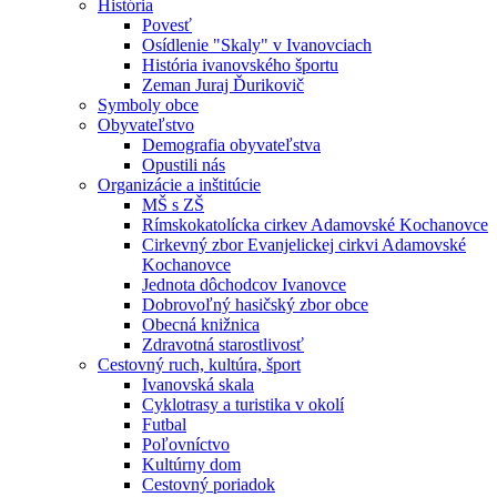
História
Povesť
Osídlenie "Skaly" v Ivanovciach
História ivanovského športu
Zeman Juraj Ďurikovič
Symboly obce
Obyvateľstvo
Demografia obyvateľstva
Opustili nás
Organizácie a inštitúcie
MŠ s ZŠ
Rímskokatolícka cirkev Adamovské Kochanovce
Cirkevný zbor Evanjelickej cirkvi Adamovské
Kochanovce
Jednota dôchodcov Ivanovce
Dobrovoľný hasičský zbor obce
Obecná knižnica
Zdravotná starostlivosť
Cestovný ruch, kultúra, šport
Ivanovská skala
Cyklotrasy a turistika v okolí
Futbal
Poľovníctvo
Kultúrny dom
Cestovný poriadok