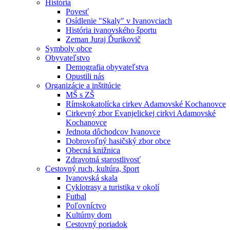
História
Povesť
Osídlenie "Skaly" v Ivanovciach
História ivanovského športu
Zeman Juraj Ďurikovič
Symboly obce
Obyvateľstvo
Demografia obyvateľstva
Opustili nás
Organizácie a inštitúcie
MŠ s ZŠ
Rímskokatolícka cirkev Adamovské Kochanovce
Cirkevný zbor Evanjelickej cirkvi Adamovské
Kochanovce
Jednota dôchodcov Ivanovce
Dobrovoľný hasičský zbor obce
Obecná knižnica
Zdravotná starostlivosť
Cestovný ruch, kultúra, šport
Ivanovská skala
Cyklotrasy a turistika v okolí
Futbal
Poľovníctvo
Kultúrny dom
Cestovný poriadok