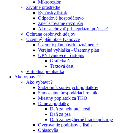
Mikroregión
Životné prostredie
Rybársky lístok
Odpadové hospodárstvo
Znečisťovanie ovzdušia
Ako sa chovať pri nepriazni počasia?
Ochrana osobných údajov
Územný plán obce Ivanovce
Územný plán návrh, oznámenie
Verejná vyhláška - Územný plán
ÚPN Ivanovce - čistopis
Grafická časť
Textová časť
Virtuálna prehliadka
Ako vybaviť?
Ako vybaviť?
Sadzobník správnych poplatkov
Samostatne hospodáriaci roľník
Miestny poplatok za TKO
Dane a poplatky
Daň za nehnuteľnosti
Daň za psa
Daň za nevýherné hracie prístroje
Overovanie podpisov a listín
Ohlasovňa