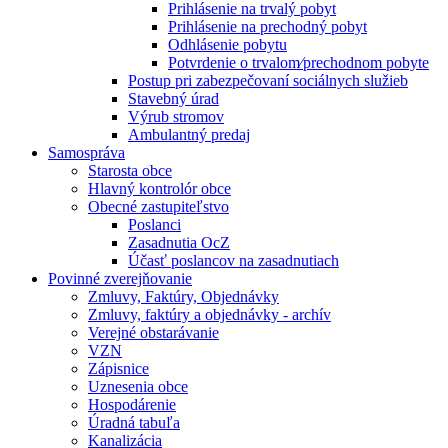
Prihlásenie na trvalý pobyt
Prihlásenie na prechodný pobyt
Odhlásenie pobytu
Potvrdenie o trvalom⁄prechodnom pobyte
Postup pri zabezpečovaní sociálnych služieb
Stavebný úrad
Výrub stromov
Ambulantný predaj
Samospráva
Starosta obce
Hlavný kontrolór obce
Obecné zastupiteľstvo
Poslanci
Zasadnutia OcZ
Účasť poslancov na zasadnutiach
Povinné zverejňovanie
Zmluvy, Faktúry, Objednávky
Zmluvy, faktúry a objednávky - archív
Verejné obstarávanie
VZN
Zápisnice
Uznesenia obce
Hospodárenie
Úradná tabuľa
Kanalizácia