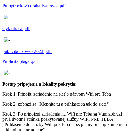
Pumptracková dráha Ivanovce.pdf
Cyklotrasa.pdf
publicita na web 2023.pdf
Publicita plagat.pd
f
Postup pripojenia a lokality pokrytia:
Krok 1: Pripojiť zariadenie na sieť s názvom Wifi pre Teba
Krok 2: zobrazí sa „Klepnite tu a prihláste sa tak do siete“
Krok 3: Po pripojení zariadenia na Wifi pre Teba sa Vám zobrazí
prvá úvodná stránka poskytovanej služby WIFI PRE TEBA:
„Prihlásenie do služby Wifi pre Teba – bezplatný prístup k internetu
– klikni tu – pripojené“