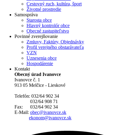
Cestovný ruch, kultúra, šport
Životné prostredie
Samospráva
Starosta obce
Hlavný kontrolór obce
Obecné zastupiteľstvo
Povinné zverejňovanie
Zmluvy, Faktúry, Objednávky
Profil verejného obstarávateľa
VZN
Uznesenia obce
Hospodárenie
Kontakt
Obecný úrad Ivanovce
Ivanovce č. 1
913 05 Melčice - Lieskové
Telefón: 032/64 902 34
032/64 908 71
Fax: 032/64 902 34
E-Mail:
obec@ivanovce.sk
ekonom@ivanovce.sk