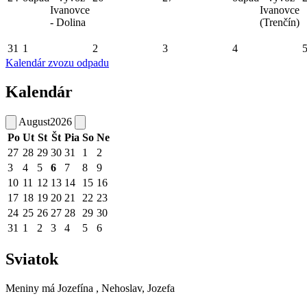
Ivanovce
Ivanovce
- Dolina
(Trenčín)
31
1
2
3
4
Kalendár zvozu odpadu
Kalendár
August
2026
Po
Ut
St
Št
Pia
So
Ne
27
28
29
30
31
1
2
3
4
5
6
7
8
9
10
11
12
13
14
15
16
17
18
19
20
21
22
23
24
25
26
27
28
29
30
31
1
2
3
4
5
6
Sviatok
Meniny má
Jozefína
, Nehoslav, Jozefa