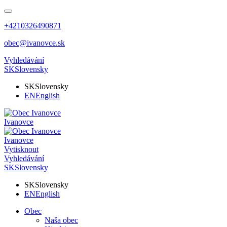
+4210326490871
obec@ivanovce.sk
Vyhledávání
SK
Slovensky
SK
Slovensky
EN
English
Ivanovce
Ivanovce
Vytisknout
Vyhledávání
SK
Slovensky
SK
Slovensky
EN
English
Obec
Naša obec