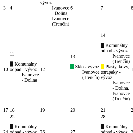
vývoz
3
4
Ivanovce
6
7
- Dolina,
Ivanovce
(Trenčín)
14
Komunálny
odpad - vývoz
11
Ivanovce
13
(Trenčín)
Komunálny
Sklo - vývoz
Plasty, kovy,
10
odpad - vývoz
12
Ivanovce
tetrapaky -
Ivanovce
(Trenčín)
vývoz
- Dolina
Ivanovce
- Dolina,
Ivanovce
(Trenčín)
17
18
19
20
21
25
28
Komunálny
Komunálny
24
odpad - vývoz
26
27
odpad - vývoz