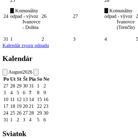
25
28
Komunálny
Komunálny
24
odpad - vývoz
26
27
odpad - vývoz
Ivanovce
Ivanovce
- Dolina
(Trenčín)
31
1
2
3
4
Kalendár zvozu odpadu
Kalendár
August
2026
Po
Ut
St
Št
Pia
So
Ne
27
28
29
30
31
1
2
3
4
5
6
7
8
9
10
11
12
13
14
15
16
17
18
19
20
21
22
23
24
25
26
27
28
29
30
31
1
2
3
4
5
6
Sviatok