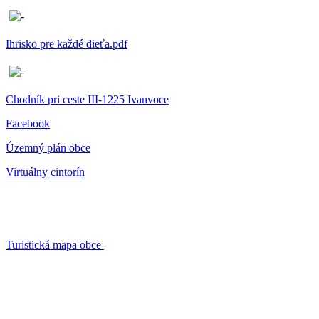
Ihrisko pre každé dieťa.pdf
Chodník pri ceste III-1225 Ivanvoce
Facebook
Územný plán obce
Virtuálny cintorín
Turistická mapa obce