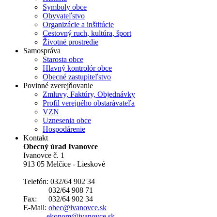
Symboly obce
Obyvateľstvo
Organizácie a inštitúcie
Cestovný ruch, kultúra, šport
Životné prostredie
Samospráva
Starosta obce
Hlavný kontrolór obce
Obecné zastupiteľstvo
Povinné zverejňovanie
Zmluvy, Faktúry, Objednávky
Profil verejného obstarávateľa
VZN
Uznesenia obce
Hospodárenie
Kontakt
Obecný úrad Ivanovce
Ivanovce č. 1
913 05 Melčice - Lieskové
Telefón: 032/64 902 34
032/64 908 71
Fax: 032/64 902 34
E-Mail:
obec@ivanovce.sk
ekonom@ivanovce.sk