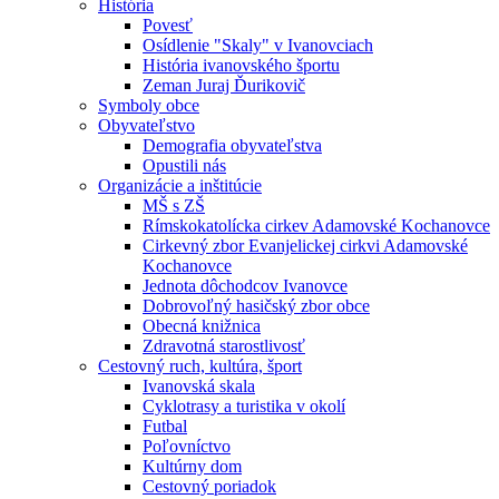
História
Povesť
Osídlenie "Skaly" v Ivanovciach
História ivanovského športu
Zeman Juraj Ďurikovič
Symboly obce
Obyvateľstvo
Demografia obyvateľstva
Opustili nás
Organizácie a inštitúcie
MŠ s ZŠ
Rímskokatolícka cirkev Adamovské Kochanovce
Cirkevný zbor Evanjelickej cirkvi Adamovské
Kochanovce
Jednota dôchodcov Ivanovce
Dobrovoľný hasičský zbor obce
Obecná knižnica
Zdravotná starostlivosť
Cestovný ruch, kultúra, šport
Ivanovská skala
Cyklotrasy a turistika v okolí
Futbal
Poľovníctvo
Kultúrny dom
Cestovný poriadok