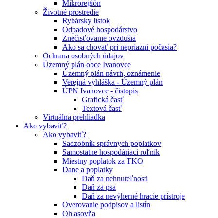
Mikroregión
Životné prostredie
Rybársky lístok
Odpadové hospodárstvo
Znečisťovanie ovzdušia
Ako sa chovať pri nepriazni počasia?
Ochrana osobných údajov
Územný plán obce Ivanovce
Územný plán návrh, oznámenie
Verejná vyhláška - Územný plán
ÚPN Ivanovce - čistopis
Grafická časť
Textová časť
Virtuálna prehliadka
Ako vybaviť?
Ako vybaviť?
Sadzobník správnych poplatkov
Samostatne hospodáriaci roľník
Miestny poplatok za TKO
Dane a poplatky
Daň za nehnuteľnosti
Daň za psa
Daň za nevýherné hracie prístroje
Overovanie podpisov a listín
Ohlasovňa