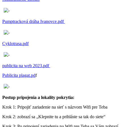
Pumptracková dráha Ivanovce.pdf
Cyklotrasa.pdf
publicita na web 2023.pdf
Publicita plagat.pd
f
Postup pripojenia a lokality pokrytia:
Krok 1: Pripojiť zariadenie na sieť s názvom Wifi pre Teba
Krok 2: zobrazí sa „Klepnite tu a prihláste sa tak do siete“
Krok 3: Po pripojení zariadenia na Wifi pre Teba sa Vám zobrazí