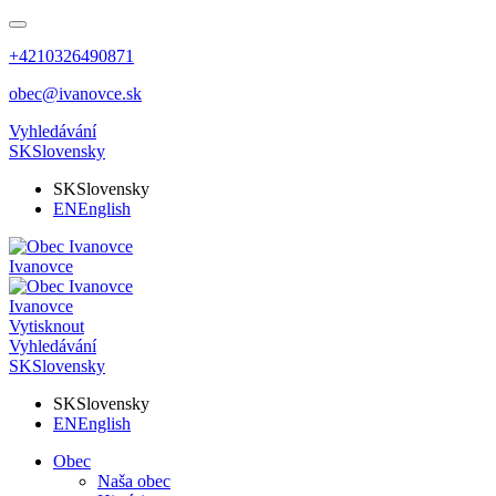
+4210326490871
obec@ivanovce.sk
Vyhledávání
SK
Slovensky
SK
Slovensky
EN
English
Ivanovce
Ivanovce
Vytisknout
Vyhledávání
SK
Slovensky
SK
Slovensky
EN
English
Obec
Naša obec