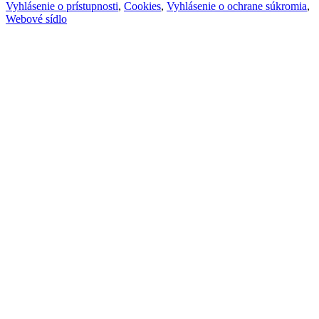
Vyhlásenie o prístupnosti
,
Cookies
,
Vyhlásenie o ochrane súkromia
,
Webové sídlo