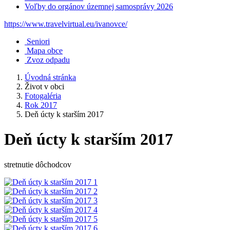
Voľby do orgánov územnej samosprávy 2026
https://www.travelvirtual.eu/ivanovce/
Seniori
Mapa obce
Zvoz odpadu
Úvodná stránka
Život v obci
Fotogaléria
Rok 2017
Deň úcty k starším 2017
Deň úcty k starším 2017
stretnutie dôchodcov