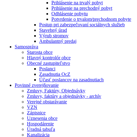
Prihlásenie na trvalý pobyt
Prihlásenie na prechodný pobyt
Odhlásenie pobytu
Potvrdenie o trvalom⁄prechodnom pobyte
Postup pri zabezpečovaní sociálnych služieb
Stavebný úrad
Výrub stromov
Ambulantný predaj
Samospráva
Starosta obce
Hlavný kontrolór obce
Obecné zastupiteľstvo
Poslanci
Zasadnutia OcZ
Účasť poslancov na zasadnutiach
Povinné zverejňovanie
Zmluvy, Faktúry, Objednávky
Zmluvy, faktúry a objednávky - archív
Verejné obstarávanie
VZN
Zápisnice
Uznesenia obce
Hospodárenie
Úradná tabuľa
Kanalizácia