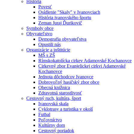
História
Povesť
Osídlenie "Skaly" v Ivanovciach
História ivanovského športu
Zeman Juraj Ďurikovič
Symboly obce
Obyvateľstvo
Demografia obyvateľstva
Opustili nás
Organizácie a inštitúcie
MŠ s ZŠ
Rímskokatolícka cirkev Adamovské Kochanovce
Cirkevný zbor Evanjelickej cirkvi Adamovské
Kochanovce
Jednota dôchodcov Ivanovce
Dobrovoľný hasičský zbor obce
Obecná knižnica
Zdravotná starostlivosť
Cestovný ruch, kultúra, šport
Ivanovská skala
Cyklotrasy a turistika v okolí
Futbal
Poľovníctvo
Kultúrny dom
Cestovný poriadok