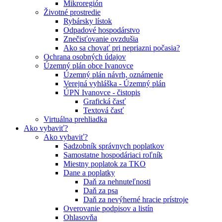
Mikroregión
Životné prostredie
Rybársky lístok
Odpadové hospodárstvo
Znečisťovanie ovzdušia
Ako sa chovať pri nepriazni počasia?
Ochrana osobných údajov
Územný plán obce Ivanovce
Územný plán návrh, oznámenie
Verejná vyhláška - Územný plán
ÚPN Ivanovce - čistopis
Grafická časť
Textová časť
Virtuálna prehliadka
Ako vybaviť?
Ako vybaviť?
Sadzobník správnych poplatkov
Samostatne hospodáriaci roľník
Miestny poplatok za TKO
Dane a poplatky
Daň za nehnuteľnosti
Daň za psa
Daň za nevýherné hracie prístroje
Overovanie podpisov a listín
Ohlasovňa