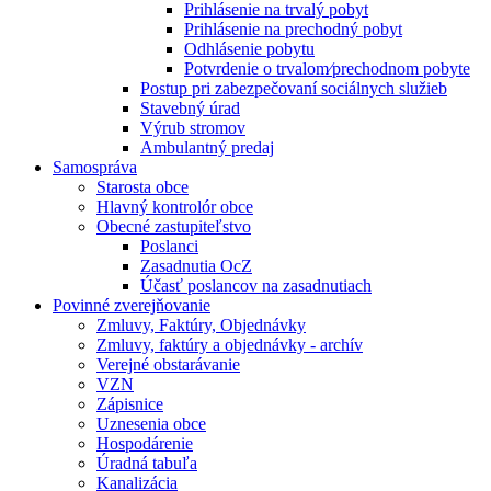
Prihlásenie na trvalý pobyt
Prihlásenie na prechodný pobyt
Odhlásenie pobytu
Potvrdenie o trvalom⁄prechodnom pobyte
Postup pri zabezpečovaní sociálnych služieb
Stavebný úrad
Výrub stromov
Ambulantný predaj
Samospráva
Starosta obce
Hlavný kontrolór obce
Obecné zastupiteľstvo
Poslanci
Zasadnutia OcZ
Účasť poslancov na zasadnutiach
Povinné zverejňovanie
Zmluvy, Faktúry, Objednávky
Zmluvy, faktúry a objednávky - archív
Verejné obstarávanie
VZN
Zápisnice
Uznesenia obce
Hospodárenie
Úradná tabuľa
Kanalizácia