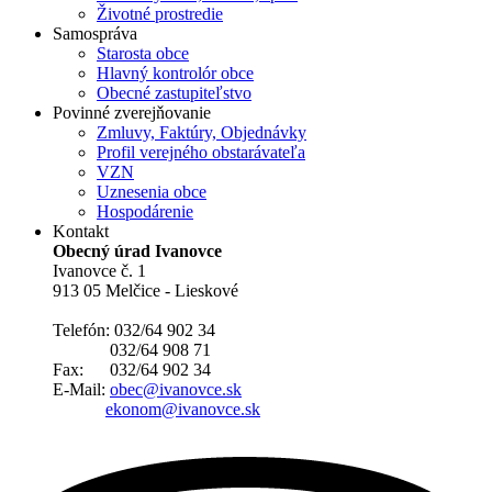
Životné prostredie
Samospráva
Starosta obce
Hlavný kontrolór obce
Obecné zastupiteľstvo
Povinné zverejňovanie
Zmluvy, Faktúry, Objednávky
Profil verejného obstarávateľa
VZN
Uznesenia obce
Hospodárenie
Kontakt
Obecný úrad Ivanovce
Ivanovce č. 1
913 05 Melčice - Lieskové
Telefón: 032/64 902 34
032/64 908 71
Fax: 032/64 902 34
E-Mail:
obec@ivanovce.sk
ekonom@ivanovce.sk