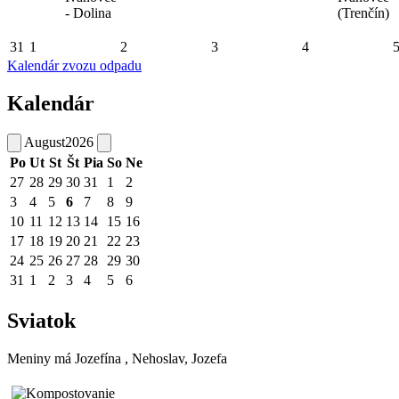
- Dolina
(Trenčín)
31
1
2
3
4
Kalendár zvozu odpadu
Kalendár
August
2026
Po
Ut
St
Št
Pia
So
Ne
27
28
29
30
31
1
2
3
4
5
6
7
8
9
10
11
12
13
14
15
16
17
18
19
20
21
22
23
24
25
26
27
28
29
30
31
1
2
3
4
5
6
Sviatok
Meniny má
Jozefína
, Nehoslav, Jozefa