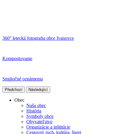
360° letecká fotografia obce Ivanovce
Kompostovanie
Smútočné oznámenia
Předchozí
Následující
Obec
Naša obec
História
Symboly obce
Obyvateľstvo
Organizácie a inštitúcie
Cestovný ruch, kultúra, šport