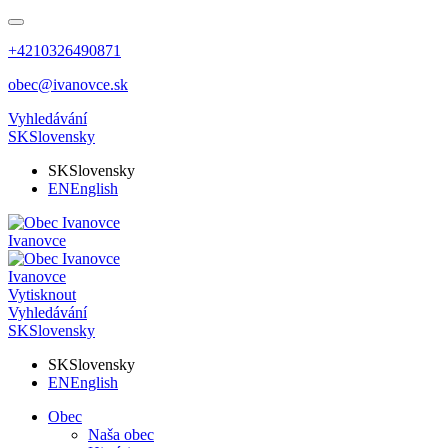
+4210326490871
obec@ivanovce.sk
Vyhledávání
SK
Slovensky
SK
Slovensky
EN
English
Ivanovce
Ivanovce
Vytisknout
Vyhledávání
SK
Slovensky
SK
Slovensky
EN
English
Obec
Naša obec