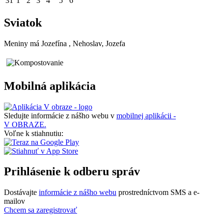
31
1
2
3
4
5
6
Sviatok
Meniny má
Jozefína
, Nehoslav, Jozefa
Mobilná aplikácia
Sledujte informácie z nášho webu v
mobilnej aplikácii -
V OBRAZE.
Voľne k stiahnutiu:
Prihlásenie k odberu správ
Dostávajte
informácie z nášho webu
prostredníctvom SMS a e-
mailov
Chcem sa zaregistrovať