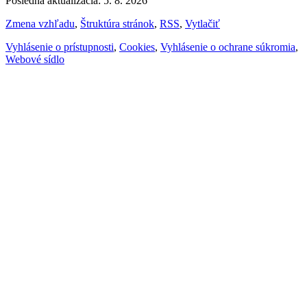
Posledná aktualizácia: 5. 8. 2026
Zmena vzhľadu
,
Štruktúra stránok
,
RSS
,
Vytlačiť
Vyhlásenie o prístupnosti
,
Cookies
,
Vyhlásenie o ochrane súkromia
,
Webové sídlo