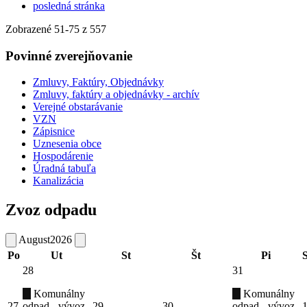
posledná stránka
Zobrazené
51
-
75
z 557
Povinné zverejňovanie
Zmluvy, Faktúry, Objednávky
Zmluvy, faktúry a objednávky - archív
Verejné obstarávanie
VZN
Zápisnice
Uznesenia obce
Hospodárenie
Úradná tabuľa
Kanalizácia
Zvoz odpadu
August
2026
Po
Ut
St
Št
Pi
28
31
Komunálny
Komunálny
27
odpad - vývoz
29
30
odpad - vývoz