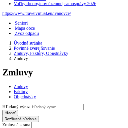
Voľby do orgánov územnej samosprávy 2026
https://www.travelvirtual.eu/ivanovce/
Seniori
Mapa obce
Zvoz odpadu
Úvodná stránka
Povinné zverejňovanie
Zmluvy, Faktúry, Objednávky
Zmluvy
Zmluvy
Zmluvy
Faktúry
Objednávky
Hľadaný výraz
Hľadať
Rozšírené hľadanie
Zmluvná strana