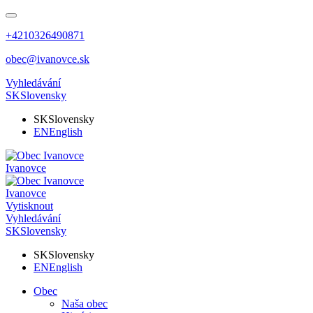
+4210326490871
obec@ivanovce.sk
Vyhledávání
SK
Slovensky
SK
Slovensky
EN
English
Ivanovce
Ivanovce
Vytisknout
Vyhledávání
SK
Slovensky
SK
Slovensky
EN
English
Obec
Naša obec