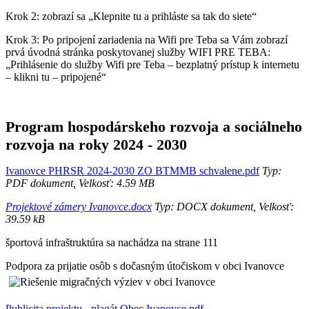
Krok 2: zobrazí sa „Klepnite tu a prihláste sa tak do siete“
Krok 3: Po pripojení zariadenia na Wifi pre Teba sa Vám zobrazí
prvá úvodná stránka poskytovanej služby WIFI PRE TEBA:
„Prihlásenie do služby Wifi pre Teba – bezplatný prístup k internetu
– klikni tu – pripojené“
Program hospodárskeho rozvoja a sociálneho
rozvoja na roky 2024 - 2030
Ivanovce PHRSR 2024-2030 ZO BTMMB schvalene.pdf
Typ:
PDF dokument, Velkosť: 4.59 MB
Projektové zámery Ivanovce.docx
Typ: DOCX dokument, Velkosť:
39.59 kB
športová infraštruktúra sa nachádza na strane 111
Podpora za prijatie osôb s dočasným útočiskom v obci Ivanovce
Publicita projektu - plagát Obec Ivanovce.pdf