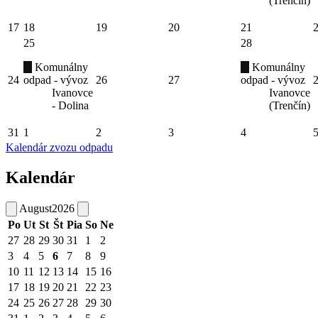
(Trenčín)
17
18
19
20
21
25
28
Komunálny
Komunálny
24
odpad - vývoz
26
27
odpad - vývoz
Ivanovce
Ivanovce
- Dolina
(Trenčín)
31
1
2
3
4
Kalendár zvozu odpadu
Kalendár
August
2026
Po
Ut
St
Št
Pia
So
Ne
27
28
29
30
31
1
2
3
4
5
6
7
8
9
10
11
12
13
14
15
16
17
18
19
20
21
22
23
24
25
26
27
28
29
30