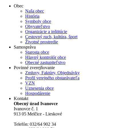
Obec
Naša obec
História
Symboly obce
Obyvateľstvo
Organizácie a inštitúcie
Cestovný ruch, kultúra, šport
Životné prostredie
Samospráva
Starosta obce
Hlavný kontrolór obce
Obecné zastupiteľstvo
Povinné zverejňovanie
Zmluvy, Faktúry, Objednávky
Profil verejného obstarávateľa
VZN
Uznesenia obce
Hospodárenie
Kontakt
Obecný úrad Ivanovce
Ivanovce č. 1
913 05 Melčice - Lieskové
Telefón: 032/64 902 34