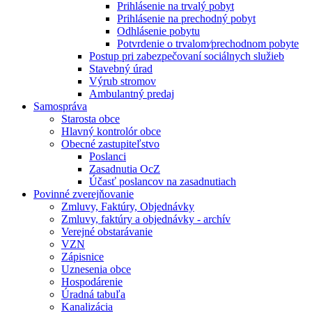
Prihlásenie na trvalý pobyt
Prihlásenie na prechodný pobyt
Odhlásenie pobytu
Potvrdenie o trvalom⁄prechodnom pobyte
Postup pri zabezpečovaní sociálnych služieb
Stavebný úrad
Výrub stromov
Ambulantný predaj
Samospráva
Starosta obce
Hlavný kontrolór obce
Obecné zastupiteľstvo
Poslanci
Zasadnutia OcZ
Účasť poslancov na zasadnutiach
Povinné zverejňovanie
Zmluvy, Faktúry, Objednávky
Zmluvy, faktúry a objednávky - archív
Verejné obstarávanie
VZN
Zápisnice
Uznesenia obce
Hospodárenie
Úradná tabuľa
Kanalizácia