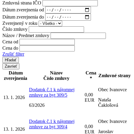
Zmluvná strana IČO
Dátum zverejnenia od
Dátum zverejnenia do
Zverejnený v roku
Číslo zmluvy
Názov / Predmet zmluvy
Cena od
Cena do
Zrušiť filter
Zavrieť
Dátum
Názov
Cena
Zmluvné strany
zverejnenia
Číslo zmluvy
*
Dodatok č.1 k nájomnej
Obec Ivanovce
0,00
zmluve za byt 309/5
13. 1. 2026
Nataša
EUR
63/2026
Čaklošová
Dodatok č.1 k nájomnej
Obec Ivanovce
0,00
zmluve za byt 309/4
13. 1. 2026
Jaroslav
EUR