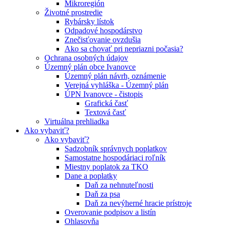
Mikroregión
Životné prostredie
Rybársky lístok
Odpadové hospodárstvo
Znečisťovanie ovzdušia
Ako sa chovať pri nepriazni počasia?
Ochrana osobných údajov
Územný plán obce Ivanovce
Územný plán návrh, oznámenie
Verejná vyhláška - Územný plán
ÚPN Ivanovce - čistopis
Grafická časť
Textová časť
Virtuálna prehliadka
Ako vybaviť?
Ako vybaviť?
Sadzobník správnych poplatkov
Samostatne hospodáriaci roľník
Miestny poplatok za TKO
Dane a poplatky
Daň za nehnuteľnosti
Daň za psa
Daň za nevýherné hracie prístroje
Overovanie podpisov a listín
Ohlasovňa