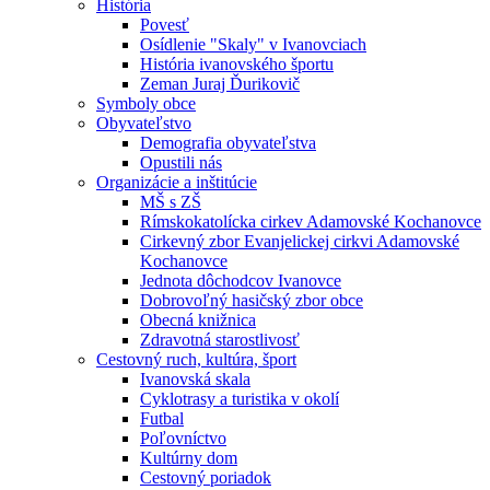
História
Povesť
Osídlenie "Skaly" v Ivanovciach
História ivanovského športu
Zeman Juraj Ďurikovič
Symboly obce
Obyvateľstvo
Demografia obyvateľstva
Opustili nás
Organizácie a inštitúcie
MŠ s ZŠ
Rímskokatolícka cirkev Adamovské Kochanovce
Cirkevný zbor Evanjelickej cirkvi Adamovské
Kochanovce
Jednota dôchodcov Ivanovce
Dobrovoľný hasičský zbor obce
Obecná knižnica
Zdravotná starostlivosť
Cestovný ruch, kultúra, šport
Ivanovská skala
Cyklotrasy a turistika v okolí
Futbal
Poľovníctvo
Kultúrny dom
Cestovný poriadok