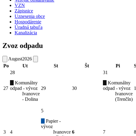
VZN
Zápisnice
Uznesenia obce
Hospodárenie
Úradná tabuľa
Kanalizácia
Zvoz odpadu
August
2026
Po
Ut
St
Št
Pi
28
31
Komunálny
Komunálny
27
odpad - vývoz
29
30
odpad - vývoz
Ivanovce
Ivanovce
- Dolina
(Trenčín)
5
Papier -
vývoz
3
4
Ivanovce
6
7