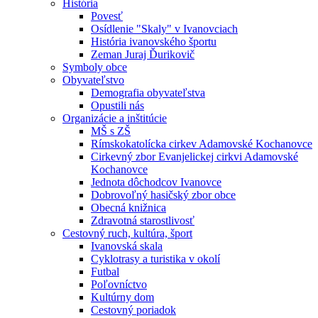
História
Povesť
Osídlenie "Skaly" v Ivanovciach
História ivanovského športu
Zeman Juraj Ďurikovič
Symboly obce
Obyvateľstvo
Demografia obyvateľstva
Opustili nás
Organizácie a inštitúcie
MŠ s ZŠ
Rímskokatolícka cirkev Adamovské Kochanovce
Cirkevný zbor Evanjelickej cirkvi Adamovské
Kochanovce
Jednota dôchodcov Ivanovce
Dobrovoľný hasičský zbor obce
Obecná knižnica
Zdravotná starostlivosť
Cestovný ruch, kultúra, šport
Ivanovská skala
Cyklotrasy a turistika v okolí
Futbal
Poľovníctvo
Kultúrny dom
Cestovný poriadok