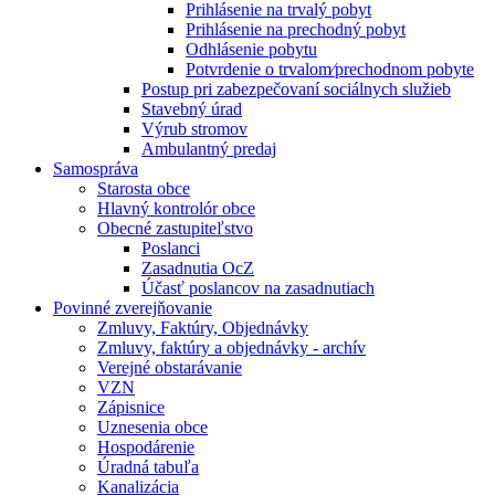
Prihlásenie na trvalý pobyt
Prihlásenie na prechodný pobyt
Odhlásenie pobytu
Potvrdenie o trvalom⁄prechodnom pobyte
Postup pri zabezpečovaní sociálnych služieb
Stavebný úrad
Výrub stromov
Ambulantný predaj
Samospráva
Starosta obce
Hlavný kontrolór obce
Obecné zastupiteľstvo
Poslanci
Zasadnutia OcZ
Účasť poslancov na zasadnutiach
Povinné zverejňovanie
Zmluvy, Faktúry, Objednávky
Zmluvy, faktúry a objednávky - archív
Verejné obstarávanie
VZN
Zápisnice
Uznesenia obce
Hospodárenie
Úradná tabuľa
Kanalizácia