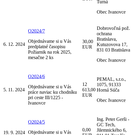
Turná
Obec Ivanovce
Dobrovoľná pož.
O2024/7
ochrana
Bratislava,
Objednávame si u Vás
30,00
6. 12. 2024
Kutuzovova 17,
predplatné časopisu
EUR
831 03 Bratislava
Požiarnik na rok 2025,
mesačne 2 ks
Obec Ivanovce
O2024/6
PEMAL, s.r.o.,
12
1075, 91333
Objednávame si u Vás
5. 11. 2024
613,00
Horná Súča
práce naviac ku chodníku
EUR
pri ceste III/1225 -
Obec Ivanovce
Ivanovce
Ing. Peter Gerši -
O2024/5
GC Tech,
0,00
Jilemnického 6,
Objednávame si u Vás
19. 9. 2024