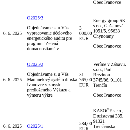
Obec Ivanovce
O2025/3
Energy group SK
s.r.o., Gaštanová
Objednávame si u Vás
3
1051/5, 95633
vypracovanie účelového
6. 6. 2025
000,00
Chynorany
energetického auditu pre
EUR
program "Zelená
Obec Ivanovce
domácnostiam" v
O2025/2
Veríme v Zábavu,
s.r.o., Pod
Objednávame si u Vás
31
Brezinou
Mantinelový systém ihriska
6. 6. 2025
365,00
3745/86, 91101
Ivanovce v zmysle
EUR
Trenčín
predloženého Výkazu a
výmeru výkre
Obec Ivanovce
KASOČE s.r.o.,
Družstevná 335,
91321
284,00
6. 6. 2025
O2025/1
Trenčianska
EUR