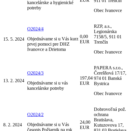
EUR
911 01 Trenčín
kancelárske a hygienické
potreby
Obec Ivanovce
RZP, a.s.,
O2024/4
Legionárska
0,00
7158/5, 911 01
Objednávame si u Vás kurz
15. 5. 2024
EUR
Trenčín
prvej pomoci pre DHZ
Ivanovce a Drietoma
Obec Ivanovce
PAPERA s.r.o.,
O2024/3
Čerešňová 17/17,
197,04
974 01 Banská
13. 2. 2024
Objednávame si u vás
EUR
Bystrica
kancelárske potreby
Obec Ivanovce
Dobrovoľná pož.
O2024/2
ochrana
Bratislava,
24,00
Objednávame si u Vás
8. 2. 2024
Kutuzovova 17,
EUR
časopis Požiarnik na rok
831 03 Bratislava