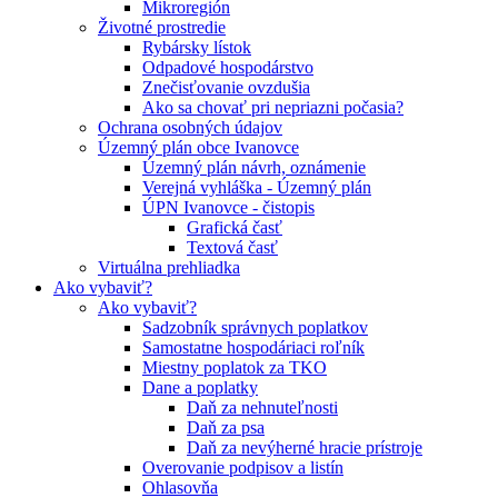
Mikroregión
Životné prostredie
Rybársky lístok
Odpadové hospodárstvo
Znečisťovanie ovzdušia
Ako sa chovať pri nepriazni počasia?
Ochrana osobných údajov
Územný plán obce Ivanovce
Územný plán návrh, oznámenie
Verejná vyhláška - Územný plán
ÚPN Ivanovce - čistopis
Grafická časť
Textová časť
Virtuálna prehliadka
Ako vybaviť?
Ako vybaviť?
Sadzobník správnych poplatkov
Samostatne hospodáriaci roľník
Miestny poplatok za TKO
Dane a poplatky
Daň za nehnuteľnosti
Daň za psa
Daň za nevýherné hracie prístroje
Overovanie podpisov a listín
Ohlasovňa