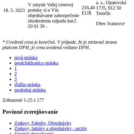
a. s., Opatovská
V zmysle Vašej cenovej
218,40
1735, 912 50
ponuky si u Vás
18. 5. 2023
EUR
Trenčín
objednávame zabezpečenie
zhodnotenia odpadu kat.č.
Obec Ivanovce
20 01 39 -
* Uvedená cena je konečná. V prípade, že je zmluvná strana
platcom DPH, je cena uvedená vrátane DPH.
prvá stránka
predchádzajúca stránka
1
2
3
ďalšia stránka
posledná stránka
Zobrazené
1
-
25
z 177
Povinné zverejňovanie
Zmluvy, Faktúry, Objednávky
Zmluvy, faktúry a objednávky - archív
Verejné obstarávanie