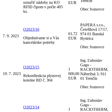
Trenčín
označiť nádoby na KO
EUR
RFID čipom v počte 405
Obec Ivanovce
ks.
PAPERA s.r.o.,
O2023/16
Čerešňová 17/17,
61,72
974 01 Banská
7. 9. 2023
Objednávame si u Vás
EUR
Bystrica
kancelárske potreby
Obec Ivanovce
Ing. Ľuboslav
Gago -
O2023/15
1
RACIOTHERM,
19. 7. 2023
000,00
Nábrežná 3, 911
Rekonštrukcia plynovej
EUR
01 Trenčín
kotolne BD č. 304
Obec Ivanovce
Ing. Ľuboslav
Gago -
O2023/14
1
RACIOTHERM,