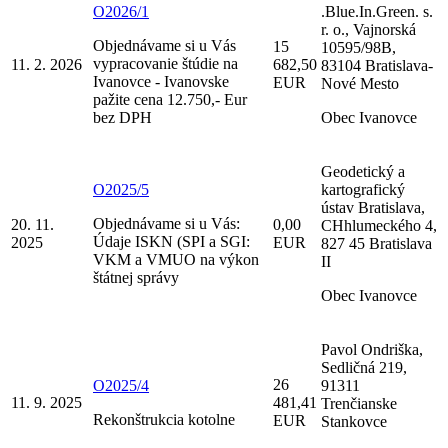
O2026/1
.Blue.In.Green. s.
r. o., Vajnorská
Objednávame si u Vás
15
10595/98B,
vypracovanie štúdie na
11. 2. 2026
682,50
83104 Bratislava-
Ivanovce - Ivanovske
EUR
Nové Mesto
pažite cena 12.750,- Eur
bez DPH
Obec Ivanovce
Geodetický a
O2025/5
kartografický
ústav Bratislava,
Objednávame si u Vás:
20. 11.
0,00
CHhlumeckého 4,
Údaje ISKN (SPI a SGI:
2025
EUR
827 45 Bratislava
VKM a VMUO na výkon
II
štátnej správy
Obec Ivanovce
Pavol Ondriška,
Sedličná 219,
26
O2025/4
91311
11. 9. 2025
481,41
Trenčianske
Rekonštrukcia kotolne
EUR
Stankovce