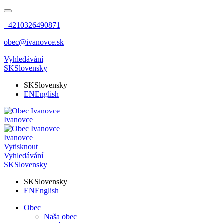
+4210326490871
obec@ivanovce.sk
Vyhledávání
SK
Slovensky
SK
Slovensky
EN
English
Ivanovce
Ivanovce
Vytisknout
Vyhledávání
SK
Slovensky
SK
Slovensky
EN
English
Obec
Naša obec