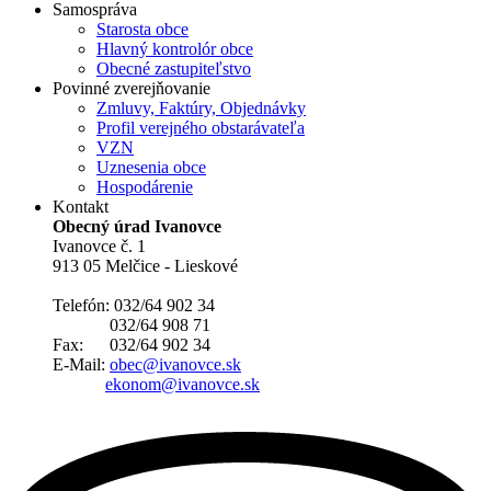
Samospráva
Starosta obce
Hlavný kontrolór obce
Obecné zastupiteľstvo
Povinné zverejňovanie
Zmluvy, Faktúry, Objednávky
Profil verejného obstarávateľa
VZN
Uznesenia obce
Hospodárenie
Kontakt
Obecný úrad Ivanovce
Ivanovce č. 1
913 05 Melčice - Lieskové
Telefón: 032/64 902 34
032/64 908 71
Fax: 032/64 902 34
E-Mail:
obec@ivanovce.sk
ekonom@ivanovce.sk