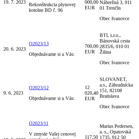
19. 7. 2023
000,00
Nábrežná 3, 911
Rekonštrukcia plynovej
EUR
01 Trenčín
kotolne BD č. 96
Obec Ivanovce
BTI, s.r.o.,
Bánovská cesta
O2023/13
700,00
2835/6, 010 01
20. 6. 2023
EUR
Žilina
Objednávame si u Vás:
Obec Ivanovce
SLOVANET,
a.s., Záhradnícka
12
O2023/12
151, 82108
9. 6. 2023
020,40
Bratislava
Objednávame si u Vás:
EUR
Obec Ivanovce
O2023/11
Marius Pedersen,
a. s., Opatovská
V zmysle Vašej cenovej
117,50
1735, 912 50