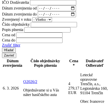
IČO Dodávatelia
Dátum zverejnenia od
Dátum zverejnenia do
Zverejnený v roku
Číslo objednávky
Popis plnenia
Cena od
Cena do
Zrušiť filter
Zavrieť
Dátum
Číslo objednávky
Cena
Dodávateľ
zverejnenia
Popis plnenia
*
Odberateľ
Letecké
opravovne
O2026/2
4
Trenčín, a.s.,
6. 3. 2026
279,17
Legionárska 160,
Objednávame si u Vás
EUR
91104 Trenčín
náter hasičského auta
Obec Ivanovce