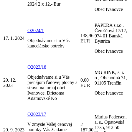
2024 2 x 12,- Eur
Obec Ivanovce
PAPERA s.r.o.,
O2024/1
Čerešňová 17/17,
138,96
974 01 Banská
17. 1. 2024
Objednávame si u Vás
EUR
Bystrica
kancelárske potreby
Obec Ivanovce
O2023/18
MG RINK, s. r.
Objednávame si u Vás
o., Obchodná 31,
20. 12.
0,00
prenájom ľadovej plochy a
91105 Trenčín
2023
EUR
stravu na turnaj obcí
Ivanovce, Drietoma
Obec Ivanovce
Adamovské Ko
O2023/17
Marius Pedersen,
a. s., Opatovská
V zmysle Vašej cenovej
2
1735, 912 50
ponuky Vás žiadame
29. 9. 2023
187,00