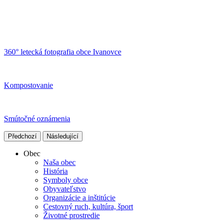
360° letecká fotografia obce Ivanovce
Kompostovanie
Smútočné oznámenia
Předchozí
Následující
Obec
Naša obec
História
Symboly obce
Obyvateľstvo
Organizácie a inštitúcie
Cestovný ruch, kultúra, šport
Životné prostredie