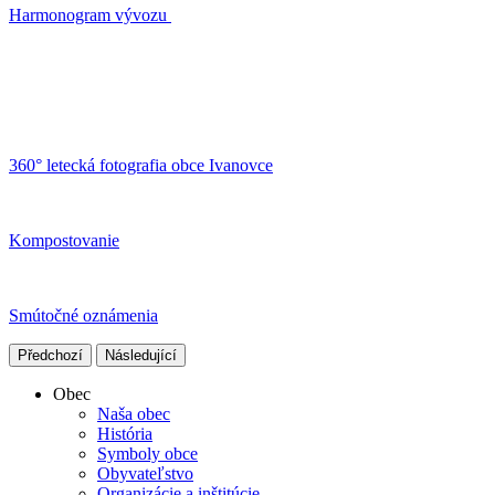
Harmonogram vývozu
360° letecká fotografia obce Ivanovce
Kompostovanie
Smútočné oznámenia
Předchozí
Následující
Obec
Naša obec
História
Symboly obce
Obyvateľstvo
Organizácie a inštitúcie