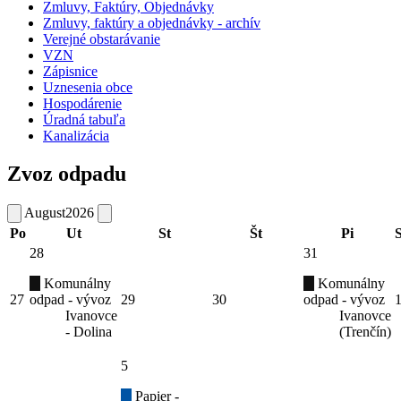
Zmluvy, Faktúry, Objednávky
Zmluvy, faktúry a objednávky - archív
Verejné obstarávanie
VZN
Zápisnice
Uznesenia obce
Hospodárenie
Úradná tabuľa
Kanalizácia
Zvoz odpadu
August
2026
Po
Ut
St
Št
Pi
28
31
Komunálny
Komunálny
27
odpad - vývoz
29
30
odpad - vývoz
Ivanovce
Ivanovce
- Dolina
(Trenčín)
5
Papier -