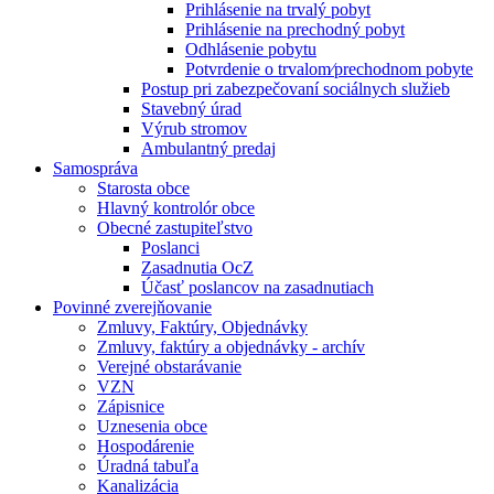
Prihlásenie na trvalý pobyt
Prihlásenie na prechodný pobyt
Odhlásenie pobytu
Potvrdenie o trvalom⁄prechodnom pobyte
Postup pri zabezpečovaní sociálnych služieb
Stavebný úrad
Výrub stromov
Ambulantný predaj
Samospráva
Starosta obce
Hlavný kontrolór obce
Obecné zastupiteľstvo
Poslanci
Zasadnutia OcZ
Účasť poslancov na zasadnutiach
Povinné zverejňovanie
Zmluvy, Faktúry, Objednávky
Zmluvy, faktúry a objednávky - archív
Verejné obstarávanie
VZN
Zápisnice
Uznesenia obce
Hospodárenie
Úradná tabuľa
Kanalizácia