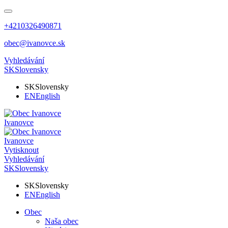
+4210326490871
obec@ivanovce.sk
Vyhledávání
SK
Slovensky
SK
Slovensky
EN
English
Ivanovce
Ivanovce
Vytisknout
Vyhledávání
SK
Slovensky
SK
Slovensky
EN
English
Obec
Naša obec