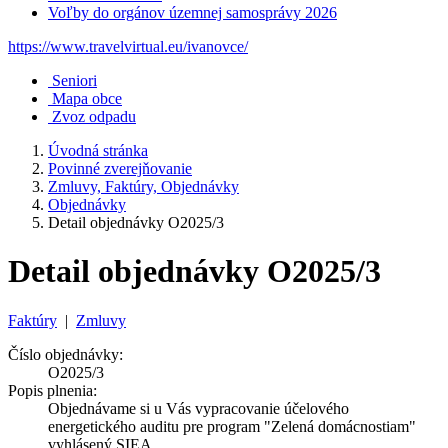
Voľby do orgánov územnej samosprávy 2026
https://www.travelvirtual.eu/ivanovce/
Seniori
Mapa obce
Zvoz odpadu
Úvodná stránka
Povinné zverejňovanie
Zmluvy, Faktúry, Objednávky
Objednávky
Detail objednávky O2025/3
Detail objednávky O2025/3
Faktúry
|
Zmluvy
Číslo objednávky:
O2025/3
Popis plnenia:
Objednávame si u Vás vypracovanie účelového
energetického auditu pre program "Zelená domácnostiam"
vyhlásený SIEA.