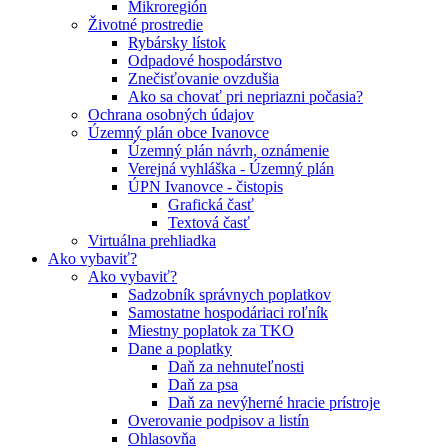
Mikroregión
Životné prostredie
Rybársky lístok
Odpadové hospodárstvo
Znečisťovanie ovzdušia
Ako sa chovať pri nepriazni počasia?
Ochrana osobných údajov
Územný plán obce Ivanovce
Územný plán návrh, oznámenie
Verejná vyhláška - Územný plán
ÚPN Ivanovce - čistopis
Grafická časť
Textová časť
Virtuálna prehliadka
Ako vybaviť?
Ako vybaviť?
Sadzobník správnych poplatkov
Samostatne hospodáriaci roľník
Miestny poplatok za TKO
Dane a poplatky
Daň za nehnuteľnosti
Daň za psa
Daň za nevýherné hracie prístroje
Overovanie podpisov a listín
Ohlasovňa