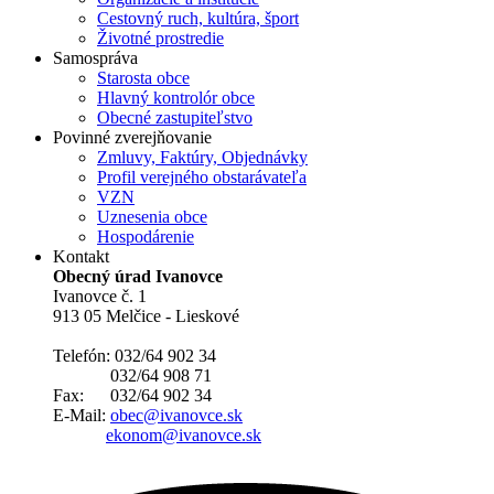
Cestovný ruch, kultúra, šport
Životné prostredie
Samospráva
Starosta obce
Hlavný kontrolór obce
Obecné zastupiteľstvo
Povinné zverejňovanie
Zmluvy, Faktúry, Objednávky
Profil verejného obstarávateľa
VZN
Uznesenia obce
Hospodárenie
Kontakt
Obecný úrad Ivanovce
Ivanovce č. 1
913 05 Melčice - Lieskové
Telefón: 032/64 902 34
032/64 908 71
Fax: 032/64 902 34
E-Mail:
obec@ivanovce.sk
ekonom@ivanovce.sk