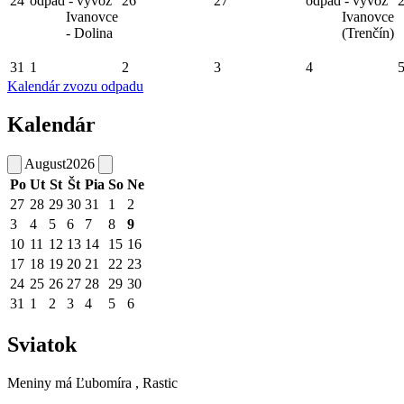
24
odpad - vývoz
26
27
odpad - vývoz
Ivanovce
Ivanovce
- Dolina
(Trenčín)
31
1
2
3
4
Kalendár zvozu odpadu
Kalendár
August
2026
Po
Ut
St
Št
Pia
So
Ne
27
28
29
30
31
1
2
3
4
5
6
7
8
9
10
11
12
13
14
15
16
17
18
19
20
21
22
23
24
25
26
27
28
29
30
31
1
2
3
4
5
6
Sviatok
Meniny má
Ľubomíra
, Rastic