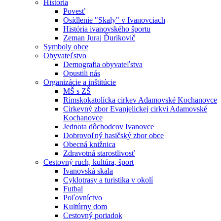
História
Povesť
Osídlenie "Skaly" v Ivanovciach
História ivanovského športu
Zeman Juraj Ďurikovič
Symboly obce
Obyvateľstvo
Demografia obyvateľstva
Opustili nás
Organizácie a inštitúcie
MŠ s ZŠ
Rímskokatolícka cirkev Adamovské Kochanovce
Cirkevný zbor Evanjelickej cirkvi Adamovské
Kochanovce
Jednota dôchodcov Ivanovce
Dobrovoľný hasičský zbor obce
Obecná knižnica
Zdravotná starostlivosť
Cestovný ruch, kultúra, šport
Ivanovská skala
Cyklotrasy a turistika v okolí
Futbal
Poľovníctvo
Kultúrny dom
Cestovný poriadok