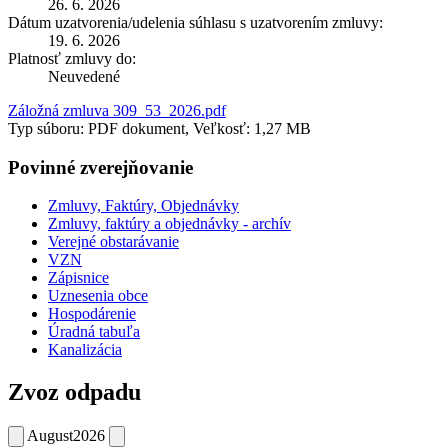
26. 6. 2026
Dátum uzatvorenia/udelenia súhlasu s uzatvorením zmluvy:
19. 6. 2026
Platnosť zmluvy do:
Neuvedené
Záložná zmluva 309_53_2026.pdf
Typ súboru: PDF dokument, Veľkosť: 1,27 MB
Povinné zverejňovanie
Zmluvy, Faktúry, Objednávky
Zmluvy, faktúry a objednávky - archív
Verejné obstarávanie
VZN
Zápisnice
Uznesenia obce
Hospodárenie
Úradná tabuľa
Kanalizácia
Zvoz odpadu
August
2026