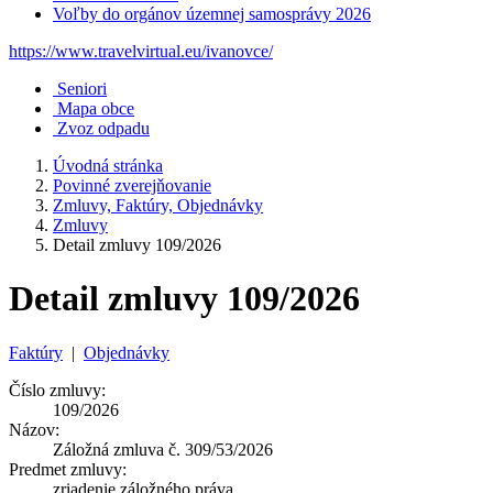
Voľby do orgánov územnej samosprávy 2026
https://www.travelvirtual.eu/ivanovce/
Seniori
Mapa obce
Zvoz odpadu
Úvodná stránka
Povinné zverejňovanie
Zmluvy, Faktúry, Objednávky
Zmluvy
Detail zmluvy 109/2026
Detail zmluvy 109/2026
Faktúry
|
Objednávky
Číslo zmluvy:
109/2026
Názov:
Záložná zmluva č. 309/53/2026
Predmet zmluvy:
zriadenie záložného práva