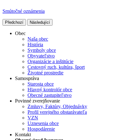
Smútočné oznámenia
Předchozí
Následující
Obec
Naša obec
História
Symboly obce
Obyvateľstvo
Organizácie a inštitúcie
Cestovný ruch, kultúra, šport
Životné prostredie
Samospráva
Starosta obce
Hlavný kontrolór obce
Obecné zastupiteľstvo
Povinné zverejňovanie
Zmluvy, Faktúry, Objednávky
Profil verejného obstarávateľa
VZN
Uznesenia obce
Hospodárenie
Kontakt