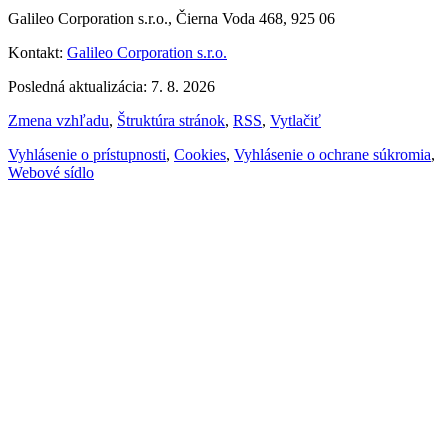
Galileo Corporation s.r.o., Čierna Voda 468, 925 06
Kontakt:
Galileo Corporation s.r.o.
Posledná aktualizácia: 7. 8. 2026
Zmena vzhľadu
,
Štruktúra stránok
,
RSS
,
Vytlačiť
Vyhlásenie o prístupnosti
,
Cookies
,
Vyhlásenie o ochrane súkromia
,
Webové sídlo