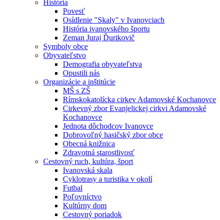
História
Povesť
Osídlenie "Skaly" v Ivanovciach
História ivanovského športu
Zeman Juraj Ďurikovič
Symboly obce
Obyvateľstvo
Demografia obyvateľstva
Opustili nás
Organizácie a inštitúcie
MŠ s ZŠ
Rímskokatolícka cirkev Adamovské Kochanovce
Cirkevný zbor Evanjelickej cirkvi Adamovské
Kochanovce
Jednota dôchodcov Ivanovce
Dobrovoľný hasičský zbor obce
Obecná knižnica
Zdravotná starostlivosť
Cestovný ruch, kultúra, šport
Ivanovská skala
Cyklotrasy a turistika v okolí
Futbal
Poľovníctvo
Kultúrny dom
Cestovný poriadok