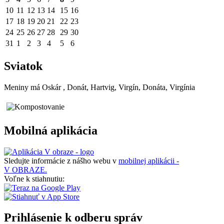
10
11
12
13
14
15
16
17
18
19
20
21
22
23
24
25
26
27
28
29
30
31
1
2
3
4
5
6
Sviatok
Meniny má
Oskár
, Donát, Hartvig, Virgín, Donáta, Virgínia
Mobilná aplikácia
Sledujte informácie z nášho webu v
mobilnej aplikácii -
V OBRAZE.
Voľne k stiahnutiu:
Prihlásenie k odberu správ