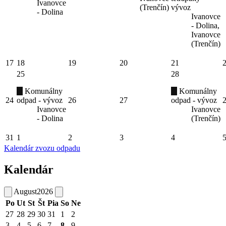
Ivanovce
(Trenčín)
vývoz
- Dolina
Ivanovce
- Dolina,
Ivanovce
(Trenčín)
17
18
19
20
21
25
28
Komunálny
Komunálny
24
odpad - vývoz
26
27
odpad - vývoz
Ivanovce
Ivanovce
- Dolina
(Trenčín)
31
1
2
3
4
Kalendár zvozu odpadu
Kalendár
August
2026
Po
Ut
St
Št
Pia
So
Ne
27
28
29
30
31
1
2
3
4
5
6
7
8
9