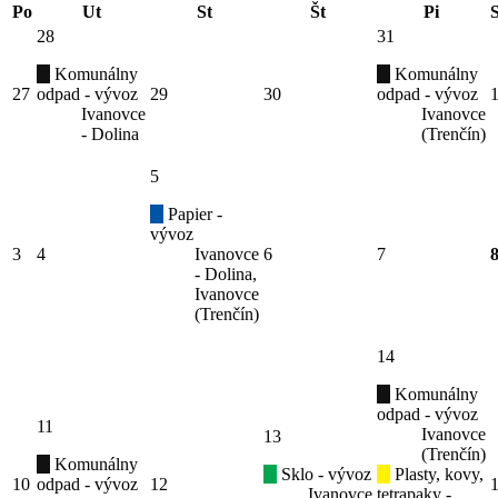
Po
Ut
St
Št
Pi
28
31
Komunálny
Komunálny
27
odpad - vývoz
29
30
odpad - vývoz
Ivanovce
Ivanovce
- Dolina
(Trenčín)
5
Papier -
vývoz
3
4
Ivanovce
6
7
- Dolina,
Ivanovce
(Trenčín)
14
Komunálny
odpad - vývoz
11
Ivanovce
13
(Trenčín)
Komunálny
Sklo - vývoz
Plasty, kovy,
10
odpad - vývoz
12
Ivanovce
tetrapaky -