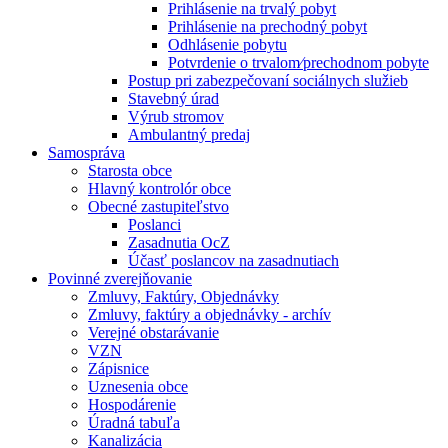
Prihlásenie na trvalý pobyt
Prihlásenie na prechodný pobyt
Odhlásenie pobytu
Potvrdenie o trvalom⁄prechodnom pobyte
Postup pri zabezpečovaní sociálnych služieb
Stavebný úrad
Výrub stromov
Ambulantný predaj
Samospráva
Starosta obce
Hlavný kontrolór obce
Obecné zastupiteľstvo
Poslanci
Zasadnutia OcZ
Účasť poslancov na zasadnutiach
Povinné zverejňovanie
Zmluvy, Faktúry, Objednávky
Zmluvy, faktúry a objednávky - archív
Verejné obstarávanie
VZN
Zápisnice
Uznesenia obce
Hospodárenie
Úradná tabuľa
Kanalizácia