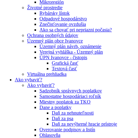
Mikroregión
Životné prostredie
Rybársky lístok
Odpadové hospodárstvo
Znečisťovanie ovzdušia
Ako sa chovať pri nepriazni počasia?
Ochrana osobných údajov
Územný plán obce Ivanovce
Územný plán návrh, oznámenie
Verejná vyhláška - Územný plán
ÚPN Ivanovce - čistopis
Grafická časť
Textová časť
Virtuálna prehliadka
Ako vybaviť?
Ako vybaviť?
Sadzobník správnych poplatkov
Samostatne hospodáriaci roľník
Miestny poplatok za TKO
Dane a poplatky
Daň za nehnuteľnosti
Daň za psa
Daň za nevýherné hracie prístroje
Overovanie podpisov a listín
Ohlasovňa