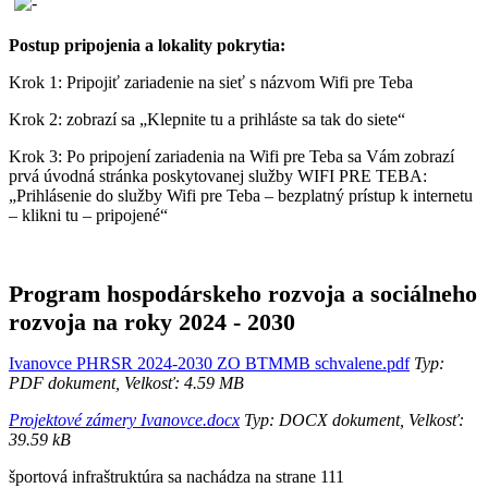
Postup pripojenia a lokality pokrytia:
Krok 1: Pripojiť zariadenie na sieť s názvom Wifi pre Teba
Krok 2: zobrazí sa „Klepnite tu a prihláste sa tak do siete“
Krok 3: Po pripojení zariadenia na Wifi pre Teba sa Vám zobrazí
prvá úvodná stránka poskytovanej služby WIFI PRE TEBA:
„Prihlásenie do služby Wifi pre Teba – bezplatný prístup k internetu
– klikni tu – pripojené“
Program hospodárskeho rozvoja a sociálneho
rozvoja na roky 2024 - 2030
Ivanovce PHRSR 2024-2030 ZO BTMMB schvalene.pdf
Typ:
PDF dokument, Velkosť: 4.59 MB
Projektové zámery Ivanovce.docx
Typ: DOCX dokument, Velkosť:
39.59 kB
športová infraštruktúra sa nachádza na strane 111