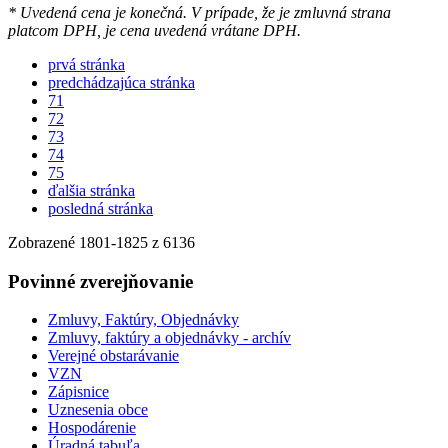
* Uvedená cena je konečná. V prípade, že je zmluvná strana
platcom DPH, je cena uvedená vrátane DPH.
prvá stránka
predchádzajúca stránka
71
72
73
74
75
ďalšia stránka
posledná stránka
Zobrazené
1801
-
1825
z 6136
Povinné zverejňovanie
Zmluvy, Faktúry, Objednávky
Zmluvy, faktúry a objednávky - archív
Verejné obstarávanie
VZN
Zápisnice
Uznesenia obce
Hospodárenie
Úradná tabuľa