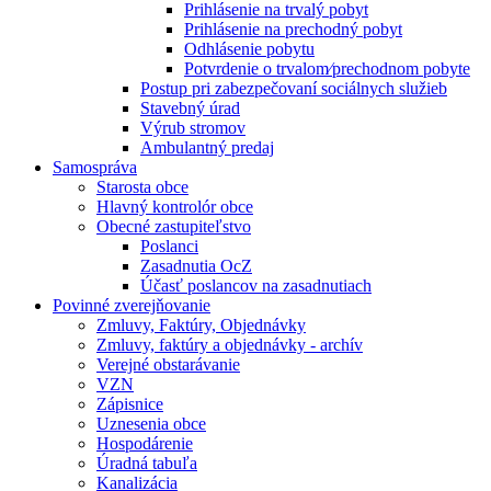
Prihlásenie na trvalý pobyt
Prihlásenie na prechodný pobyt
Odhlásenie pobytu
Potvrdenie o trvalom⁄prechodnom pobyte
Postup pri zabezpečovaní sociálnych služieb
Stavebný úrad
Výrub stromov
Ambulantný predaj
Samospráva
Starosta obce
Hlavný kontrolór obce
Obecné zastupiteľstvo
Poslanci
Zasadnutia OcZ
Účasť poslancov na zasadnutiach
Povinné zverejňovanie
Zmluvy, Faktúry, Objednávky
Zmluvy, faktúry a objednávky - archív
Verejné obstarávanie
VZN
Zápisnice
Uznesenia obce
Hospodárenie
Úradná tabuľa
Kanalizácia