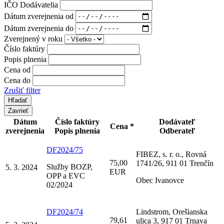
IČO Dodávatelia
Dátum zverejnenia od
Dátum zverejnenia do
Zverejnený v roku
Číslo faktúry
Popis plnenia
Cena od
Cena do
Zrušiť filter
Zavrieť
Dátum
Číslo faktúry
Dodávateľ
Cena *
zverejnenia
Popis plnenia
Odberateľ
DF2024/75
FIBEZ, s. r. o., Rovná
75,00
1741/26, 911 01 Trenčín
Služby BOZP,
5. 3. 2024
EUR
OPP a EVC
Obec Ivanovce
02/2024
DF2024/74
Lindstrom, Orešianska
79,61
ulica 3, 917 01 Trnava