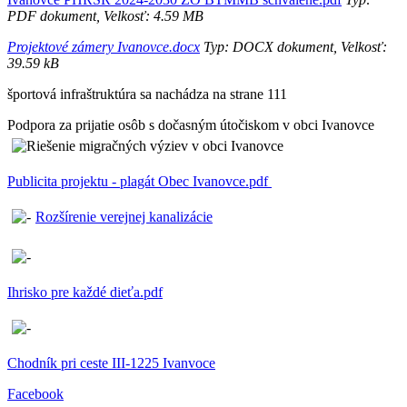
PDF dokument, Velkosť: 4.59 MB
Projektové zámery Ivanovce.docx
Typ: DOCX dokument, Velkosť:
39.59 kB
športová infraštruktúra sa nachádza na strane 111
Podpora za prijatie osôb s dočasným útočiskom v obci Ivanovce
Publicita projektu - plagát Obec Ivanovce.pdf
Rozšírenie verejnej kanalizácie
Ihrisko pre každé dieťa.pdf
Chodník pri ceste III-1225 Ivanvoce
Facebook