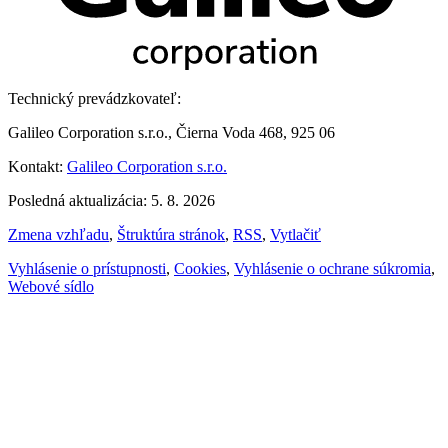
Technický prevádzkovateľ:
Galileo Corporation s.r.o., Čierna Voda 468, 925 06
Kontakt:
Galileo Corporation s.r.o.
Posledná aktualizácia: 5. 8. 2026
Zmena vzhľadu
,
Štruktúra stránok
,
RSS
,
Vytlačiť
Vyhlásenie o prístupnosti
,
Cookies
,
Vyhlásenie o ochrane súkromia
,
Webové sídlo