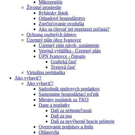
Mikroregión
Životné prostredie
Rybársky lístok
Odpadové hospodárstvo
Znečisťovanie ovzdušia
Ako sa chovať pri nepriazni počasia?
Ochrana osobných údajov
Územný plán obce Ivanovce
Územný plán návrh, oznámenie
Verejná vyhláška - Územný plán
ÚPN Ivanovce - čistopis
Grafická časť
Textová časť
Virtuálna prehliadka
Ako vybaviť?
Ako vybaviť?
Sadzobník správnych poplatkov
Samostatne hospodáriaci roľník
Miestny poplatok za TKO
Dane a poplatky
Daň za nehnuteľnosti
Daň za psa
Daň za nevýherné hracie prístroje
Overovanie podpisov a listín
Ohlasovňa