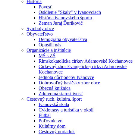
História
Povesť
Osídlenie "Skaly" v Ivanovciach
História ivanovského športu
Zeman Juraj Ďurikovič
Symboly obce
Obyvateľstvo
Demografia obyvateľstva
Opustili nás
Organizácie a inštitúcie
MŠ s ZŠ
Rímskokatolícka cirkev Adamovské Kochanovce
Cirkevný zbor Evanjelickej cirkvi Adamovské
Kochanovce
Jednota dôchodcov Ivanovce
Dobrovoľný hasičský zbor obce
Obecná knižnica
Zdravotná starostlivosť
Cestovný ruch, kultúra, šport
Ivanovská skala
Cyklotrasy a turistika v okolí
Futbal
Poľovníctvo
Kultúrny dom
Cestovný poriadok