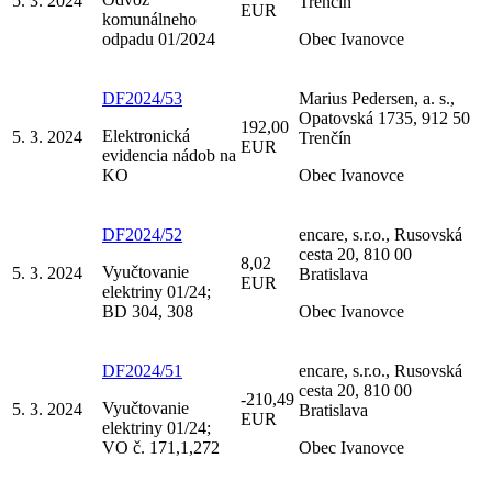
5. 3. 2024
Trenčín
EUR
komunálneho
odpadu 01/2024
Obec Ivanovce
DF2024/53
Marius Pedersen, a. s.,
Opatovská 1735, 912 50
192,00
Elektronická
5. 3. 2024
Trenčín
EUR
evidencia nádob na
KO
Obec Ivanovce
DF2024/52
encare, s.r.o., Rusovská
cesta 20, 810 00
8,02
Vyučtovanie
5. 3. 2024
Bratislava
EUR
elektriny 01/24;
BD 304, 308
Obec Ivanovce
DF2024/51
encare, s.r.o., Rusovská
cesta 20, 810 00
-210,49
Vyučtovanie
5. 3. 2024
Bratislava
EUR
elektriny 01/24;
VO č. 171,1,272
Obec Ivanovce