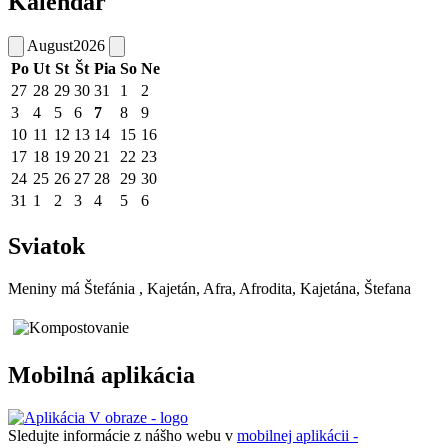
Kalendár
August
2026
Po
Ut
St
Št
Pia
So
Ne
27
28
29
30
31
1
2
3
4
5
6
7
8
9
10
11
12
13
14
15
16
17
18
19
20
21
22
23
24
25
26
27
28
29
30
31
1
2
3
4
5
6
Sviatok
Meniny má
Štefánia
, Kajetán, Afra, Afrodita, Kajetána, Štefana
Mobilná aplikácia
Sledujte informácie z nášho webu v
mobilnej aplikácii -