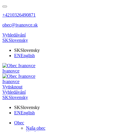
+4210326490871
obec@ivanovce.sk
Vyhledávání
SK
Slovensky
SK
Slovensky
EN
English
Ivanovce
Ivanovce
Vytisknout
Vyhledávání
SK
Slovensky
SK
Slovensky
EN
English
Obec
Naša obec