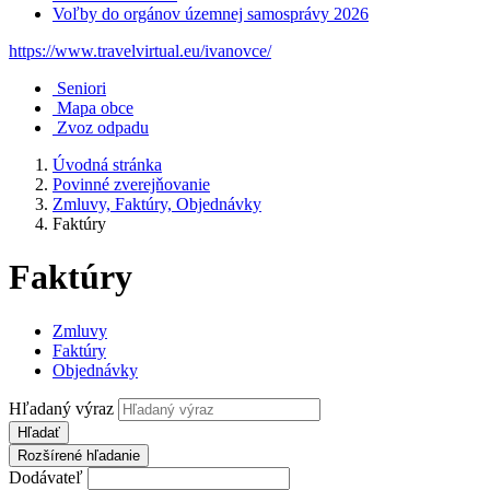
Voľby do orgánov územnej samosprávy 2026
https://www.travelvirtual.eu/ivanovce/
Seniori
Mapa obce
Zvoz odpadu
Úvodná stránka
Povinné zverejňovanie
Zmluvy, Faktúry, Objednávky
Faktúry
Faktúry
Zmluvy
Faktúry
Objednávky
Hľadaný výraz
Hľadať
Rozšírené hľadanie
Dodávateľ