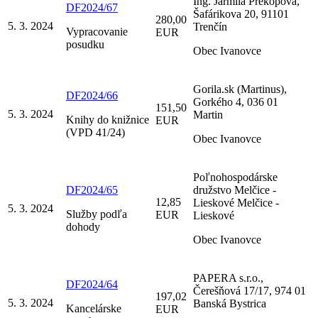
Ing. Jarmila Prekopová,
DF2024/67
Šafárikova 20, 91101
280,00
5. 3. 2024
Trenčín
Vypracovanie
EUR
posudku
Obec Ivanovce
Gorila.sk (Martinus),
DF2024/66
Gorkého 4, 036 01
151,50
5. 3. 2024
Martin
Knihy do knižnice
EUR
(VPD 41/24)
Obec Ivanovce
Poľnohospodárske
DF2024/65
družstvo Melčice -
12,85
Lieskové Melčice -
5. 3. 2024
Služby podľa
EUR
Lieskové
dohody
Obec Ivanovce
PAPERA s.r.o.,
DF2024/64
Čerešňová 17/17, 974 01
197,02
5. 3. 2024
Banská Bystrica
Kancelárske
EUR