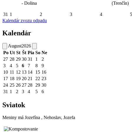
- Dolina
(Trenčín)
31
1
2
3
4
Kalendár zvozu odpadu
Kalendár
August
2026
Po
Ut
St
Št
Pia
So
Ne
27
28
29
30
31
1
2
3
4
5
6
7
8
9
10
11
12
13
14
15
16
17
18
19
20
21
22
23
24
25
26
27
28
29
30
31
1
2
3
4
5
6
Sviatok
Meniny má
Jozefína
, Nehoslav, Jozefa