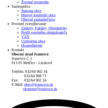
Životné prostredie
Samospráva
Starosta obce
Hlavný kontrolór obce
Obecné zastupiteľstvo
Povinné zverejňovanie
Zmluvy, Faktúry, Objednávky
Profil verejného obstarávateľa
VZN
Uznesenia obce
Hospodárenie
Kontakt
Obecný úrad Ivanovce
Ivanovce č. 1
913 05 Melčice - Lieskové
Telefón: 032/64 902 34
032/64 908 71
Fax: 032/64 902 34
E-Mail:
obec@ivanovce.sk
ekonom@ivanovce.sk