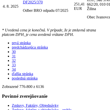
DF2025/370
251,41
662/20, 010 0
4. 8. 2025
EUR
Žilina
Odber BRO odpadu 07/2025
Obec Ivanovc
* Uvedená cena je konečná. V prípade, že je zmluvná strana
platcom DPH, je cena uvedená vrátane DPH.
prvá stránka
predchádzajúca stránka
30
31
32
33
34
ďalšia stránka
posledná stránka
Zobrazené
776
-
800
z 6136
Povinné zverejňovanie
Zmluvy, Faktúry, Objednávky
Zmluvy, faktúry a objednávky - archív