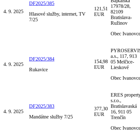
Bajkalská
DF2025/385
17978/28,
121,51
4. 9. 2025
82109
Hlasové služby, internet, TV
EUR
Bratislava-
7/25
Ružinov
Obec Ivanovc
PYROSERVI
a.s., 117, 913
DF2025/384
154,98
05 Melčice-
4. 9. 2025
EUR
Lieskové
Rukavice
Obec Ivanovc
ERES property
s.r.o.,
DF2025/383
Bratislavaská
377,30
4. 9. 2025
16, 911 05
EUR
Mandátne služby 7/25
Trenčín
Obec Ivanovc