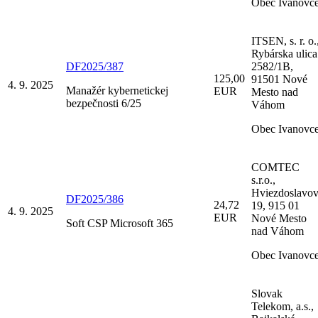
Obec Ivanovc
ITSEN, s. r. o.
Rybárska ulica
DF2025/387
2582/1B,
125,00
91501 Nové
4. 9. 2025
Manažér kybernetickej
EUR
Mesto nad
bezpečnosti 6/25
Váhom
Obec Ivanovc
COMTEC
s.r.o.,
Hviezdoslavo
DF2025/386
24,72
19, 915 01
4. 9. 2025
EUR
Nové Mesto
Soft CSP Microsoft 365
nad Váhom
Obec Ivanovc
Slovak
Telekom, a.s.,