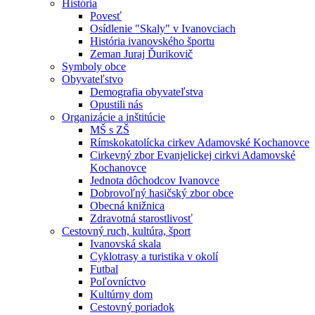
História
Povesť
Osídlenie "Skaly" v Ivanovciach
História ivanovského športu
Zeman Juraj Ďurikovič
Symboly obce
Obyvateľstvo
Demografia obyvateľstva
Opustili nás
Organizácie a inštitúcie
MŠ s ZŠ
Rímskokatolícka cirkev Adamovské Kochanovce
Cirkevný zbor Evanjelickej cirkvi Adamovské
Kochanovce
Jednota dôchodcov Ivanovce
Dobrovoľný hasičský zbor obce
Obecná knižnica
Zdravotná starostlivosť
Cestovný ruch, kultúra, šport
Ivanovská skala
Cyklotrasy a turistika v okolí
Futbal
Poľovníctvo
Kultúrny dom
Cestovný poriadok