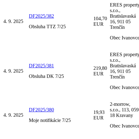
ERES property
s.r.o.,
DF2025/382
Bratislavaská
104,70
4. 9. 2025
16, 911 05
EUR
Obsluha TTZ 7/25
Trenčín
Obec Ivanovc
ERES property
s.r.o.,
DF2025/381
Bratislavaská
219,80
4. 9. 2025
16, 911 05
EUR
Obsluha DK 7/25
Trenčín
Obec Ivanovc
2-morrow,
DF2025/380
s.r.o., 113, 059
19,93
4. 9. 2025
18 Kravany
EUR
Moje notifikácie 7/25
Obec Ivanovc