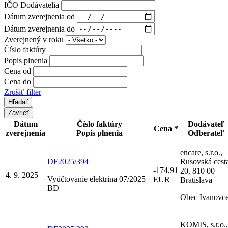
IČO Dodávatelia
Dátum zverejnenia od
Dátum zverejnenia do
Zverejnený v roku
Číslo faktúry
Popis plnenia
Cena od
Cena do
Zrušiť filter
Zavrieť
Dátum
Číslo faktúry
Dodávateľ
Cena *
zverejnenia
Popis plnenia
Odberateľ
encare, s.r.o.,
DF2025/394
Rusovská cest
-174,91
20, 810 00
4. 9. 2025
Vyúčtovanie elektrina 07/2025
EUR
Bratislava
BD
Obec Ivanovc
KOMIS, s.r.o.,