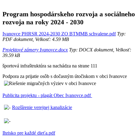
Program hospodárskeho rozvoja a sociálneho
rozvoja na roky 2024 - 2030
Ivanovce PHRSR 2024-2030 ZO BTMMB schvalene.pdf
Typ:
PDF dokument, Velkosť: 4.59 MB
Projektové zámery Ivanovce.docx
Typ: DOCX dokument, Velkosť:
39.59 kB
športová infraštruktúra sa nachádza na strane 111
Podpora za prijatie osôb s dočasným útočiskom v obci Ivanovce
Publicita projektu - plagát Obec Ivanovce.pdf
Rozšírenie verejnej kanalizácie
Ihrisko pre každé dieťa.pdf