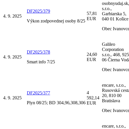
osobnyudaj.sk
s.r.o.,
DF2025/379
57,81
Garbiarska 5,
4. 9. 2025
EUR
040 01 Košice
Výkon zodpovednej osoby 8/25
Obec Ivanovc
Galileo
Corporation
DF2025/378
24,60
s.r.o., 468, 925
4. 9. 2025
EUR
06 Čierna Vod
Smart info 7/25
Obec Ivanovc
encare, s.r.o.,
Rusovská cest
4
DF2025/377
20, 810 00
4. 9. 2025
592,14
Bratislava
Plyn 08/25; BD 304,96,308,306
EUR
Obec Ivanovc
encare, s.r.o.,