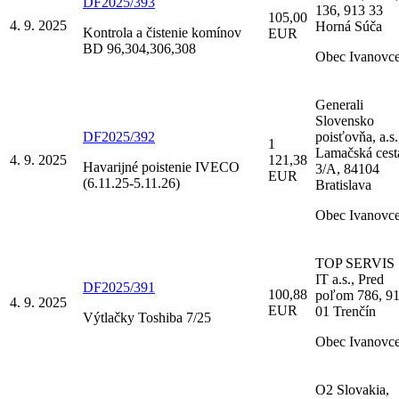
DF2025/393
136, 913 33
105,00
4. 9. 2025
Horná Súča
Kontrola a čistenie komínov
EUR
BD 96,304,306,308
Obec Ivanovc
Generali
Slovensko
DF2025/392
poisťovňa, a.s.
1
Lamačská cest
4. 9. 2025
121,38
Havarijné poistenie IVECO
3/A, 84104
EUR
(6.11.25-5.11.26)
Bratislava
Obec Ivanovc
TOP SERVIS
IT a.s., Pred
DF2025/391
100,88
poľom 786, 9
4. 9. 2025
EUR
01 Trenčín
Výtlačky Toshiba 7/25
Obec Ivanovc
O2 Slovakia,