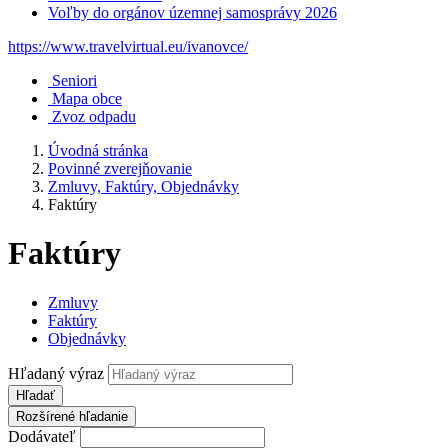
Voľby do orgánov územnej samosprávy 2026
https://www.travelvirtual.eu/ivanovce/
Seniori
Mapa obce
Zvoz odpadu
Úvodná stránka
Povinné zverejňovanie
Zmluvy, Faktúry, Objednávky
Faktúry
Faktúry
Zmluvy
Faktúry
Objednávky
Hľadaný výraz
Hľadať
Rozšírené hľadanie
Dodávateľ