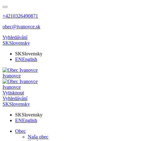
+4210326490871
obec@ivanovce.sk
Vyhledávání
SK
Slovensky
SK
Slovensky
EN
English
Ivanovce
Ivanovce
Vytisknout
Vyhledávání
SK
Slovensky
SK
Slovensky
EN
English
Obec
Naša obec