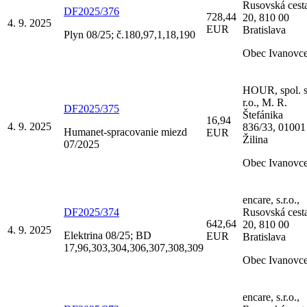
Rusovská cest
DF2025/376
728,44
20, 810 00
4. 9. 2025
EUR
Bratislava
Plyn 08/25; č.180,97,1,18,190
Obec Ivanovc
HOUR, spol. 
r.o., M. R.
DF2025/375
Štefánika
16,94
4. 9. 2025
836/33, 01001
Humanet-spracovanie miezd
EUR
Žilina
07/2025
Obec Ivanovc
encare, s.r.o.,
DF2025/374
Rusovská cest
642,64
20, 810 00
4. 9. 2025
Elektrina 08/25; BD
EUR
Bratislava
17,96,303,304,306,307,308,309
Obec Ivanovc
encare, s.r.o.,