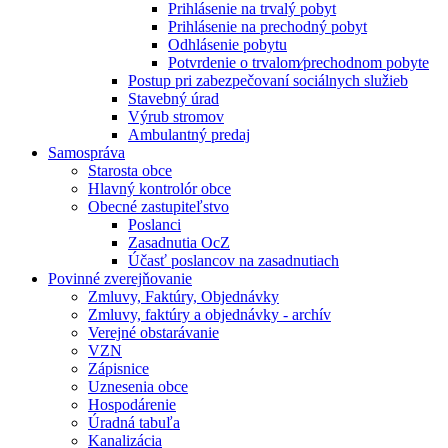
Prihlásenie na trvalý pobyt
Prihlásenie na prechodný pobyt
Odhlásenie pobytu
Potvrdenie o trvalom⁄prechodnom pobyte
Postup pri zabezpečovaní sociálnych služieb
Stavebný úrad
Výrub stromov
Ambulantný predaj
Samospráva
Starosta obce
Hlavný kontrolór obce
Obecné zastupiteľstvo
Poslanci
Zasadnutia OcZ
Účasť poslancov na zasadnutiach
Povinné zverejňovanie
Zmluvy, Faktúry, Objednávky
Zmluvy, faktúry a objednávky - archív
Verejné obstarávanie
VZN
Zápisnice
Uznesenia obce
Hospodárenie
Úradná tabuľa
Kanalizácia