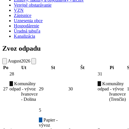
Verejné obstarávanie
VZN
Zápisnice
Uznesenia obce
Hospodárenie
Úradná tabuľa
Kanalizácia
Zvoz odpadu
August
2026
Po
Ut
St
Št
Pi
28
31
Komunálny
Komunálny
27
odpad - vývoz
29
30
odpad - vývoz
Ivanovce
Ivanovce
- Dolina
(Trenčín)
5
Papier -
vývoz