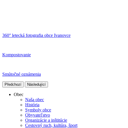
360° letecká fotografia obce Ivanovce
Kompostovanie
Smútočné oznámenia
Předchozí
Následující
Obec
Naša obec
História
Symboly obce
Obyvateľstvo
Organizácie a inštitúcie
Cestovný ruch, kultúra, šport