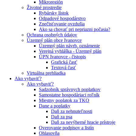
Mikroregión
Životné prostredie
Rybársky lístok
Odpadové hospodárstvo
Znečisťovanie ovzdušia
Ako sa chovať pri nepriazni počasia?
Ochrana osobných údajov
Územný plán obce Ivanovce
Územný plán návrh, oznámenie
Verejná vyhláška - Územný plán
ÚPN Ivanovce - čistopis
Grafická časť
Textová časť
Virtuálna prehliadka
Ako vybaviť?
Ako vybaviť?
Sadzobník správnych poplatkov
Samostatne hospodáriaci roľník
Miestny poplatok za TKO
Dane a poplatky
Daň za nehnuteľnosti
Daň za psa
Daň za nevýherné hracie prístroje
Overovanie podpisov a listín
Ohlasovňa