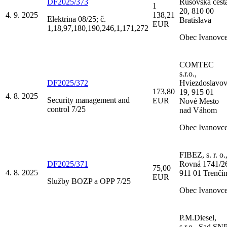
DF2025/373
Rusovská cest
1
20, 810 00
4. 9. 2025
138,21
Elektrina 08/25; č.
Bratislava
EUR
1,18,97,180,190,246,1,171,272
Obec Ivanovc
COMTEC
s.r.o.,
DF2025/372
Hviezdoslavo
173,80
19, 915 01
4. 8. 2025
Security management and
EUR
Nové Mesto
control 7/25
nad Váhom
Obec Ivanovc
FIBEZ, s. r. o.
DF2025/371
Rovná 1741/2
75,00
4. 8. 2025
911 01 Trenčí
EUR
Služby BOZP a OPP 7/25
Obec Ivanovc
P.M.Diesel,
s.r.o., Sad SN