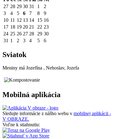
27
28
29
30
31
1
2
3
4
5
6
7
8
9
10
11
12
13
14
15
16
17
18
19
20
21
22
23
24
25
26
27
28
29
30
31
1
2
3
4
5
6
Sviatok
Meniny má
Jozefína
, Nehoslav, Jozefa
Mobilná aplikácia
Sledujte informácie z nášho webu v
mobilnej aplikácii -
V OBRAZE.
Voľne k stiahnutiu: