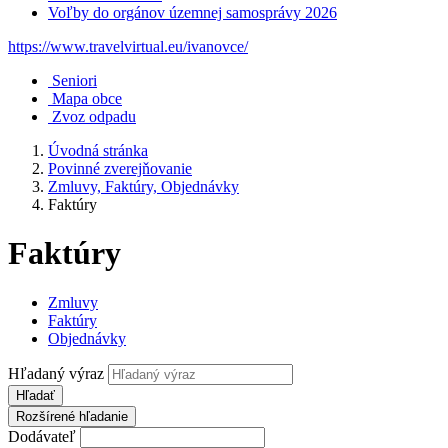
Voľby do orgánov územnej samosprávy 2026
https://www.travelvirtual.eu/ivanovce/
Seniori
Mapa obce
Zvoz odpadu
Úvodná stránka
Povinné zverejňovanie
Zmluvy, Faktúry, Objednávky
Faktúry
Faktúry
Zmluvy
Faktúry
Objednávky
Hľadaný výraz
Hľadať
Rozšírené hľadanie
Dodávateľ