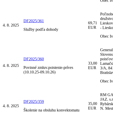
Obec I
Poľnoh
družstv
DF2025/361
69,71
Lieskov
4. 8. 2025
EUR
- Liesk
Služby podľa dohody
Obec I
General
Sloven
DF2025/360
poisťovň
33,00
Lamačsk
4. 8. 2025
Povinné zmluv.poistenie-príves
EUR
3/A, 84
(10.10.25-09.10.26)
Bratisla
Obec I
RM GA
JAZ. s.r
DF2025/359
35,00
Rybársk
4. 8. 2025
EUR
N. Mest
Školenie na obsluhu konvektomatu