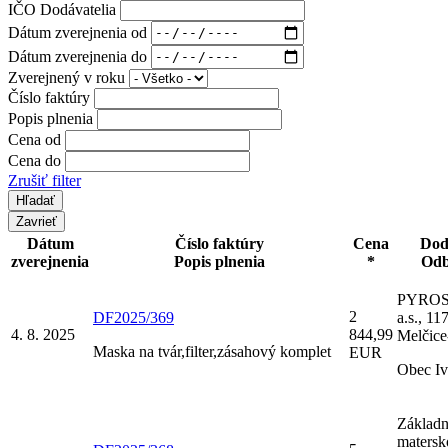
IČO Dodávatelia
Dátum zverejnenia od
Dátum zverejnenia do
Zverejnený v roku
Číslo faktúry
Popis plnenia
Cena od
Cena do
Zrušiť filter
Zavrieť
Dátum
Číslo faktúry
Cena
Dod
zverejnenia
Popis plnenia
*
Odb
PYROS
2
DF2025/369
a.s., 11
4. 8. 2025
844,99
Melčice
Maska na tvár,filter,zásahový komplet
EUR
Obec I
Základn
matersk