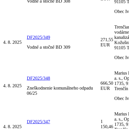
Vodné a stočné BD 308
91105 T
Obec I
Trenčia
vodárne
DF2025/349
kanalizá
271,55
4. 8. 2025
Kožušní
EUR
Vodné a stočné BD 309
91105 T
Obec I
Marius 
DF2025/348
a. s., O
666,50
1735, 9
4. 8. 2025
Zneškodnenie komunálneho odpadu
EUR
Trenčín
06/25
Obec I
Marius 
a. s., O
1
DF2025/347
1735, 9
4. 8. 2025
150,46