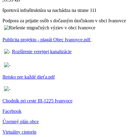
športová infraštruktúra sa nachádza na strane 111
Podpora za prijatie osôb s dočasným útočiskom v obci Ivanovce
Publicita projektu - plagát Obec Ivanovce.pdf
Rozšírenie verejnej kanalizácie
Ihrisko pre každé dieťa.pdf
Chodník pri ceste III-1225 Ivanvoce
Facebook
Územný plán obce
Virtuálny cintorín