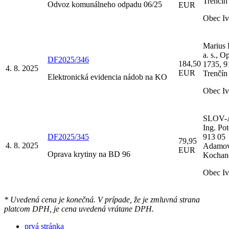
Trenčín
Odvoz komunálneho odpadu 06/25
EUR
Obec I
Marius 
a. s., O
DF2025/346
184,50
1735, 9
4. 8. 2025
EUR
Trenčín
Elektronická evidencia nádob na KO
Obec I
SLOV-
Ing. Po
DF2025/345
913 05
79,95
4. 8. 2025
Adamov
EUR
Oprava krytiny na BD 96
Kochan
Obec I
* Uvedená cena je konečná. V prípade, že je zmluvná strana
platcom DPH, je cena uvedená vrátane DPH.
prvá stránka