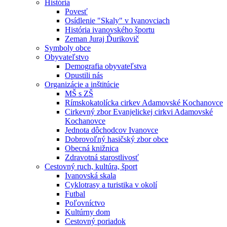
História
Povesť
Osídlenie "Skaly" v Ivanovciach
História ivanovského športu
Zeman Juraj Ďurikovič
Symboly obce
Obyvateľstvo
Demografia obyvateľstva
Opustili nás
Organizácie a inštitúcie
MŠ s ZŠ
Rímskokatolícka cirkev Adamovské Kochanovce
Cirkevný zbor Evanjelickej cirkvi Adamovské
Kochanovce
Jednota dôchodcov Ivanovce
Dobrovoľný hasičský zbor obce
Obecná knižnica
Zdravotná starostlivosť
Cestovný ruch, kultúra, šport
Ivanovská skala
Cyklotrasy a turistika v okolí
Futbal
Poľovníctvo
Kultúrny dom
Cestovný poriadok