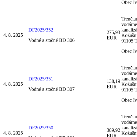
Obec I
Trenčia
vodárne
DF2025/352
kanalizá
275,93
4. 8. 2025
Kožušní
EUR
Vodné a stočné BD 306
91105 T
Obec I
Trenčia
vodárne
DF2025/351
kanalizá
138,19
4. 8. 2025
Kožušní
EUR
Vodné a stočné BD 307
91105 T
Obec I
Trenčia
vodárne
DF2025/350
kanalizá
389,92
4. 8. 2025
Kožušní
EUR