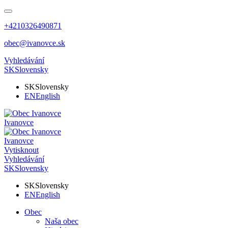
+4210326490871
obec@ivanovce.sk
Vyhledávání
SK
Slovensky
SK
Slovensky
EN
English
Ivanovce
Ivanovce
Vytisknout
Vyhledávání
SK
Slovensky
SK
Slovensky
EN
English
Obec
Naša obec