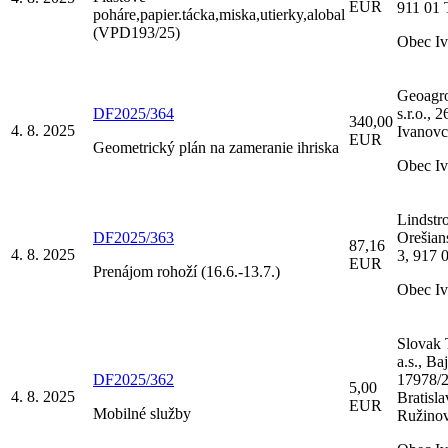
EUR
911 01 
poháre,papier.tácka,miska,utierky,alobal
(VPD193/25)
Obec I
Geoagro
DF2025/364
s.r.o., 
340,00
4. 8. 2025
Ivanovc
EUR
Geometrický plán na zameranie ihriska
Obec I
Lindstr
DF2025/363
Orešian
87,16
4. 8. 2025
3, 917 
EUR
Prenájom rohoží (16.6.-13.7.)
Obec I
Slovak 
a.s., Ba
DF2025/362
17978/2
5,00
4. 8. 2025
Bratisla
EUR
Mobilné služby
Ružino