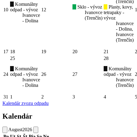
(Trenčín)
Komunálny
Sklo - vývoz
Plasty, kovy,
10
odpad - vývoz
12
Ivanovce
tetrapaky -
Ivanovce
(Trenčín)
vývoz
- Dolina
Ivanovce
- Dolina,
Ivanovce
(Trenčín)
17
18
19
20
21
25
28
Komunálny
Komunálny
24
odpad - vývoz
26
27
odpad - vývoz
Ivanovce
Ivanovce
- Dolina
(Trenčín)
31
1
2
3
4
Kalendár zvozu odpadu
Kalendár
August
2026
Po
Ut
St
Št
Pia
So
Ne