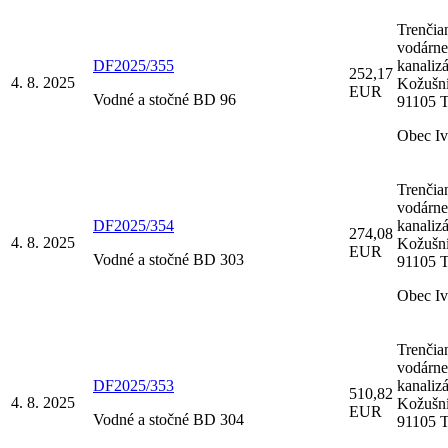
Trenčia
vodárne
DF2025/355
kanalizá
252,17
4. 8. 2025
Kožušní
EUR
Vodné a stočné BD 96
91105 T
Obec I
Trenčia
vodárne
DF2025/354
kanalizá
274,08
4. 8. 2025
Kožušní
EUR
Vodné a stočné BD 303
91105 T
Obec I
Trenčia
vodárne
DF2025/353
kanalizá
510,82
4. 8. 2025
Kožušní
EUR
Vodné a stočné BD 304
91105 T