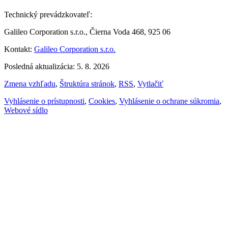
Technický prevádzkovateľ:
Galileo Corporation s.r.o., Čierna Voda 468, 925 06
Kontakt:
Galileo Corporation s.r.o.
Posledná aktualizácia: 5. 8. 2026
Zmena vzhľadu
,
Štruktúra stránok
,
RSS
,
Vytlačiť
Vyhlásenie o prístupnosti
,
Cookies
,
Vyhlásenie o ochrane súkromia
,
Webové sídlo