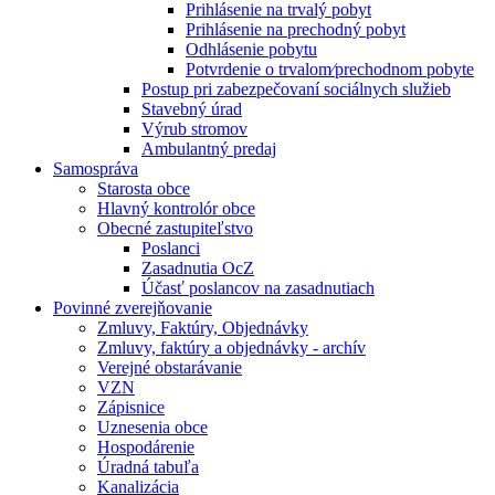
Prihlásenie na trvalý pobyt
Prihlásenie na prechodný pobyt
Odhlásenie pobytu
Potvrdenie o trvalom⁄prechodnom pobyte
Postup pri zabezpečovaní sociálnych služieb
Stavebný úrad
Výrub stromov
Ambulantný predaj
Samospráva
Starosta obce
Hlavný kontrolór obce
Obecné zastupiteľstvo
Poslanci
Zasadnutia OcZ
Účasť poslancov na zasadnutiach
Povinné zverejňovanie
Zmluvy, Faktúry, Objednávky
Zmluvy, faktúry a objednávky - archív
Verejné obstarávanie
VZN
Zápisnice
Uznesenia obce
Hospodárenie
Úradná tabuľa
Kanalizácia