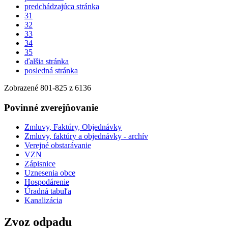
predchádzajúca stránka
31
32
33
34
35
ďalšia stránka
posledná stránka
Zobrazené
801
-
825
z 6136
Povinné zverejňovanie
Zmluvy, Faktúry, Objednávky
Zmluvy, faktúry a objednávky - archív
Verejné obstarávanie
VZN
Zápisnice
Uznesenia obce
Hospodárenie
Úradná tabuľa
Kanalizácia
Zvoz odpadu