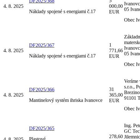
5
DF2025/368
Ivanovc
4. 8. 2025
000,00
05 Ivan
Náklady spojené s energiami č.17
EUR
Obec I
Základn
matersk
1
DF2025/367
Ivanovc
4. 8. 2025
771,66
05 Ivan
Náklady spojené s energiami č.17
EUR
Obec I
Veríme 
s.r.o., 
31
DF2025/366
Brezino
4. 8. 2025
365,00
91101 T
Mantinelový systém ihriska Ivanovce
EUR
Obec I
Ing. Pet
DF2025/365
GC Tec
278,60
Jilemni
Plastové
4. 8. 2025