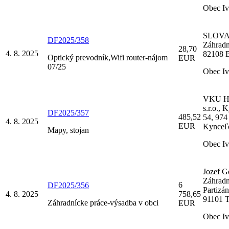
Obec I
SLOVAN
DF2025/358
Záhradn
28,70
4. 8. 2025
82108 B
Optický prevodník,Wifi router-nájom
EUR
07/25
Obec I
VKU Ha
s.r.o.,
DF2025/357
485,52
54, 974
4. 8. 2025
EUR
Kynceľ
Mapy, stojan
Obec I
Jozef G
Záhradn
6
DF2025/356
Partizá
4. 8. 2025
758,65
91101 T
Záhradnícke práce-výsadba v obci
EUR
Obec I