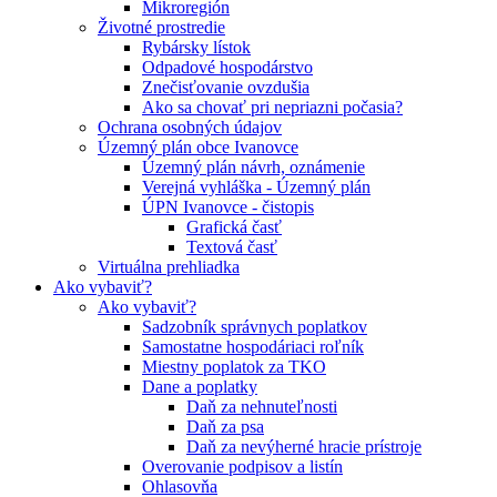
Mikroregión
Životné prostredie
Rybársky lístok
Odpadové hospodárstvo
Znečisťovanie ovzdušia
Ako sa chovať pri nepriazni počasia?
Ochrana osobných údajov
Územný plán obce Ivanovce
Územný plán návrh, oznámenie
Verejná vyhláška - Územný plán
ÚPN Ivanovce - čistopis
Grafická časť
Textová časť
Virtuálna prehliadka
Ako vybaviť?
Ako vybaviť?
Sadzobník správnych poplatkov
Samostatne hospodáriaci roľník
Miestny poplatok za TKO
Dane a poplatky
Daň za nehnuteľnosti
Daň za psa
Daň za nevýherné hracie prístroje
Overovanie podpisov a listín
Ohlasovňa