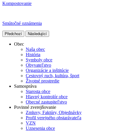
Kompostovanie
Smútočné oznámenia
Předchozí
Následující
Obec
Naša obec
História
Symboly obce
Obyvateľstvo
Organizácie a inštitúcie
Cestovný ruch, kultúra, šport
Životné prostredie
Samospráva
Starosta obce
Hlavný kontrolór obce
Obecné zastupiteľstvo
Povinné zverejňovanie
Zmluvy, Faktúry, Objednávky
Profil verejného obstarávateľa
VZN
Uznesenia obce