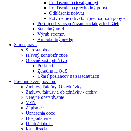
Prihlásenie na trvalý pobyt
Prihlásenie na prechodný pobyt
Odhlásenie pobytu
Potvrdenie o trvalom⁄prechodnom pobyte
Postup pri zabezpečovaní sociálnych služieb
Stavebný úrad
Výrub stromov
Ambulantný predaj
Samospráva
Starosta obce
Hlavný kontrolór obce
Obecné zastupiteľstvo
Poslanci
Zasadnutia OcZ
Účasť poslancov na zasadnutiach
Povinné zverejňovanie
Zmluvy, Faktúry, Objednávky
Zmluvy, faktúry a objednávky - archív
Verejné obstarávanie
VZN
Zápisnice
Uznesenia obce
Hospodárenie
Úradná tabuľa
Kanalizácia