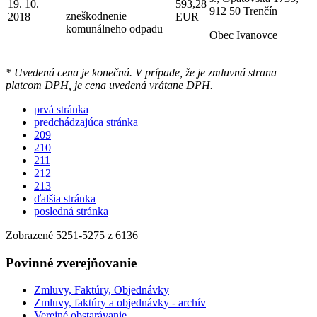
19. 10.
593,28
912 50 Trenčín
zneškodnenie
2018
EUR
komunálneho odpadu
Obec Ivanovce
* Uvedená cena je konečná. V prípade, že je zmluvná strana
platcom DPH, je cena uvedená vrátane DPH.
prvá stránka
predchádzajúca stránka
209
210
211
212
213
ďalšia stránka
posledná stránka
Zobrazené
5251
-
5275
z 6136
Povinné zverejňovanie
Zmluvy, Faktúry, Objednávky
Zmluvy, faktúry a objednávky - archív
Verejné obstarávanie