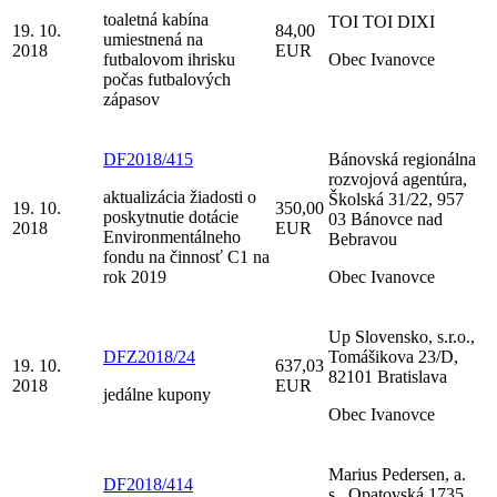
toaletná kabína
TOI TOI DIXI
19. 10.
84,00
umiestnená na
2018
EUR
futbalovom ihrisku
Obec Ivanovce
počas futbalových
zápasov
DF2018/415
Bánovská regionálna
rozvojová agentúra,
aktualizácia žiadosti o
Školská 31/22, 957
19. 10.
350,00
poskytnutie dotácie
03 Bánovce nad
2018
EUR
Environmentálneho
Bebravou
fondu na činnosť C1 na
rok 2019
Obec Ivanovce
Up Slovensko, s.r.o.,
DFZ2018/24
Tomášikova 23/D,
19. 10.
637,03
82101 Bratislava
2018
EUR
jedálne kupony
Obec Ivanovce
Marius Pedersen, a.
DF2018/414
s., Opatovská 1735,