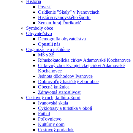
História
Povesť
Osídlenie "Skaly" v Ivanovciach
História ivanovského športu
Zeman Juraj Ďurikovič
Symboly obce
Obyvateľstvo
Demografia obyvateľstva
Opustili nás
Organizácie a inštitúcie
MŠ s ZŠ
Rímskokatolícka cirkev Adamovské Kochanovce
Cirkevný zbor Evanjelickej cirkvi Adamovské
Kochanovce
Jednota dôchodcov Ivanovce
Dobrovoľný hasičský zbor obce
Obecná knižnica
Zdravotná starostlivosť
Cestovný ruch, kultúra, šport
Ivanovská skala
Cyklotrasy a turistika v okolí
Futbal
Poľovníctvo
Kultúrny dom
Cestovný poriadok