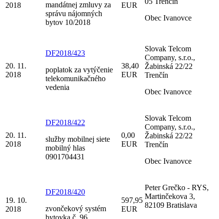
05 Trenčín
mandátnej zmluvy za
2018
EUR
správu nájomných
Obec Ivanovce
bytov 10/2018
Slovak Telcom
DF2018/423
Company, s.r.o.,
20. 11.
38,40
Žabinská 22/22
poplatok za vytýčenie
2018
EUR
Trenčín
telekomunikačného
vedenia
Obec Ivanovce
Slovak Telcom
DF2018/422
Company, s.r.o.,
20. 11.
0,00
Žabinská 22/22
služby mobilnej siete
2018
EUR
Trenčín
mobilný hlas
0901704431
Obec Ivanovce
Peter Grečko - RYS,
DF2018/420
Martinčekova 3,
19. 10.
597,95
82109 Bratislava
zvončekový systém
2018
EUR
bytovka č. 96