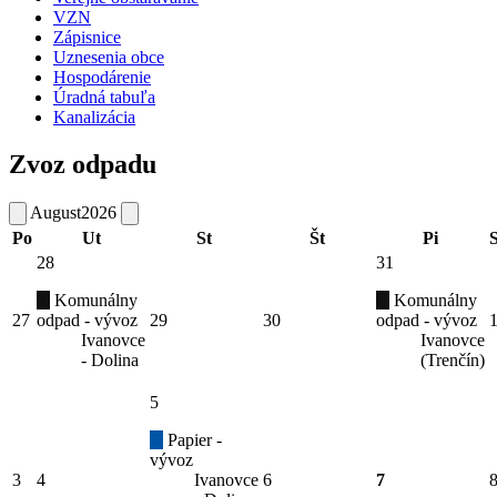
VZN
Zápisnice
Uznesenia obce
Hospodárenie
Úradná tabuľa
Kanalizácia
Zvoz odpadu
August
2026
Po
Ut
St
Št
Pi
28
31
Komunálny
Komunálny
27
odpad - vývoz
29
30
odpad - vývoz
Ivanovce
Ivanovce
- Dolina
(Trenčín)
5
Papier -
vývoz
3
4
Ivanovce
6
7