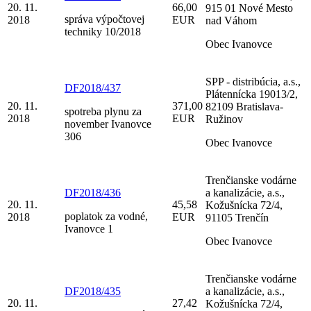
20. 11.
66,00
915 01 Nové Mesto
správa výpočtovej
2018
EUR
nad Váhom
techniky 10/2018
Obec Ivanovce
SPP - distribúcia, a.s.,
DF2018/437
Plátennícka 19013/2,
20. 11.
371,00
82109 Bratislava-
spotreba plynu za
2018
EUR
Ružinov
november Ivanovce
306
Obec Ivanovce
Trenčianske vodárne
DF2018/436
a kanalizácie, a.s.,
20. 11.
45,58
Kožušnícka 72/4,
poplatok za vodné,
2018
EUR
91105 Trenčín
Ivanovce 1
Obec Ivanovce
Trenčianske vodárne
DF2018/435
a kanalizácie, a.s.,
20. 11.
27,42
Kožušnícka 72/4,