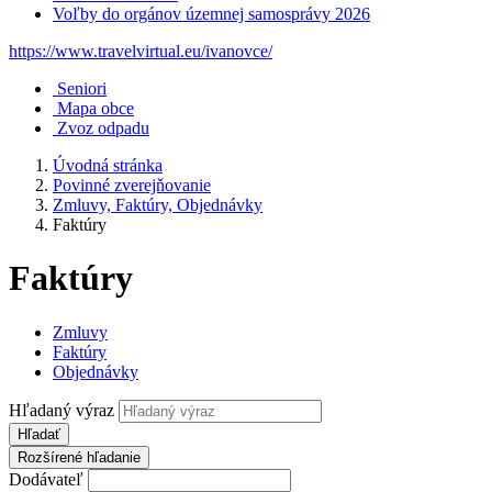
Voľby do orgánov územnej samosprávy 2026
https://www.travelvirtual.eu/ivanovce/
Seniori
Mapa obce
Zvoz odpadu
Úvodná stránka
Povinné zverejňovanie
Zmluvy, Faktúry, Objednávky
Faktúry
Faktúry
Zmluvy
Faktúry
Objednávky
Hľadaný výraz
Hľadať
Rozšírené hľadanie
Dodávateľ