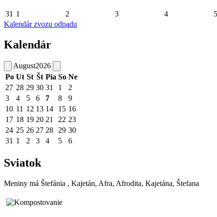
31
1
2
3
4
Kalendár zvozu odpadu
Kalendár
August
2026
Po
Ut
St
Št
Pia
So
Ne
27
28
29
30
31
1
2
3
4
5
6
7
8
9
10
11
12
13
14
15
16
17
18
19
20
21
22
23
24
25
26
27
28
29
30
31
1
2
3
4
5
6
Sviatok
Meniny má
Štefánia
, Kajetán, Afra, Afrodita, Kajetána, Štefana