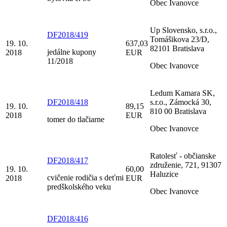
Obec Ivanovce
Up Slovensko, s.r.o.,
DF2018/419
Tomášikova 23/D,
19. 10.
637,03
82101 Bratislava
jedálne kupony
2018
EUR
11/2018
Obec Ivanovce
Ledum Kamara SK,
DF2018/418
s.r.o., Zámocká 30,
19. 10.
89,15
810 00 Bratislava
2018
EUR
tomer do tlačiarne
Obec Ivanovce
Ratolesť - občianske
DF2018/417
združenie, 721, 91307
19. 10.
60,00
Haluzice
cvičenie rodičia s deťmi
2018
EUR
predškolského veku
Obec Ivanovce
DF2018/416