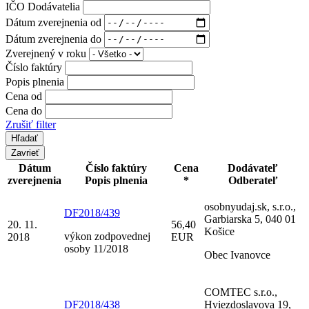
IČO Dodávatelia
Dátum zverejnenia od
Dátum zverejnenia do
Zverejnený v roku
Číslo faktúry
Popis plnenia
Cena od
Cena do
Zrušiť filter
Zavrieť
Dátum
Číslo faktúry
Cena
Dodávateľ
zverejnenia
Popis plnenia
*
Odberateľ
osobnyudaj.sk, s.r.o.,
DF2018/439
Garbiarska 5, 040 01
20. 11.
56,40
Košice
výkon zodpovednej
2018
EUR
osoby 11/2018
Obec Ivanovce
COMTEC s.r.o.,
DF2018/438
Hviezdoslavova 19,