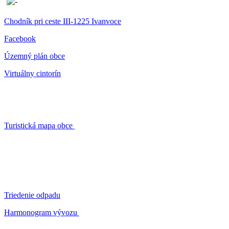
Chodník pri ceste III-1225 Ivanvoce
Facebook
Územný plán obce
Virtuálny cintorín
Turistická mapa obce
Triedenie odpadu
Harmonogram vývozu