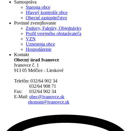
Samospráva
Starosta obce
Hlavný kontrolór obce
Obecné zastupiteľstvo
Povinné zverejňovanie
Zmluvy, Faktúry, Objednávky
Profil verejného obstarávateľa
VZN
Uznesenia obce
Hospodárenie
Kontakt
Obecný úrad Ivanovce
Ivanovce č. 1
913 05 Melčice - Lieskové
Telefón: 032/64 902 34
032/64 908 71
Fax: 032/64 902 34
E-Mail:
obec@ivanovce.sk
ekonom@ivanovce.sk