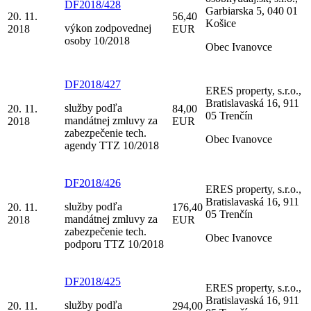
DF2018/428
Garbiarska 5, 040 01
20. 11.
56,40
Košice
výkon zodpovednej
2018
EUR
osoby 10/2018
Obec Ivanovce
DF2018/427
ERES property, s.r.o.,
Bratislavaská 16, 911
služby podľa
20. 11.
84,00
05 Trenčín
mandátnej zmluvy za
2018
EUR
zabezpečenie tech.
Obec Ivanovce
agendy TTZ 10/2018
DF2018/426
ERES property, s.r.o.,
Bratislavaská 16, 911
služby podľa
20. 11.
176,40
05 Trenčín
mandátnej zmluvy za
2018
EUR
zabezpečenie tech.
Obec Ivanovce
podporu TTZ 10/2018
DF2018/425
ERES property, s.r.o.,
Bratislavaská 16, 911
služby podľa
20. 11.
294,00