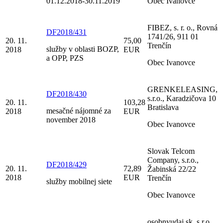
01.12.2018-30.11.2019
Obec Ivanovce
FIBEZ, s. r. o., Rovná
DF2018/431
1741/26, 911 01
20. 11.
75,00
Trenčín
služby v oblasti BOZP,
2018
EUR
a OPP, PZS
Obec Ivanovce
GRENKELEASING,
DF2018/430
s.r.o., Karadzičova 10
20. 11.
103,28
Bratislava
mesačné nájomné za
2018
EUR
november 2018
Obec Ivanovce
Slovak Telcom
Company, s.r.o.,
DF2018/429
20. 11.
72,89
Žabinská 22/22
2018
EUR
Trenčín
služby mobilnej siete
Obec Ivanovce
osobnyudaj.sk, s.r.o.,