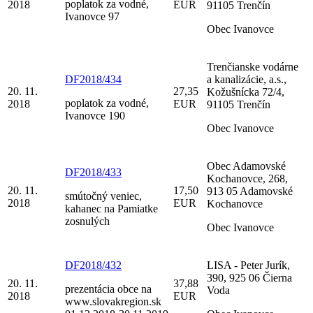
poplatok za vodné,
2018
EUR
91105 Trenčín
Ivanovce 97
Obec Ivanovce
Trenčianske vodárne
DF2018/434
a kanalizácie, a.s.,
20. 11.
27,35
Kožušnícka 72/4,
poplatok za vodné,
2018
EUR
91105 Trenčín
Ivanovce 190
Obec Ivanovce
Obec Adamovské
DF2018/433
Kochanovce, 268,
20. 11.
17,50
913 05 Adamovské
smútočný veniec,
2018
EUR
Kochanovce
kahanec na Pamiatke
zosnulých
Obec Ivanovce
DF2018/432
LISA - Peter Jurík,
390, 925 06 Čierna
20. 11.
37,88
prezentácia obce na
Voda
2018
EUR
www.slovakregion.sk