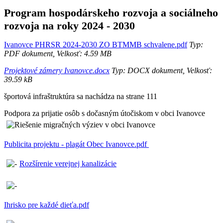
Program hospodárskeho rozvoja a sociálneho
rozvoja na roky 2024 - 2030
Ivanovce PHRSR 2024-2030 ZO BTMMB schvalene.pdf
Typ:
PDF dokument, Velkosť: 4.59 MB
Projektové zámery Ivanovce.docx
Typ: DOCX dokument, Velkosť:
39.59 kB
športová infraštruktúra sa nachádza na strane 111
Podpora za prijatie osôb s dočasným útočiskom v obci Ivanovce
Publicita projektu - plagát Obec Ivanovce.pdf
Rozšírenie verejnej kanalizácie
Ihrisko pre každé dieťa.pdf