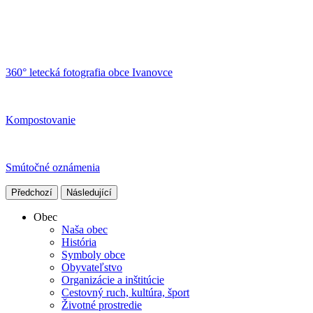
360° letecká fotografia obce Ivanovce
Kompostovanie
Smútočné oznámenia
Předchozí
Následující
Obec
Naša obec
História
Symboly obce
Obyvateľstvo
Organizácie a inštitúcie
Cestovný ruch, kultúra, šport
Životné prostredie