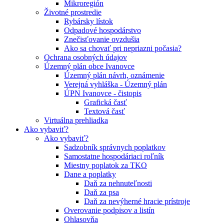
Mikroregión
Životné prostredie
Rybársky lístok
Odpadové hospodárstvo
Znečisťovanie ovzdušia
Ako sa chovať pri nepriazni počasia?
Ochrana osobných údajov
Územný plán obce Ivanovce
Územný plán návrh, oznámenie
Verejná vyhláška - Územný plán
ÚPN Ivanovce - čistopis
Grafická časť
Textová časť
Virtuálna prehliadka
Ako vybaviť?
Ako vybaviť?
Sadzobník správnych poplatkov
Samostatne hospodáriaci roľník
Miestny poplatok za TKO
Dane a poplatky
Daň za nehnuteľnosti
Daň za psa
Daň za nevýherné hracie prístroje
Overovanie podpisov a listín
Ohlasovňa