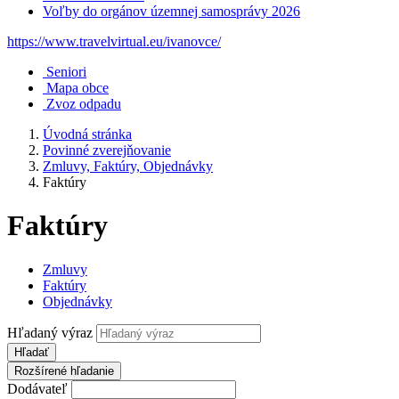
Voľby do orgánov územnej samosprávy 2026
https://www.travelvirtual.eu/ivanovce/
Seniori
Mapa obce
Zvoz odpadu
Úvodná stránka
Povinné zverejňovanie
Zmluvy, Faktúry, Objednávky
Faktúry
Faktúry
Zmluvy
Faktúry
Objednávky
Hľadaný výraz
Hľadať
Rozšírené hľadanie
Dodávateľ