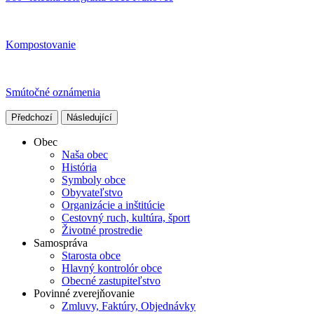
Kompostovanie
Smútočné oznámenia
Předchozí
Následující
Obec
Naša obec
História
Symboly obce
Obyvateľstvo
Organizácie a inštitúcie
Cestovný ruch, kultúra, šport
Životné prostredie
Samospráva
Starosta obce
Hlavný kontrolór obce
Obecné zastupiteľstvo
Povinné zverejňovanie
Zmluvy, Faktúry, Objednávky