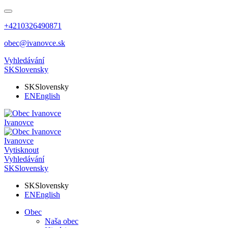
+4210326490871
obec@ivanovce.sk
Vyhledávání
SK
Slovensky
SK
Slovensky
EN
English
Ivanovce
Ivanovce
Vytisknout
Vyhledávání
SK
Slovensky
SK
Slovensky
EN
English
Obec
Naša obec