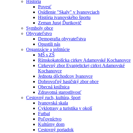
História
Povesť
Osídlenie "Skaly" v Ivanovciach
História ivanovského športu
Zeman Juraj Ďurikovič
Symboly obce
Obyvateľstvo
Demografia obyvateľstva
Opustili nás
Organizácie a inštitúcie
MŠ s ZŠ
Rímskokatolícka cirkev Adamovské Kochanovce
Cirkevný zbor Evanjelickej cirkvi Adamovské
Kochanovce
Jednota dôchodcov Ivanovce
Dobrovoľný hasičský zbor obce
Obecná knižnica
Zdravotná starostlivosť
Cestovný ruch, kultúra, šport
Ivanovská skala
Cyklotrasy a turistika v okolí
Futbal
Poľovníctvo
Kultúrny dom
Cestovný poriadok