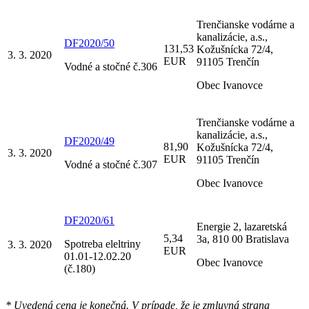
Trenčianske vodárne a
kanalizácie, a.s.,
DF2020/50
131,53
Kožušnícka 72/4,
3. 3. 2020
EUR
91105 Trenčín
Vodné a stočné č.306
Obec Ivanovce
Trenčianske vodárne a
kanalizácie, a.s.,
DF2020/49
81,90
Kožušnícka 72/4,
3. 3. 2020
EUR
91105 Trenčín
Vodné a stočné č.307
Obec Ivanovce
DF2020/61
Energie 2, lazaretská
5,34
3a, 810 00 Bratislava
Spotreba eleltriny
3. 3. 2020
EUR
01.01-12.02.20
Obec Ivanovce
(č.180)
* Uvedená cena je konečná. V prípade, že je zmluvná strana