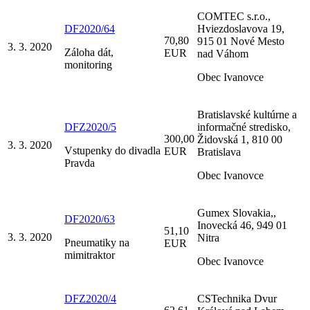
COMTEC s.r.o.,
DF2020/64
Hviezdoslavova 19,
70,80
915 01 Nové Mesto
3. 3. 2020
Záloha dát,
EUR
nad Váhom
monitoring
Obec Ivanovce
Bratislavské kultúrne a
DFZ2020/5
informačné stredisko,
300,00
Židovská 1, 810 00
3. 3. 2020
Vstupenky do divadla
EUR
Bratislava
Pravda
Obec Ivanovce
Gumex Slovakia,,
DF2020/63
Inovecká 46, 949 01
51,10
3. 3. 2020
Nitra
Pneumatiky na
EUR
mimitraktor
Obec Ivanovce
DFZ2020/4
CSTechnika Dvur