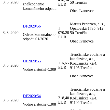
3. 3. 2020
50 Trenčín
zneškodnenie
EUR
komunálneho odpadu
Obec Ivanovce
Marius Pedersen, a. s.,
DF2020/56
1
Opatovská 1735, 912
3. 3. 2020
070,20
50 Trenčín
Odvoz komunálneho
EUR
odpadu 01/2020
Obec Ivanovce
Trenčianske vodárne a
kanalizácie, a.s.,
DF2020/55
116,65
Kožušnícka 72/4,
3. 3. 2020
EUR
91105 Trenčín
Vodné a stočné č.309
Obec Ivanovce
Trenčianske vodárne a
kanalizácie, a.s.,
DF2020/54
218,40
Kožušnícka 72/4,
3. 3. 2020
EUR
91105 Trenčín
Vodné a stočné č.308