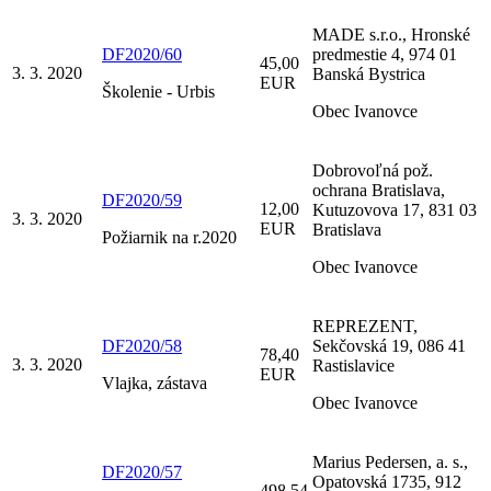
MADE s.r.o., Hronské
DF2020/60
predmestie 4, 974 01
45,00
3. 3. 2020
Banská Bystrica
EUR
Školenie - Urbis
Obec Ivanovce
Dobrovoľná pož.
ochrana Bratislava,
DF2020/59
12,00
Kutuzovova 17, 831 03
3. 3. 2020
EUR
Bratislava
Požiarnik na r.2020
Obec Ivanovce
REPREZENT,
DF2020/58
Sekčovská 19, 086 41
78,40
3. 3. 2020
Rastislavice
EUR
Vlajka, zástava
Obec Ivanovce
Marius Pedersen, a. s.,
DF2020/57
Opatovská 1735, 912
498,54