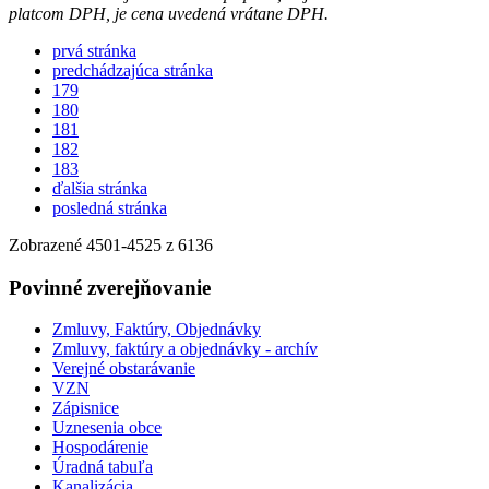
platcom DPH, je cena uvedená vrátane DPH.
prvá stránka
predchádzajúca stránka
179
180
181
182
183
ďalšia stránka
posledná stránka
Zobrazené
4501
-
4525
z 6136
Povinné zverejňovanie
Zmluvy, Faktúry, Objednávky
Zmluvy, faktúry a objednávky - archív
Verejné obstarávanie
VZN
Zápisnice
Uznesenia obce
Hospodárenie
Úradná tabuľa
Kanalizácia