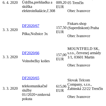
Údržba,prehliadka a
6. 4. 2020
009,20
05 Trenčín
skúška
EUR
elektroinštalácie,č.308
Obec Ivanovce
Fiskars-shop
DF2020/67
157,50
(Superdiskont) Praha
3. 3. 2020
EUR
Pilka,Nožnice 3x
Obec Ivanovce
MOUNTFIELD SK,
DF2020/66
s.r.o., červenej armády
157,00
3. 3. 2020
1/1, 03601 Martin
EUR
Volnobežky kolies
Obec Ivanovce
DF2020/65
Slovak Telcom
Company, s.r.o.,
telekomunikačné
615,06
3. 3. 2020
Žabinská 22/22 Trenčín
služby
EUR
01//2020+zmluvná
Obec Ivanovce
pokuta