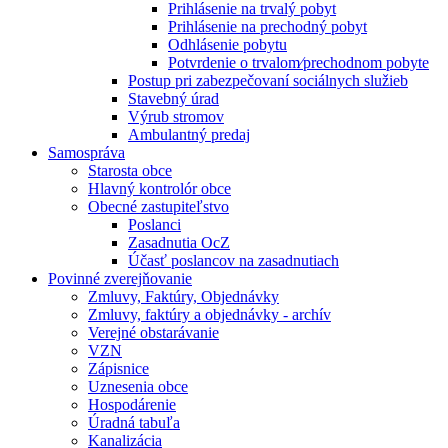
Prihlásenie na trvalý pobyt
Prihlásenie na prechodný pobyt
Odhlásenie pobytu
Potvrdenie o trvalom⁄prechodnom pobyte
Postup pri zabezpečovaní sociálnych služieb
Stavebný úrad
Výrub stromov
Ambulantný predaj
Samospráva
Starosta obce
Hlavný kontrolór obce
Obecné zastupiteľstvo
Poslanci
Zasadnutia OcZ
Účasť poslancov na zasadnutiach
Povinné zverejňovanie
Zmluvy, Faktúry, Objednávky
Zmluvy, faktúry a objednávky - archív
Verejné obstarávanie
VZN
Zápisnice
Uznesenia obce
Hospodárenie
Úradná tabuľa
Kanalizácia