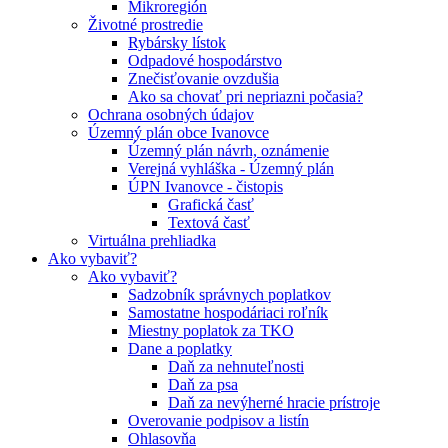
Mikroregión
Životné prostredie
Rybársky lístok
Odpadové hospodárstvo
Znečisťovanie ovzdušia
Ako sa chovať pri nepriazni počasia?
Ochrana osobných údajov
Územný plán obce Ivanovce
Územný plán návrh, oznámenie
Verejná vyhláška - Územný plán
ÚPN Ivanovce - čistopis
Grafická časť
Textová časť
Virtuálna prehliadka
Ako vybaviť?
Ako vybaviť?
Sadzobník správnych poplatkov
Samostatne hospodáriaci roľník
Miestny poplatok za TKO
Dane a poplatky
Daň za nehnuteľnosti
Daň za psa
Daň za nevýherné hracie prístroje
Overovanie podpisov a listín
Ohlasovňa