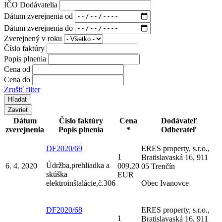
IČO Dodávatelia
Dátum zverejnenia od
Dátum zverejnenia do
Zverejnený v roku
Číslo faktúry
Popis plnenia
Cena od
Cena do
Zrušiť filter
Zavrieť
Dátum
Číslo faktúry
Cena
Dodávateľ
zverejnenia
Popis plnenia
*
Odberateľ
DF2020/69
ERES property, s.r.o.,
1
Bratislavaská 16, 911
Údržba,prehliadka a
6. 4. 2020
009,20
05 Trenčín
skúška
EUR
elektroinštalácie,č.306
Obec Ivanovce
DF2020/68
ERES property, s.r.o.,
1
Bratislavaská 16, 911