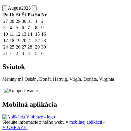
August
2026
Po
Ut
St
Št
Pia
So
Ne
27
28
29
30
31
1
2
3
4
5
6
7
8
9
10
11
12
13
14
15
16
17
18
19
20
21
22
23
24
25
26
27
28
29
30
31
1
2
3
4
5
6
Sviatok
Meniny má
Oskár
, Donát, Hartvig, Virgín, Donáta, Virgínia
Mobilná aplikácia
Sledujte informácie z nášho webu v
mobilnej aplikácii -
V OBRAZE.