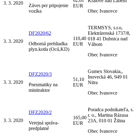
62,61
Králové nad Labem
3. 3. 2020
Záves per pripojenie
EUR
vozíka
Obec Ivanovce
TERMSYS, s.r.o,
DF2020/62
Elektrárenská 1737/8,
110,40
018 41 Dubnica nad
3. 3. 2020
Odborná prehliadka
EUR
Váhom
plyn.kotla (Ocú,KD)
Obec Ivanovce
Gumex Slovakia,,
DFZ2020/3
Inovecká 46, 949 01
51,10
3. 3. 2020
Nitra
Pneumatiky na
EUR
minitraktor
Obec Ivanovce
Poradca podnikateľa, s.
DFZ2020/2
r. o., Martina Rázusa
165,00
3. 3. 2020
23A, 010 01 Žilina
Verejná správa-
EUR
predplatné
Obec Ivanovce