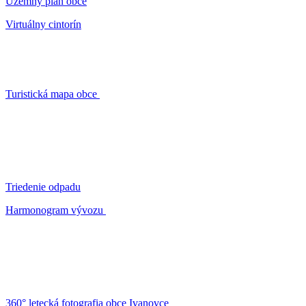
Územný plán obce
Virtuálny cintorín
Turistická mapa obce
Triedenie odpadu
Harmonogram vývozu
360° letecká fotografia obce Ivanovce