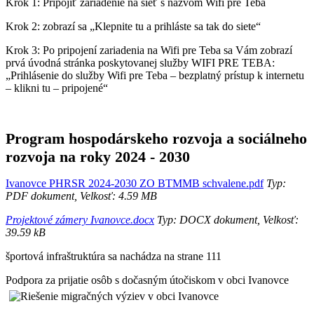
Krok 1: Pripojiť zariadenie na sieť s názvom Wifi pre Teba
Krok 2: zobrazí sa „Klepnite tu a prihláste sa tak do siete“
Krok 3: Po pripojení zariadenia na Wifi pre Teba sa Vám zobrazí
prvá úvodná stránka poskytovanej služby WIFI PRE TEBA:
„Prihlásenie do služby Wifi pre Teba – bezplatný prístup k internetu
– klikni tu – pripojené“
Program hospodárskeho rozvoja a sociálneho
rozvoja na roky 2024 - 2030
Ivanovce PHRSR 2024-2030 ZO BTMMB schvalene.pdf
Typ:
PDF dokument, Velkosť: 4.59 MB
Projektové zámery Ivanovce.docx
Typ: DOCX dokument, Velkosť:
39.59 kB
športová infraštruktúra sa nachádza na strane 111
Podpora za prijatie osôb s dočasným útočiskom v obci Ivanovce