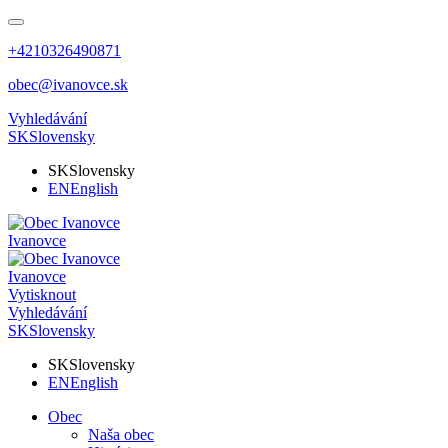
+4210326490871
obec@ivanovce.sk
Vyhledávání
SK
Slovensky
SK
Slovensky
EN
English
Ivanovce
Ivanovce
Vytisknout
Vyhledávání
SK
Slovensky
SK
Slovensky
EN
English
Obec
Naša obec