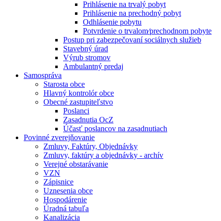
Prihlásenie na trvalý pobyt
Prihlásenie na prechodný pobyt
Odhlásenie pobytu
Potvrdenie o trvalom⁄prechodnom pobyte
Postup pri zabezpečovaní sociálnych služieb
Stavebný úrad
Výrub stromov
Ambulantný predaj
Samospráva
Starosta obce
Hlavný kontrolór obce
Obecné zastupiteľstvo
Poslanci
Zasadnutia OcZ
Účasť poslancov na zasadnutiach
Povinné zverejňovanie
Zmluvy, Faktúry, Objednávky
Zmluvy, faktúry a objednávky - archív
Verejné obstarávanie
VZN
Zápisnice
Uznesenia obce
Hospodárenie
Úradná tabuľa
Kanalizácia