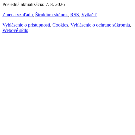
Posledná aktualizácia: 7. 8. 2026
Zmena vzhľadu
,
Štruktúra stránok
,
RSS
,
Vytlačiť
Vyhlásenie o prístupnosti
,
Cookies
,
Vyhlásenie o ochrane súkromia
,
Webové sídlo