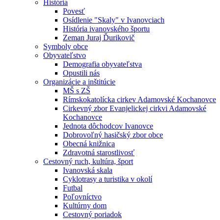
História
Povesť
Osídlenie "Skaly" v Ivanovciach
História ivanovského športu
Zeman Juraj Ďurikovič
Symboly obce
Obyvateľstvo
Demografia obyvateľstva
Opustili nás
Organizácie a inštitúcie
MŠ s ZŠ
Rímskokatolícka cirkev Adamovské Kochanovce
Cirkevný zbor Evanjelickej cirkvi Adamovské
Kochanovce
Jednota dôchodcov Ivanovce
Dobrovoľný hasičský zbor obce
Obecná knižnica
Zdravotná starostlivosť
Cestovný ruch, kultúra, šport
Ivanovská skala
Cyklotrasy a turistika v okolí
Futbal
Poľovníctvo
Kultúrny dom
Cestovný poriadok