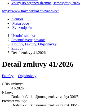
Voľby do orgánov územnej samosprávy 2026
https://www.travelvirtual.eu/ivanovce/
Seniori
Mapa obce
Zvoz odpadu
Úvodná stránka
Povinné zverejňovanie
Zmluvy, Faktúry, Objednávky
Zmluvy
Detail zmluvy 41/2026
Detail zmluvy 41/2026
Faktúry
|
Objednávky
Číslo zmluvy:
41/2026
Názov:
Dodatok č.1 k nájomnej zmluve za byt 306/5
Predmet zmluvy:
Dodatok č.1 k nájomnej zmluve za byt 306/5