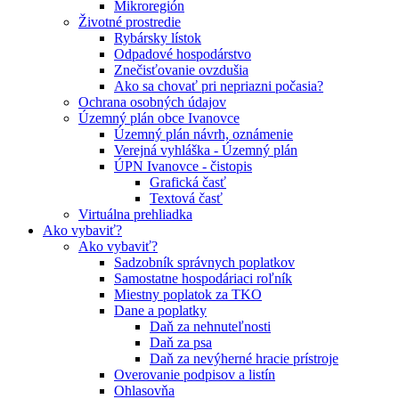
Mikroregión
Životné prostredie
Rybársky lístok
Odpadové hospodárstvo
Znečisťovanie ovzdušia
Ako sa chovať pri nepriazni počasia?
Ochrana osobných údajov
Územný plán obce Ivanovce
Územný plán návrh, oznámenie
Verejná vyhláška - Územný plán
ÚPN Ivanovce - čistopis
Grafická časť
Textová časť
Virtuálna prehliadka
Ako vybaviť?
Ako vybaviť?
Sadzobník správnych poplatkov
Samostatne hospodáriaci roľník
Miestny poplatok za TKO
Dane a poplatky
Daň za nehnuteľnosti
Daň za psa
Daň za nevýherné hracie prístroje
Overovanie podpisov a listín
Ohlasovňa