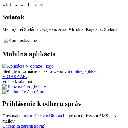
31
1
2
3
4
5
6
Sviatok
Meniny má
Štefánia
, Kajetán, Afra, Afrodita, Kajetána, Štefana
Mobilná aplikácia
Sledujte informácie z nášho webu v
mobilnej aplikácii -
V OBRAZE.
Voľne k stiahnutiu:
Prihlásenie k odberu správ
Dostávajte
informácie z nášho webu
prostredníctvom SMS a e-
mailov
Chcem sa zaregistrovať