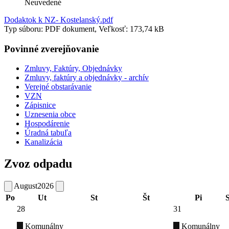
Neuvedené
Dodaktok k NZ- Kostelanský.pdf
Typ súboru: PDF dokument, Veľkosť: 173,74 kB
Povinné zverejňovanie
Zmluvy, Faktúry, Objednávky
Zmluvy, faktúry a objednávky - archív
Verejné obstarávanie
VZN
Zápisnice
Uznesenia obce
Hospodárenie
Úradná tabuľa
Kanalizácia
Zvoz odpadu
August
2026
Po
Ut
St
Št
Pi
28
31
Komunálny
Komunálny