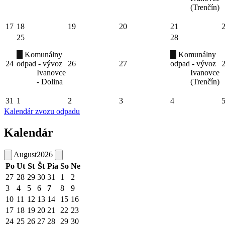
(Trenčín)
17
18
19
20
21
25
28
Komunálny
Komunálny
24
odpad - vývoz
26
27
odpad - vývoz
Ivanovce
Ivanovce
- Dolina
(Trenčín)
31
1
2
3
4
Kalendár zvozu odpadu
Kalendár
August
2026
Po
Ut
St
Št
Pia
So
Ne
27
28
29
30
31
1
2
3
4
5
6
7
8
9
10
11
12
13
14
15
16
17
18
19
20
21
22
23
24
25
26
27
28
29
30