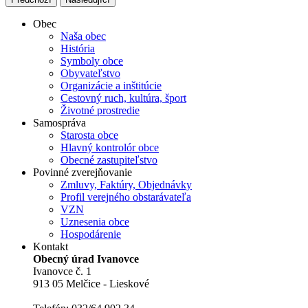
Obec
Naša obec
História
Symboly obce
Obyvateľstvo
Organizácie a inštitúcie
Cestovný ruch, kultúra, šport
Životné prostredie
Samospráva
Starosta obce
Hlavný kontrolór obce
Obecné zastupiteľstvo
Povinné zverejňovanie
Zmluvy, Faktúry, Objednávky
Profil verejného obstarávateľa
VZN
Uznesenia obce
Hospodárenie
Kontakt
Obecný úrad Ivanovce
Ivanovce č. 1
913 05 Melčice - Lieskové