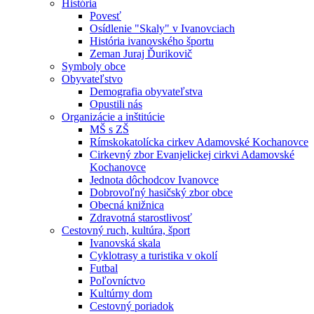
História
Povesť
Osídlenie "Skaly" v Ivanovciach
História ivanovského športu
Zeman Juraj Ďurikovič
Symboly obce
Obyvateľstvo
Demografia obyvateľstva
Opustili nás
Organizácie a inštitúcie
MŠ s ZŠ
Rímskokatolícka cirkev Adamovské Kochanovce
Cirkevný zbor Evanjelickej cirkvi Adamovské
Kochanovce
Jednota dôchodcov Ivanovce
Dobrovoľný hasičský zbor obce
Obecná knižnica
Zdravotná starostlivosť
Cestovný ruch, kultúra, šport
Ivanovská skala
Cyklotrasy a turistika v okolí
Futbal
Poľovníctvo
Kultúrny dom
Cestovný poriadok