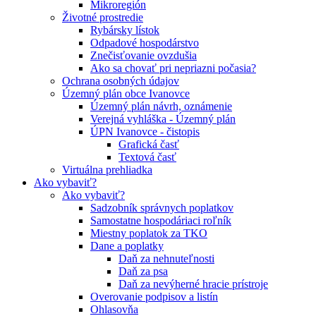
Mikroregión
Životné prostredie
Rybársky lístok
Odpadové hospodárstvo
Znečisťovanie ovzdušia
Ako sa chovať pri nepriazni počasia?
Ochrana osobných údajov
Územný plán obce Ivanovce
Územný plán návrh, oznámenie
Verejná vyhláška - Územný plán
ÚPN Ivanovce - čistopis
Grafická časť
Textová časť
Virtuálna prehliadka
Ako vybaviť?
Ako vybaviť?
Sadzobník správnych poplatkov
Samostatne hospodáriaci roľník
Miestny poplatok za TKO
Dane a poplatky
Daň za nehnuteľnosti
Daň za psa
Daň za nevýherné hracie prístroje
Overovanie podpisov a listín
Ohlasovňa