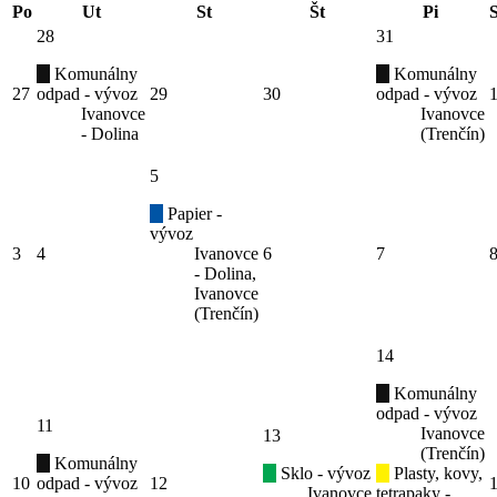
Po
Ut
St
Št
Pi
28
31
Komunálny
Komunálny
27
odpad - vývoz
29
30
odpad - vývoz
Ivanovce
Ivanovce
- Dolina
(Trenčín)
5
Papier -
vývoz
3
4
Ivanovce
6
7
- Dolina,
Ivanovce
(Trenčín)
14
Komunálny
odpad - vývoz
11
Ivanovce
13
(Trenčín)
Komunálny
Sklo - vývoz
Plasty, kovy,
10
odpad - vývoz
12
Ivanovce
tetrapaky -