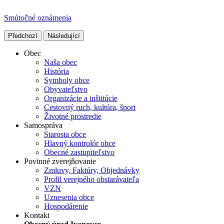
Smútočné oznámenia
Předchozí
Následující
Obec
Naša obec
História
Symboly obce
Obyvateľstvo
Organizácie a inštitúcie
Cestovný ruch, kultúra, šport
Životné prostredie
Samospráva
Starosta obce
Hlavný kontrolór obce
Obecné zastupiteľstvo
Povinné zverejňovanie
Zmluvy, Faktúry, Objednávky
Profil verejného obstarávateľa
VZN
Uznesenia obce
Hospodárenie
Kontakt