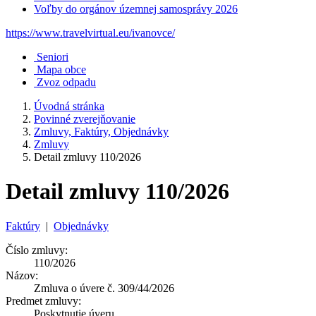
Voľby do orgánov územnej samosprávy 2026
https://www.travelvirtual.eu/ivanovce/
Seniori
Mapa obce
Zvoz odpadu
Úvodná stránka
Povinné zverejňovanie
Zmluvy, Faktúry, Objednávky
Zmluvy
Detail zmluvy 110/2026
Detail zmluvy 110/2026
Faktúry
|
Objednávky
Číslo zmluvy:
110/2026
Názov:
Zmluva o úvere č. 309/44/2026
Predmet zmluvy:
Poskytnutie úveru