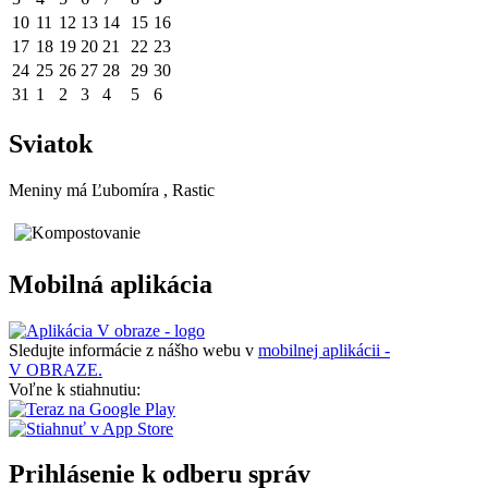
10
11
12
13
14
15
16
17
18
19
20
21
22
23
24
25
26
27
28
29
30
31
1
2
3
4
5
6
Sviatok
Meniny má
Ľubomíra
, Rastic
Mobilná aplikácia
Sledujte informácie z nášho webu v
mobilnej aplikácii -
V OBRAZE.
Voľne k stiahnutiu:
Prihlásenie k odberu správ