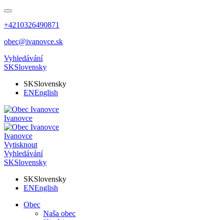
+4210326490871
obec@ivanovce.sk
Vyhledávání
SK
Slovensky
SK
Slovensky
EN
English
Ivanovce
Ivanovce
Vytisknout
Vyhledávání
SK
Slovensky
SK
Slovensky
EN
English
Obec
Naša obec