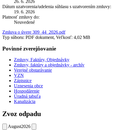
26. 6. 2026
Dátum uzatvorenia/udelenia súhlasu s uzatvorením zmluvy:
19. 6. 2026
Platnosť zmluvy do:
Neuvedené
Zmluva o úvere 309_44_2026.pdf
Typ súboru: PDF dokument, Veľkosť: 4,02 MB
Povinné zverejňovanie
Zmluvy, Faktúry, Objednávky
Zmluvy, faktúry a objednávky - archív
Verejné obstarávanie
VZN
Zápisnice
Uznesenia obce
Hospodárenie
Úradná tabuľa
Kanalizácia
Zvoz odpadu
August
2026