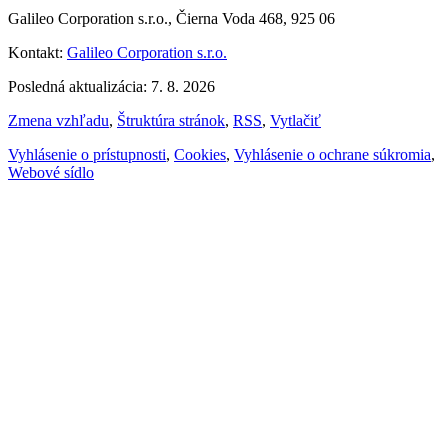
Galileo Corporation s.r.o., Čierna Voda 468, 925 06
Kontakt:
Galileo Corporation s.r.o.
Posledná aktualizácia: 7. 8. 2026
Zmena vzhľadu
,
Štruktúra stránok
,
RSS
,
Vytlačiť
Vyhlásenie o prístupnosti
,
Cookies
,
Vyhlásenie o ochrane súkromia
,
Webové sídlo