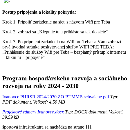
Postup pripojenia a lokality pokrytia:
Krok 1: Pripojiť zariadenie na sieť s názvom Wifi pre Teba
Krok 2: zobrazí sa „Klepnite tu a prihláste sa tak do siete“
Krok 3: Po pripojení zariadenia na Wifi pre Teba sa Vám zobrazí
prvá úvodná stránka poskytovanej služby WIFI PRE TEBA:
„Prihlásenie do služby Wifi pre Teba – bezplatný prístup k internetu
– klikni tu – pripojené“
Program hospodárskeho rozvoja a sociálneho
rozvoja na roky 2024 - 2030
Ivanovce PHRSR 2024-2030 ZO BTMMB schvalene.pdf
Typ:
PDF dokument, Velkosť: 4.59 MB
Projektové zámery Ivanovce.docx
Typ: DOCX dokument, Velkosť:
39.59 kB
športová infraštruktúra sa nachádza na strane 111