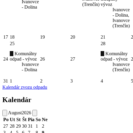
Ivanovce
(Trenčín)
vývoz
- Dolina
Ivanovce
- Dolina,
Ivanovce
(Trenčín)
17
18
19
20
21
25
28
Komunálny
Komunálny
24
odpad - vývoz
26
27
odpad - vývoz
Ivanovce
Ivanovce
- Dolina
(Trenčín)
31
1
2
3
4
Kalendár zvozu odpadu
Kalendár
August
2026
Po
Ut
St
Št
Pia
So
Ne
27
28
29
30
31
1
2
3
4
5
6
7
8
9