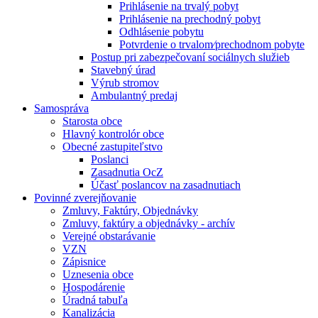
Prihlásenie na trvalý pobyt
Prihlásenie na prechodný pobyt
Odhlásenie pobytu
Potvrdenie o trvalom⁄prechodnom pobyte
Postup pri zabezpečovaní sociálnych služieb
Stavebný úrad
Výrub stromov
Ambulantný predaj
Samospráva
Starosta obce
Hlavný kontrolór obce
Obecné zastupiteľstvo
Poslanci
Zasadnutia OcZ
Účasť poslancov na zasadnutiach
Povinné zverejňovanie
Zmluvy, Faktúry, Objednávky
Zmluvy, faktúry a objednávky - archív
Verejné obstarávanie
VZN
Zápisnice
Uznesenia obce
Hospodárenie
Úradná tabuľa
Kanalizácia