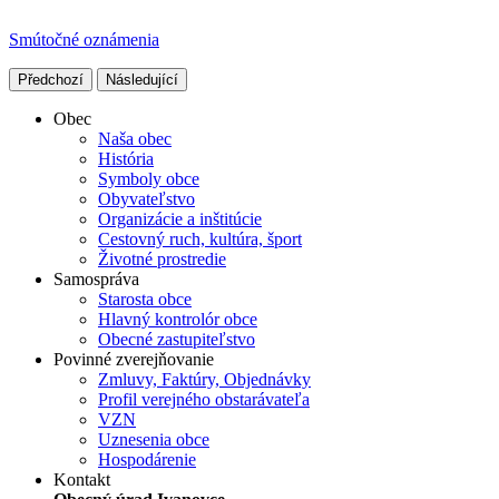
Smútočné oznámenia
Předchozí
Následující
Obec
Naša obec
História
Symboly obce
Obyvateľstvo
Organizácie a inštitúcie
Cestovný ruch, kultúra, šport
Životné prostredie
Samospráva
Starosta obce
Hlavný kontrolór obce
Obecné zastupiteľstvo
Povinné zverejňovanie
Zmluvy, Faktúry, Objednávky
Profil verejného obstarávateľa
VZN
Uznesenia obce
Hospodárenie
Kontakt