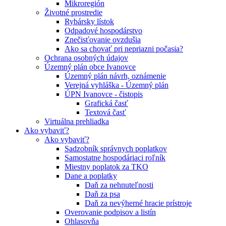
Mikroregión
Životné prostredie
Rybársky lístok
Odpadové hospodárstvo
Znečisťovanie ovzdušia
Ako sa chovať pri nepriazni počasia?
Ochrana osobných údajov
Územný plán obce Ivanovce
Územný plán návrh, oznámenie
Verejná vyhláška - Územný plán
ÚPN Ivanovce - čistopis
Grafická časť
Textová časť
Virtuálna prehliadka
Ako vybaviť?
Ako vybaviť?
Sadzobník správnych poplatkov
Samostatne hospodáriaci roľník
Miestny poplatok za TKO
Dane a poplatky
Daň za nehnuteľnosti
Daň za psa
Daň za nevýherné hracie prístroje
Overovanie podpisov a listín
Ohlasovňa