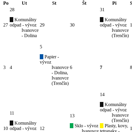
Po
Ut
St
Št
Pi
28
31
Komunálny
Komunálny
27
odpad - vývoz
29
30
odpad - vývoz
Ivanovce
Ivanovce
- Dolina
(Trenčín)
5
Papier -
vývoz
3
4
Ivanovce
6
7
- Dolina,
Ivanovce
(Trenčín)
14
Komunálny
odpad - vývoz
11
Ivanovce
13
(Trenčín)
Komunálny
Sklo - vývoz
Plasty, kovy,
10
odpad - vývoz
12
Ivanovce
tetrapaky -