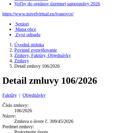
Voľby do orgánov územnej samosprávy 2026
https://www.travelvirtual.eu/ivanovce/
Seniori
Mapa obce
Zvoz odpadu
Úvodná stránka
Povinné zverejňovanie
Zmluvy, Faktúry, Objednávky
Zmluvy
Detail zmluvy 106/2026
Detail zmluvy 106/2026
Faktúry
|
Objednávky
Číslo zmluvy:
106/2026
Názov:
Zmluva o úvere č. 309/45/2026
Predmet zmluvy:
Poskytnutie úveru