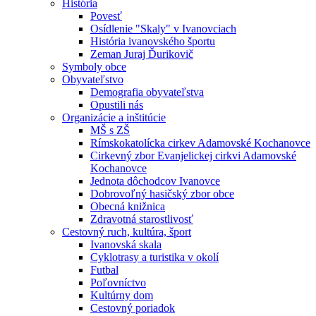
História
Povesť
Osídlenie "Skaly" v Ivanovciach
História ivanovského športu
Zeman Juraj Ďurikovič
Symboly obce
Obyvateľstvo
Demografia obyvateľstva
Opustili nás
Organizácie a inštitúcie
MŠ s ZŠ
Rímskokatolícka cirkev Adamovské Kochanovce
Cirkevný zbor Evanjelickej cirkvi Adamovské
Kochanovce
Jednota dôchodcov Ivanovce
Dobrovoľný hasičský zbor obce
Obecná knižnica
Zdravotná starostlivosť
Cestovný ruch, kultúra, šport
Ivanovská skala
Cyklotrasy a turistika v okolí
Futbal
Poľovníctvo
Kultúrny dom
Cestovný poriadok