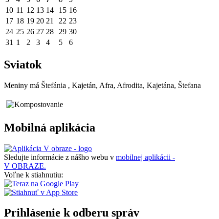
10
11
12
13
14
15
16
17
18
19
20
21
22
23
24
25
26
27
28
29
30
31
1
2
3
4
5
6
Sviatok
Meniny má
Štefánia
, Kajetán, Afra, Afrodita, Kajetána, Štefana
Mobilná aplikácia
Sledujte informácie z nášho webu v
mobilnej aplikácii -
V OBRAZE.
Voľne k stiahnutiu:
Prihlásenie k odberu správ