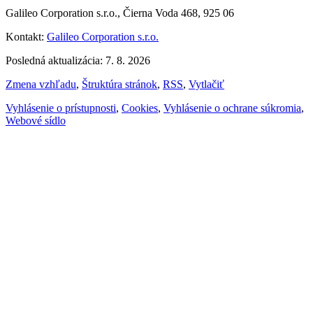
Galileo Corporation s.r.o., Čierna Voda 468, 925 06
Kontakt:
Galileo Corporation s.r.o.
Posledná aktualizácia: 7. 8. 2026
Zmena vzhľadu
,
Štruktúra stránok
,
RSS
,
Vytlačiť
Vyhlásenie o prístupnosti
,
Cookies
,
Vyhlásenie o ochrane súkromia
,
Webové sídlo