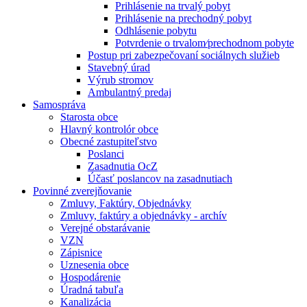
Prihlásenie na trvalý pobyt
Prihlásenie na prechodný pobyt
Odhlásenie pobytu
Potvrdenie o trvalom⁄prechodnom pobyte
Postup pri zabezpečovaní sociálnych služieb
Stavebný úrad
Výrub stromov
Ambulantný predaj
Samospráva
Starosta obce
Hlavný kontrolór obce
Obecné zastupiteľstvo
Poslanci
Zasadnutia OcZ
Účasť poslancov na zasadnutiach
Povinné zverejňovanie
Zmluvy, Faktúry, Objednávky
Zmluvy, faktúry a objednávky - archív
Verejné obstarávanie
VZN
Zápisnice
Uznesenia obce
Hospodárenie
Úradná tabuľa
Kanalizácia