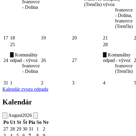
Ivanovce
(Trenčín)
vývoz
- Dolina
Ivanovce
- Dolina,
Ivanovce
(Trenčín)
17
18
19
20
21
25
28
Komunálny
Komunálny
24
odpad - vývoz
26
27
odpad - vývoz
Ivanovce
Ivanovce
- Dolina
(Trenčín)
31
1
2
3
4
Kalendár zvozu odpadu
Kalendár
August
2026
Po
Ut
St
Št
Pia
So
Ne
27
28
29
30
31
1
2
3
4
5
6
7
8
9