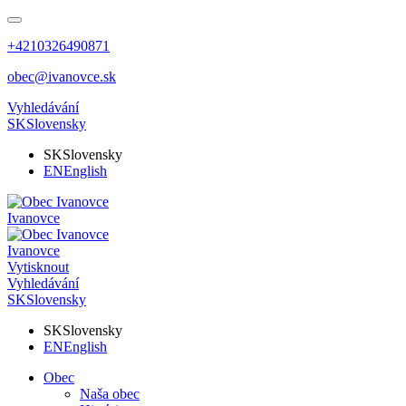
+4210326490871
obec@ivanovce.sk
Vyhledávání
SK
Slovensky
SK
Slovensky
EN
English
Ivanovce
Ivanovce
Vytisknout
Vyhledávání
SK
Slovensky
SK
Slovensky
EN
English
Obec
Naša obec