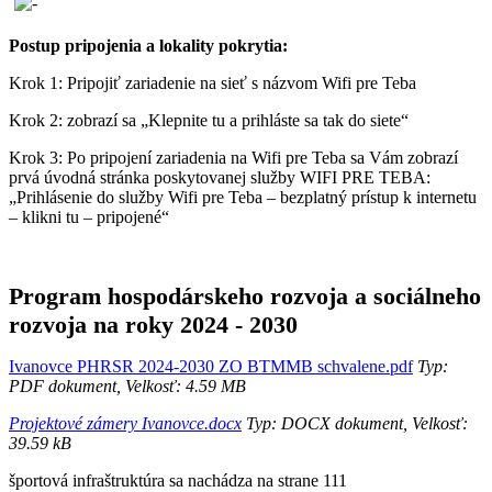
Postup pripojenia a lokality pokrytia:
Krok 1: Pripojiť zariadenie na sieť s názvom Wifi pre Teba
Krok 2: zobrazí sa „Klepnite tu a prihláste sa tak do siete“
Krok 3: Po pripojení zariadenia na Wifi pre Teba sa Vám zobrazí
prvá úvodná stránka poskytovanej služby WIFI PRE TEBA:
„Prihlásenie do služby Wifi pre Teba – bezplatný prístup k internetu
– klikni tu – pripojené“
Program hospodárskeho rozvoja a sociálneho
rozvoja na roky 2024 - 2030
Ivanovce PHRSR 2024-2030 ZO BTMMB schvalene.pdf
Typ:
PDF dokument, Velkosť: 4.59 MB
Projektové zámery Ivanovce.docx
Typ: DOCX dokument, Velkosť:
39.59 kB
športová infraštruktúra sa nachádza na strane 111