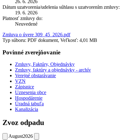
26. 6. 2026
Dátum uzatvorenia/udelenia súhlasu s uzatvorením zmluvy:
19. 6. 2026
Platnosť zmluvy do:
Neuvedené
Zmluva o úvere 309_45_2026.pdf
Typ súboru: PDF dokument, Veľkosť: 4,01 MB
Povinné zverejňovanie
Zmluvy, Faktúry, Objednávky
Zmluvy, faktúry a objednávky - archív
Verejné obstarávanie
VZN
Zápisnice
Uznesenia obce
Hospodárenie
Úradná tabuľa
Kanalizácia
Zvoz odpadu
August
2026