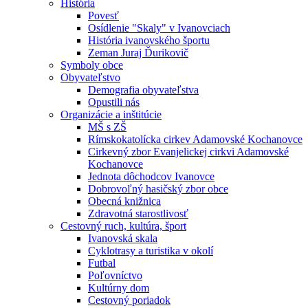
História
Povesť
Osídlenie "Skaly" v Ivanovciach
História ivanovského športu
Zeman Juraj Ďurikovič
Symboly obce
Obyvateľstvo
Demografia obyvateľstva
Opustili nás
Organizácie a inštitúcie
MŠ s ZŠ
Rímskokatolícka cirkev Adamovské Kochanovce
Cirkevný zbor Evanjelickej cirkvi Adamovské
Kochanovce
Jednota dôchodcov Ivanovce
Dobrovoľný hasičský zbor obce
Obecná knižnica
Zdravotná starostlivosť
Cestovný ruch, kultúra, šport
Ivanovská skala
Cyklotrasy a turistika v okolí
Futbal
Poľovníctvo
Kultúrny dom
Cestovný poriadok