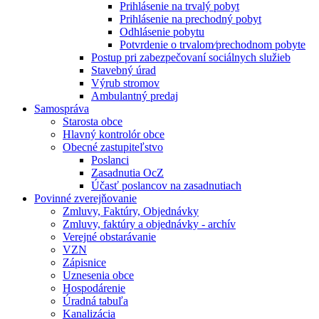
Prihlásenie na trvalý pobyt
Prihlásenie na prechodný pobyt
Odhlásenie pobytu
Potvrdenie o trvalom⁄prechodnom pobyte
Postup pri zabezpečovaní sociálnych služieb
Stavebný úrad
Výrub stromov
Ambulantný predaj
Samospráva
Starosta obce
Hlavný kontrolór obce
Obecné zastupiteľstvo
Poslanci
Zasadnutia OcZ
Účasť poslancov na zasadnutiach
Povinné zverejňovanie
Zmluvy, Faktúry, Objednávky
Zmluvy, faktúry a objednávky - archív
Verejné obstarávanie
VZN
Zápisnice
Uznesenia obce
Hospodárenie
Úradná tabuľa
Kanalizácia