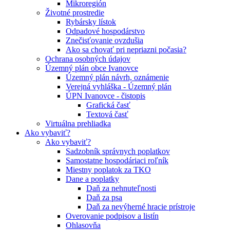
Mikroregión
Životné prostredie
Rybársky lístok
Odpadové hospodárstvo
Znečisťovanie ovzdušia
Ako sa chovať pri nepriazni počasia?
Ochrana osobných údajov
Územný plán obce Ivanovce
Územný plán návrh, oznámenie
Verejná vyhláška - Územný plán
ÚPN Ivanovce - čistopis
Grafická časť
Textová časť
Virtuálna prehliadka
Ako vybaviť?
Ako vybaviť?
Sadzobník správnych poplatkov
Samostatne hospodáriaci roľník
Miestny poplatok za TKO
Dane a poplatky
Daň za nehnuteľnosti
Daň za psa
Daň za nevýherné hracie prístroje
Overovanie podpisov a listín
Ohlasovňa