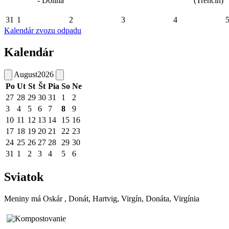
- Dolina
(Trenčín)
31
1
2
3
4
Kalendár zvozu odpadu
Kalendár
August
2026
Po
Ut
St
Št
Pia
So
Ne
27
28
29
30
31
1
2
3
4
5
6
7
8
9
10
11
12
13
14
15
16
17
18
19
20
21
22
23
24
25
26
27
28
29
30
31
1
2
3
4
5
6
Sviatok
Meniny má
Oskár
, Donát, Hartvig, Virgín, Donáta, Virgínia