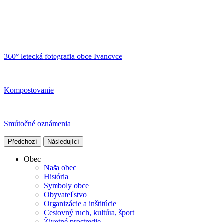
360° letecká fotografia obce Ivanovce
Kompostovanie
Smútočné oznámenia
Předchozí
Následující
Obec
Naša obec
História
Symboly obce
Obyvateľstvo
Organizácie a inštitúcie
Cestovný ruch, kultúra, šport
Životné prostredie