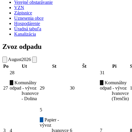
Verejné obstarávanie
VZN
Zápisnice
Uznesenia obce
Hospodárenie
Úradná tabuľa
Kanalizácia
Zvoz odpadu
August
2026
Po
Ut
St
Št
Pi
28
31
Komunálny
Komunálny
27
odpad - vývoz
29
30
odpad - vývoz
Ivanovce
Ivanovce
- Dolina
(Trenčín)
5
Papier -
vývoz
3
4
Ivanovce
6
7