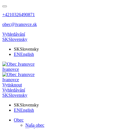
+4210326490871
obec@ivanovce.sk
Vyhledávání
SK
Slovensky
SK
Slovensky
EN
English
Ivanovce
Ivanovce
Vytisknout
Vyhledávání
SK
Slovensky
SK
Slovensky
EN
English
Obec
Naša obec