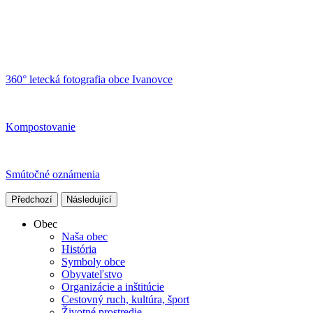
360° letecká fotografia obce Ivanovce
Kompostovanie
Smútočné oznámenia
Předchozí
Následující
Obec
Naša obec
História
Symboly obce
Obyvateľstvo
Organizácie a inštitúcie
Cestovný ruch, kultúra, šport
Životné prostredie