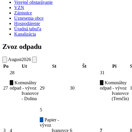
Verejné obstarávanie
VZN
Zápisnice
Uznesenia obce
Hospodárenie
Úradná tabuľa
Kanalizácia
Zvoz odpadu
August
2026
Po
Ut
St
Št
Pi
28
31
Komunálny
Komunálny
27
odpad - vývoz
29
30
odpad - vývoz
Ivanovce
Ivanovce
- Dolina
(Trenčín)
5
Papier -
vývoz
3
4
Ivanovce
6
7