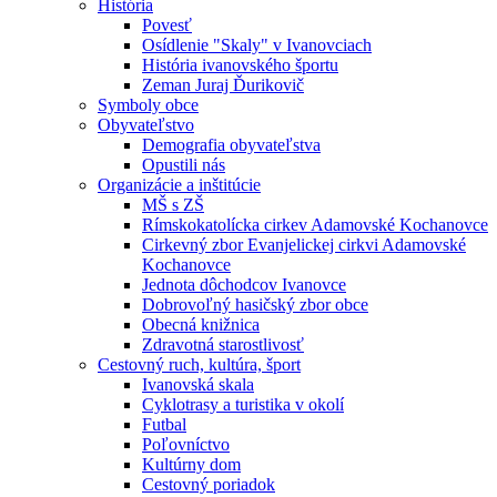
História
Povesť
Osídlenie "Skaly" v Ivanovciach
História ivanovského športu
Zeman Juraj Ďurikovič
Symboly obce
Obyvateľstvo
Demografia obyvateľstva
Opustili nás
Organizácie a inštitúcie
MŠ s ZŠ
Rímskokatolícka cirkev Adamovské Kochanovce
Cirkevný zbor Evanjelickej cirkvi Adamovské
Kochanovce
Jednota dôchodcov Ivanovce
Dobrovoľný hasičský zbor obce
Obecná knižnica
Zdravotná starostlivosť
Cestovný ruch, kultúra, šport
Ivanovská skala
Cyklotrasy a turistika v okolí
Futbal
Poľovníctvo
Kultúrny dom
Cestovný poriadok