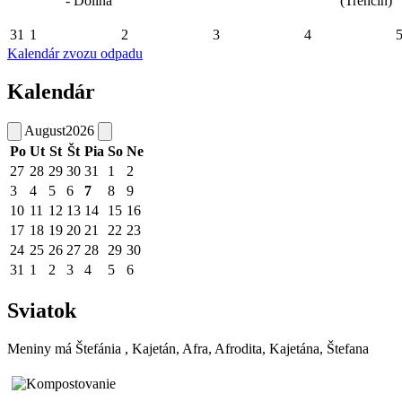
- Dolina
(Trenčín)
31
1
2
3
4
Kalendár zvozu odpadu
Kalendár
August
2026
Po
Ut
St
Št
Pia
So
Ne
27
28
29
30
31
1
2
3
4
5
6
7
8
9
10
11
12
13
14
15
16
17
18
19
20
21
22
23
24
25
26
27
28
29
30
31
1
2
3
4
5
6
Sviatok
Meniny má
Štefánia
, Kajetán, Afra, Afrodita, Kajetána, Štefana