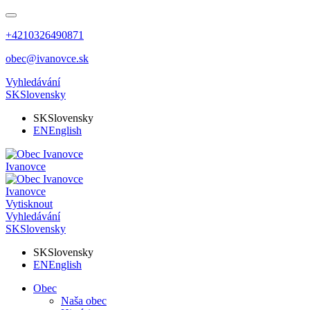
+4210326490871
obec@ivanovce.sk
Vyhledávání
SK
Slovensky
SK
Slovensky
EN
English
Ivanovce
Ivanovce
Vytisknout
Vyhledávání
SK
Slovensky
SK
Slovensky
EN
English
Obec
Naša obec