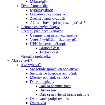
Mikroregión
Životné prostredie
Rybársky lístok
Odpadové hospodárstvo
Znečisťovanie ovzdušia
Ako sa chovať pri nepriazni počasia?
Ochrana osobných údajov
Územný plán obce Ivanovce
Územný plán návrh, oznámenie
Verejná vyhláška - Územný plán
ÚPN Ivanovce - čistopis
Grafická časť
Textová časť
Virtuálna prehliadka
Ako vybaviť?
Ako vybaviť?
Sadzobník správnych poplatkov
Samostatne hospodáriaci roľník
Miestny poplatok za TKO
Dane a poplatky
Daň za nehnuteľnosti
Daň za psa
Daň za nevýherné hracie prístroje
Overovanie podpisov a listín
Ohlasovňa