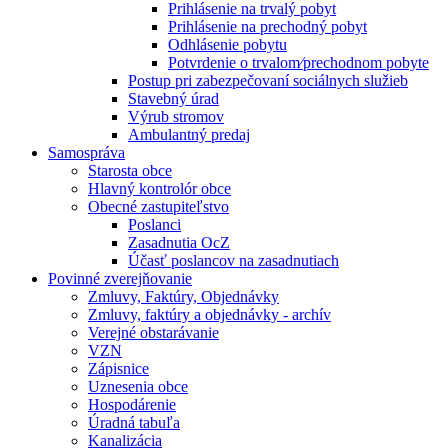
Prihlásenie na trvalý pobyt
Prihlásenie na prechodný pobyt
Odhlásenie pobytu
Potvrdenie o trvalom⁄prechodnom pobyte
Postup pri zabezpečovaní sociálnych služieb
Stavebný úrad
Výrub stromov
Ambulantný predaj
Samospráva
Starosta obce
Hlavný kontrolór obce
Obecné zastupiteľstvo
Poslanci
Zasadnutia OcZ
Účasť poslancov na zasadnutiach
Povinné zverejňovanie
Zmluvy, Faktúry, Objednávky
Zmluvy, faktúry a objednávky - archív
Verejné obstarávanie
VZN
Zápisnice
Uznesenia obce
Hospodárenie
Úradná tabuľa
Kanalizácia