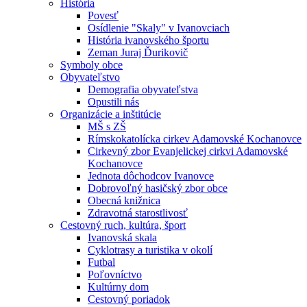
História
Povesť
Osídlenie "Skaly" v Ivanovciach
História ivanovského športu
Zeman Juraj Ďurikovič
Symboly obce
Obyvateľstvo
Demografia obyvateľstva
Opustili nás
Organizácie a inštitúcie
MŠ s ZŠ
Rímskokatolícka cirkev Adamovské Kochanovce
Cirkevný zbor Evanjelickej cirkvi Adamovské
Kochanovce
Jednota dôchodcov Ivanovce
Dobrovoľný hasičský zbor obce
Obecná knižnica
Zdravotná starostlivosť
Cestovný ruch, kultúra, šport
Ivanovská skala
Cyklotrasy a turistika v okolí
Futbal
Poľovníctvo
Kultúrny dom
Cestovný poriadok