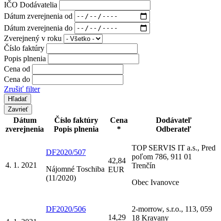
IČO Dodávatelia
Dátum zverejnenia od
Dátum zverejnenia do
Zverejnený v roku
Číslo faktúry
Popis plnenia
Cena od
Cena do
Zrušiť filter
Zavrieť
Dátum
Číslo faktúry
Cena
Dodávateľ
zverejnenia
Popis plnenia
*
Odberateľ
TOP SERVIS IT a.s., Pred
DF2020/507
poľom 786, 911 01
42,84
4. 1. 2021
Trenčín
Nájomné Toschiba
EUR
(11/2020)
Obec Ivanovce
DF2020/506
2-morrow, s.r.o., 113, 059
14,29
18 Kravany