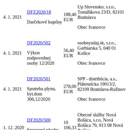
Up Slovensko, s.r.o.,
DFZ2020/18
Tomášikova 23/D, 82101
188,40
4. 1. 2021
Bratislava
EUR
Darčekové kupóny
Obec Ivanovce
DF2020/502
osobnyudaj.sk, s.r.o.,
Garbiarska 5, 040 01
56,40
Výkon
4. 1. 2021
Košice
EUR
zodpovednej
osoby 12/2020
Obec Ivanovce
DF2020/501
SPP - distribúcia, a.s.,
Plátennícka 19013/2,
278,00
Spotreba plynu,
4. 1. 2021
82109 Bratislava-Ružinov
EUR
byt.dom
306,12/2020
Obec Ivanovce
Obecné služby Nová
DF2020/500
Bošáca, s.r.o, Nová
10
Bošáca 79, 913 08 Nová
1. 12. 2020
106,33
Spevnené plochy