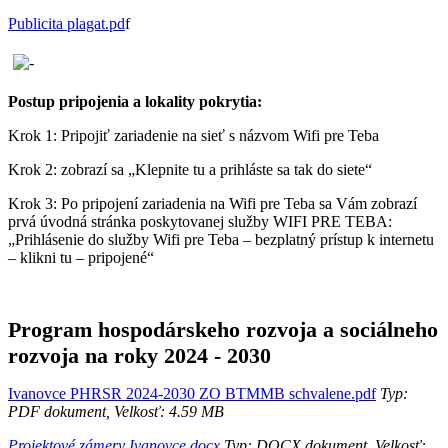
Publicita plagat.pd
f
Postup pripojenia a lokality pokrytia:
Krok 1: Pripojiť zariadenie na sieť s názvom Wifi pre Teba
Krok 2: zobrazí sa „Klepnite tu a prihláste sa tak do siete“
Krok 3: Po pripojení zariadenia na Wifi pre Teba sa Vám zobrazí
prvá úvodná stránka poskytovanej služby WIFI PRE TEBA:
„Prihlásenie do služby Wifi pre Teba – bezplatný prístup k internetu
– klikni tu – pripojené“
Program hospodárskeho rozvoja a sociálneho
rozvoja na roky 2024 - 2030
Ivanovce PHRSR 2024-2030 ZO BTMMB schvalene.pdf
Typ:
PDF dokument, Velkosť: 4.59 MB
Projektové zámery Ivanovce.docx
Typ: DOCX dokument, Velkosť: