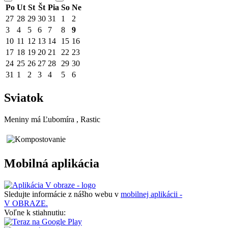
Po
Ut
St
Št
Pia
So
Ne
27
28
29
30
31
1
2
3
4
5
6
7
8
9
10
11
12
13
14
15
16
17
18
19
20
21
22
23
24
25
26
27
28
29
30
31
1
2
3
4
5
6
Sviatok
Meniny má
Ľubomíra
, Rastic
Mobilná aplikácia
Sledujte informácie z nášho webu v
mobilnej aplikácii -
V OBRAZE.
Voľne k stiahnutiu: