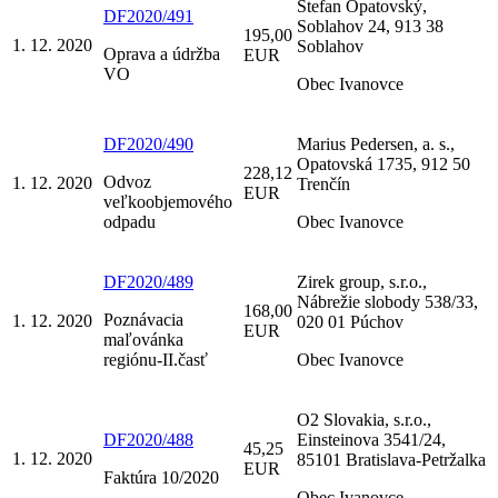
Štefan Opatovský,
DF2020/491
Soblahov 24, 913 38
195,00
1. 12. 2020
Soblahov
Oprava a údržba
EUR
VO
Obec Ivanovce
DF2020/490
Marius Pedersen, a. s.,
Opatovská 1735, 912 50
228,12
Odvoz
1. 12. 2020
Trenčín
EUR
veľkoobjemového
odpadu
Obec Ivanovce
DF2020/489
Zirek group, s.r.o.,
Nábrežie slobody 538/33,
168,00
Poznávacia
1. 12. 2020
020 01 Púchov
EUR
maľovánka
regiónu-II.časť
Obec Ivanovce
O2 Slovakia, s.r.o.,
DF2020/488
Einsteinova 3541/24,
45,25
1. 12. 2020
85101 Bratislava-Petržalka
EUR
Faktúra 10/2020
Obec Ivanovce