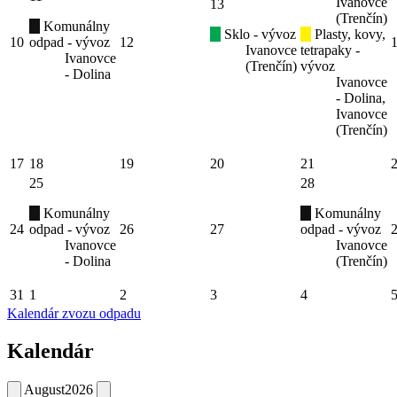
Ivanovce
13
(Trenčín)
Komunálny
Sklo - vývoz
Plasty, kovy,
10
odpad - vývoz
12
Ivanovce
tetrapaky -
Ivanovce
(Trenčín)
vývoz
- Dolina
Ivanovce
- Dolina,
Ivanovce
(Trenčín)
17
18
19
20
21
25
28
Komunálny
Komunálny
24
odpad - vývoz
26
27
odpad - vývoz
Ivanovce
Ivanovce
- Dolina
(Trenčín)
31
1
2
3
4
Kalendár zvozu odpadu
Kalendár
August
2026