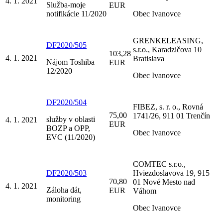
4. 1. 2021
Služba-moje
EUR
notifikácie 11/2020
Obec Ivanovce
GRENKELEASING,
DF2020/505
s.r.o., Karadzičova 10
103,28
4. 1. 2021
Bratislava
Nájom Toshiba
EUR
12/2020
Obec Ivanovce
DF2020/504
FIBEZ, s. r. o., Rovná
75,00
1741/26, 911 01 Trenčín
služby v oblasti
4. 1. 2021
EUR
BOZP a OPP,
Obec Ivanovce
EVC (11/2020)
COMTEC s.r.o.,
DF2020/503
Hviezdoslavova 19, 915
70,80
01 Nové Mesto nad
4. 1. 2021
Záloha dát,
EUR
Váhom
monitoring
Obec Ivanovce