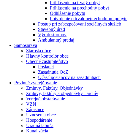
Prihlásenie na trvalý pobyt
Prihlásenie na prechodný pobyt
Odhlásenie pobytu
Potvrdenie o trvalom⁄prechodnom pobyte
Postup pri zabezpečovaní sociálnych služieb
Stavebný úrad
Výrub stromov
Ambulantný predaj
Samospráva
Starosta obce
Hlavný kontrolór obce
Obecné zastupiteľstvo
Poslanci
Zasadnutia OcZ
Účasť poslancov na zasadnutiach
Povinné zverejňovanie
Zmluvy, Faktúry, Objednávky
Zmluvy, faktúry a objednávky - archív
Verejné obstarávanie
VZN
Zápisnice
Uznesenia obce
Hospodárenie
Úradná tabuľa
Kanalizácia