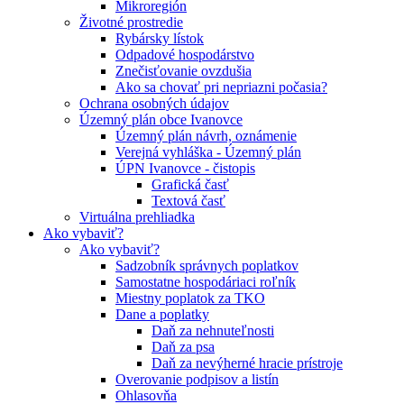
Mikroregión
Životné prostredie
Rybársky lístok
Odpadové hospodárstvo
Znečisťovanie ovzdušia
Ako sa chovať pri nepriazni počasia?
Ochrana osobných údajov
Územný plán obce Ivanovce
Územný plán návrh, oznámenie
Verejná vyhláška - Územný plán
ÚPN Ivanovce - čistopis
Grafická časť
Textová časť
Virtuálna prehliadka
Ako vybaviť?
Ako vybaviť?
Sadzobník správnych poplatkov
Samostatne hospodáriaci roľník
Miestny poplatok za TKO
Dane a poplatky
Daň za nehnuteľnosti
Daň za psa
Daň za nevýherné hracie prístroje
Overovanie podpisov a listín
Ohlasovňa