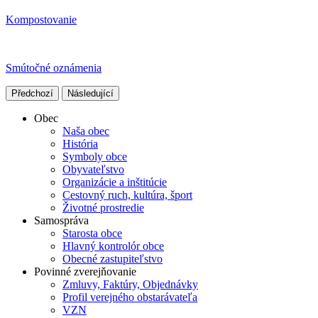
Kompostovanie
Smútočné oznámenia
Předchozí
Následující
Obec
Naša obec
História
Symboly obce
Obyvateľstvo
Organizácie a inštitúcie
Cestovný ruch, kultúra, šport
Životné prostredie
Samospráva
Starosta obce
Hlavný kontrolór obce
Obecné zastupiteľstvo
Povinné zverejňovanie
Zmluvy, Faktúry, Objednávky
Profil verejného obstarávateľa
VZN