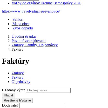
Voľby do orgánov územnej samosprávy 2026
https://www.travelvirtual.eu/ivanovce/
Seniori
Mapa obce
Zvoz odpadu
Úvodná stránka
Povinné zverejňovanie
Zmluvy, Faktúry, Objednávky
Faktúry
Faktúry
Zmluvy
Faktúry
Objednávky
Hľadaný výraz
Hľadať
Rozšírené hľadanie
Dodávateľ