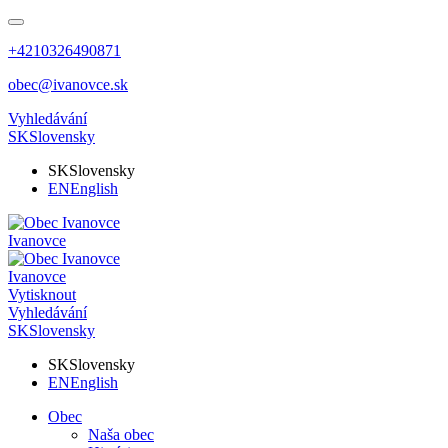
+4210326490871
obec@ivanovce.sk
Vyhledávání
SK
Slovensky
SK
Slovensky
EN
English
Ivanovce
Ivanovce
Vytisknout
Vyhledávání
SK
Slovensky
SK
Slovensky
EN
English
Obec
Naša obec