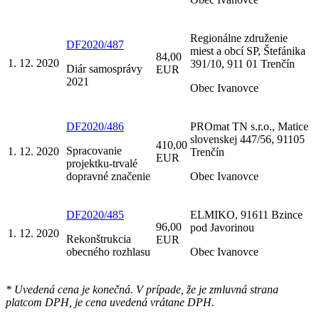
Regionálne združenie
DF2020/487
miest a obcí SP, Štefánika
84,00
1. 12. 2020
391/10, 911 01 Trenčín
Diár samosprávy
EUR
2021
Obec Ivanovce
DF2020/486
PROmat TN s.r.o., Matice
slovenskej 447/56, 91105
410,00
Spracovanie
1. 12. 2020
Trenčín
EUR
projektku-trvalé
dopravné značenie
Obec Ivanovce
DF2020/485
ELMIKO, 91611 Bzince
96,00
pod Javorinou
1. 12. 2020
Rekonštrukcia
EUR
obecného rozhlasu
Obec Ivanovce
* Uvedená cena je konečná. V prípade, že je zmluvná strana
platcom DPH, je cena uvedená vrátane DPH.