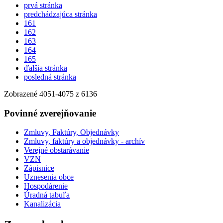
prvá stránka
predchádzajúca stránka
161
162
163
164
165
ďalšia stránka
posledná stránka
Zobrazené
4051
-
4075
z 6136
Povinné zverejňovanie
Zmluvy, Faktúry, Objednávky
Zmluvy, faktúry a objednávky - archív
Verejné obstarávanie
VZN
Zápisnice
Uznesenia obce
Hospodárenie
Úradná tabuľa
Kanalizácia