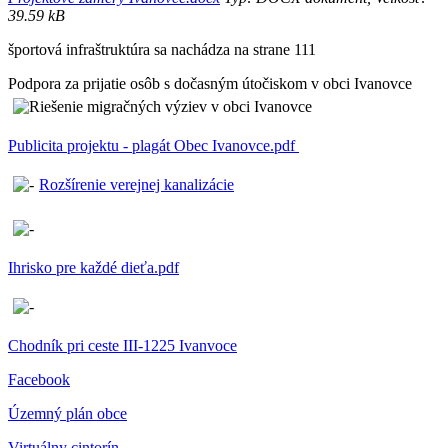
39.59 kB
športová infraštruktúra sa nachádza na strane 111
Podpora za prijatie osôb s dočasným útočiskom v obci Ivanovce
Publicita projektu - plagát Obec Ivanovce.pdf
Rozšírenie verejnej kanalizácie
Ihrisko pre každé dieťa.pdf
Chodník pri ceste III-1225 Ivanvoce
Facebook
Územný plán obce
Virtuálny cintorín