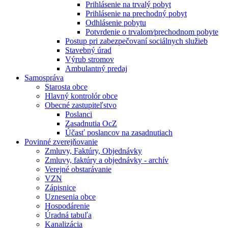
Prihlásenie na trvalý pobyt
Prihlásenie na prechodný pobyt
Odhlásenie pobytu
Potvrdenie o trvalom⁄prechodnom pobyte
Postup pri zabezpečovaní sociálnych služieb
Stavebný úrad
Výrub stromov
Ambulantný predaj
Samospráva
Starosta obce
Hlavný kontrolór obce
Obecné zastupiteľstvo
Poslanci
Zasadnutia OcZ
Účasť poslancov na zasadnutiach
Povinné zverejňovanie
Zmluvy, Faktúry, Objednávky
Zmluvy, faktúry a objednávky - archív
Verejné obstarávanie
VZN
Zápisnice
Uznesenia obce
Hospodárenie
Úradná tabuľa
Kanalizácia