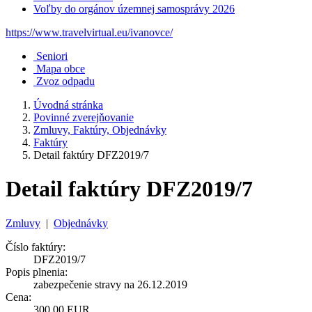
Voľby do orgánov územnej samosprávy 2026
https://www.travelvirtual.eu/ivanovce/
Seniori
Mapa obce
Zvoz odpadu
Úvodná stránka
Povinné zverejňovanie
Zmluvy, Faktúry, Objednávky
Faktúry
Detail faktúry DFZ2019/7
Detail faktúry DFZ2019/7
Zmluvy
|
Objednávky
Číslo faktúry:
DFZ2019/7
Popis plnenia:
zabezpečenie stravy na 26.12.2019
Cena:
300,00 EUR