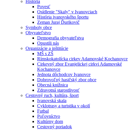
História
Povesť
Osídlenie "Skaly" v Ivanovciach
História ivanovského športu
Zeman Juraj Ďurikovič
Symboly obce
Obyvateľstvo
Demografia obyvateľstva
Opustili nás
Organizácie a inštitúcie
MŠ s ZŠ
Rímskokatolícka cirkev Adamovské Kochanovce
Cirkevný zbor Evanjelickej cirkvi Adamovské
Kochanovce
Jednota dôchodcov Ivanovce
Dobrovoľný hasičský zbor obce
Obecná knižnica
Zdravotná starostlivosť
Cestovný ruch, kultúra, šport
Ivanovská skala
Cyklotrasy a turistika v okolí
Futbal
Poľovníctvo
Kultúrny dom
Cestovný poriadok