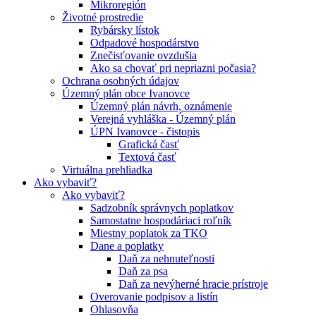
Mikroregión
Životné prostredie
Rybársky lístok
Odpadové hospodárstvo
Znečisťovanie ovzdušia
Ako sa chovať pri nepriazni počasia?
Ochrana osobných údajov
Územný plán obce Ivanovce
Územný plán návrh, oznámenie
Verejná vyhláška - Územný plán
ÚPN Ivanovce - čistopis
Grafická časť
Textová časť
Virtuálna prehliadka
Ako vybaviť?
Ako vybaviť?
Sadzobník správnych poplatkov
Samostatne hospodáriaci roľník
Miestny poplatok za TKO
Dane a poplatky
Daň za nehnuteľnosti
Daň za psa
Daň za nevýherné hracie prístroje
Overovanie podpisov a listín
Ohlasovňa