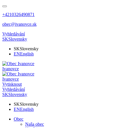
+4210326490871
obec@ivanovce.sk
Vyhledávání
SK
Slovensky
SK
Slovensky
EN
English
Ivanovce
Ivanovce
Vytisknout
Vyhledávání
SK
Slovensky
SK
Slovensky
EN
English
Obec
Naša obec