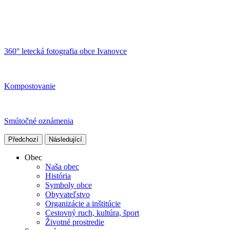
360° letecká fotografia obce Ivanovce
Kompostovanie
Smútočné oznámenia
Předchozí
Následující
Obec
Naša obec
História
Symboly obce
Obyvateľstvo
Organizácie a inštitúcie
Cestovný ruch, kultúra, šport
Životné prostredie