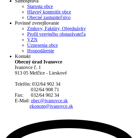
Samospráva
Starosta obce
Hlavný kontrolór obce
Obecné zastupiteľstvo
Povinné zverejňovanie
Zmluvy, Faktúry, Objednávky
Profil verejného obstarávateľa
VZN
Uznesenia obce
Hospodárenie
Kontakt
Obecný úrad Ivanovce
Ivanovce č. 1
913 05 Melčice - Lieskové
Telefón: 032/64 902 34
032/64 908 71
Fax: 032/64 902 34
E-Mail:
obec@ivanovce.sk
ekonom@ivanovce.sk