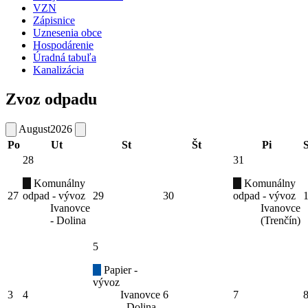
VZN
Zápisnice
Uznesenia obce
Hospodárenie
Úradná tabuľa
Kanalizácia
Zvoz odpadu
August
2026
Po
Ut
St
Št
Pi
28
31
Komunálny
Komunálny
27
odpad - vývoz
29
30
odpad - vývoz
Ivanovce
Ivanovce
- Dolina
(Trenčín)
5
Papier -
vývoz
3
4
Ivanovce
6
7
- Dolina,