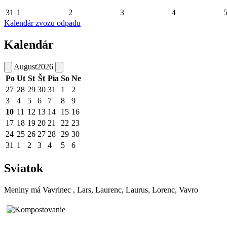
31
1
2
3
4
Kalendár zvozu odpadu
Kalendár
August
2026
Po
Ut
St
Št
Pia
So
Ne
27
28
29
30
31
1
2
3
4
5
6
7
8
9
10
11
12
13
14
15
16
17
18
19
20
21
22
23
24
25
26
27
28
29
30
31
1
2
3
4
5
6
Sviatok
Meniny má
Vavrinec
, Lars, Laurenc, Laurus, Lorenc, Vavro