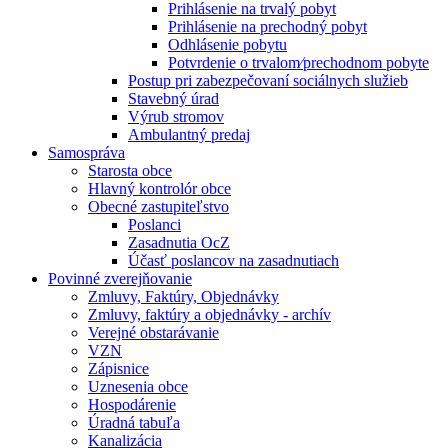
Prihlásenie na trvalý pobyt
Prihlásenie na prechodný pobyt
Odhlásenie pobytu
Potvrdenie o trvalom⁄prechodnom pobyte
Postup pri zabezpečovaní sociálnych služieb
Stavebný úrad
Výrub stromov
Ambulantný predaj
Samospráva
Starosta obce
Hlavný kontrolór obce
Obecné zastupiteľstvo
Poslanci
Zasadnutia OcZ
Účasť poslancov na zasadnutiach
Povinné zverejňovanie
Zmluvy, Faktúry, Objednávky
Zmluvy, faktúry a objednávky - archív
Verejné obstarávanie
VZN
Zápisnice
Uznesenia obce
Hospodárenie
Úradná tabuľa
Kanalizácia