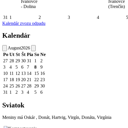
Ivanovce
Ivanovce
- Dolina
(Trenčín)
31
1
2
3
4
Kalendár zvozu odpadu
Kalendár
August
2026
Po
Ut
St
Št
Pia
So
Ne
27
28
29
30
31
1
2
3
4
5
6
7
8
9
10
11
12
13
14
15
16
17
18
19
20
21
22
23
24
25
26
27
28
29
30
31
1
2
3
4
5
6
Sviatok
Meniny má
Oskár
, Donát, Hartvig, Virgín, Donáta, Virgínia