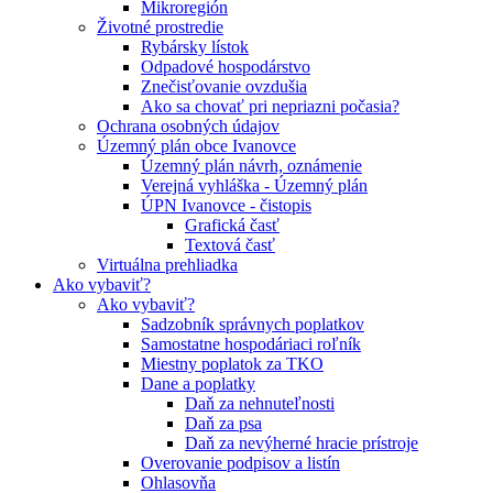
Mikroregión
Životné prostredie
Rybársky lístok
Odpadové hospodárstvo
Znečisťovanie ovzdušia
Ako sa chovať pri nepriazni počasia?
Ochrana osobných údajov
Územný plán obce Ivanovce
Územný plán návrh, oznámenie
Verejná vyhláška - Územný plán
ÚPN Ivanovce - čistopis
Grafická časť
Textová časť
Virtuálna prehliadka
Ako vybaviť?
Ako vybaviť?
Sadzobník správnych poplatkov
Samostatne hospodáriaci roľník
Miestny poplatok za TKO
Dane a poplatky
Daň za nehnuteľnosti
Daň za psa
Daň za nevýherné hracie prístroje
Overovanie podpisov a listín
Ohlasovňa