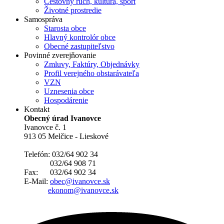
Cestovný ruch, kultúra, šport
Životné prostredie
Samospráva
Starosta obce
Hlavný kontrolór obce
Obecné zastupiteľstvo
Povinné zverejňovanie
Zmluvy, Faktúry, Objednávky
Profil verejného obstarávateľa
VZN
Uznesenia obce
Hospodárenie
Kontakt
Obecný úrad Ivanovce
Ivanovce č. 1
913 05 Melčice - Lieskové
Telefón: 032/64 902 34
032/64 908 71
Fax: 032/64 902 34
E-Mail:
obec@ivanovce.sk
ekonom@ivanovce.sk