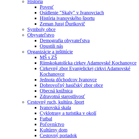
História
Povesť
Osídlenie "Skaly" v Ivanovciach
História ivanovského športu
Zeman Juraj Ďurikovič
Symboly obce
Obyvateľstvo
Demografia obyvateľstva
Opustili nás
Organizácie a inštitúcie
MŠ s ZŠ
Rímskokatolícka cirkev Adamovské Kochanovce
Cirkevný zbor Evanjelickej cirkvi Adamovské
Kochanovce
Jednota dôchodcov Ivanovce
Dobrovoľný hasičský zbor obce
Obecná knižnica
Zdravotná starostlivosť
Cestovný ruch, kultúra, šport
Ivanovská skala
Cyklotrasy a turistika v okolí
Futbal
Poľovníctvo
Kultúrny dom
Cestovný poriadok