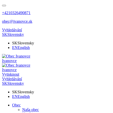
+4210326490871
obec@ivanovce.sk
Vyhledávání
SK
Slovensky
SK
Slovensky
EN
English
Ivanovce
Ivanovce
Vytisknout
Vyhledávání
SK
Slovensky
SK
Slovensky
EN
English
Obec
Naša obec