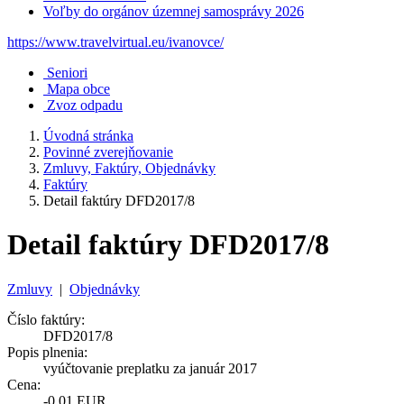
Voľby do orgánov územnej samosprávy 2026
https://www.travelvirtual.eu/ivanovce/
Seniori
Mapa obce
Zvoz odpadu
Úvodná stránka
Povinné zverejňovanie
Zmluvy, Faktúry, Objednávky
Faktúry
Detail faktúry DFD2017/8
Detail faktúry DFD2017/8
Zmluvy
|
Objednávky
Číslo faktúry:
DFD2017/8
Popis plnenia:
vyúčtovanie preplatku za január 2017
Cena:
-0,01 EUR