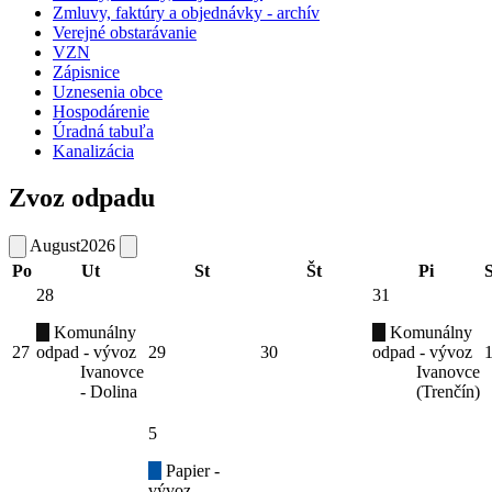
Zmluvy, faktúry a objednávky - archív
Verejné obstarávanie
VZN
Zápisnice
Uznesenia obce
Hospodárenie
Úradná tabuľa
Kanalizácia
Zvoz odpadu
August
2026
Po
Ut
St
Št
Pi
28
31
Komunálny
Komunálny
27
odpad - vývoz
29
30
odpad - vývoz
Ivanovce
Ivanovce
- Dolina
(Trenčín)
5
Papier -
vývoz