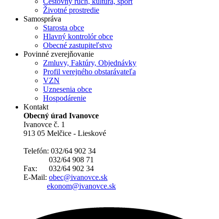
Cestovný ruch, kultúra, šport
Životné prostredie
Samospráva
Starosta obce
Hlavný kontrolór obce
Obecné zastupiteľstvo
Povinné zverejňovanie
Zmluvy, Faktúry, Objednávky
Profil verejného obstarávateľa
VZN
Uznesenia obce
Hospodárenie
Kontakt
Obecný úrad Ivanovce
Ivanovce č. 1
913 05 Melčice - Lieskové
Telefón: 032/64 902 34
032/64 908 71
Fax: 032/64 902 34
E-Mail:
obec@ivanovce.sk
ekonom@ivanovce.sk