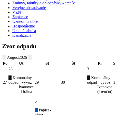
Zmluvy, faktúry a objednávky - archív
Verejné obstarávanie
VZN
Zápisnice
Uznesenia obce
Hospodárenie
Úradná tabuľa
Kanalizácia
Zvoz odpadu
August
2026
Po
Ut
St
Št
Pi
28
31
Komunálny
Komunálny
27
odpad - vývoz
29
30
odpad - vývoz
Ivanovce
Ivanovce
- Dolina
(Trenčín)
5
Papier -
vývoz