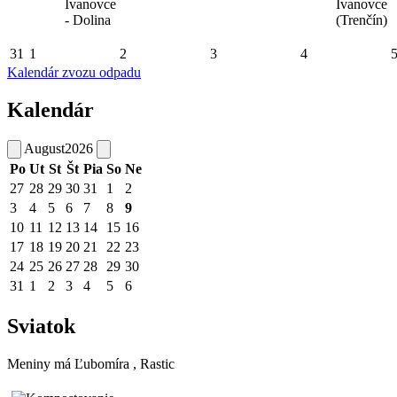
Ivanovce
Ivanovce
- Dolina
(Trenčín)
31
1
2
3
4
Kalendár zvozu odpadu
Kalendár
August
2026
Po
Ut
St
Št
Pia
So
Ne
27
28
29
30
31
1
2
3
4
5
6
7
8
9
10
11
12
13
14
15
16
17
18
19
20
21
22
23
24
25
26
27
28
29
30
31
1
2
3
4
5
6
Sviatok
Meniny má
Ľubomíra
, Rastic