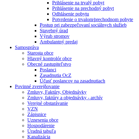
Prihlásenie na trvalý pobyt
Prihlásenie na prechodný pobyt
Odhlásenie pobytu
Potvrdenie o trvalom⁄prechodnom pobyte
Postup pri zabezpečovaní sociálnych služieb
Stavebný úrad
Výrub stromov
Ambulantný predaj
Samospráva
Starosta obce
Hlavný kontrolór obce
Obecné zastupiteľstvo
Poslanci
Zasadnutia OcZ
Účasť poslancov na zasadnutiach
Povinné zverejňovanie
Zmluvy, Faktúry, Objednávky
Zmluvy, faktúry a objednávky - archív
Verejné obstarávanie
VZN
Zápisnice
Uznesenia obce
Hospodárenie
Úradná tabuľa
Kanalizácia