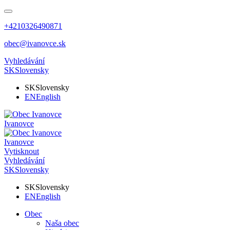
+4210326490871
obec@ivanovce.sk
Vyhledávání
SK
Slovensky
SK
Slovensky
EN
English
Ivanovce
Ivanovce
Vytisknout
Vyhledávání
SK
Slovensky
SK
Slovensky
EN
English
Obec
Naša obec