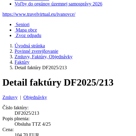
Voľby do orgánov územnej samosprávy 2026
https://www.travelvirtual.eu/ivanovce/
Seniori
Mapa obce
Zvoz odpadu
Úvodná stránka
Povinné zverejňovanie
Zmluvy, Faktúry, Objednávky
Faktúry
Detail faktúry DF2025/213
Detail faktúry DF2025/213
Zmluvy
|
Objednávky
Číslo faktúry:
DF2025/213
Popis plnenia:
Obsluha TTZ 4/25
Cena:
104,70 EUR