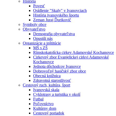
História
Povesť
Osídlenie "Skaly" v Ivanovciach
História ivanovského športu
Zeman Juraj Ďurikovič
Symboly obce
Obyvateľstvo
Demografia obyvateľstva
Opustili nás
Organizácie a inštitúcie
MŠ s ZŠ
Rímskokatolícka cirkev Adamovské Kochanovce
Cirkevný zbor Evanjelickej cirkvi Adamovské
Kochanovce
Jednota dôchodcov Ivanovce
Dobrovoľný hasičský zbor obce
Obecná knižnica
Zdravotná starostlivosť
Cestovný ruch, kultúra, šport
Ivanovská skala
Cyklotrasy a turistika v okolí
Futbal
Poľovníctvo
Kultúrny dom
Cestovný poriadok