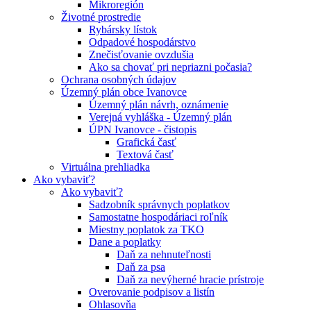
Mikroregión
Životné prostredie
Rybársky lístok
Odpadové hospodárstvo
Znečisťovanie ovzdušia
Ako sa chovať pri nepriazni počasia?
Ochrana osobných údajov
Územný plán obce Ivanovce
Územný plán návrh, oznámenie
Verejná vyhláška - Územný plán
ÚPN Ivanovce - čistopis
Grafická časť
Textová časť
Virtuálna prehliadka
Ako vybaviť?
Ako vybaviť?
Sadzobník správnych poplatkov
Samostatne hospodáriaci roľník
Miestny poplatok za TKO
Dane a poplatky
Daň za nehnuteľnosti
Daň za psa
Daň za nevýherné hracie prístroje
Overovanie podpisov a listín
Ohlasovňa