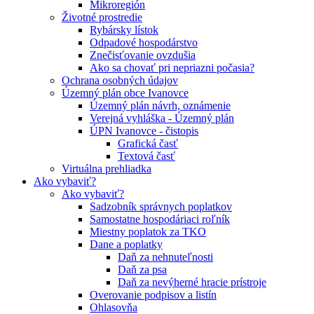
Mikroregión
Životné prostredie
Rybársky lístok
Odpadové hospodárstvo
Znečisťovanie ovzdušia
Ako sa chovať pri nepriazni počasia?
Ochrana osobných údajov
Územný plán obce Ivanovce
Územný plán návrh, oznámenie
Verejná vyhláška - Územný plán
ÚPN Ivanovce - čistopis
Grafická časť
Textová časť
Virtuálna prehliadka
Ako vybaviť?
Ako vybaviť?
Sadzobník správnych poplatkov
Samostatne hospodáriaci roľník
Miestny poplatok za TKO
Dane a poplatky
Daň za nehnuteľnosti
Daň za psa
Daň za nevýherné hracie prístroje
Overovanie podpisov a listín
Ohlasovňa