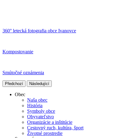
360° letecká fotografia obce Ivanovce
Kompostovanie
Smútočné oznámenia
Předchozí
Následující
Obec
Naša obec
História
Symboly obce
Obyvateľstvo
Organizácie a inštitúcie
Cestovný ruch, kultúra, šport
Životné prostredie