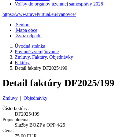
Voľby do orgánov územnej samosprávy 2026
https://www.travelvirtual.eu/ivanovce/
Seniori
Mapa obce
Zvoz odpadu
Úvodná stránka
Povinné zverejňovanie
Zmluvy, Faktúry, Objednávky
Faktúry
Detail faktúry DF2025/199
Detail faktúry DF2025/199
Zmluvy
|
Objednávky
Číslo faktúry:
DF2025/199
Popis plnenia:
Služby BOZP a OPP 4/25
Cena:
75,00 EUR