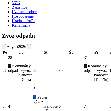
VZN
Zápisnice
Uznesenia obce
Hospodárenie
Úradná tabuľa
Kanalizácia
Zvoz odpadu
August
2026
Po
Ut
St
Št
Pi
28
31
Komunálny
Komunálny
27
odpad - vývoz
29
30
odpad - vývoz
Ivanovce
Ivanovce
- Dolina
(Trenčín)
5
Papier -
vývoz
3
4
Ivanovce
6
7
- Dolina,