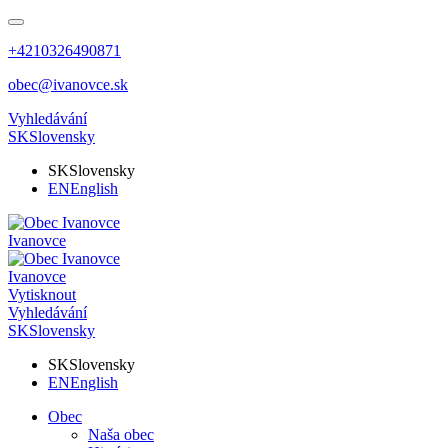
+4210326490871
obec@ivanovce.sk
Vyhledávání
SK
Slovensky
SK
Slovensky
EN
English
Ivanovce
Ivanovce
Vytisknout
Vyhledávání
SK
Slovensky
SK
Slovensky
EN
English
Obec
Naša obec