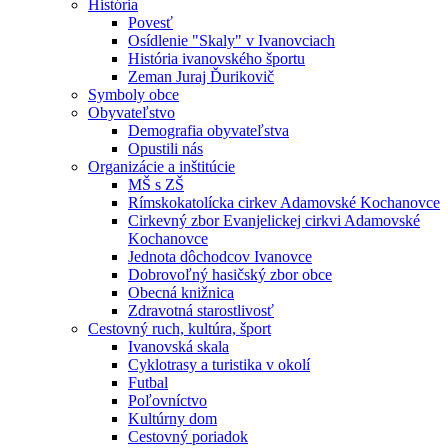
História
Povesť
Osídlenie "Skaly" v Ivanovciach
História ivanovského športu
Zeman Juraj Ďurikovič
Symboly obce
Obyvateľstvo
Demografia obyvateľstva
Opustili nás
Organizácie a inštitúcie
MŠ s ZŠ
Rímskokatolícka cirkev Adamovské Kochanovce
Cirkevný zbor Evanjelickej cirkvi Adamovské
Kochanovce
Jednota dôchodcov Ivanovce
Dobrovoľný hasičský zbor obce
Obecná knižnica
Zdravotná starostlivosť
Cestovný ruch, kultúra, šport
Ivanovská skala
Cyklotrasy a turistika v okolí
Futbal
Poľovníctvo
Kultúrny dom
Cestovný poriadok