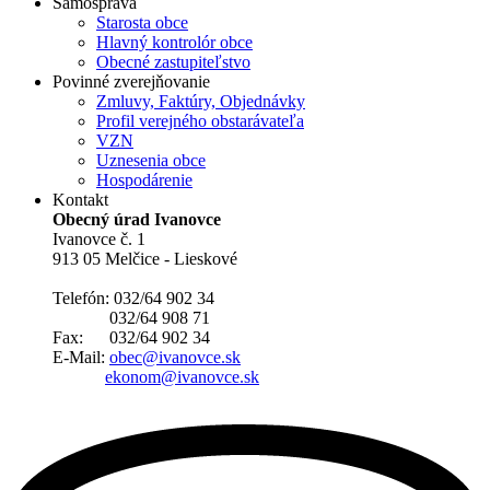
Samospráva
Starosta obce
Hlavný kontrolór obce
Obecné zastupiteľstvo
Povinné zverejňovanie
Zmluvy, Faktúry, Objednávky
Profil verejného obstarávateľa
VZN
Uznesenia obce
Hospodárenie
Kontakt
Obecný úrad Ivanovce
Ivanovce č. 1
913 05 Melčice - Lieskové
Telefón: 032/64 902 34
032/64 908 71
Fax: 032/64 902 34
E-Mail:
obec@ivanovce.sk
ekonom@ivanovce.sk