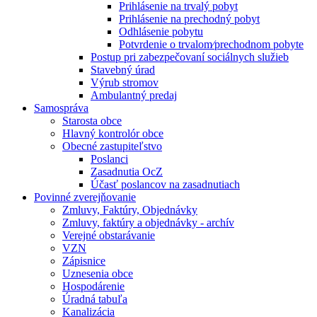
Prihlásenie na trvalý pobyt
Prihlásenie na prechodný pobyt
Odhlásenie pobytu
Potvrdenie o trvalom⁄prechodnom pobyte
Postup pri zabezpečovaní sociálnych služieb
Stavebný úrad
Výrub stromov
Ambulantný predaj
Samospráva
Starosta obce
Hlavný kontrolór obce
Obecné zastupiteľstvo
Poslanci
Zasadnutia OcZ
Účasť poslancov na zasadnutiach
Povinné zverejňovanie
Zmluvy, Faktúry, Objednávky
Zmluvy, faktúry a objednávky - archív
Verejné obstarávanie
VZN
Zápisnice
Uznesenia obce
Hospodárenie
Úradná tabuľa
Kanalizácia