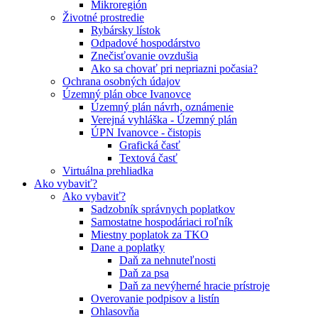
Mikroregión
Životné prostredie
Rybársky lístok
Odpadové hospodárstvo
Znečisťovanie ovzdušia
Ako sa chovať pri nepriazni počasia?
Ochrana osobných údajov
Územný plán obce Ivanovce
Územný plán návrh, oznámenie
Verejná vyhláška - Územný plán
ÚPN Ivanovce - čistopis
Grafická časť
Textová časť
Virtuálna prehliadka
Ako vybaviť?
Ako vybaviť?
Sadzobník správnych poplatkov
Samostatne hospodáriaci roľník
Miestny poplatok za TKO
Dane a poplatky
Daň za nehnuteľnosti
Daň za psa
Daň za nevýherné hracie prístroje
Overovanie podpisov a listín
Ohlasovňa