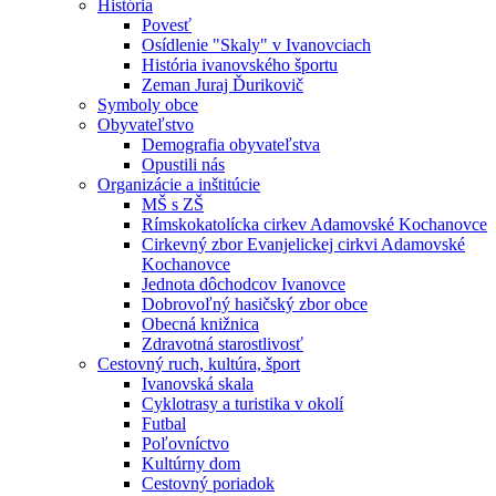
História
Povesť
Osídlenie "Skaly" v Ivanovciach
História ivanovského športu
Zeman Juraj Ďurikovič
Symboly obce
Obyvateľstvo
Demografia obyvateľstva
Opustili nás
Organizácie a inštitúcie
MŠ s ZŠ
Rímskokatolícka cirkev Adamovské Kochanovce
Cirkevný zbor Evanjelickej cirkvi Adamovské
Kochanovce
Jednota dôchodcov Ivanovce
Dobrovoľný hasičský zbor obce
Obecná knižnica
Zdravotná starostlivosť
Cestovný ruch, kultúra, šport
Ivanovská skala
Cyklotrasy a turistika v okolí
Futbal
Poľovníctvo
Kultúrny dom
Cestovný poriadok