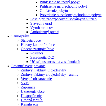
Prihlásenie na trvalý pobyt
Prihlásenie na prechodný pobyt
Odhlásenie pobytu
Potvrdenie o trvalom⁄prechodnom pobyte
Postup pri zabezpečovaní sociálnych služieb
Stavebný úrad
Výrub stromov
Ambulantný predaj
Samospráva
Starosta obce
Hlavný kontrolór obce
Obecné zastupiteľstvo
Poslanci
Zasadnutia OcZ
Účasť poslancov na zasadnutiach
Povinné zverejňovanie
Zmluvy, Faktúry, Objednávky
Zmluvy, faktúry a objednávky - archív
Verejné obstarávanie
VZN
Zápisnice
Uznesenia obce
Hospodárenie
Úradná tabuľa
Kanalizácia