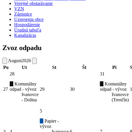
Verejné obstarávanie
VZN
Zápisnice
Uznesenia obce
Hospodárenie
Úradná tabuľa
Kanalizácia
Zvoz odpadu
August
2026
Po
Ut
St
Št
Pi
28
31
Komunálny
Komunálny
27
odpad - vývoz
29
30
odpad - vývoz
Ivanovce
Ivanovce
- Dolina
(Trenčín)
5
Papier -
vývoz
3
4
Ivanovce
6
7