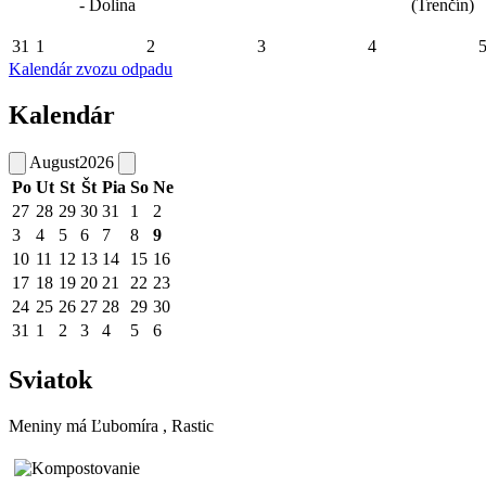
- Dolina
(Trenčín)
31
1
2
3
4
Kalendár zvozu odpadu
Kalendár
August
2026
Po
Ut
St
Št
Pia
So
Ne
27
28
29
30
31
1
2
3
4
5
6
7
8
9
10
11
12
13
14
15
16
17
18
19
20
21
22
23
24
25
26
27
28
29
30
31
1
2
3
4
5
6
Sviatok
Meniny má
Ľubomíra
, Rastic