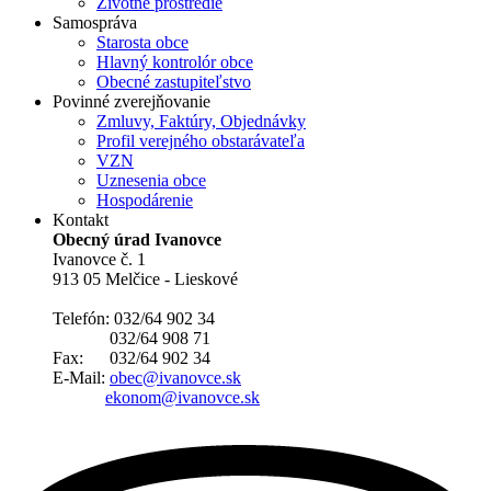
Životné prostredie
Samospráva
Starosta obce
Hlavný kontrolór obce
Obecné zastupiteľstvo
Povinné zverejňovanie
Zmluvy, Faktúry, Objednávky
Profil verejného obstarávateľa
VZN
Uznesenia obce
Hospodárenie
Kontakt
Obecný úrad Ivanovce
Ivanovce č. 1
913 05 Melčice - Lieskové
Telefón: 032/64 902 34
032/64 908 71
Fax: 032/64 902 34
E-Mail:
obec@ivanovce.sk
ekonom@ivanovce.sk