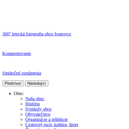
360° letecká fotografia obce Ivanovce
Kompostovanie
Smútočné oznámenia
Předchozí
Následující
Obec
Naša obec
História
Symboly obce
Obyvateľstvo
Organizácie a inštitúcie
Cestovný ruch, kultúra, šport