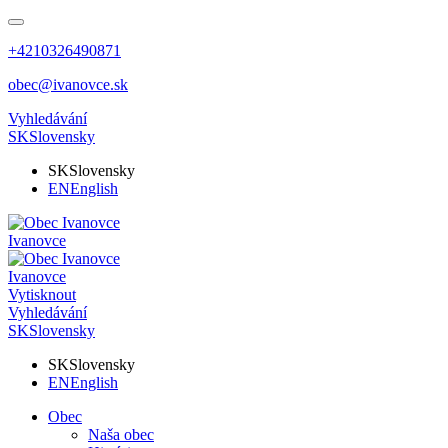
+4210326490871
obec@ivanovce.sk
Vyhledávání
SK
Slovensky
SK
Slovensky
EN
English
Ivanovce
Ivanovce
Vytisknout
Vyhledávání
SK
Slovensky
SK
Slovensky
EN
English
Obec
Naša obec