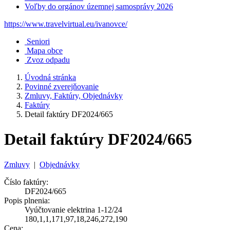
Voľby do orgánov územnej samosprávy 2026
https://www.travelvirtual.eu/ivanovce/
Seniori
Mapa obce
Zvoz odpadu
Úvodná stránka
Povinné zverejňovanie
Zmluvy, Faktúry, Objednávky
Faktúry
Detail faktúry DF2024/665
Detail faktúry DF2024/665
Zmluvy
|
Objednávky
Číslo faktúry:
DF2024/665
Popis plnenia:
Vyúčtovanie elektrina 1-12/24
180,1,1,171,97,18,246,272,190
Cena: