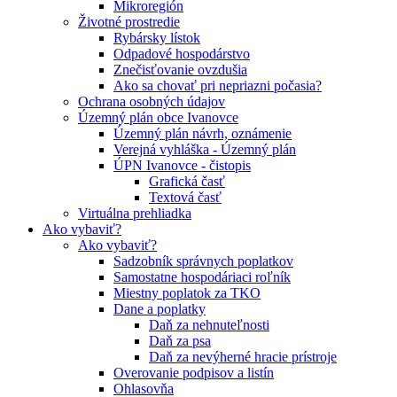
Mikroregión
Životné prostredie
Rybársky lístok
Odpadové hospodárstvo
Znečisťovanie ovzdušia
Ako sa chovať pri nepriazni počasia?
Ochrana osobných údajov
Územný plán obce Ivanovce
Územný plán návrh, oznámenie
Verejná vyhláška - Územný plán
ÚPN Ivanovce - čistopis
Grafická časť
Textová časť
Virtuálna prehliadka
Ako vybaviť?
Ako vybaviť?
Sadzobník správnych poplatkov
Samostatne hospodáriaci roľník
Miestny poplatok za TKO
Dane a poplatky
Daň za nehnuteľnosti
Daň za psa
Daň za nevýherné hracie prístroje
Overovanie podpisov a listín
Ohlasovňa