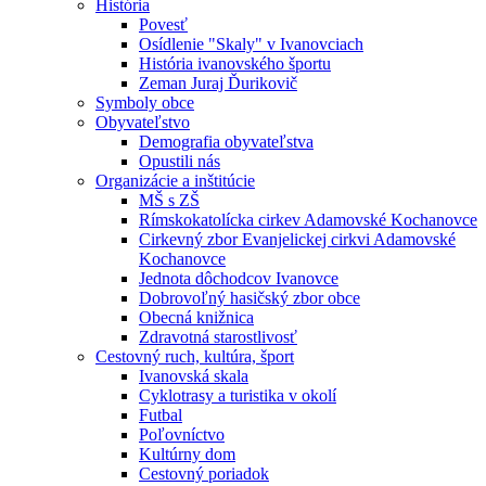
História
Povesť
Osídlenie "Skaly" v Ivanovciach
História ivanovského športu
Zeman Juraj Ďurikovič
Symboly obce
Obyvateľstvo
Demografia obyvateľstva
Opustili nás
Organizácie a inštitúcie
MŠ s ZŠ
Rímskokatolícka cirkev Adamovské Kochanovce
Cirkevný zbor Evanjelickej cirkvi Adamovské
Kochanovce
Jednota dôchodcov Ivanovce
Dobrovoľný hasičský zbor obce
Obecná knižnica
Zdravotná starostlivosť
Cestovný ruch, kultúra, šport
Ivanovská skala
Cyklotrasy a turistika v okolí
Futbal
Poľovníctvo
Kultúrny dom
Cestovný poriadok