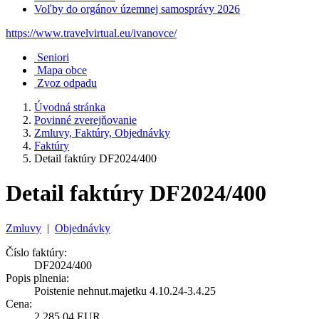
Voľby do orgánov územnej samosprávy 2026
https://www.travelvirtual.eu/ivanovce/
Seniori
Mapa obce
Zvoz odpadu
Úvodná stránka
Povinné zverejňovanie
Zmluvy, Faktúry, Objednávky
Faktúry
Detail faktúry DF2024/400
Detail faktúry DF2024/400
Zmluvy
|
Objednávky
Číslo faktúry:
DF2024/400
Popis plnenia:
Poistenie nehnut.majetku 4.10.24-3.4.25
Cena:
2 285,04 EUR