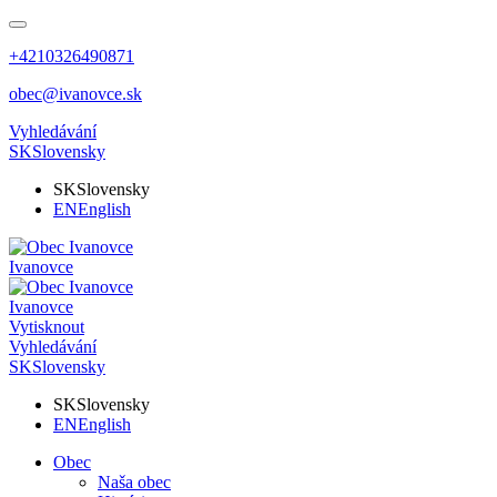
+4210326490871
obec@ivanovce.sk
Vyhledávání
SK
Slovensky
SK
Slovensky
EN
English
Ivanovce
Ivanovce
Vytisknout
Vyhledávání
SK
Slovensky
SK
Slovensky
EN
English
Obec
Naša obec