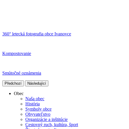
360° letecká fotografia obce Ivanovce
Kompostovanie
Smútočné oznámenia
Předchozí
Následující
Obec
Naša obec
História
Symboly obce
Obyvateľstvo
Organizácie a inštitúcie
Cestovný ruch, kultúra, šport