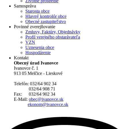
Životné prostredie
Samospráva
Starosta obce
Hlavný kontrolór obce
Obecné zastupiteľstvo
Povinné zverejňovanie
Zmluvy, Faktúry, Objednávky
Profil verejného obstarávateľa
VZN
Uznesenia obce
Hospodárenie
Kontakt
Obecný úrad Ivanovce
Ivanovce č. 1
913 05 Melčice - Lieskové
Telefón: 032/64 902 34
032/64 908 71
Fax: 032/64 902 34
E-Mail:
obec@ivanovce.sk
ekonom@ivanovce.sk