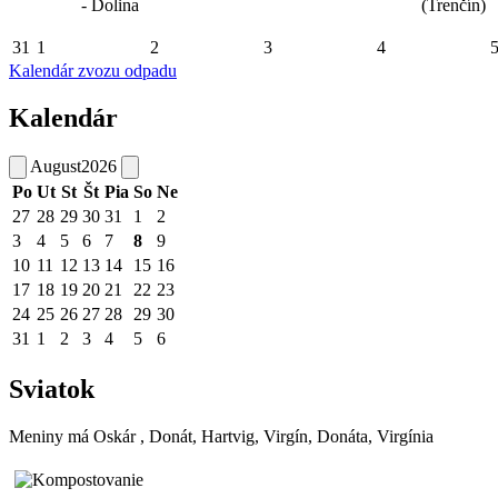
- Dolina
(Trenčín)
31
1
2
3
4
Kalendár zvozu odpadu
Kalendár
August
2026
Po
Ut
St
Št
Pia
So
Ne
27
28
29
30
31
1
2
3
4
5
6
7
8
9
10
11
12
13
14
15
16
17
18
19
20
21
22
23
24
25
26
27
28
29
30
31
1
2
3
4
5
6
Sviatok
Meniny má
Oskár
, Donát, Hartvig, Virgín, Donáta, Virgínia