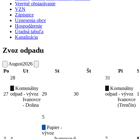
Verejné obstarávanie
VZN
Zápisnice
Uznesenia obce
Hospodárenie
Úradná tabuľa
Kanalizácia
Zvoz odpadu
August
2026
Po
Ut
St
Št
Pi
28
31
Komunálny
Komunálny
27
odpad - vývoz
29
30
odpad - vývoz
Ivanovce
Ivanovce
- Dolina
(Trenčín)
5
Papier -
vývoz
3
4
Ivanovce
6
7