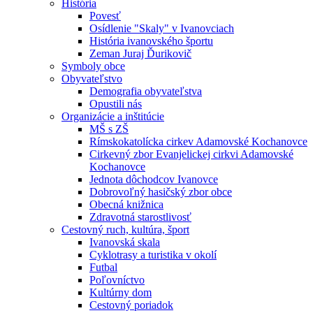
História
Povesť
Osídlenie "Skaly" v Ivanovciach
História ivanovského športu
Zeman Juraj Ďurikovič
Symboly obce
Obyvateľstvo
Demografia obyvateľstva
Opustili nás
Organizácie a inštitúcie
MŠ s ZŠ
Rímskokatolícka cirkev Adamovské Kochanovce
Cirkevný zbor Evanjelickej cirkvi Adamovské
Kochanovce
Jednota dôchodcov Ivanovce
Dobrovoľný hasičský zbor obce
Obecná knižnica
Zdravotná starostlivosť
Cestovný ruch, kultúra, šport
Ivanovská skala
Cyklotrasy a turistika v okolí
Futbal
Poľovníctvo
Kultúrny dom
Cestovný poriadok