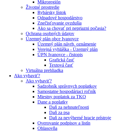
Mikroregión
Životné prostredie
Rybársky lístok
Odpadové hospodárstvo
Znečisťovanie ovzdušia
Ako sa chovať pri nepriazni počasia?
Ochrana osobných údajov
Územný plán obce Ivanovce
Územný plán návrh, oznámenie
Verejná vyhláška - Územný plán
ÚPN Ivanovce - čistopis
Grafická časť
Textová časť
Virtuálna prehliadka
Ako vybaviť?
Ako vybaviť?
Sadzobník správnych poplatkov
Samostatne hospodáriaci roľník
Miestny poplatok za TKO
Dane a poplatky
Daň za nehnuteľnosti
Daň za psa
Daň za nevýherné hracie prístroje
Overovanie podpisov a listín
Ohlasovňa