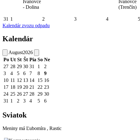
Ivanovce
Ivanovce
- Dolina
(Trenčín)
31
1
2
3
4
Kalendár zvozu odpadu
Kalendár
August
2026
Po
Ut
St
Št
Pia
So
Ne
27
28
29
30
31
1
2
3
4
5
6
7
8
9
10
11
12
13
14
15
16
17
18
19
20
21
22
23
24
25
26
27
28
29
30
31
1
2
3
4
5
6
Sviatok
Meniny má
Ľubomíra
, Rastic