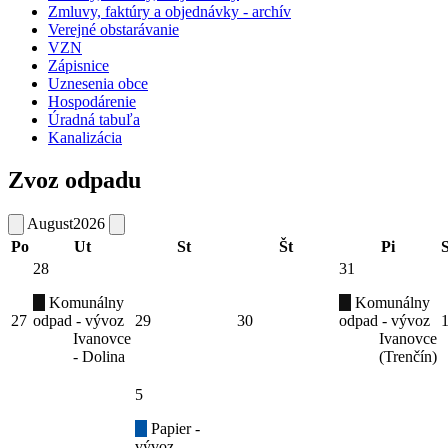
Zmluvy, faktúry a objednávky - archív
Verejné obstarávanie
VZN
Zápisnice
Uznesenia obce
Hospodárenie
Úradná tabuľa
Kanalizácia
Zvoz odpadu
August
2026
Po
Ut
St
Št
Pi
28
31
Komunálny
Komunálny
27
odpad - vývoz
29
30
odpad - vývoz
Ivanovce
Ivanovce
- Dolina
(Trenčín)
5
Papier -
vývoz