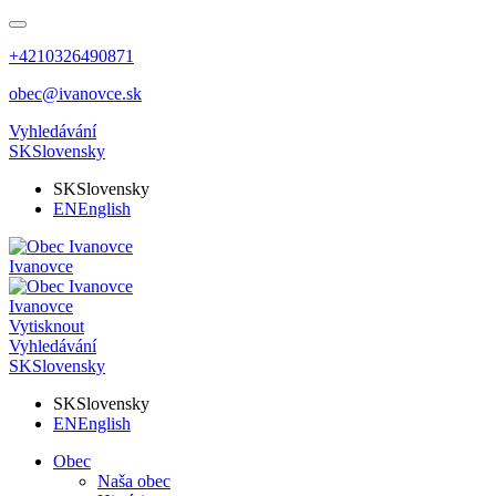
+4210326490871
obec@ivanovce.sk
Vyhledávání
SK
Slovensky
SK
Slovensky
EN
English
Ivanovce
Ivanovce
Vytisknout
Vyhledávání
SK
Slovensky
SK
Slovensky
EN
English
Obec
Naša obec