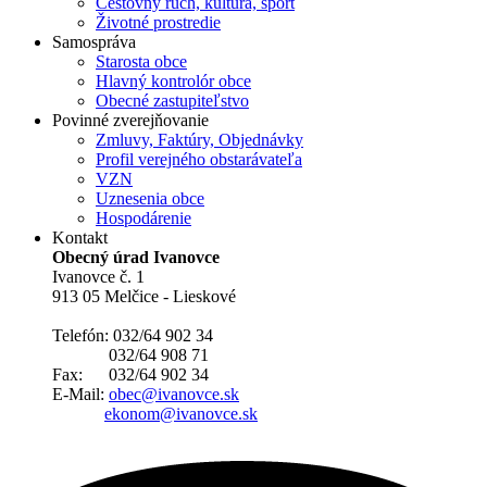
Cestovný ruch, kultúra, šport
Životné prostredie
Samospráva
Starosta obce
Hlavný kontrolór obce
Obecné zastupiteľstvo
Povinné zverejňovanie
Zmluvy, Faktúry, Objednávky
Profil verejného obstarávateľa
VZN
Uznesenia obce
Hospodárenie
Kontakt
Obecný úrad Ivanovce
Ivanovce č. 1
913 05 Melčice - Lieskové
Telefón: 032/64 902 34
032/64 908 71
Fax: 032/64 902 34
E-Mail:
obec@ivanovce.sk
ekonom@ivanovce.sk