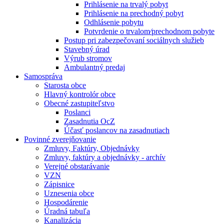
Prihlásenie na trvalý pobyt
Prihlásenie na prechodný pobyt
Odhlásenie pobytu
Potvrdenie o trvalom⁄prechodnom pobyte
Postup pri zabezpečovaní sociálnych služieb
Stavebný úrad
Výrub stromov
Ambulantný predaj
Samospráva
Starosta obce
Hlavný kontrolór obce
Obecné zastupiteľstvo
Poslanci
Zasadnutia OcZ
Účasť poslancov na zasadnutiach
Povinné zverejňovanie
Zmluvy, Faktúry, Objednávky
Zmluvy, faktúry a objednávky - archív
Verejné obstarávanie
VZN
Zápisnice
Uznesenia obce
Hospodárenie
Úradná tabuľa
Kanalizácia