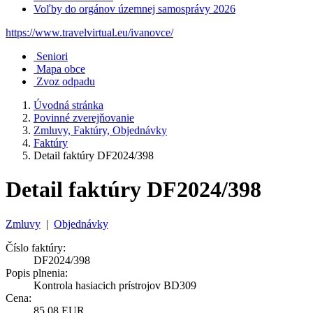
Voľby do orgánov územnej samosprávy 2026
https://www.travelvirtual.eu/ivanovce/
Seniori
Mapa obce
Zvoz odpadu
Úvodná stránka
Povinné zverejňovanie
Zmluvy, Faktúry, Objednávky
Faktúry
Detail faktúry DF2024/398
Detail faktúry DF2024/398
Zmluvy
|
Objednávky
Číslo faktúry:
DF2024/398
Popis plnenia:
Kontrola hasiacich prístrojov BD309
Cena:
85,08 EUR