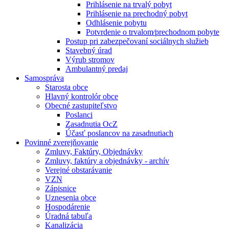
Prihlásenie na trvalý pobyt
Prihlásenie na prechodný pobyt
Odhlásenie pobytu
Potvrdenie o trvalom⁄prechodnom pobyte
Postup pri zabezpečovaní sociálnych služieb
Stavebný úrad
Výrub stromov
Ambulantný predaj
Samospráva
Starosta obce
Hlavný kontrolór obce
Obecné zastupiteľstvo
Poslanci
Zasadnutia OcZ
Účasť poslancov na zasadnutiach
Povinné zverejňovanie
Zmluvy, Faktúry, Objednávky
Zmluvy, faktúry a objednávky - archív
Verejné obstarávanie
VZN
Zápisnice
Uznesenia obce
Hospodárenie
Úradná tabuľa
Kanalizácia