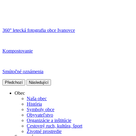
360° letecká fotografia obce Ivanovce
Kompostovanie
Smútočné oznámenia
Předchozí
Následující
Obec
Naša obec
História
Symboly obce
Obyvateľstvo
Organizácie a inštitúcie
Cestovný ruch, kultúra, šport
Životné prostredie