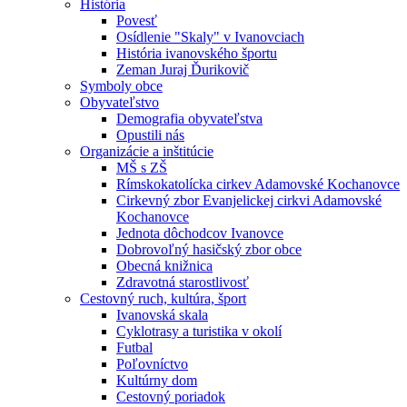
História
Povesť
Osídlenie "Skaly" v Ivanovciach
História ivanovského športu
Zeman Juraj Ďurikovič
Symboly obce
Obyvateľstvo
Demografia obyvateľstva
Opustili nás
Organizácie a inštitúcie
MŠ s ZŠ
Rímskokatolícka cirkev Adamovské Kochanovce
Cirkevný zbor Evanjelickej cirkvi Adamovské
Kochanovce
Jednota dôchodcov Ivanovce
Dobrovoľný hasičský zbor obce
Obecná knižnica
Zdravotná starostlivosť
Cestovný ruch, kultúra, šport
Ivanovská skala
Cyklotrasy a turistika v okolí
Futbal
Poľovníctvo
Kultúrny dom
Cestovný poriadok