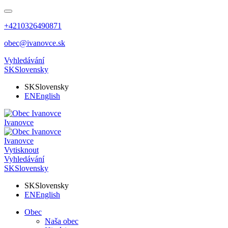
+4210326490871
obec@ivanovce.sk
Vyhledávání
SK
Slovensky
SK
Slovensky
EN
English
Ivanovce
Ivanovce
Vytisknout
Vyhledávání
SK
Slovensky
SK
Slovensky
EN
English
Obec
Naša obec