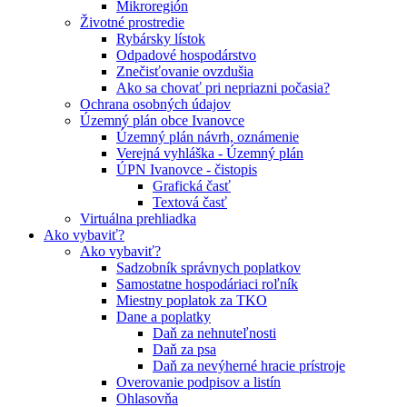
Mikroregión
Životné prostredie
Rybársky lístok
Odpadové hospodárstvo
Znečisťovanie ovzdušia
Ako sa chovať pri nepriazni počasia?
Ochrana osobných údajov
Územný plán obce Ivanovce
Územný plán návrh, oznámenie
Verejná vyhláška - Územný plán
ÚPN Ivanovce - čistopis
Grafická časť
Textová časť
Virtuálna prehliadka
Ako vybaviť?
Ako vybaviť?
Sadzobník správnych poplatkov
Samostatne hospodáriaci roľník
Miestny poplatok za TKO
Dane a poplatky
Daň za nehnuteľnosti
Daň za psa
Daň za nevýherné hracie prístroje
Overovanie podpisov a listín
Ohlasovňa