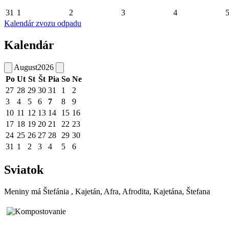
31
1
2
3
4
Kalendár zvozu odpadu
Kalendár
August
2026
Po
Ut
St
Št
Pia
So
Ne
27
28
29
30
31
1
2
3
4
5
6
7
8
9
10
11
12
13
14
15
16
17
18
19
20
21
22
23
24
25
26
27
28
29
30
31
1
2
3
4
5
6
Sviatok
Meniny má
Štefánia
, Kajetán, Afra, Afrodita, Kajetána, Štefana