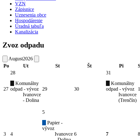
VZN
Zápisnice
Uznesenia obce
Hospodárenie
Úradná tabuľa
Kanalizácia
Zvoz odpadu
August
2026
Po
Ut
St
Št
Pi
28
31
Komunálny
Komunálny
27
odpad - vývoz
29
30
odpad - vývoz
Ivanovce
Ivanovce
- Dolina
(Trenčín)
5
Papier -
vývoz
3
4
Ivanovce
6
7
- Dolina,