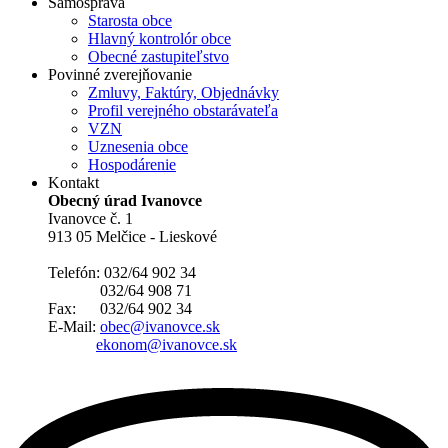
Samospráva
Starosta obce
Hlavný kontrolór obce
Obecné zastupiteľstvo
Povinné zverejňovanie
Zmluvy, Faktúry, Objednávky
Profil verejného obstarávateľa
VZN
Uznesenia obce
Hospodárenie
Kontakt
Obecný úrad Ivanovce
Ivanovce č. 1
913 05 Melčice - Lieskové
Telefón: 032/64 902 34
032/64 908 71
Fax: 032/64 902 34
E-Mail:
obec@ivanovce.sk
ekonom@ivanovce.sk