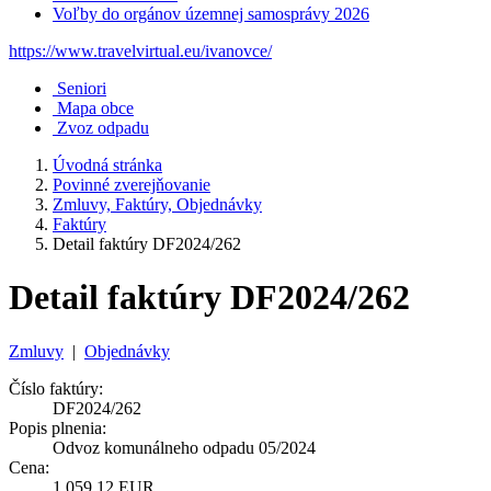
Voľby do orgánov územnej samosprávy 2026
https://www.travelvirtual.eu/ivanovce/
Seniori
Mapa obce
Zvoz odpadu
Úvodná stránka
Povinné zverejňovanie
Zmluvy, Faktúry, Objednávky
Faktúry
Detail faktúry DF2024/262
Detail faktúry DF2024/262
Zmluvy
|
Objednávky
Číslo faktúry:
DF2024/262
Popis plnenia:
Odvoz komunálneho odpadu 05/2024
Cena:
1 059,12 EUR