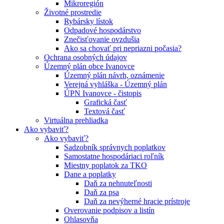
Mikroregión
Životné prostredie
Rybársky lístok
Odpadové hospodárstvo
Znečisťovanie ovzdušia
Ako sa chovať pri nepriazni počasia?
Ochrana osobných údajov
Územný plán obce Ivanovce
Územný plán návrh, oznámenie
Verejná vyhláška - Územný plán
ÚPN Ivanovce - čistopis
Grafická časť
Textová časť
Virtuálna prehliadka
Ako vybaviť?
Ako vybaviť?
Sadzobník správnych poplatkov
Samostatne hospodáriaci roľník
Miestny poplatok za TKO
Dane a poplatky
Daň za nehnuteľnosti
Daň za psa
Daň za nevýherné hracie prístroje
Overovanie podpisov a listín
Ohlasovňa