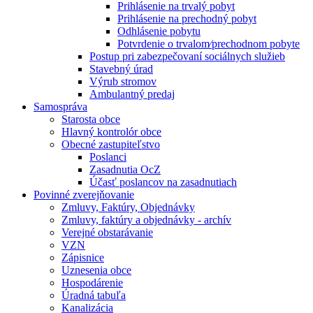
Prihlásenie na trvalý pobyt
Prihlásenie na prechodný pobyt
Odhlásenie pobytu
Potvrdenie o trvalom⁄prechodnom pobyte
Postup pri zabezpečovaní sociálnych služieb
Stavebný úrad
Výrub stromov
Ambulantný predaj
Samospráva
Starosta obce
Hlavný kontrolór obce
Obecné zastupiteľstvo
Poslanci
Zasadnutia OcZ
Účasť poslancov na zasadnutiach
Povinné zverejňovanie
Zmluvy, Faktúry, Objednávky
Zmluvy, faktúry a objednávky - archív
Verejné obstarávanie
VZN
Zápisnice
Uznesenia obce
Hospodárenie
Úradná tabuľa
Kanalizácia