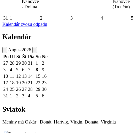
Ivanovce
Ivanovce
- Dolina
(Trenčín)
31
1
2
3
4
Kalendár zvozu odpadu
Kalendár
August
2026
Po
Ut
St
Št
Pia
So
Ne
27
28
29
30
31
1
2
3
4
5
6
7
8
9
10
11
12
13
14
15
16
17
18
19
20
21
22
23
24
25
26
27
28
29
30
31
1
2
3
4
5
6
Sviatok
Meniny má
Oskár
, Donát, Hartvig, Virgín, Donáta, Virgínia