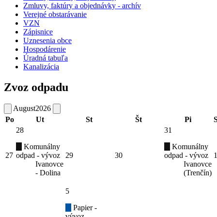
Zmluvy, faktúry a objednávky - archív
Verejné obstarávanie
VZN
Zápisnice
Uznesenia obce
Hospodárenie
Úradná tabuľa
Kanalizácia
Zvoz odpadu
August
2026
Po
Ut
St
Št
Pi
28
31
Komunálny
Komunálny
27
odpad - vývoz
29
30
odpad - vývoz
Ivanovce
Ivanovce
- Dolina
(Trenčín)
5
Papier -
vývoz