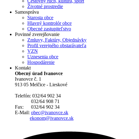
Cestovný ruch, kultúra, šport
Životné prostredie
Samospráva
Starosta obce
Hlavný kontrolór obce
Obecné zastupiteľstvo
Povinné zverejňovanie
Zmluvy, Faktúry, Objednávky
Profil verejného obstarávateľa
VZN
Uznesenia obce
Hospodárenie
Kontakt
Obecný úrad Ivanovce
Ivanovce č. 1
913 05 Melčice - Lieskové
Telefón: 032/64 902 34
032/64 908 71
Fax: 032/64 902 34
E-Mail:
obec@ivanovce.sk
ekonom@ivanovce.sk