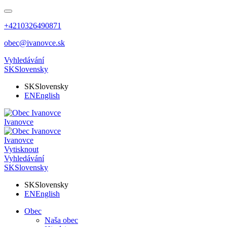
+4210326490871
obec@ivanovce.sk
Vyhledávání
SK
Slovensky
SK
Slovensky
EN
English
Ivanovce
Ivanovce
Vytisknout
Vyhledávání
SK
Slovensky
SK
Slovensky
EN
English
Obec
Naša obec