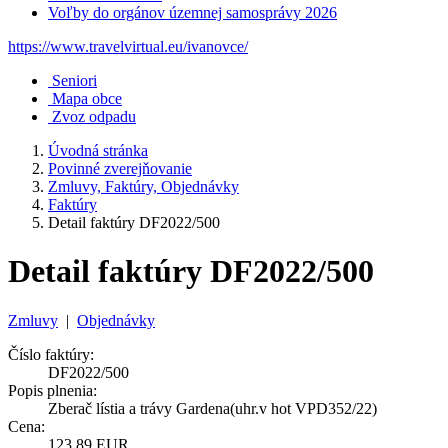
Voľby do orgánov územnej samosprávy 2026
https://www.travelvirtual.eu/ivanovce/
Seniori
Mapa obce
Zvoz odpadu
Úvodná stránka
Povinné zverejňovanie
Zmluvy, Faktúry, Objednávky
Faktúry
Detail faktúry DF2022/500
Detail faktúry DF2022/500
Zmluvy
|
Objednávky
Číslo faktúry:
DF2022/500
Popis plnenia:
Zberač lístia a trávy Gardena(uhr.v hot VPD352/22)
Cena:
123,89 EUR