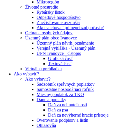
Mikroregión
Životné prostredie
Rybársky lístok
Odpadové hospodárstvo
Znečisťovanie ovzdušia
Ako sa chovať pri nepriazni počasia?
Ochrana osobných údajov
Územný plán obce Ivanovce
Územný plán návrh, oznámenie
Verejná vyhláška - Územný plán
ÚPN Ivanovce - čistopis
Grafická časť
Textová časť
Virtuálna prehliadka
Ako vybaviť?
Ako vybaviť?
Sadzobník správnych poplatkov
Samostatne hospodáriaci roľník
Miestny poplatok za TKO
Dane a poplatky
Daň za nehnuteľnosti
Daň za psa
Daň za nevýherné hracie prístroje
Overovanie podpisov a listín
Ohlasovňa