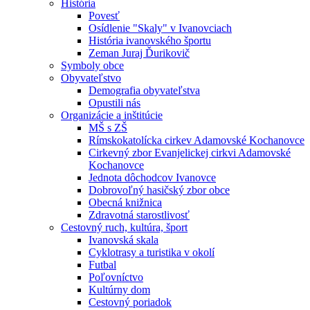
História
Povesť
Osídlenie "Skaly" v Ivanovciach
História ivanovského športu
Zeman Juraj Ďurikovič
Symboly obce
Obyvateľstvo
Demografia obyvateľstva
Opustili nás
Organizácie a inštitúcie
MŠ s ZŠ
Rímskokatolícka cirkev Adamovské Kochanovce
Cirkevný zbor Evanjelickej cirkvi Adamovské
Kochanovce
Jednota dôchodcov Ivanovce
Dobrovoľný hasičský zbor obce
Obecná knižnica
Zdravotná starostlivosť
Cestovný ruch, kultúra, šport
Ivanovská skala
Cyklotrasy a turistika v okolí
Futbal
Poľovníctvo
Kultúrny dom
Cestovný poriadok