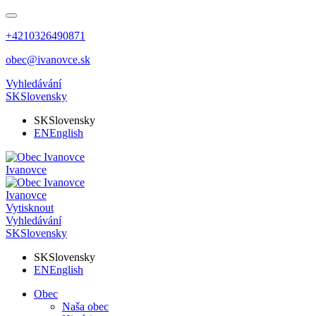
+4210326490871
obec@ivanovce.sk
Vyhledávání
SK
Slovensky
SK
Slovensky
EN
English
Ivanovce
Ivanovce
Vytisknout
Vyhledávání
SK
Slovensky
SK
Slovensky
EN
English
Obec
Naša obec