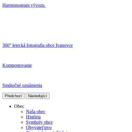
Harmonogram vývozu
360° letecká fotografia obce Ivanovce
Kompostovanie
Smútočné oznámenia
Předchozí
Následující
Obec
Naša obec
História
Symboly obce
Obyvateľstvo