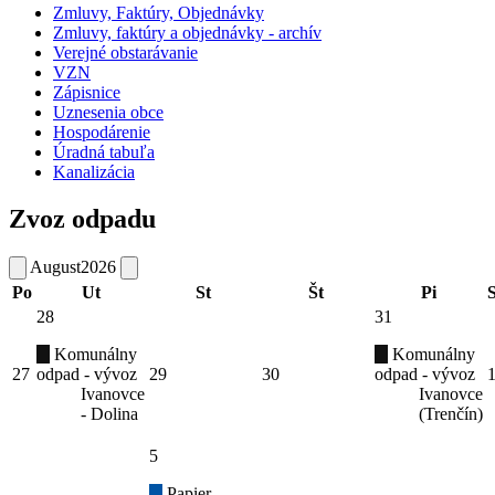
Zmluvy, Faktúry, Objednávky
Zmluvy, faktúry a objednávky - archív
Verejné obstarávanie
VZN
Zápisnice
Uznesenia obce
Hospodárenie
Úradná tabuľa
Kanalizácia
Zvoz odpadu
August
2026
Po
Ut
St
Št
Pi
28
31
Komunálny
Komunálny
27
odpad - vývoz
29
30
odpad - vývoz
Ivanovce
Ivanovce
- Dolina
(Trenčín)
5
Papier -