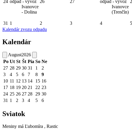
24
odpad - vývoz
26
27
odpad - vývoz
Ivanovce
Ivanovce
- Dolina
(Trenčín)
31
1
2
3
4
Kalendár zvozu odpadu
Kalendár
August
2026
Po
Ut
St
Št
Pia
So
Ne
27
28
29
30
31
1
2
3
4
5
6
7
8
9
10
11
12
13
14
15
16
17
18
19
20
21
22
23
24
25
26
27
28
29
30
31
1
2
3
4
5
6
Sviatok
Meniny má
Ľubomíra
, Rastic