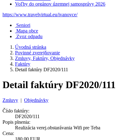
Voľby do orgánov územnej samosprávy 2026
https://www.travelvirtual.eu/ivanovce/
Seniori
Mapa obce
Zvoz odpadu
Úvodná stránka
Povinné zverejňovanie
Zmluvy, Faktúry, Objednávky
Faktúry
Detail faktúry DF2020/111
Detail faktúry DF2020/111
Zmluvy
|
Objednávky
Číslo faktúry:
DF2020/111
Popis plnenia:
Realizácia verej.obstarávania Wifi pre Teba
Cena:
180,00 EUR