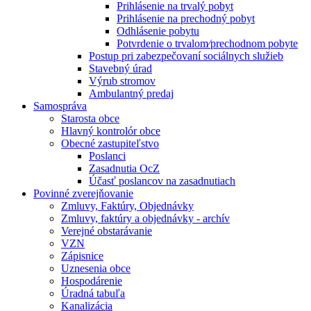
Prihlásenie na trvalý pobyt
Prihlásenie na prechodný pobyt
Odhlásenie pobytu
Potvrdenie o trvalom⁄prechodnom pobyte
Postup pri zabezpečovaní sociálnych služieb
Stavebný úrad
Výrub stromov
Ambulantný predaj
Samospráva
Starosta obce
Hlavný kontrolór obce
Obecné zastupiteľstvo
Poslanci
Zasadnutia OcZ
Účasť poslancov na zasadnutiach
Povinné zverejňovanie
Zmluvy, Faktúry, Objednávky
Zmluvy, faktúry a objednávky - archív
Verejné obstarávanie
VZN
Zápisnice
Uznesenia obce
Hospodárenie
Úradná tabuľa
Kanalizácia