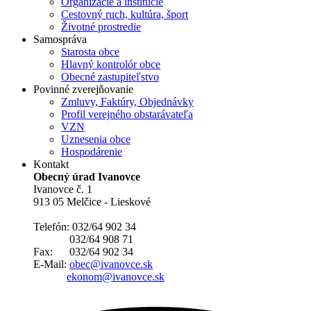
Organizácie a inštitúcie
Cestovný ruch, kultúra, šport
Životné prostredie
Samospráva
Starosta obce
Hlavný kontrolór obce
Obecné zastupiteľstvo
Povinné zverejňovanie
Zmluvy, Faktúry, Objednávky
Profil verejného obstarávateľa
VZN
Uznesenia obce
Hospodárenie
Kontakt
Obecný úrad Ivanovce
Ivanovce č. 1
913 05 Melčice - Lieskové
Telefón: 032/64 902 34
032/64 908 71
Fax: 032/64 902 34
E-Mail:
obec@ivanovce.sk
ekonom@ivanovce.sk