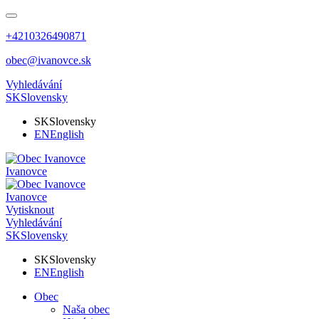
+4210326490871
obec@ivanovce.sk
Vyhledávání
SK
Slovensky
SK
Slovensky
EN
English
Ivanovce
Ivanovce
Vytisknout
Vyhledávání
SK
Slovensky
SK
Slovensky
EN
English
Obec
Naša obec