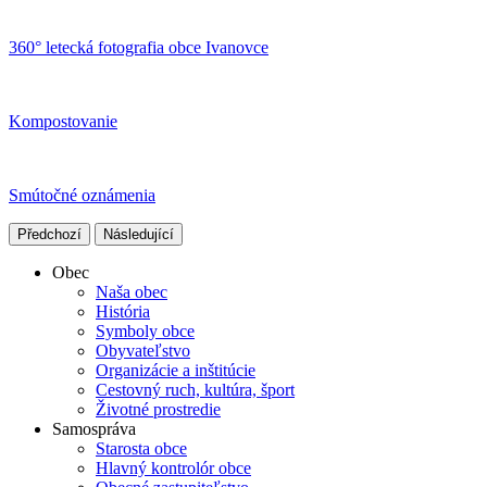
360° letecká fotografia obce Ivanovce
Kompostovanie
Smútočné oznámenia
Předchozí
Následující
Obec
Naša obec
História
Symboly obce
Obyvateľstvo
Organizácie a inštitúcie
Cestovný ruch, kultúra, šport
Životné prostredie
Samospráva
Starosta obce
Hlavný kontrolór obce