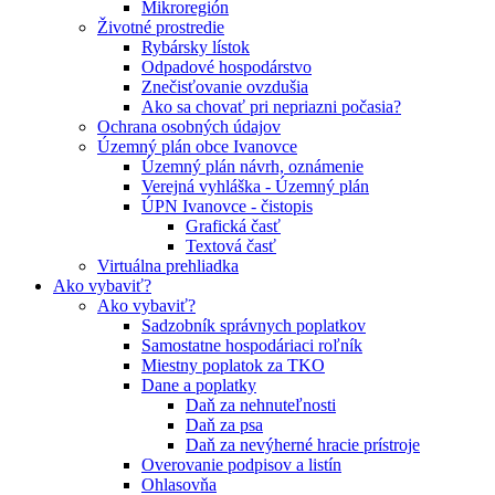
Mikroregión
Životné prostredie
Rybársky lístok
Odpadové hospodárstvo
Znečisťovanie ovzdušia
Ako sa chovať pri nepriazni počasia?
Ochrana osobných údajov
Územný plán obce Ivanovce
Územný plán návrh, oznámenie
Verejná vyhláška - Územný plán
ÚPN Ivanovce - čistopis
Grafická časť
Textová časť
Virtuálna prehliadka
Ako vybaviť?
Ako vybaviť?
Sadzobník správnych poplatkov
Samostatne hospodáriaci roľník
Miestny poplatok za TKO
Dane a poplatky
Daň za nehnuteľnosti
Daň za psa
Daň za nevýherné hracie prístroje
Overovanie podpisov a listín
Ohlasovňa