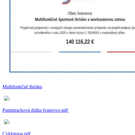
Multifunkčné ihrisko
Pumptracková dráha Ivanovce.pdf
Cyklotrasa.pdf