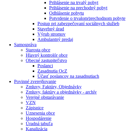
Prihlásenie na trvalý pobyt
Prihlásenie na prechodný pobyt
Odhlásenie pobytu
Potvrdenie o trvalom⁄prechodnom pobyte
Postup pri zabezpečovaní sociálnych služieb
Stavebný úrad
Výrub stromov
Ambulantný predaj
Samospráva
Starosta obce
Hlavný kontrolór obce
Obecné zastupiteľstvo
Poslanci
Zasadnutia OcZ
Účasť poslancov na zasadnutiach
Povinné zverejňovanie
Zmluvy, Faktúry, Objednávky
Zmluvy, faktúry a objednávky - archív
Verejné obstarávanie
VZN
Zápisnice
Uznesenia obce
Hospodárenie
Úradná tabuľa
Kanalizácia