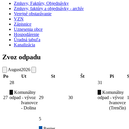
Zmluvy, Faktúry, Objednávky
Zmluvy, faktúry a objednávky - archív
Verejné obstarávanie
VZN
Zápisnice
Uznesenia obce
Hospodárenie
Úradná tabuľa
Kanalizácia
Zvoz odpadu
August
2026
Po
Ut
St
Št
Pi
28
31
Komunálny
Komunálny
27
odpad - vývoz
29
30
odpad - vývoz
Ivanovce
Ivanovce
- Dolina
(Trenčín)
5
Papier -