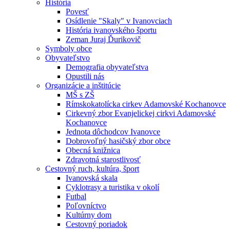
História
Povesť
Osídlenie "Skaly" v Ivanovciach
História ivanovského športu
Zeman Juraj Ďurikovič
Symboly obce
Obyvateľstvo
Demografia obyvateľstva
Opustili nás
Organizácie a inštitúcie
MŠ s ZŠ
Rímskokatolícka cirkev Adamovské Kochanovce
Cirkevný zbor Evanjelickej cirkvi Adamovské
Kochanovce
Jednota dôchodcov Ivanovce
Dobrovoľný hasičský zbor obce
Obecná knižnica
Zdravotná starostlivosť
Cestovný ruch, kultúra, šport
Ivanovská skala
Cyklotrasy a turistika v okolí
Futbal
Poľovníctvo
Kultúrny dom
Cestovný poriadok