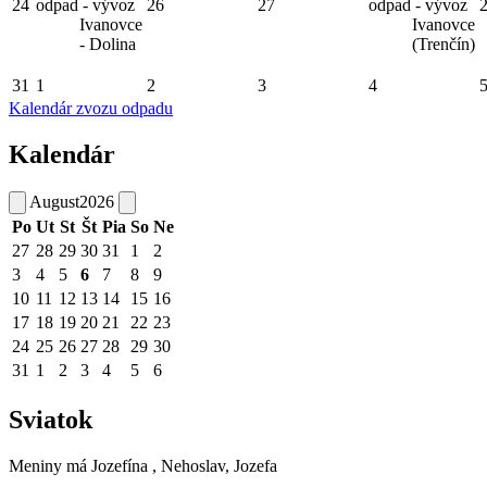
24
odpad - vývoz
26
27
odpad - vývoz
Ivanovce
Ivanovce
- Dolina
(Trenčín)
31
1
2
3
4
Kalendár zvozu odpadu
Kalendár
August
2026
Po
Ut
St
Št
Pia
So
Ne
27
28
29
30
31
1
2
3
4
5
6
7
8
9
10
11
12
13
14
15
16
17
18
19
20
21
22
23
24
25
26
27
28
29
30
31
1
2
3
4
5
6
Sviatok
Meniny má
Jozefína
, Nehoslav, Jozefa