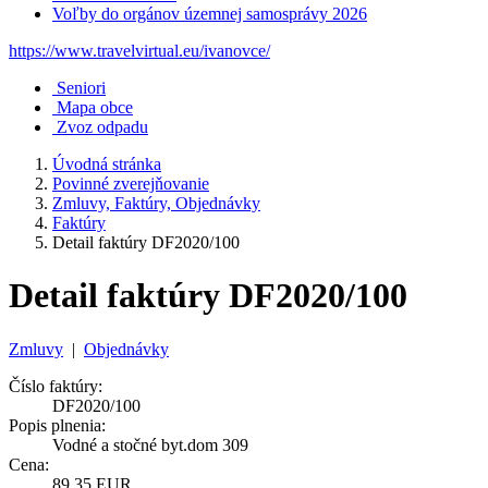
Voľby do orgánov územnej samosprávy 2026
https://www.travelvirtual.eu/ivanovce/
Seniori
Mapa obce
Zvoz odpadu
Úvodná stránka
Povinné zverejňovanie
Zmluvy, Faktúry, Objednávky
Faktúry
Detail faktúry DF2020/100
Detail faktúry DF2020/100
Zmluvy
|
Objednávky
Číslo faktúry:
DF2020/100
Popis plnenia:
Vodné a stočné byt.dom 309
Cena:
89,35 EUR