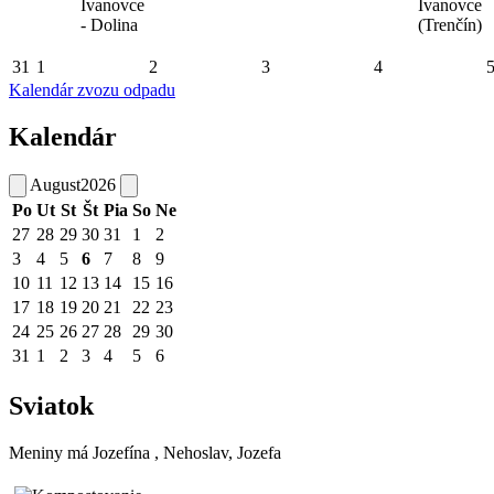
Ivanovce
Ivanovce
- Dolina
(Trenčín)
31
1
2
3
4
Kalendár zvozu odpadu
Kalendár
August
2026
Po
Ut
St
Št
Pia
So
Ne
27
28
29
30
31
1
2
3
4
5
6
7
8
9
10
11
12
13
14
15
16
17
18
19
20
21
22
23
24
25
26
27
28
29
30
31
1
2
3
4
5
6
Sviatok
Meniny má
Jozefína
, Nehoslav, Jozefa