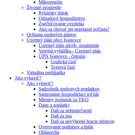
Mikroregión
Životné prostredie
Rybársky lístok
Odpadové hospodárstvo
Znečisťovanie ovzdušia
Ako sa chovať pri nepriazni počasia?
Ochrana osobných údajov
Územný plán obce Ivanovce
Územný plán návrh, oznámenie
Verejná vyhláška - Územný plán
ÚPN Ivanovce - čistopis
Grafická časť
Textová časť
Virtuálna prehliadka
Ako vybaviť?
Ako vybaviť?
Sadzobník správnych poplatkov
Samostatne hospodáriaci roľník
Miestny poplatok za TKO
Dane a poplatky
Daň za nehnuteľnosti
Daň za psa
Daň za nevýherné hracie prístroje
Overovanie podpisov a listín
Ohlasovňa