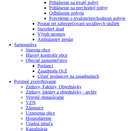
Prihlásenie na trvalý pobyt
Prihlásenie na prechodný pobyt
Odhlásenie pobytu
Potvrdenie o trvalom⁄prechodnom pobyte
Postup pri zabezpečovaní sociálnych služieb
Stavebný úrad
Výrub stromov
Ambulantný predaj
Samospráva
Starosta obce
Hlavný kontrolór obce
Obecné zastupiteľstvo
Poslanci
Zasadnutia OcZ
Účasť poslancov na zasadnutiach
Povinné zverejňovanie
Zmluvy, Faktúry, Objednávky
Zmluvy, faktúry a objednávky - archív
Verejné obstarávanie
VZN
Zápisnice
Uznesenia obce
Hospodárenie
Úradná tabuľa
Kanalizácia