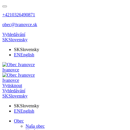
+4210326490871
obec@ivanovce.sk
Vyhledávání
SK
Slovensky
SK
Slovensky
EN
English
Ivanovce
Ivanovce
Vytisknout
Vyhledávání
SK
Slovensky
SK
Slovensky
EN
English
Obec
Naša obec