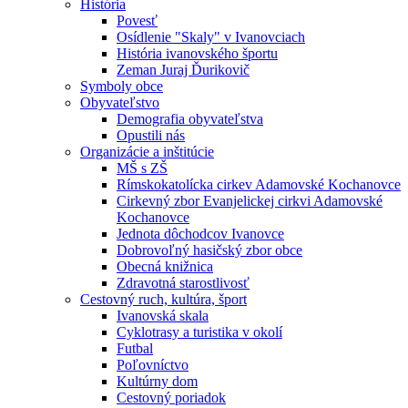
História
Povesť
Osídlenie "Skaly" v Ivanovciach
História ivanovského športu
Zeman Juraj Ďurikovič
Symboly obce
Obyvateľstvo
Demografia obyvateľstva
Opustili nás
Organizácie a inštitúcie
MŠ s ZŠ
Rímskokatolícka cirkev Adamovské Kochanovce
Cirkevný zbor Evanjelickej cirkvi Adamovské
Kochanovce
Jednota dôchodcov Ivanovce
Dobrovoľný hasičský zbor obce
Obecná knižnica
Zdravotná starostlivosť
Cestovný ruch, kultúra, šport
Ivanovská skala
Cyklotrasy a turistika v okolí
Futbal
Poľovníctvo
Kultúrny dom
Cestovný poriadok