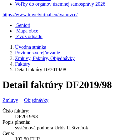
Voľby do orgánov územnej samosprávy 2026
https://www.travelvirtual.eu/ivanovce/
Seniori
Mapa obce
Zvoz odpadu
Úvodná stránka
Povinné zverejňovanie
Zmluvy, Faktúry, Objednávky
Faktúry
Detail faktúry DF2019/98
Detail faktúry DF2019/98
Zmluvy
|
Objednávky
Číslo faktúry:
DF2019/98
Popis plnenia:
systémová podpora Urbis II. štvrťrok
Cena:
102,50 EUR