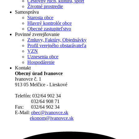
Cestovný ruch, kultúra, šport
Životné prostredie
Samospráva
Starosta obce
Hlavný kontrolór obce
Obecné zastupiteľstvo
Povinné zverejňovanie
Zmluvy, Faktúry, Objednávky
Profil verejného obstarávateľa
VZN
Uznesenia obce
Hospodárenie
Kontakt
Obecný úrad Ivanovce
Ivanovce č. 1
913 05 Melčice - Lieskové
Telefón: 032/64 902 34
032/64 908 71
Fax: 032/64 902 34
E-Mail:
obec@ivanovce.sk
ekonom@ivanovce.sk