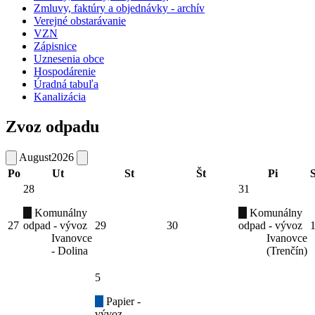
Zmluvy, faktúry a objednávky - archív
Verejné obstarávanie
VZN
Zápisnice
Uznesenia obce
Hospodárenie
Úradná tabuľa
Kanalizácia
Zvoz odpadu
August
2026
Po
Ut
St
Št
Pi
28
31
Komunálny
Komunálny
27
odpad - vývoz
29
30
odpad - vývoz
Ivanovce
Ivanovce
- Dolina
(Trenčín)
5
Papier -
vývoz