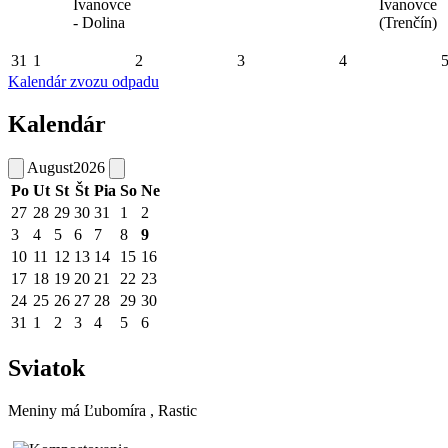
Ivanovce
Ivanovce
- Dolina
(Trenčín)
31
1
2
3
4
Kalendár zvozu odpadu
Kalendár
August
2026
Po
Ut
St
Št
Pia
So
Ne
27
28
29
30
31
1
2
3
4
5
6
7
8
9
10
11
12
13
14
15
16
17
18
19
20
21
22
23
24
25
26
27
28
29
30
31
1
2
3
4
5
6
Sviatok
Meniny má
Ľubomíra
, Rastic