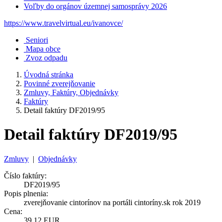
Voľby do orgánov územnej samosprávy 2026
https://www.travelvirtual.eu/ivanovce/
Seniori
Mapa obce
Zvoz odpadu
Úvodná stránka
Povinné zverejňovanie
Zmluvy, Faktúry, Objednávky
Faktúry
Detail faktúry DF2019/95
Detail faktúry DF2019/95
Zmluvy
|
Objednávky
Číslo faktúry:
DF2019/95
Popis plnenia:
zverejňovanie cintorínov na portáli cintoríny.sk rok 2019
Cena:
39,12 EUR