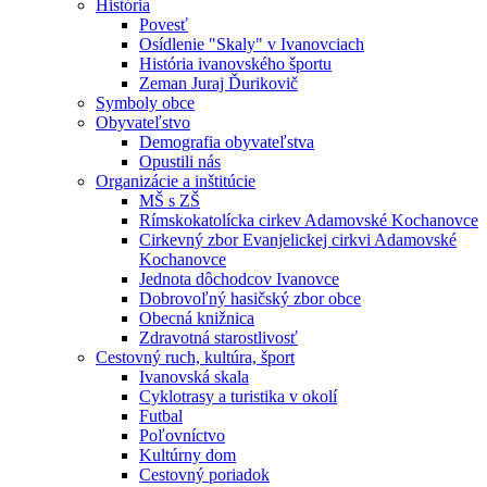
História
Povesť
Osídlenie "Skaly" v Ivanovciach
História ivanovského športu
Zeman Juraj Ďurikovič
Symboly obce
Obyvateľstvo
Demografia obyvateľstva
Opustili nás
Organizácie a inštitúcie
MŠ s ZŠ
Rímskokatolícka cirkev Adamovské Kochanovce
Cirkevný zbor Evanjelickej cirkvi Adamovské
Kochanovce
Jednota dôchodcov Ivanovce
Dobrovoľný hasičský zbor obce
Obecná knižnica
Zdravotná starostlivosť
Cestovný ruch, kultúra, šport
Ivanovská skala
Cyklotrasy a turistika v okolí
Futbal
Poľovníctvo
Kultúrny dom
Cestovný poriadok