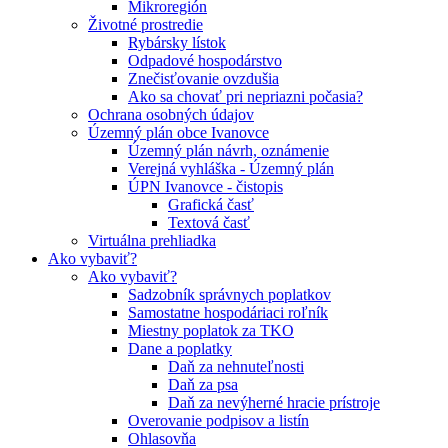
Mikroregión
Životné prostredie
Rybársky lístok
Odpadové hospodárstvo
Znečisťovanie ovzdušia
Ako sa chovať pri nepriazni počasia?
Ochrana osobných údajov
Územný plán obce Ivanovce
Územný plán návrh, oznámenie
Verejná vyhláška - Územný plán
ÚPN Ivanovce - čistopis
Grafická časť
Textová časť
Virtuálna prehliadka
Ako vybaviť?
Ako vybaviť?
Sadzobník správnych poplatkov
Samostatne hospodáriaci roľník
Miestny poplatok za TKO
Dane a poplatky
Daň za nehnuteľnosti
Daň za psa
Daň za nevýherné hracie prístroje
Overovanie podpisov a listín
Ohlasovňa