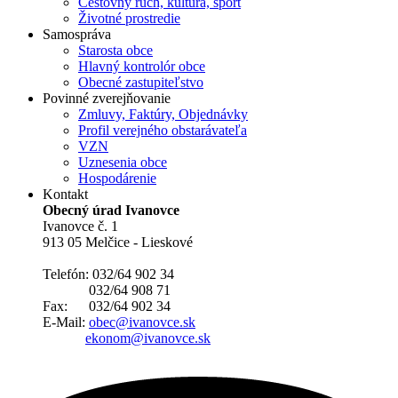
Cestovný ruch, kultúra, šport
Životné prostredie
Samospráva
Starosta obce
Hlavný kontrolór obce
Obecné zastupiteľstvo
Povinné zverejňovanie
Zmluvy, Faktúry, Objednávky
Profil verejného obstarávateľa
VZN
Uznesenia obce
Hospodárenie
Kontakt
Obecný úrad Ivanovce
Ivanovce č. 1
913 05 Melčice - Lieskové
Telefón: 032/64 902 34
032/64 908 71
Fax: 032/64 902 34
E-Mail:
obec@ivanovce.sk
ekonom@ivanovce.sk