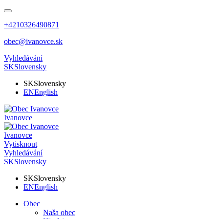
+4210326490871
obec@ivanovce.sk
Vyhledávání
SK
Slovensky
SK
Slovensky
EN
English
Ivanovce
Ivanovce
Vytisknout
Vyhledávání
SK
Slovensky
SK
Slovensky
EN
English
Obec
Naša obec