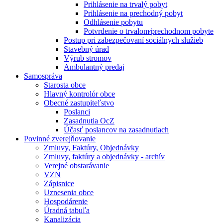
Prihlásenie na trvalý pobyt
Prihlásenie na prechodný pobyt
Odhlásenie pobytu
Potvrdenie o trvalom⁄prechodnom pobyte
Postup pri zabezpečovaní sociálnych služieb
Stavebný úrad
Výrub stromov
Ambulantný predaj
Samospráva
Starosta obce
Hlavný kontrolór obce
Obecné zastupiteľstvo
Poslanci
Zasadnutia OcZ
Účasť poslancov na zasadnutiach
Povinné zverejňovanie
Zmluvy, Faktúry, Objednávky
Zmluvy, faktúry a objednávky - archív
Verejné obstarávanie
VZN
Zápisnice
Uznesenia obce
Hospodárenie
Úradná tabuľa
Kanalizácia