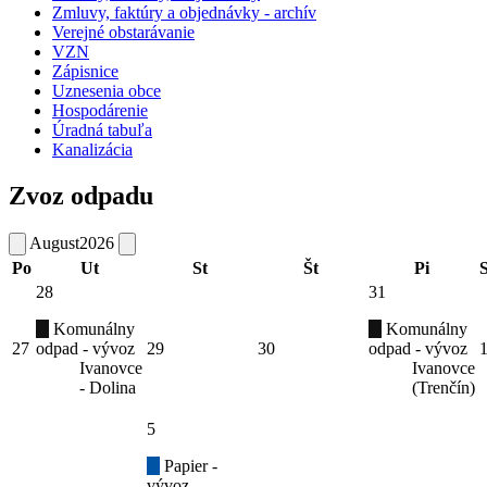
Zmluvy, faktúry a objednávky - archív
Verejné obstarávanie
VZN
Zápisnice
Uznesenia obce
Hospodárenie
Úradná tabuľa
Kanalizácia
Zvoz odpadu
August
2026
Po
Ut
St
Št
Pi
28
31
Komunálny
Komunálny
27
odpad - vývoz
29
30
odpad - vývoz
Ivanovce
Ivanovce
- Dolina
(Trenčín)
5
Papier -
vývoz