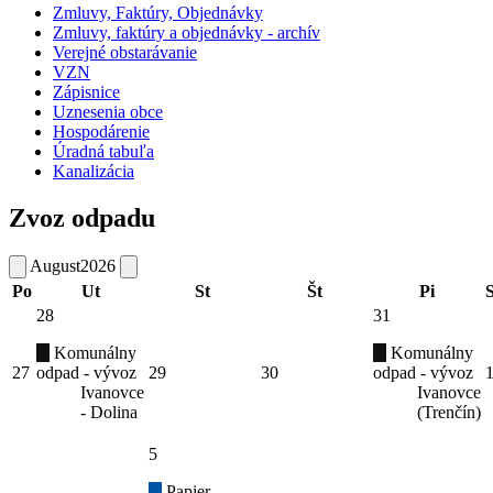
Zmluvy, Faktúry, Objednávky
Zmluvy, faktúry a objednávky - archív
Verejné obstarávanie
VZN
Zápisnice
Uznesenia obce
Hospodárenie
Úradná tabuľa
Kanalizácia
Zvoz odpadu
August
2026
Po
Ut
St
Št
Pi
28
31
Komunálny
Komunálny
27
odpad - vývoz
29
30
odpad - vývoz
Ivanovce
Ivanovce
- Dolina
(Trenčín)
5
Papier -