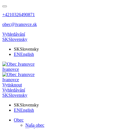
+4210326490871
obec@ivanovce.sk
Vyhledávání
SK
Slovensky
SK
Slovensky
EN
English
Ivanovce
Ivanovce
Vytisknout
Vyhledávání
SK
Slovensky
SK
Slovensky
EN
English
Obec
Naša obec