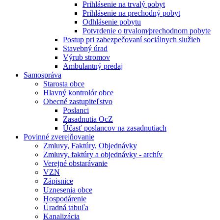
Prihlásenie na trvalý pobyt
Prihlásenie na prechodný pobyt
Odhlásenie pobytu
Potvrdenie o trvalom⁄prechodnom pobyte
Postup pri zabezpečovaní sociálnych služieb
Stavebný úrad
Výrub stromov
Ambulantný predaj
Samospráva
Starosta obce
Hlavný kontrolór obce
Obecné zastupiteľstvo
Poslanci
Zasadnutia OcZ
Účasť poslancov na zasadnutiach
Povinné zverejňovanie
Zmluvy, Faktúry, Objednávky
Zmluvy, faktúry a objednávky - archív
Verejné obstarávanie
VZN
Zápisnice
Uznesenia obce
Hospodárenie
Úradná tabuľa
Kanalizácia