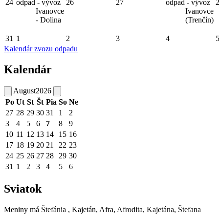
24
odpad - vývoz
26
27
odpad - vývoz
Ivanovce
Ivanovce
- Dolina
(Trenčín)
31
1
2
3
4
Kalendár zvozu odpadu
Kalendár
August
2026
Po
Ut
St
Št
Pia
So
Ne
27
28
29
30
31
1
2
3
4
5
6
7
8
9
10
11
12
13
14
15
16
17
18
19
20
21
22
23
24
25
26
27
28
29
30
31
1
2
3
4
5
6
Sviatok
Meniny má
Štefánia
, Kajetán, Afra, Afrodita, Kajetána, Štefana