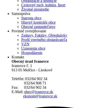
Organizácie a inštitúcie
Cestovný ruch, kultúra, šport
Životné prostredie
Samospráva
Starosta obce
Hlavný kontrolór obce
Obecné zastupiteľstvo
Povinné zverejňovanie
Zmluvy, Faktúry, Objednávky
Profil verejného obstarávateľa
VZN
Uznesenia obce
Hospodárenie
Kontakt
Obecný úrad Ivanovce
Ivanovce č. 1
913 05 Melčice - Lieskové
Telefón: 032/64 902 34
032/64 908 71
Fax: 032/64 902 34
E-Mail:
obec@ivanovce.sk
ekonom@ivanovce.sk