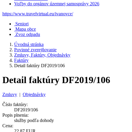
Voľby do orgánov územnej samosprávy 2026
https://www.travelvirtual.eu/ivanovce/
Seniori
Mapa obce
Zvoz odpadu
Úvodná stránka
Povinné zverejňovanie
Zmluvy, Faktúry, Objednávky
Faktúry
Detail faktúry DF2019/106
Detail faktúry DF2019/106
Zmluvy
|
Objednávky
Číslo faktúry:
DF2019/106
Popis plnenia:
služby podľa dohody
Cena:
22,87 EUR