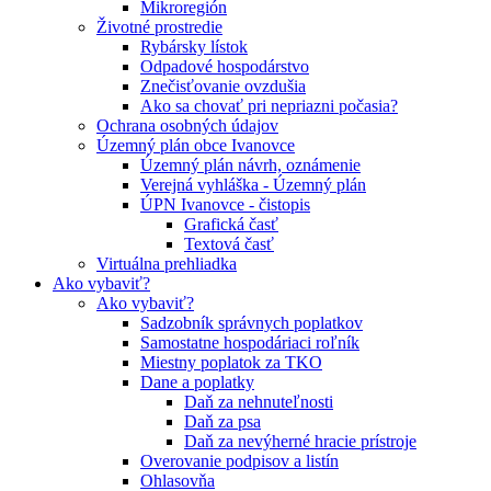
Mikroregión
Životné prostredie
Rybársky lístok
Odpadové hospodárstvo
Znečisťovanie ovzdušia
Ako sa chovať pri nepriazni počasia?
Ochrana osobných údajov
Územný plán obce Ivanovce
Územný plán návrh, oznámenie
Verejná vyhláška - Územný plán
ÚPN Ivanovce - čistopis
Grafická časť
Textová časť
Virtuálna prehliadka
Ako vybaviť?
Ako vybaviť?
Sadzobník správnych poplatkov
Samostatne hospodáriaci roľník
Miestny poplatok za TKO
Dane a poplatky
Daň za nehnuteľnosti
Daň za psa
Daň za nevýherné hracie prístroje
Overovanie podpisov a listín
Ohlasovňa