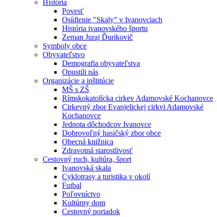
História
Povesť
Osídlenie "Skaly" v Ivanovciach
História ivanovského športu
Zeman Juraj Ďurikovič
Symboly obce
Obyvateľstvo
Demografia obyvateľstva
Opustili nás
Organizácie a inštitúcie
MŠ s ZŠ
Rímskokatolícka cirkev Adamovské Kochanovce
Cirkevný zbor Evanjelickej cirkvi Adamovské
Kochanovce
Jednota dôchodcov Ivanovce
Dobrovoľný hasičský zbor obce
Obecná knižnica
Zdravotná starostlivosť
Cestovný ruch, kultúra, šport
Ivanovská skala
Cyklotrasy a turistika v okolí
Futbal
Poľovníctvo
Kultúrny dom
Cestovný poriadok