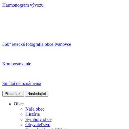
Harmonogram vývozu
360° letecká fotografia obce Ivanovce
Kompostovanie
Smútočné oznámenia
Předchozí
Následující
Obec
Naša obec
História
Symboly obce
Obyvateľstvo