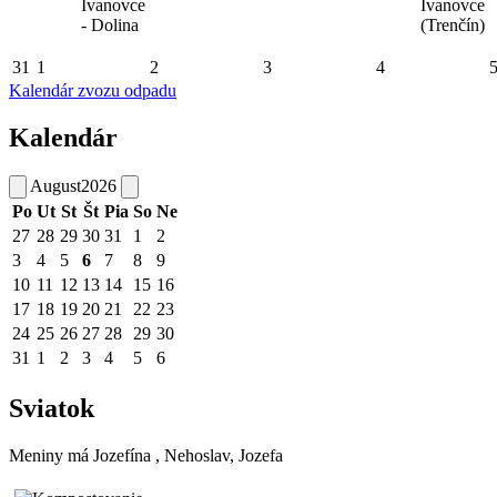
Ivanovce
Ivanovce
- Dolina
(Trenčín)
31
1
2
3
4
Kalendár zvozu odpadu
Kalendár
August
2026
Po
Ut
St
Št
Pia
So
Ne
27
28
29
30
31
1
2
3
4
5
6
7
8
9
10
11
12
13
14
15
16
17
18
19
20
21
22
23
24
25
26
27
28
29
30
31
1
2
3
4
5
6
Sviatok
Meniny má
Jozefína
, Nehoslav, Jozefa