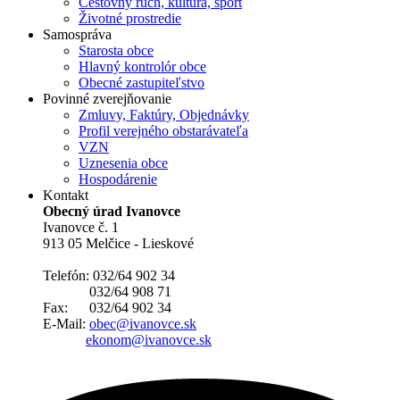
Cestovný ruch, kultúra, šport
Životné prostredie
Samospráva
Starosta obce
Hlavný kontrolór obce
Obecné zastupiteľstvo
Povinné zverejňovanie
Zmluvy, Faktúry, Objednávky
Profil verejného obstarávateľa
VZN
Uznesenia obce
Hospodárenie
Kontakt
Obecný úrad Ivanovce
Ivanovce č. 1
913 05 Melčice - Lieskové
Telefón: 032/64 902 34
032/64 908 71
Fax: 032/64 902 34
E-Mail:
obec@ivanovce.sk
ekonom@ivanovce.sk