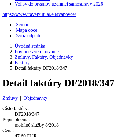
Voľby do orgánov územnej samosprávy 2026
https://www.travelvirtual.eu/ivanovce/
Seniori
Mapa obce
Zvoz odpadu
Úvodná stránka
Povinné zverejňovanie
Zmluvy, Faktúry, Objednávky
Faktúry
Detail faktúry DF2018/347
Detail faktúry DF2018/347
Zmluvy
|
Objednávky
Číslo faktúry:
DF2018/347
Popis plnenia:
mobilné služby 8/2018
Cena:
47,60 EUR