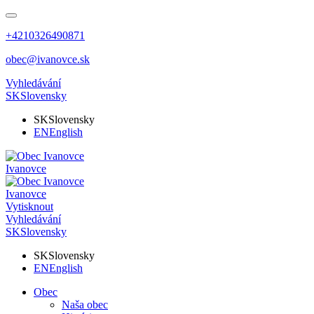
+4210326490871
obec@ivanovce.sk
Vyhledávání
SK
Slovensky
SK
Slovensky
EN
English
Ivanovce
Ivanovce
Vytisknout
Vyhledávání
SK
Slovensky
SK
Slovensky
EN
English
Obec
Naša obec