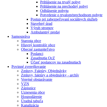
Prihlásenie na trvalý pobyt
Prihlásenie na prechodný pobyt
Odhlásenie pobytu
Potvrdenie o trvalom⁄prechodnom pobyte
Postup pri zabezpečovaní sociálnych služieb
Stavebný úrad
Výrub stromov
Ambulantný predaj
Samospráva
Starosta obce
Hlavný kontrolór obce
Obecné zastupiteľstvo
Poslanci
Zasadnutia OcZ
Účasť poslancov na zasadnutiach
Povinné zverejňovanie
Zmluvy, Faktúry, Objednávky
Zmluvy, faktúry a objednávky - archív
Verejné obstarávanie
VZN
Zápisnice
Uznesenia obce
Hospodárenie
Úradná tabuľa
Kanalizácia