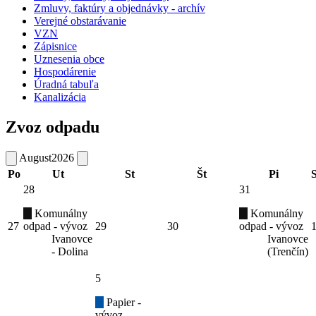
Zmluvy, faktúry a objednávky - archív
Verejné obstarávanie
VZN
Zápisnice
Uznesenia obce
Hospodárenie
Úradná tabuľa
Kanalizácia
Zvoz odpadu
August
2026
Po
Ut
St
Št
Pi
28
31
Komunálny
Komunálny
27
odpad - vývoz
29
30
odpad - vývoz
Ivanovce
Ivanovce
- Dolina
(Trenčín)
5
Papier -
vývoz