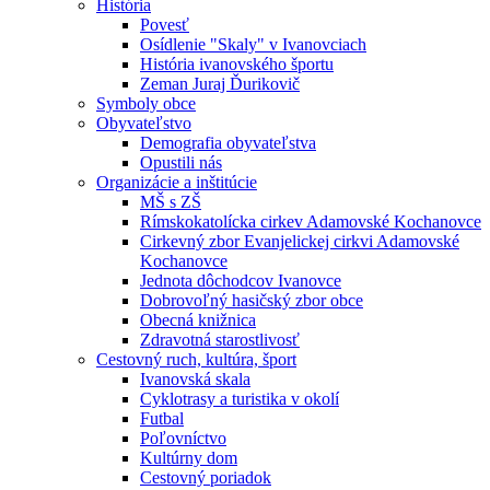
História
Povesť
Osídlenie "Skaly" v Ivanovciach
História ivanovského športu
Zeman Juraj Ďurikovič
Symboly obce
Obyvateľstvo
Demografia obyvateľstva
Opustili nás
Organizácie a inštitúcie
MŠ s ZŠ
Rímskokatolícka cirkev Adamovské Kochanovce
Cirkevný zbor Evanjelickej cirkvi Adamovské
Kochanovce
Jednota dôchodcov Ivanovce
Dobrovoľný hasičský zbor obce
Obecná knižnica
Zdravotná starostlivosť
Cestovný ruch, kultúra, šport
Ivanovská skala
Cyklotrasy a turistika v okolí
Futbal
Poľovníctvo
Kultúrny dom
Cestovný poriadok