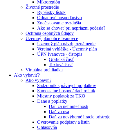
Mikroregión
Životné prostredie
Rybársky lístok
Odpadové hospodárstvo
Znečisťovanie ovzdušia
Ako sa chovať pri nepriazni počasia?
Ochrana osobných údajov
Územný plán obce Ivanovce
Územný plán návrh, oznámenie
Verejná vyhláška - Územný plán
ÚPN Ivanovce - čistopis
Grafická časť
Textová časť
Virtuálna prehliadka
Ako vybaviť?
Ako vybaviť?
Sadzobník správnych poplatkov
Samostatne hospodáriaci roľník
Miestny poplatok za TKO
Dane a poplatky
Daň za nehnuteľnosti
Daň za psa
Daň za nevýherné hracie prístroje
Overovanie podpisov a listín
Ohlasovňa