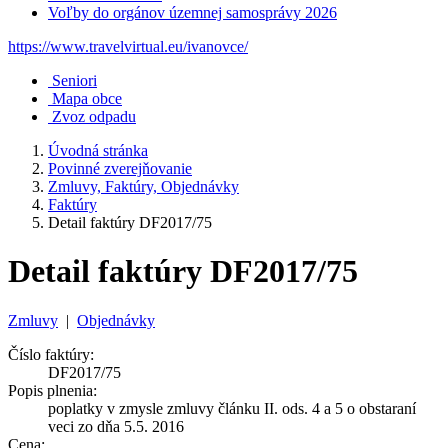
Voľby do orgánov územnej samosprávy 2026
https://www.travelvirtual.eu/ivanovce/
Seniori
Mapa obce
Zvoz odpadu
Úvodná stránka
Povinné zverejňovanie
Zmluvy, Faktúry, Objednávky
Faktúry
Detail faktúry DF2017/75
Detail faktúry DF2017/75
Zmluvy
|
Objednávky
Číslo faktúry:
DF2017/75
Popis plnenia:
poplatky v zmysle zmluvy článku II. ods. 4 a 5 o obstaraní
veci zo dňa 5.5. 2016
Cena: