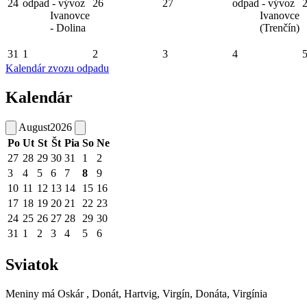
24
odpad - vývoz
26
27
odpad - vývoz
Ivanovce
Ivanovce
- Dolina
(Trenčín)
31
1
2
3
4
Kalendár zvozu odpadu
Kalendár
August
2026
Po
Ut
St
Št
Pia
So
Ne
27
28
29
30
31
1
2
3
4
5
6
7
8
9
10
11
12
13
14
15
16
17
18
19
20
21
22
23
24
25
26
27
28
29
30
31
1
2
3
4
5
6
Sviatok
Meniny má
Oskár
, Donát, Hartvig, Virgín, Donáta, Virgínia