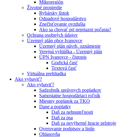
Mikroregión
Životné prostredie
Rybársky lístok
Odpadové hospodárstvo
Znečisťovanie ovzdušia
Ako sa chovať pri nepriazni počasia?
Ochrana osobných údajov
Územný plán obce Ivanovce
Územný plán návrh, oznámenie
Verejná vyhláška - Územný plán
ÚPN Ivanovce - čistopis
Grafická časť
Textová časť
Virtuálna prehliadka
Ako vybaviť?
Ako vybaviť?
Sadzobník správnych poplatkov
Samostatne hospodáriaci roľník
Miestny poplatok za TKO
Dane a poplatky
Daň za nehnuteľnosti
Daň za psa
Daň za nevýherné hracie prístroje
Overovanie podpisov a listín
Ohlasovňa