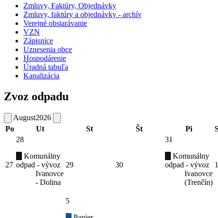
Zmluvy, Faktúry, Objednávky
Zmluvy, faktúry a objednávky - archív
Verejné obstarávanie
VZN
Zápisnice
Uznesenia obce
Hospodárenie
Úradná tabuľa
Kanalizácia
Zvoz odpadu
August
2026
Po
Ut
St
Št
Pi
28
31
Komunálny
Komunálny
27
odpad - vývoz
29
30
odpad - vývoz
Ivanovce
Ivanovce
- Dolina
(Trenčín)
5
Papier -