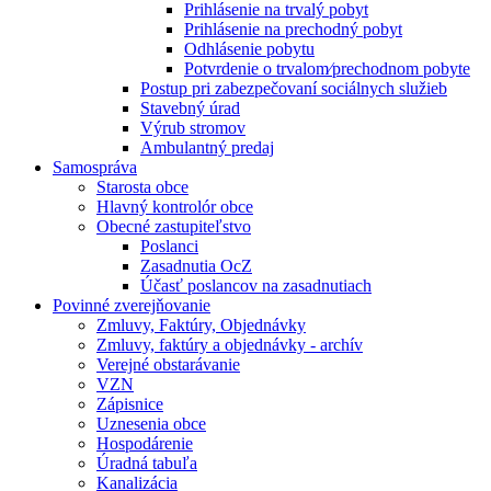
Prihlásenie na trvalý pobyt
Prihlásenie na prechodný pobyt
Odhlásenie pobytu
Potvrdenie o trvalom⁄prechodnom pobyte
Postup pri zabezpečovaní sociálnych služieb
Stavebný úrad
Výrub stromov
Ambulantný predaj
Samospráva
Starosta obce
Hlavný kontrolór obce
Obecné zastupiteľstvo
Poslanci
Zasadnutia OcZ
Účasť poslancov na zasadnutiach
Povinné zverejňovanie
Zmluvy, Faktúry, Objednávky
Zmluvy, faktúry a objednávky - archív
Verejné obstarávanie
VZN
Zápisnice
Uznesenia obce
Hospodárenie
Úradná tabuľa
Kanalizácia