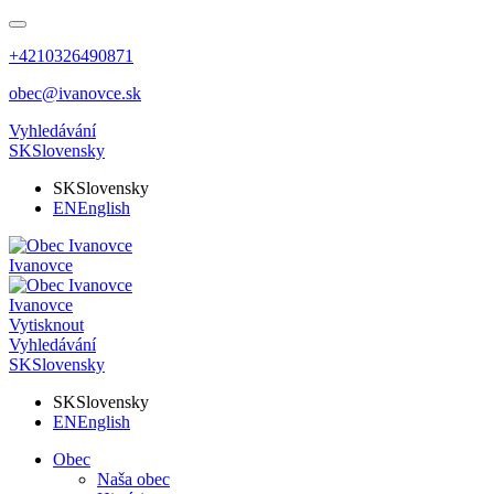
+4210326490871
obec@ivanovce.sk
Vyhledávání
SK
Slovensky
SK
Slovensky
EN
English
Ivanovce
Ivanovce
Vytisknout
Vyhledávání
SK
Slovensky
SK
Slovensky
EN
English
Obec
Naša obec