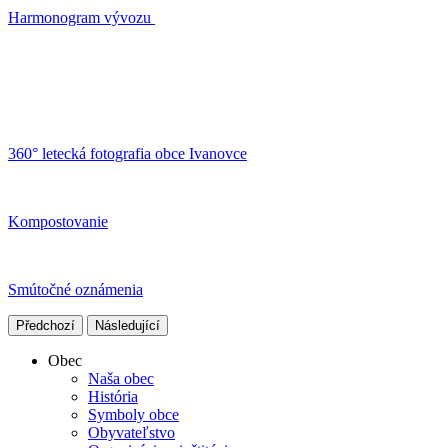
Harmonogram vývozu
360° letecká fotografia obce Ivanovce
Kompostovanie
Smútočné oznámenia
Předchozí
Následující
Obec
Naša obec
História
Symboly obce
Obyvateľstvo