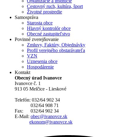
Organizácie a inštitúcie
Cestovný ruch, kultúra, šport
Životné prostredie
Samospráva
Starosta obce
Hlavný kontrolór obce
Obecné zastupiteľstvo
Povinné zverejňovanie
Zmluvy, Faktúry, Objednávky
Profil verejného obstarávateľa
VZN
Uznesenia obce
Hospodárenie
Kontakt
Obecný úrad Ivanovce
Ivanovce č. 1
913 05 Melčice - Lieskové
Telefón: 032/64 902 34
032/64 908 71
Fax: 032/64 902 34
E-Mail:
obec@ivanovce.sk
ekonom@ivanovce.sk