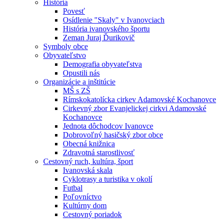
História
Povesť
Osídlenie "Skaly" v Ivanovciach
História ivanovského športu
Zeman Juraj Ďurikovič
Symboly obce
Obyvateľstvo
Demografia obyvateľstva
Opustili nás
Organizácie a inštitúcie
MŠ s ZŠ
Rímskokatolícka cirkev Adamovské Kochanovce
Cirkevný zbor Evanjelickej cirkvi Adamovské
Kochanovce
Jednota dôchodcov Ivanovce
Dobrovoľný hasičský zbor obce
Obecná knižnica
Zdravotná starostlivosť
Cestovný ruch, kultúra, šport
Ivanovská skala
Cyklotrasy a turistika v okolí
Futbal
Poľovníctvo
Kultúrny dom
Cestovný poriadok