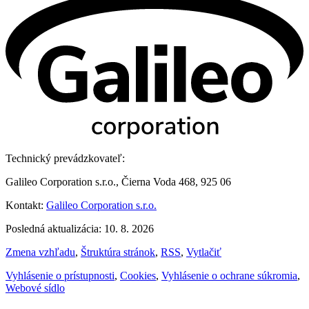
Technický prevádzkovateľ:
Galileo Corporation s.r.o., Čierna Voda 468, 925 06
Kontakt:
Galileo Corporation s.r.o.
Posledná aktualizácia: 10. 8. 2026
Zmena vzhľadu
,
Štruktúra stránok
,
RSS
,
Vytlačiť
Vyhlásenie o prístupnosti
,
Cookies
,
Vyhlásenie o ochrane súkromia
,
Webové sídlo