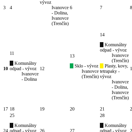
vývoz
3
4
Ivanovce
6
7
- Dolina,
Ivanovce
(Trenčín)
14
Komunálny
odpad - vývoz
11
Ivanovce
13
(Trenčín)
Komunálny
Sklo - vývoz
Plasty, kovy,
10
odpad - vývoz
12
Ivanovce
tetrapaky -
Ivanovce
(Trenčín)
vývoz
- Dolina
Ivanovce
- Dolina,
Ivanovce
(Trenčín)
17
18
19
20
21
25
28
Komunálny
Komunálny
24
odpad - vývoz
26
27
odpad - vývoz