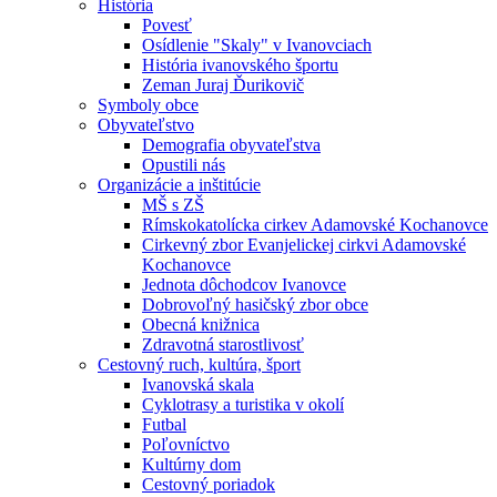
História
Povesť
Osídlenie "Skaly" v Ivanovciach
História ivanovského športu
Zeman Juraj Ďurikovič
Symboly obce
Obyvateľstvo
Demografia obyvateľstva
Opustili nás
Organizácie a inštitúcie
MŠ s ZŠ
Rímskokatolícka cirkev Adamovské Kochanovce
Cirkevný zbor Evanjelickej cirkvi Adamovské
Kochanovce
Jednota dôchodcov Ivanovce
Dobrovoľný hasičský zbor obce
Obecná knižnica
Zdravotná starostlivosť
Cestovný ruch, kultúra, šport
Ivanovská skala
Cyklotrasy a turistika v okolí
Futbal
Poľovníctvo
Kultúrny dom
Cestovný poriadok