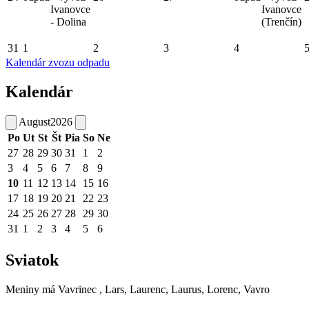
Ivanovce
Ivanovce
- Dolina
(Trenčín)
31
1
2
3
4
Kalendár zvozu odpadu
Kalendár
August
2026
Po
Ut
St
Št
Pia
So
Ne
27
28
29
30
31
1
2
3
4
5
6
7
8
9
10
11
12
13
14
15
16
17
18
19
20
21
22
23
24
25
26
27
28
29
30
31
1
2
3
4
5
6
Sviatok
Meniny má
Vavrinec
, Lars, Laurenc, Laurus, Lorenc, Vavro