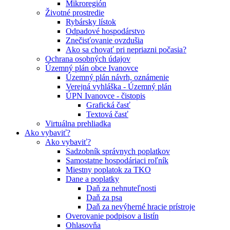
Mikroregión
Životné prostredie
Rybársky lístok
Odpadové hospodárstvo
Znečisťovanie ovzdušia
Ako sa chovať pri nepriazni počasia?
Ochrana osobných údajov
Územný plán obce Ivanovce
Územný plán návrh, oznámenie
Verejná vyhláška - Územný plán
ÚPN Ivanovce - čistopis
Grafická časť
Textová časť
Virtuálna prehliadka
Ako vybaviť?
Ako vybaviť?
Sadzobník správnych poplatkov
Samostatne hospodáriaci roľník
Miestny poplatok za TKO
Dane a poplatky
Daň za nehnuteľnosti
Daň za psa
Daň za nevýherné hracie prístroje
Overovanie podpisov a listín
Ohlasovňa