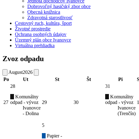
Jednota dôchodcov Ivanovce
Dobrovoľný hasičský zbor obce
Obecná knižnica
Zdravotná starostlivosť
Cestovný ruch, kultúra, šport
Životné prostredie
Ochrana osobných údajov
Územný plán obce Ivanovce
Virtuálna prehliadka
Zvoz odpadu
August
2026
Po
Ut
St
Št
Pi
28
31
Komunálny
Komunálny
27
odpad - vývoz
29
30
odpad - vývoz
Ivanovce
Ivanovce
- Dolina
(Trenčín)
5
Papier -