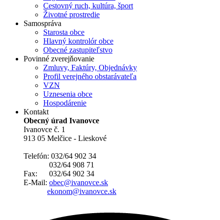
Cestovný ruch, kultúra, šport
Životné prostredie
Samospráva
Starosta obce
Hlavný kontrolór obce
Obecné zastupiteľstvo
Povinné zverejňovanie
Zmluvy, Faktúry, Objednávky
Profil verejného obstarávateľa
VZN
Uznesenia obce
Hospodárenie
Kontakt
Obecný úrad Ivanovce
Ivanovce č. 1
913 05 Melčice - Lieskové
Telefón: 032/64 902 34
032/64 908 71
Fax: 032/64 902 34
E-Mail:
obec@ivanovce.sk
ekonom@ivanovce.sk