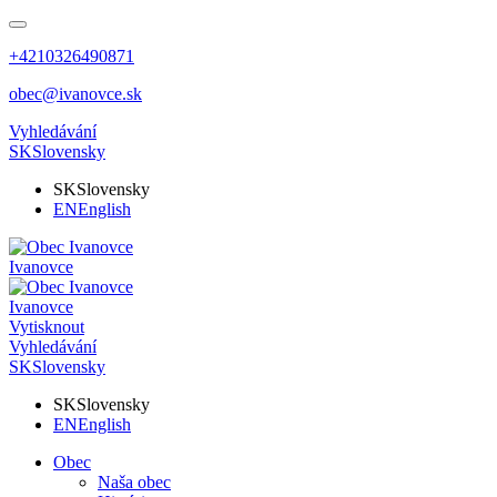
+4210326490871
obec@ivanovce.sk
Vyhledávání
SK
Slovensky
SK
Slovensky
EN
English
Ivanovce
Ivanovce
Vytisknout
Vyhledávání
SK
Slovensky
SK
Slovensky
EN
English
Obec
Naša obec