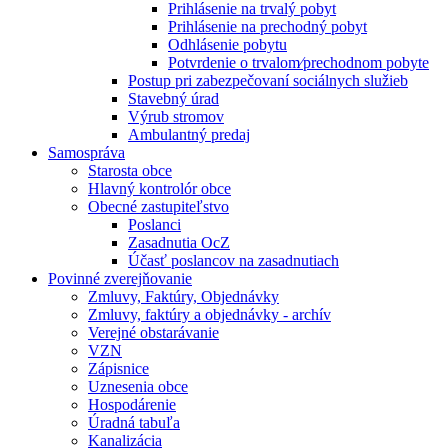
Prihlásenie na trvalý pobyt
Prihlásenie na prechodný pobyt
Odhlásenie pobytu
Potvrdenie o trvalom⁄prechodnom pobyte
Postup pri zabezpečovaní sociálnych služieb
Stavebný úrad
Výrub stromov
Ambulantný predaj
Samospráva
Starosta obce
Hlavný kontrolór obce
Obecné zastupiteľstvo
Poslanci
Zasadnutia OcZ
Účasť poslancov na zasadnutiach
Povinné zverejňovanie
Zmluvy, Faktúry, Objednávky
Zmluvy, faktúry a objednávky - archív
Verejné obstarávanie
VZN
Zápisnice
Uznesenia obce
Hospodárenie
Úradná tabuľa
Kanalizácia