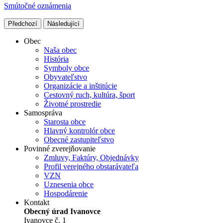
Smútočné oznámenia
Předchozí
Následující
Obec
Naša obec
História
Symboly obce
Obyvateľstvo
Organizácie a inštitúcie
Cestovný ruch, kultúra, šport
Životné prostredie
Samospráva
Starosta obce
Hlavný kontrolór obce
Obecné zastupiteľstvo
Povinné zverejňovanie
Zmluvy, Faktúry, Objednávky
Profil verejného obstarávateľa
VZN
Uznesenia obce
Hospodárenie
Kontakt
Obecný úrad Ivanovce
Ivanovce č. 1