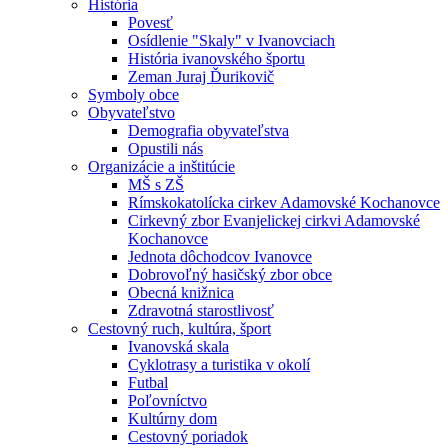
História
Povesť
Osídlenie "Skaly" v Ivanovciach
História ivanovského športu
Zeman Juraj Ďurikovič
Symboly obce
Obyvateľstvo
Demografia obyvateľstva
Opustili nás
Organizácie a inštitúcie
MŠ s ZŠ
Rímskokatolícka cirkev Adamovské Kochanovce
Cirkevný zbor Evanjelickej cirkvi Adamovské
Kochanovce
Jednota dôchodcov Ivanovce
Dobrovoľný hasičský zbor obce
Obecná knižnica
Zdravotná starostlivosť
Cestovný ruch, kultúra, šport
Ivanovská skala
Cyklotrasy a turistika v okolí
Futbal
Poľovníctvo
Kultúrny dom
Cestovný poriadok