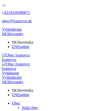
+4210326490871
obec@ivanovce.sk
Vyhledávání
SK
Slovensky
SK
Slovensky
EN
English
Ivanovce
Ivanovce
Vytisknout
Vyhledávání
SK
Slovensky
SK
Slovensky
EN
English
Obec
Naša obec