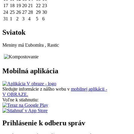
17
18
19
20
21
22
23
24
25
26
27
28
29
30
31
1
2
3
4
5
6
Sviatok
Meniny má
Ľubomíra
, Rastic
Mobilná aplikácia
Sledujte informácie z nášho webu v
mobilnej aplikácii -
V OBRAZE.
Voľne k stiahnutiu:
Prihlásenie k odberu správ