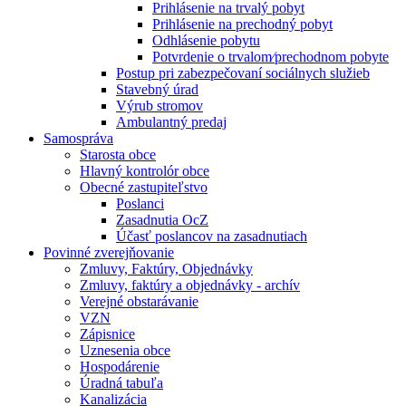
Prihlásenie na trvalý pobyt
Prihlásenie na prechodný pobyt
Odhlásenie pobytu
Potvrdenie o trvalom⁄prechodnom pobyte
Postup pri zabezpečovaní sociálnych služieb
Stavebný úrad
Výrub stromov
Ambulantný predaj
Samospráva
Starosta obce
Hlavný kontrolór obce
Obecné zastupiteľstvo
Poslanci
Zasadnutia OcZ
Účasť poslancov na zasadnutiach
Povinné zverejňovanie
Zmluvy, Faktúry, Objednávky
Zmluvy, faktúry a objednávky - archív
Verejné obstarávanie
VZN
Zápisnice
Uznesenia obce
Hospodárenie
Úradná tabuľa
Kanalizácia