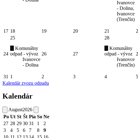
Ivanovce
- Dolina,
Ivanovce
(Trenčín)
17
18
19
20
21
25
28
Komunálny
Komunálny
24
odpad - vývoz
26
27
odpad - vývoz
Ivanovce
Ivanovce
- Dolina
(Trenčín)
31
1
2
3
4
Kalendár zvozu odpadu
Kalendár
August
2026
Po
Ut
St
Št
Pia
So
Ne
27
28
29
30
31
1
2
3
4
5
6
7
8
9
10
11
12
13
14
15
16