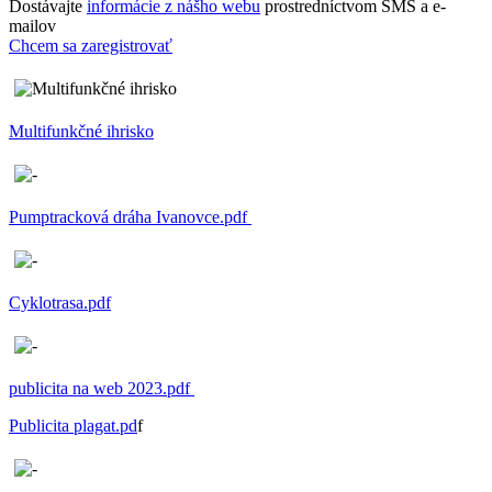
Dostávajte
informácie z nášho webu
prostredníctvom SMS a e-
mailov
Chcem sa zaregistrovať
Multifunkčné ihrisko
Pumptracková dráha Ivanovce.pdf
Cyklotrasa.pdf
publicita na web 2023.pdf
Publicita plagat.pd
f