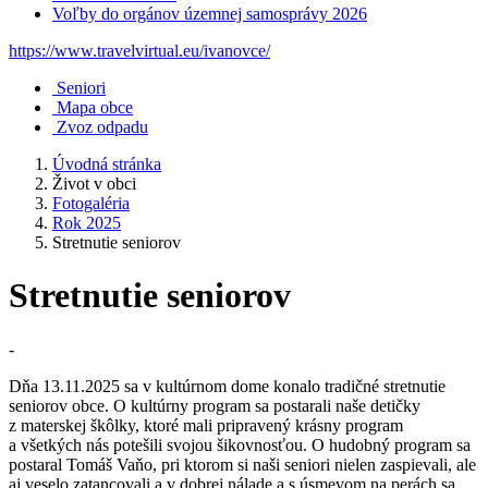
Voľby do orgánov územnej samosprávy 2026
https://www.travelvirtual.eu/ivanovce/
Seniori
Mapa obce
Zvoz odpadu
Úvodná stránka
Život v obci
Fotogaléria
Rok 2025
Stretnutie seniorov
Stretnutie seniorov
-
Dňa 13.11.2025 sa v kultúrnom dome konalo tradičné stretnutie
seniorov obce. O kultúrny program sa postarali naše detičky
z materskej škôlky, ktoré mali pripravený krásny program
a všetkých nás potešili svojou šikovnosťou. O hudobný program sa
postaral Tomáš Vaňo, pri ktorom si naši seniori nielen zaspievali, ale
aj veselo zatancovali a v dobrej nálade a s úsmevom na perách sa