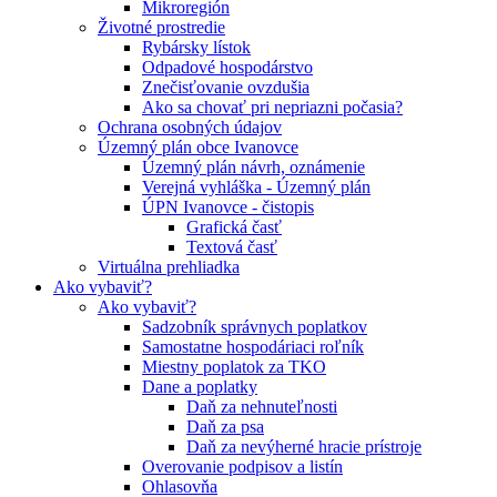
Mikroregión
Životné prostredie
Rybársky lístok
Odpadové hospodárstvo
Znečisťovanie ovzdušia
Ako sa chovať pri nepriazni počasia?
Ochrana osobných údajov
Územný plán obce Ivanovce
Územný plán návrh, oznámenie
Verejná vyhláška - Územný plán
ÚPN Ivanovce - čistopis
Grafická časť
Textová časť
Virtuálna prehliadka
Ako vybaviť?
Ako vybaviť?
Sadzobník správnych poplatkov
Samostatne hospodáriaci roľník
Miestny poplatok za TKO
Dane a poplatky
Daň za nehnuteľnosti
Daň za psa
Daň za nevýherné hracie prístroje
Overovanie podpisov a listín
Ohlasovňa