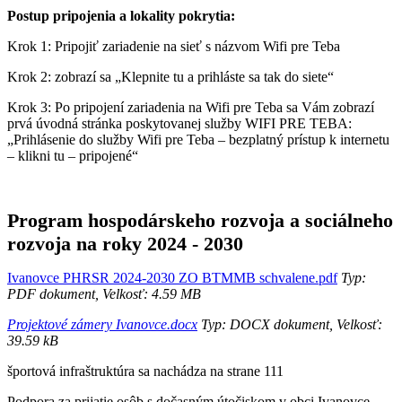
Postup pripojenia a lokality pokrytia:
Krok 1: Pripojiť zariadenie na sieť s názvom Wifi pre Teba
Krok 2: zobrazí sa „Klepnite tu a prihláste sa tak do siete“
Krok 3: Po pripojení zariadenia na Wifi pre Teba sa Vám zobrazí
prvá úvodná stránka poskytovanej služby WIFI PRE TEBA:
„Prihlásenie do služby Wifi pre Teba – bezplatný prístup k internetu
– klikni tu – pripojené“
Program hospodárskeho rozvoja a sociálneho
rozvoja na roky 2024 - 2030
Ivanovce PHRSR 2024-2030 ZO BTMMB schvalene.pdf
Typ:
PDF dokument, Velkosť: 4.59 MB
Projektové zámery Ivanovce.docx
Typ: DOCX dokument, Velkosť:
39.59 kB
športová infraštruktúra sa nachádza na strane 111
Podpora za prijatie osôb s dočasným útočiskom v obci Ivanovce