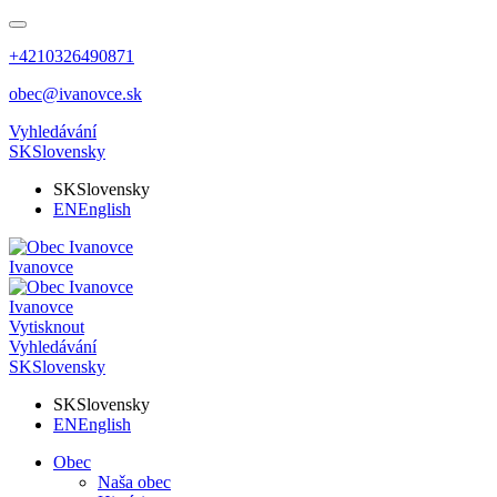
+4210326490871
obec@ivanovce.sk
Vyhledávání
SK
Slovensky
SK
Slovensky
EN
English
Ivanovce
Ivanovce
Vytisknout
Vyhledávání
SK
Slovensky
SK
Slovensky
EN
English
Obec
Naša obec