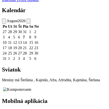
Kalendár
August
2026
Po
Ut
St
Št
Pia
So
Ne
27
28
29
30
31
1
2
3
4
5
6
7
8
9
10
11
12
13
14
15
16
17
18
19
20
21
22
23
24
25
26
27
28
29
30
31
1
2
3
4
5
6
Sviatok
Meniny má
Štefánia
, Kajetán, Afra, Afrodita, Kajetána, Štefana
Mobilná aplikácia