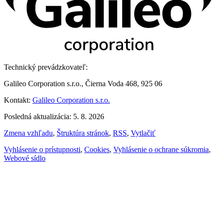
Technický prevádzkovateľ:
Galileo Corporation s.r.o., Čierna Voda 468, 925 06
Kontakt:
Galileo Corporation s.r.o.
Posledná aktualizácia: 5. 8. 2026
Zmena vzhľadu
,
Štruktúra stránok
,
RSS
,
Vytlačiť
Vyhlásenie o prístupnosti
,
Cookies
,
Vyhlásenie o ochrane súkromia
,
Webové sídlo