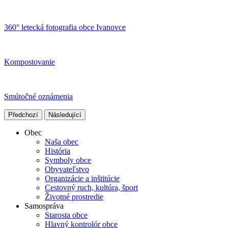
360° letecká fotografia obce Ivanovce
Kompostovanie
Smútočné oznámenia
Předchozí
Následující
Obec
Naša obec
História
Symboly obce
Obyvateľstvo
Organizácie a inštitúcie
Cestovný ruch, kultúra, šport
Životné prostredie
Samospráva
Starosta obce
Hlavný kontrolór obce