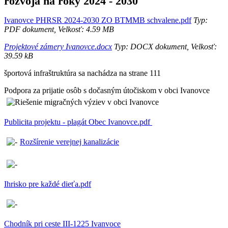
rozvoja na roky 2024 - 2030
Ivanovce PHRSR 2024-2030 ZO BTMMB schvalene.pdf
Typ:
PDF dokument, Velkosť: 4.59 MB
Projektové zámery Ivanovce.docx
Typ: DOCX dokument, Velkosť:
39.59 kB
športová infraštruktúra sa nachádza na strane 111
Podpora za prijatie osôb s dočasným útočiskom v obci Ivanovce
Publicita projektu - plagát Obec Ivanovce.pdf
Rozšírenie verejnej kanalizácie
Ihrisko pre každé dieťa.pdf
Chodník pri ceste III-1225 Ivanvoce