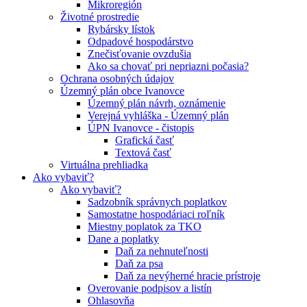
Mikroregión
Životné prostredie
Rybársky lístok
Odpadové hospodárstvo
Znečisťovanie ovzdušia
Ako sa chovať pri nepriazni počasia?
Ochrana osobných údajov
Územný plán obce Ivanovce
Územný plán návrh, oznámenie
Verejná vyhláška - Územný plán
ÚPN Ivanovce - čistopis
Grafická časť
Textová časť
Virtuálna prehliadka
Ako vybaviť?
Ako vybaviť?
Sadzobník správnych poplatkov
Samostatne hospodáriaci roľník
Miestny poplatok za TKO
Dane a poplatky
Daň za nehnuteľnosti
Daň za psa
Daň za nevýherné hracie prístroje
Overovanie podpisov a listín
Ohlasovňa