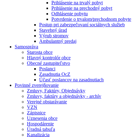
Prihlásenie na trvalý pobyt
Prihlásenie na prechodný pobyt
Odhlásenie pobytu
Potvrdenie o trvalom⁄prechodnom pobyte
Postup pri zabezpečovaní sociálnych služieb
Stavebný úrad
Výrub stromov
Ambulantný predaj
Samospráva
Starosta obce
Hlavný kontrolór obce
Obecné zastupiteľstvo
Poslanci
Zasadnutia OcZ
Účasť poslancov na zasadnutiach
Povinné zverejňovanie
Zmluvy, Faktúry, Objednávky
Zmluvy, faktúry a objednávky - archív
Verejné obstarávanie
VZN
Zápisnice
Uznesenia obce
Hospodárenie
Úradná tabuľa
Kanalizácia