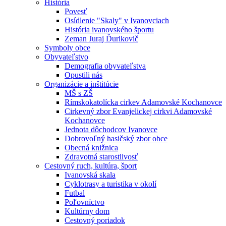
História
Povesť
Osídlenie "Skaly" v Ivanovciach
História ivanovského športu
Zeman Juraj Ďurikovič
Symboly obce
Obyvateľstvo
Demografia obyvateľstva
Opustili nás
Organizácie a inštitúcie
MŠ s ZŠ
Rímskokatolícka cirkev Adamovské Kochanovce
Cirkevný zbor Evanjelickej cirkvi Adamovské
Kochanovce
Jednota dôchodcov Ivanovce
Dobrovoľný hasičský zbor obce
Obecná knižnica
Zdravotná starostlivosť
Cestovný ruch, kultúra, šport
Ivanovská skala
Cyklotrasy a turistika v okolí
Futbal
Poľovníctvo
Kultúrny dom
Cestovný poriadok