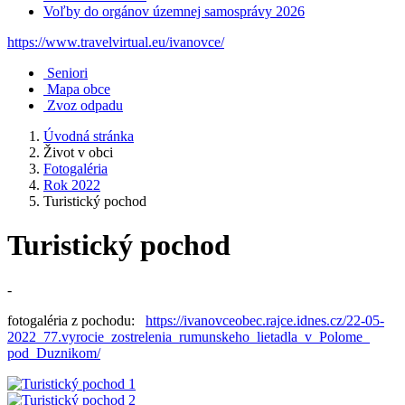
Voľby do orgánov územnej samosprávy 2026
https://www.travelvirtual.eu/ivanovce/
Seniori
Mapa obce
Zvoz odpadu
Úvodná stránka
Život v obci
Fotogaléria
Rok 2022
Turistický pochod
Turistický pochod
-
fotogaléria z pochodu:
https://ivanovceobec.rajce.
idnes.cz/22-05-
2022_77.
vyrocie_zostrelenia_
rumunskeho_lietadla_v_Polome_
pod_Duznikom/