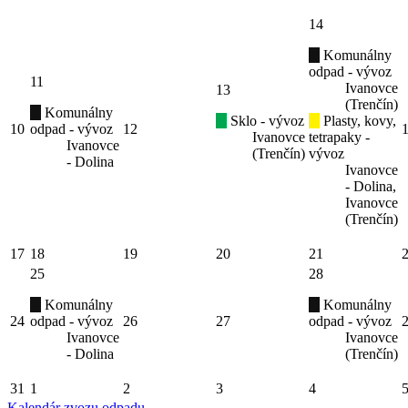
14
Komunálny
odpad - vývoz
11
Ivanovce
13
(Trenčín)
Komunálny
Sklo - vývoz
Plasty, kovy,
10
odpad - vývoz
12
Ivanovce
tetrapaky -
Ivanovce
(Trenčín)
vývoz
- Dolina
Ivanovce
- Dolina,
Ivanovce
(Trenčín)
17
18
19
20
21
25
28
Komunálny
Komunálny
24
odpad - vývoz
26
27
odpad - vývoz
Ivanovce
Ivanovce
- Dolina
(Trenčín)
31
1
2
3
4
Kalendár zvozu odpadu