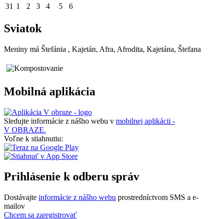
31
1
2
3
4
5
6
Sviatok
Meniny má
Štefánia
, Kajetán, Afra, Afrodita, Kajetána, Štefana
Mobilná aplikácia
Sledujte informácie z nášho webu v
mobilnej aplikácii -
V OBRAZE.
Voľne k stiahnutiu:
Prihlásenie k odberu správ
Dostávajte
informácie z nášho webu
prostredníctvom SMS a e-
mailov
Chcem sa zaregistrovať