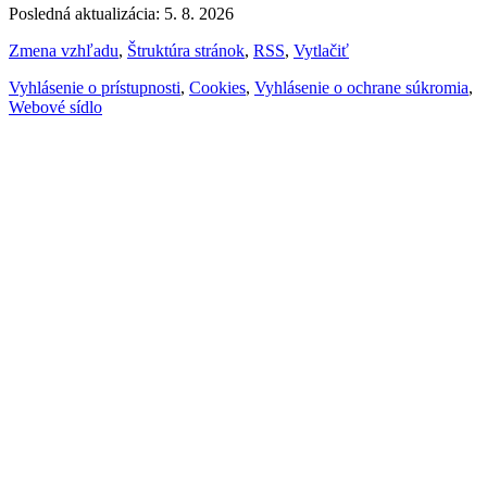
Posledná aktualizácia: 5. 8. 2026
Zmena vzhľadu
,
Štruktúra stránok
,
RSS
,
Vytlačiť
Vyhlásenie o prístupnosti
,
Cookies
,
Vyhlásenie o ochrane súkromia
,
Webové sídlo