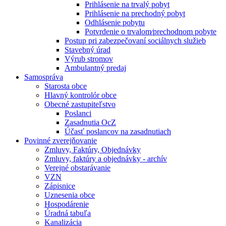
Prihlásenie na trvalý pobyt
Prihlásenie na prechodný pobyt
Odhlásenie pobytu
Potvrdenie o trvalom⁄prechodnom pobyte
Postup pri zabezpečovaní sociálnych služieb
Stavebný úrad
Výrub stromov
Ambulantný predaj
Samospráva
Starosta obce
Hlavný kontrolór obce
Obecné zastupiteľstvo
Poslanci
Zasadnutia OcZ
Účasť poslancov na zasadnutiach
Povinné zverejňovanie
Zmluvy, Faktúry, Objednávky
Zmluvy, faktúry a objednávky - archív
Verejné obstarávanie
VZN
Zápisnice
Uznesenia obce
Hospodárenie
Úradná tabuľa
Kanalizácia