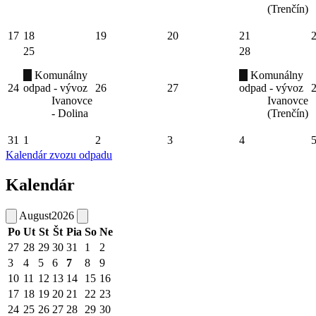
(Trenčín)
17
18
19
20
21
25
28
Komunálny
Komunálny
24
odpad - vývoz
26
27
odpad - vývoz
Ivanovce
Ivanovce
- Dolina
(Trenčín)
31
1
2
3
4
Kalendár zvozu odpadu
Kalendár
August
2026
Po
Ut
St
Št
Pia
So
Ne
27
28
29
30
31
1
2
3
4
5
6
7
8
9
10
11
12
13
14
15
16
17
18
19
20
21
22
23
24
25
26
27
28
29
30