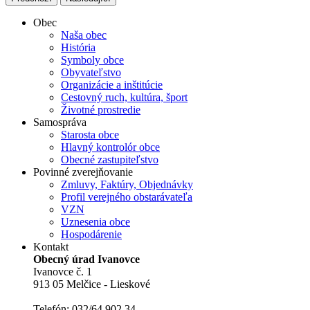
Obec
Naša obec
História
Symboly obce
Obyvateľstvo
Organizácie a inštitúcie
Cestovný ruch, kultúra, šport
Životné prostredie
Samospráva
Starosta obce
Hlavný kontrolór obce
Obecné zastupiteľstvo
Povinné zverejňovanie
Zmluvy, Faktúry, Objednávky
Profil verejného obstarávateľa
VZN
Uznesenia obce
Hospodárenie
Kontakt
Obecný úrad Ivanovce
Ivanovce č. 1
913 05 Melčice - Lieskové
Telefón: 032/64 902 34