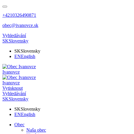
+4210326490871
obec@ivanovce.sk
Vyhledávání
SK
Slovensky
SK
Slovensky
EN
English
Ivanovce
Ivanovce
Vytisknout
Vyhledávání
SK
Slovensky
SK
Slovensky
EN
English
Obec
Naša obec