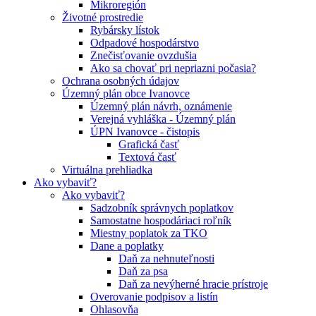
Mikroregión
Životné prostredie
Rybársky lístok
Odpadové hospodárstvo
Znečisťovanie ovzdušia
Ako sa chovať pri nepriazni počasia?
Ochrana osobných údajov
Územný plán obce Ivanovce
Územný plán návrh, oznámenie
Verejná vyhláška - Územný plán
ÚPN Ivanovce - čistopis
Grafická časť
Textová časť
Virtuálna prehliadka
Ako vybaviť?
Ako vybaviť?
Sadzobník správnych poplatkov
Samostatne hospodáriaci roľník
Miestny poplatok za TKO
Dane a poplatky
Daň za nehnuteľnosti
Daň za psa
Daň za nevýherné hracie prístroje
Overovanie podpisov a listín
Ohlasovňa