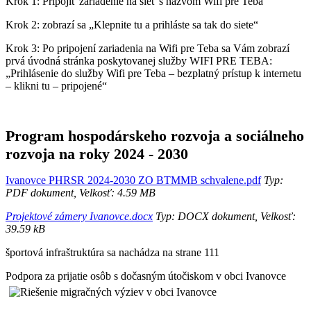
Krok 1: Pripojiť zariadenie na sieť s názvom Wifi pre Teba
Krok 2: zobrazí sa „Klepnite tu a prihláste sa tak do siete“
Krok 3: Po pripojení zariadenia na Wifi pre Teba sa Vám zobrazí
prvá úvodná stránka poskytovanej služby WIFI PRE TEBA:
„Prihlásenie do služby Wifi pre Teba – bezplatný prístup k internetu
– klikni tu – pripojené“
Program hospodárskeho rozvoja a sociálneho
rozvoja na roky 2024 - 2030
Ivanovce PHRSR 2024-2030 ZO BTMMB schvalene.pdf
Typ:
PDF dokument, Velkosť: 4.59 MB
Projektové zámery Ivanovce.docx
Typ: DOCX dokument, Velkosť:
39.59 kB
športová infraštruktúra sa nachádza na strane 111
Podpora za prijatie osôb s dočasným útočiskom v obci Ivanovce