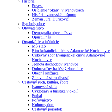
História
Povesť
Osídlenie "Skaly" v Ivanovciach
História ivanovského športu
Zeman Juraj Ďurikovič
Symboly obce
Obyvateľstvo
Demografia obyvateľstva
Opustili nás
Organizácie a inštitúcie
MŠ s ZŠ
Rímskokatolícka cirkev Adamovské Kochanovce
Cirkevný zbor Evanjelickej cirkvi Adamovské
Kochanovce
Jednota dôchodcov Ivanovce
Dobrovoľný hasičský zbor obce
Obecná knižnica
Zdravotná starostlivosť
Cestovný ruch, kultúra, šport
Ivanovská skala
Cyklotrasy a turistika v okolí
Futbal
Poľovníctvo
Kultúrny dom
Cestovný poriadok