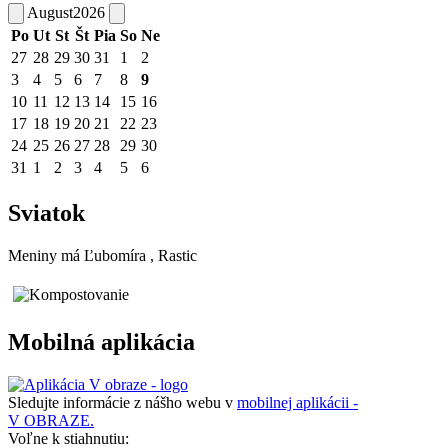
August
2026
Po
Ut
St
Št
Pia
So
Ne
27
28
29
30
31
1
2
3
4
5
6
7
8
9
10
11
12
13
14
15
16
17
18
19
20
21
22
23
24
25
26
27
28
29
30
31
1
2
3
4
5
6
Sviatok
Meniny má
Ľubomíra
, Rastic
Mobilná aplikácia
Sledujte informácie z nášho webu v
mobilnej aplikácii -
V OBRAZE.
Voľne k stiahnutiu: