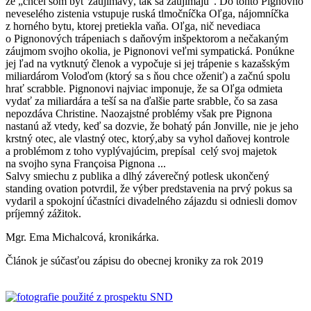
že „chcel som byť zaujímavý, tak sa zaujímajú“. Do tohto Pignovho
neveselého zistenia vstupuje ruská tlmočníčka Oľga, nájomníčka
z horného bytu, ktorej pretiekla vaňa. Oľga, nič nevediaca
o Pignonových trápeniach s daňovým inšpektorom a nečakaným
záujmom svojho okolia, je Pignonovi veľmi sympatická. Ponúkne
jej ľad na vytknutý členok a vypočuje si jej trápenie s kazašským
miliardárom Voloďom (ktorý sa s ňou chce oženiť) a začnú spolu
hrať scrabble. Pignonovi najviac imponuje, že sa Oľga odmieta
vydať za miliardára a teší sa na ďalšie parte srabble, čo sa zasa
nepozdáva Christine. Naozajstné problémy však pre Pignona
nastanú až vtedy, keď sa dozvie, že bohatý pán Jonville, nie je jeho
krstný otec, ale vlastný otec, ktorý,aby sa vyhol daňovej kontrole
a problémom z toho vyplývajúcim, prepísal celý svoj majetok
na svojho syna Françoisa Pignona ...
Salvy smiechu z publika a dlhý záverečný potlesk ukončený
standing ovation potvrdil, že výber predstavenia na prvý pokus sa
vydaril a spokojní účastníci divadelného zájazdu si odniesli domov
príjemný zážitok.
Mgr. Ema Michalcová, kronikárka.
Článok je súčasťou zápisu do obecnej kroniky za rok 2019