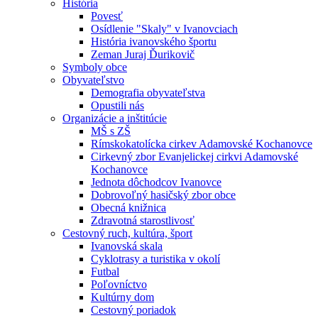
História
Povesť
Osídlenie "Skaly" v Ivanovciach
História ivanovského športu
Zeman Juraj Ďurikovič
Symboly obce
Obyvateľstvo
Demografia obyvateľstva
Opustili nás
Organizácie a inštitúcie
MŠ s ZŠ
Rímskokatolícka cirkev Adamovské Kochanovce
Cirkevný zbor Evanjelickej cirkvi Adamovské
Kochanovce
Jednota dôchodcov Ivanovce
Dobrovoľný hasičský zbor obce
Obecná knižnica
Zdravotná starostlivosť
Cestovný ruch, kultúra, šport
Ivanovská skala
Cyklotrasy a turistika v okolí
Futbal
Poľovníctvo
Kultúrny dom
Cestovný poriadok