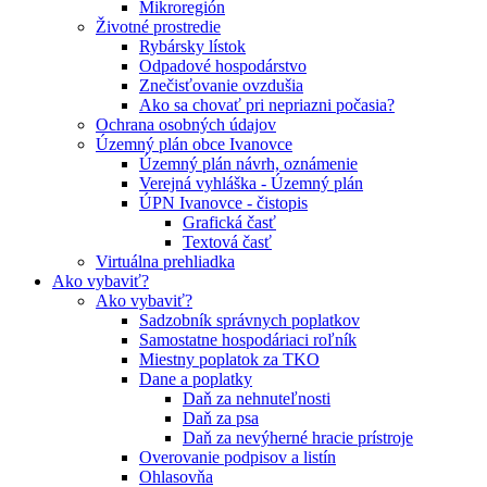
Mikroregión
Životné prostredie
Rybársky lístok
Odpadové hospodárstvo
Znečisťovanie ovzdušia
Ako sa chovať pri nepriazni počasia?
Ochrana osobných údajov
Územný plán obce Ivanovce
Územný plán návrh, oznámenie
Verejná vyhláška - Územný plán
ÚPN Ivanovce - čistopis
Grafická časť
Textová časť
Virtuálna prehliadka
Ako vybaviť?
Ako vybaviť?
Sadzobník správnych poplatkov
Samostatne hospodáriaci roľník
Miestny poplatok za TKO
Dane a poplatky
Daň za nehnuteľnosti
Daň za psa
Daň za nevýherné hracie prístroje
Overovanie podpisov a listín
Ohlasovňa