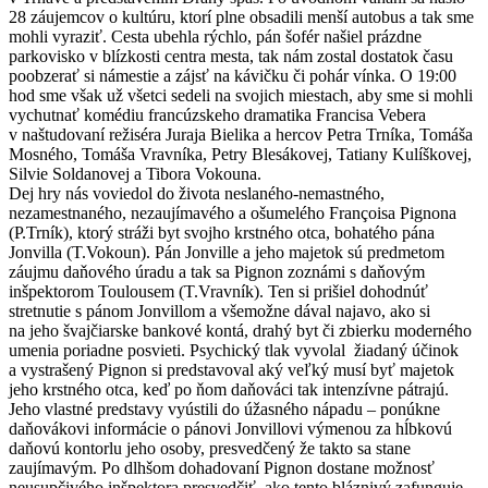
28 záujemcov o kultúru, ktorí plne obsadili menší autobus a tak sme
mohli vyraziť. Cesta ubehla rýchlo, pán šofér našiel prázdne
parkovisko v blízkosti centra mesta, tak nám zostal dostatok času
poobzerať si námestie a zájsť na kávičku či pohár vínka. O 19:00
hod sme však už všetci sedeli na svojich miestach, aby sme si mohli
vychutnať komédiu francúzskeho dramatika Francisa Vebera
v naštudovaní režiséra Juraja Bielika a hercov Petra Trníka, Tomáša
Mosného, Tomáša Vravníka, Petry Blesákovej, Tatiany Kulíškovej,
Silvie Soldanovej a Tibora Vokouna.
Dej hry nás voviedol do života neslaného-nemastného,
nezamestnaného, nezaujímavého a ošumelého Françoisa Pignona
(P.Trník), ktorý stráži byt svojho krstného otca, bohatého pána
Jonvilla (T.Vokoun). Pán Jonville a jeho majetok sú predmetom
záujmu daňového úradu a tak sa Pignon zoznámi s daňovým
inšpektorom Toulousem (T.Vravník). Ten si prišiel dohodnúť
stretnutie s pánom Jonvillom a všemožne dával najavo, ako si
na jeho švajčiarske bankové kontá, drahý byt či zbierku moderného
umenia poriadne posvieti. Psychický tlak vyvolal žiadaný účinok
a vystrašený Pignon si predstavoval aký veľký musí byť majetok
jeho krstného otca, keď po ňom daňováci tak intenzívne pátrajú.
Jeho vlastné predstavy vyústili do úžasného nápadu – ponúkne
daňovákovi informácie o pánovi Jonvillovi výmenou za hĺbkovú
daňovú kontorlu jeho osoby, presvedčený že takto sa stane
zaujímavým. Po dlhšom dohadovaní Pignon dostane možnosť
neusupčivého inšpektora presvedčiť, ako tento bláznivý zafunguje.