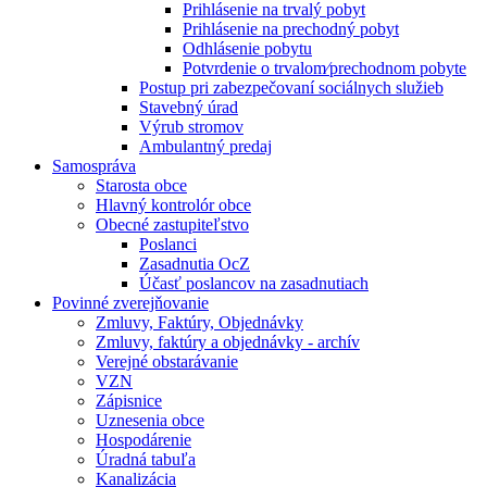
Prihlásenie na trvalý pobyt
Prihlásenie na prechodný pobyt
Odhlásenie pobytu
Potvrdenie o trvalom⁄prechodnom pobyte
Postup pri zabezpečovaní sociálnych služieb
Stavebný úrad
Výrub stromov
Ambulantný predaj
Samospráva
Starosta obce
Hlavný kontrolór obce
Obecné zastupiteľstvo
Poslanci
Zasadnutia OcZ
Účasť poslancov na zasadnutiach
Povinné zverejňovanie
Zmluvy, Faktúry, Objednávky
Zmluvy, faktúry a objednávky - archív
Verejné obstarávanie
VZN
Zápisnice
Uznesenia obce
Hospodárenie
Úradná tabuľa
Kanalizácia