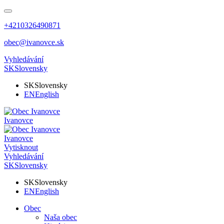
+4210326490871
obec@ivanovce.sk
Vyhledávání
SK
Slovensky
SK
Slovensky
EN
English
Ivanovce
Ivanovce
Vytisknout
Vyhledávání
SK
Slovensky
SK
Slovensky
EN
English
Obec
Naša obec