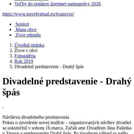
Voľby do orgánov územnej samosprávy 2026
https://www.travelvirtual.eu/ivanovce/
Seniori
Mapa obce
Zvoz odpadu
Úvodná stránka
Život v obci
Fotogaléria
Rok 2019
Divadelné predstavenie - Drahý špás
Divadelné predstavenie - Drahý
špás
-
Návšteva divadelného predstavenia
Pokus o zavedenie novej tradície – organizovaných návštev divadiel
sa uskutočnil v sobotu 16.marca. Začali sme Divadlom Jána Palárika
v Trnave a predstavením Drahý špás. Po úvodnom váhaní sa našlo