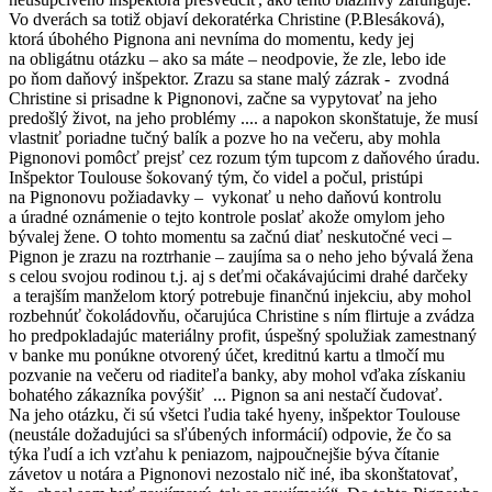
Vo dverách sa totiž objaví dekoratérka Christine (P.Blesáková),
ktorá úbohého Pignona ani nevníma do momentu, kedy jej
na obligátnu otázku – ako sa máte – neodpovie, že zle, lebo ide
po ňom daňový inšpektor. Zrazu sa stane malý zázrak - zvodná
Christine si prisadne k Pignonovi, začne sa vypytovať na jeho
predošlý život, na jeho problémy .... a napokon skonštatuje, že musí
vlastniť poriadne tučný balík a pozve ho na večeru, aby mohla
Pignonovi pomôcť prejsť cez rozum tým tupcom z daňového úradu.
Inšpektor Toulouse šokovaný tým, čo videl a počul, pristúpi
na Pignonovu požiadavky – vykonať u neho daňovú kontrolu
a úradné oznámenie o tejto kontrole poslať akože omylom jeho
bývalej žene. O tohto momentu sa začnú diať neskutočné veci –
Pignon je zrazu na roztrhanie – zaujíma sa o neho jeho bývalá žena
s celou svojou rodinou t.j. aj s deťmi očakávajúcimi drahé darčeky
a terajším manželom ktorý potrebuje finančnú injekciu, aby mohol
rozbehnúť čokoládovňu, očarujúca Christine s ním flirtuje a zvádza
ho predpokladajúc materiálny profit, úspešný spolužiak zamestnaný
v banke mu ponúkne otvorený účet, kreditnú kartu a tlmočí mu
pozvanie na večeru od riaditeľa banky, aby mohol vďaka získaniu
bohatého zákazníka povýšiť ... Pignon sa ani nestačí čudovať.
Na jeho otázku, či sú všetci ľudia také hyeny, inšpektor Toulouse
(neustále dožadujúci sa sľúbených informácií) odpovie, že čo sa
týka ľudí a ich vzťahu k peniazom, najpoučnejšie býva čítanie
závetov u notára a Pignonovi nezostalo nič iné, iba skonštatovať,