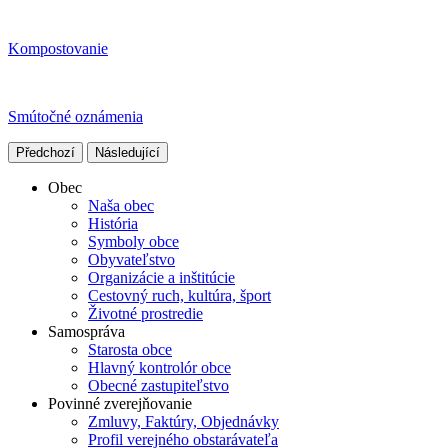
Kompostovanie
Smútočné oznámenia
Předchozí
Následující
Obec
Naša obec
História
Symboly obce
Obyvateľstvo
Organizácie a inštitúcie
Cestovný ruch, kultúra, šport
Životné prostredie
Samospráva
Starosta obce
Hlavný kontrolór obce
Obecné zastupiteľstvo
Povinné zverejňovanie
Zmluvy, Faktúry, Objednávky
Profil verejného obstarávateľa