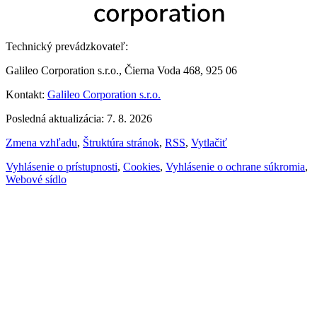
Technický prevádzkovateľ:
Galileo Corporation s.r.o., Čierna Voda 468, 925 06
Kontakt:
Galileo Corporation s.r.o.
Posledná aktualizácia: 7. 8. 2026
Zmena vzhľadu
,
Štruktúra stránok
,
RSS
,
Vytlačiť
Vyhlásenie o prístupnosti
,
Cookies
,
Vyhlásenie o ochrane súkromia
,
Webové sídlo