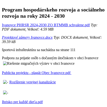
Program hospodárskeho rozvoja a sociálneho
rozvoja na roky 2024 - 2030
Ivanovce PHRSR 2024-2030 ZO BTMMB schvalene.pdf
Typ:
PDF dokument, Velkosť: 4.59 MB
Projektové zámery Ivanovce.docx
Typ: DOCX dokument, Velkosť:
39.59 kB
športová infraštruktúra sa nachádza na strane 111
Podpora za prijatie osôb s dočasným útočiskom v obci Ivanovce
Publicita projektu - plagát Obec Ivanovce.pdf
Rozšírenie verejnej kanalizácie
Ihrisko pre každé dieťa.pdf