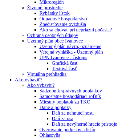
Mikroregión
Životné prostredie
Rybársky lístok
Odpadové hospodárstvo
Znečisťovanie ovzdušia
Ako sa chovať pri nepriazni počasia?
Ochrana osobných údajov
Územný plán obce Ivanovce
Územný plán návrh, oznámenie
Verejná vyhláška - Územný plán
ÚPN Ivanovce - čistopis
Grafická časť
Textová časť
Virtuálna prehliadka
Ako vybaviť?
Ako vybaviť?
Sadzobník správnych poplatkov
Samostatne hospodáriaci roľník
Miestny poplatok za TKO
Dane a poplatky
Daň za nehnuteľnosti
Daň za psa
Daň za nevýherné hracie prístroje
Overovanie podpisov a listín
Ohlasovňa