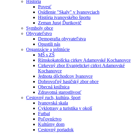
História
Povesť
Osídlenie "Skaly" v Ivanovciach
História ivanovského športu
Zeman Juraj Ďurikovič
Symboly obce
Obyvateľstvo
Demografia obyvateľstva
Opustili nás
Organizácie a inštitúcie
MŠ s ZŠ
Rímskokatolícka cirkev Adamovské Kochanovce
Cirkevný zbor Evanjelickej cirkvi Adamovské
Kochanovce
Jednota dôchodcov Ivanovce
Dobrovoľný hasičský zbor obce
Obecná knižnica
Zdravotná starostlivosť
Cestovný ruch, kultúra, šport
Ivanovská skala
Cyklotrasy a turistika v okolí
Futbal
Poľovníctvo
Kultúrny dom
Cestovný poriadok