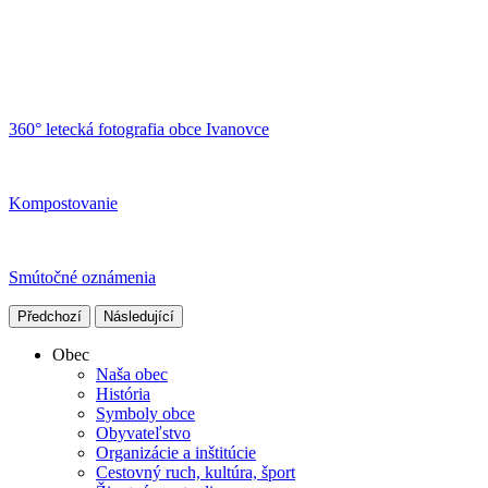
360° letecká fotografia obce Ivanovce
Kompostovanie
Smútočné oznámenia
Předchozí
Následující
Obec
Naša obec
História
Symboly obce
Obyvateľstvo
Organizácie a inštitúcie
Cestovný ruch, kultúra, šport