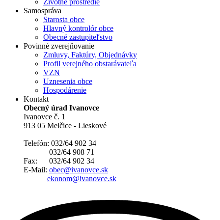
Životné prostredie
Samospráva
Starosta obce
Hlavný kontrolór obce
Obecné zastupiteľstvo
Povinné zverejňovanie
Zmluvy, Faktúry, Objednávky
Profil verejného obstarávateľa
VZN
Uznesenia obce
Hospodárenie
Kontakt
Obecný úrad Ivanovce
Ivanovce č. 1
913 05 Melčice - Lieskové
Telefón: 032/64 902 34
032/64 908 71
Fax: 032/64 902 34
E-Mail:
obec@ivanovce.sk
ekonom@ivanovce.sk