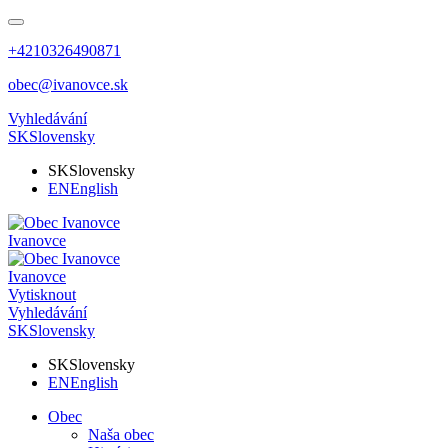
+4210326490871
obec@ivanovce.sk
Vyhledávání
SK
Slovensky
SK
Slovensky
EN
English
Ivanovce
Ivanovce
Vytisknout
Vyhledávání
SK
Slovensky
SK
Slovensky
EN
English
Obec
Naša obec