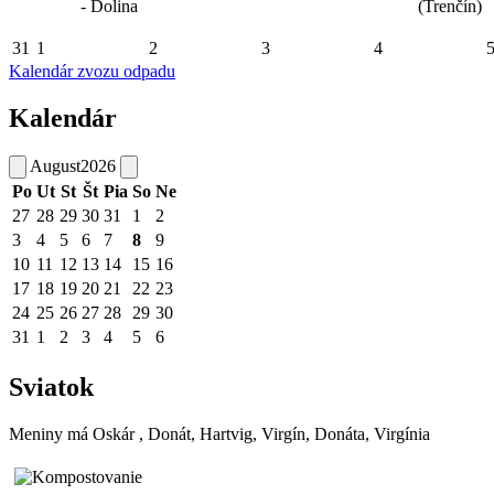
- Dolina
(Trenčín)
31
1
2
3
4
Kalendár zvozu odpadu
Kalendár
August
2026
Po
Ut
St
Št
Pia
So
Ne
27
28
29
30
31
1
2
3
4
5
6
7
8
9
10
11
12
13
14
15
16
17
18
19
20
21
22
23
24
25
26
27
28
29
30
31
1
2
3
4
5
6
Sviatok
Meniny má
Oskár
, Donát, Hartvig, Virgín, Donáta, Virgínia