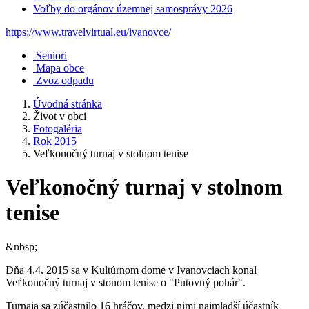
Voľby do orgánov územnej samosprávy 2026
https://www.travelvirtual.eu/ivanovce/
Seniori
Mapa obce
Zvoz odpadu
Úvodná stránka
Život v obci
Fotogaléria
Rok 2015
Veľkonočný turnaj v stolnom tenise
Veľkonočný turnaj v stolnom
tenise
&nbsp;
Dňa 4.4. 2015 sa v Kultúrnom dome v Ivanovciach konal
Veľkonočný turnaj v stonom tenise o "Putovný pohár".
Turnaja sa zúčastnilo 16 hráčov, medzi nimi najmladší účastník