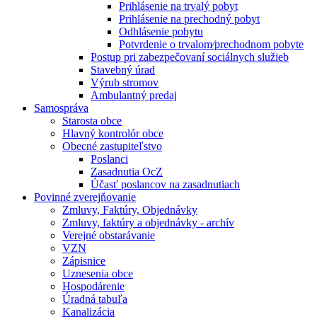
Prihlásenie na trvalý pobyt
Prihlásenie na prechodný pobyt
Odhlásenie pobytu
Potvrdenie o trvalom⁄prechodnom pobyte
Postup pri zabezpečovaní sociálnych služieb
Stavebný úrad
Výrub stromov
Ambulantný predaj
Samospráva
Starosta obce
Hlavný kontrolór obce
Obecné zastupiteľstvo
Poslanci
Zasadnutia OcZ
Účasť poslancov na zasadnutiach
Povinné zverejňovanie
Zmluvy, Faktúry, Objednávky
Zmluvy, faktúry a objednávky - archív
Verejné obstarávanie
VZN
Zápisnice
Uznesenia obce
Hospodárenie
Úradná tabuľa
Kanalizácia