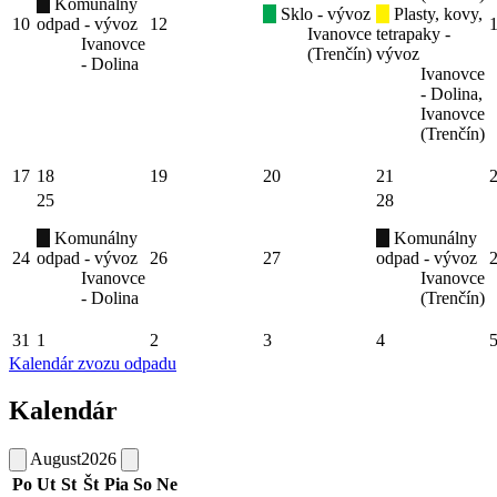
Komunálny
Sklo - vývoz
Plasty, kovy,
10
odpad - vývoz
12
Ivanovce
tetrapaky -
Ivanovce
(Trenčín)
vývoz
- Dolina
Ivanovce
- Dolina,
Ivanovce
(Trenčín)
17
18
19
20
21
25
28
Komunálny
Komunálny
24
odpad - vývoz
26
27
odpad - vývoz
Ivanovce
Ivanovce
- Dolina
(Trenčín)
31
1
2
3
4
Kalendár zvozu odpadu
Kalendár
August
2026
Po
Ut
St
Št
Pia
So
Ne