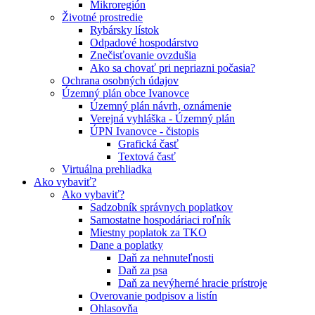
Mikroregión
Životné prostredie
Rybársky lístok
Odpadové hospodárstvo
Znečisťovanie ovzdušia
Ako sa chovať pri nepriazni počasia?
Ochrana osobných údajov
Územný plán obce Ivanovce
Územný plán návrh, oznámenie
Verejná vyhláška - Územný plán
ÚPN Ivanovce - čistopis
Grafická časť
Textová časť
Virtuálna prehliadka
Ako vybaviť?
Ako vybaviť?
Sadzobník správnych poplatkov
Samostatne hospodáriaci roľník
Miestny poplatok za TKO
Dane a poplatky
Daň za nehnuteľnosti
Daň za psa
Daň za nevýherné hracie prístroje
Overovanie podpisov a listín
Ohlasovňa