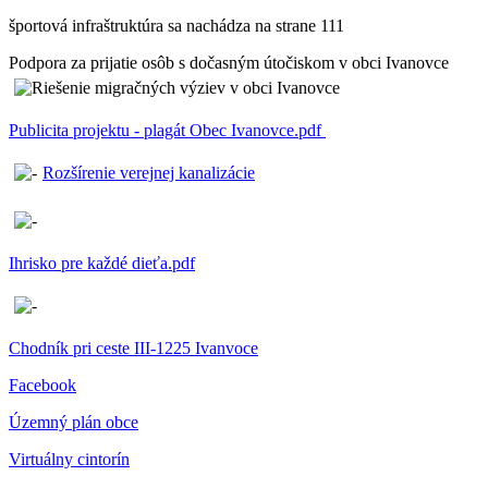
športová infraštruktúra sa nachádza na strane 111
Podpora za prijatie osôb s dočasným útočiskom v obci Ivanovce
Publicita projektu - plagát Obec Ivanovce.pdf
Rozšírenie verejnej kanalizácie
Ihrisko pre každé dieťa.pdf
Chodník pri ceste III-1225 Ivanvoce
Facebook
Územný plán obce
Virtuálny cintorín