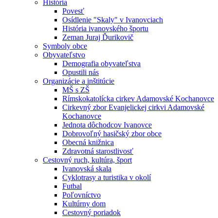
História
Povesť
Osídlenie "Skaly" v Ivanovciach
História ivanovského športu
Zeman Juraj Ďurikovič
Symboly obce
Obyvateľstvo
Demografia obyvateľstva
Opustili nás
Organizácie a inštitúcie
MŠ s ZŠ
Rímskokatolícka cirkev Adamovské Kochanovce
Cirkevný zbor Evanjelickej cirkvi Adamovské
Kochanovce
Jednota dôchodcov Ivanovce
Dobrovoľný hasičský zbor obce
Obecná knižnica
Zdravotná starostlivosť
Cestovný ruch, kultúra, šport
Ivanovská skala
Cyklotrasy a turistika v okolí
Futbal
Poľovníctvo
Kultúrny dom
Cestovný poriadok