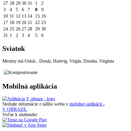
27
28
29
30
31
1
2
3
4
5
6
7
8
9
10
11
12
13
14
15
16
17
18
19
20
21
22
23
24
25
26
27
28
29
30
31
1
2
3
4
5
6
Sviatok
Meniny má
Oskár
, Donát, Hartvig, Virgín, Donáta, Virgínia
Mobilná aplikácia
Sledujte informácie z nášho webu v
mobilnej aplikácii -
V OBRAZE.
Voľne k stiahnutiu: