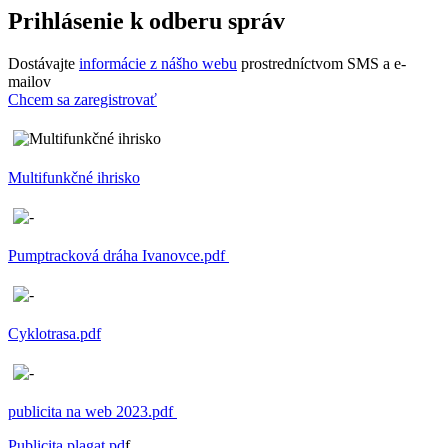
Prihlásenie k odberu správ
Dostávajte
informácie z nášho webu
prostredníctvom SMS a e-
mailov
Chcem sa zaregistrovať
Multifunkčné ihrisko
Pumptracková dráha Ivanovce.pdf
Cyklotrasa.pdf
publicita na web 2023.pdf
Publicita plagat.pd
f