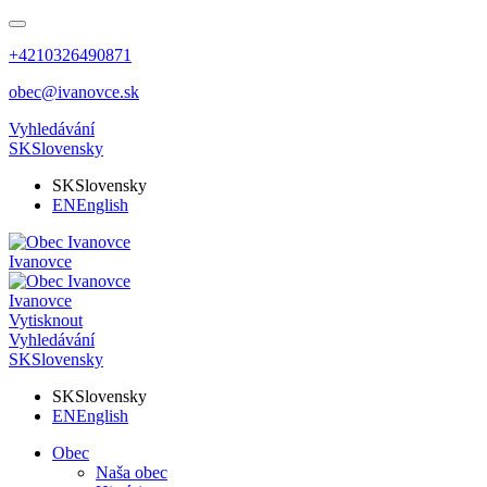
+4210326490871
obec@ivanovce.sk
Vyhledávání
SK
Slovensky
SK
Slovensky
EN
English
Ivanovce
Ivanovce
Vytisknout
Vyhledávání
SK
Slovensky
SK
Slovensky
EN
English
Obec
Naša obec