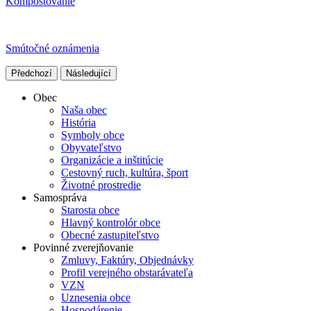
Kompostovanie
Smútočné oznámenia
Předchozí
Následující
Obec
Naša obec
História
Symboly obce
Obyvateľstvo
Organizácie a inštitúcie
Cestovný ruch, kultúra, šport
Životné prostredie
Samospráva
Starosta obce
Hlavný kontrolór obce
Obecné zastupiteľstvo
Povinné zverejňovanie
Zmluvy, Faktúry, Objednávky
Profil verejného obstarávateľa
VZN
Uznesenia obce
Hospodárenie