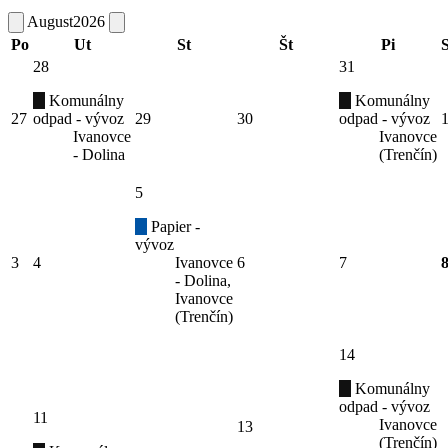
August
2026
Po
Ut
St
Št
Pi
28
31
Komunálny
Komunálny
27
odpad - vývoz
29
30
odpad - vývoz
Ivanovce
Ivanovce
- Dolina
(Trenčín)
5
Papier -
vývoz
3
4
Ivanovce
6
7
- Dolina,
Ivanovce
(Trenčín)
14
Komunálny
odpad - vývoz
11
Ivanovce
13
(Trenčín)