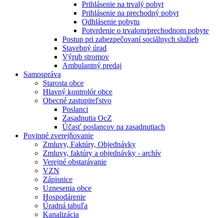
Prihlásenie na trvalý pobyt
Prihlásenie na prechodný pobyt
Odhlásenie pobytu
Potvrdenie o trvalom⁄prechodnom pobyte
Postup pri zabezpečovaní sociálnych služieb
Stavebný úrad
Výrub stromov
Ambulantný predaj
Samospráva
Starosta obce
Hlavný kontrolór obce
Obecné zastupiteľstvo
Poslanci
Zasadnutia OcZ
Účasť poslancov na zasadnutiach
Povinné zverejňovanie
Zmluvy, Faktúry, Objednávky
Zmluvy, faktúry a objednávky - archív
Verejné obstarávanie
VZN
Zápisnice
Uznesenia obce
Hospodárenie
Úradná tabuľa
Kanalizácia