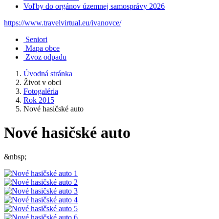
Voľby do orgánov územnej samosprávy 2026
https://www.travelvirtual.eu/ivanovce/
Seniori
Mapa obce
Zvoz odpadu
Úvodná stránka
Život v obci
Fotogaléria
Rok 2015
Nové hasičské auto
Nové hasičské auto
&nbsp;