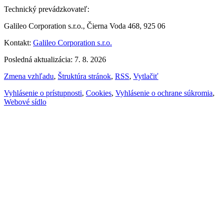
Technický prevádzkovateľ:
Galileo Corporation s.r.o., Čierna Voda 468, 925 06
Kontakt:
Galileo Corporation s.r.o.
Posledná aktualizácia: 7. 8. 2026
Zmena vzhľadu
,
Štruktúra stránok
,
RSS
,
Vytlačiť
Vyhlásenie o prístupnosti
,
Cookies
,
Vyhlásenie o ochrane súkromia
,
Webové sídlo